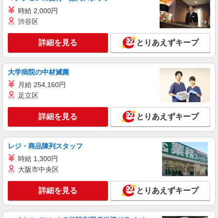
アルバイト
パート
職業紹介
時給 2,000円
株式会社フルキャスト東京支社/EA0401G-10Y
渋谷区
カンタン軽作業スタッフ（仕分け・シール貼り
など）
詳細を見る
とりあえずキープ
時給1600円〜1800円（22:00〜翌5:00の深夜手
当で時給UP） ※給与幅は経験・能力による
東京都江東区
大学病院の中材滅菌
月給 254,160円
詳細を見る
キープ
足立区
アルバイト
パート
職業紹介
詳細を見る
とりあえずキープ
株式会社フルキャスト東京支社/EA0401G-10N
仕分け・シール貼りなどの簡単軽作業
時給1600円〜1800円（22:00〜翌5:00の深夜手
レジ・商品陳列スタッフ
当で時給UP） ※給与幅は経験・能力による
時給 1,300円
東京都江東区
大阪市中央区
詳細を見る
キープ
詳細を見る
とりあえずキープ