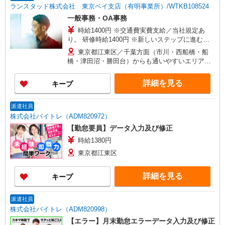
ランスタッド株式会社 東京ベイ支店（有明事業所）/WTKB108524
一般事務・OA事務
時給1400円 ※交通費実費支給／当社規定あ
り。 研修時給1400円 ※新しいステップに進む
際、都度研修が行われます！
東京都江東区／千葉方面（市川・西船橋・船
橋・津田沼・勝田台）からも通いやすいエリア
【駅近】「東陽町駅」から徒歩7分
詳細を見る
キープ
派遣社員
株式会社バイトレ（ADM820972）
【勤怠要員】データ入力及び修正
時給1380円
東京都江東区
詳細を見る
キープ
派遣社員
株式会社バイトレ（ADM820998）
【エラー】月末勤怠エラーデータ入力及び修正