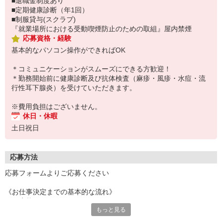
■退職金制度あり
■定期健康診断（年1回）
■制服貸与(スクラブ)
『就業場所における受動喫煙防止のための取組』屋内禁煙
応募資格・経験
基本的なパソコン操作ができればOK
＊コミュニケーションがスムーズにできる方歓迎！
＊勤務開始前に健康診断及び抗体検査（麻疹・風疹・水痘・流
行性耳下腺炎）を受けていただきます。
※費用負担はございません。
休日・休暇
土日祝日
応募方法
応募フォームよりご応募ください
《お仕事決定までの基本的な流れ》
▼ご応募
もっと見る
▽弊社よりご連絡
▼ご登録、ヒアリング