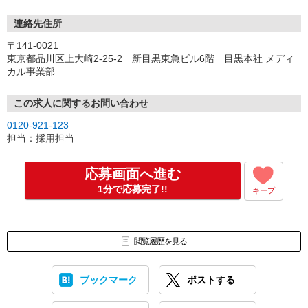
※すでにご登録のある方は、ヒアリングのみ。
▼お仕事紹介
連絡先住所
▽派遣先との顔合わせ
〒141-0021
▼就業決定
東京都品川区上大崎2-25-2 新目黒東急ビル6階 目黒本社 メディ
カル事業部
お電話でのご面談になります。 ※来社希望の場合は、その旨お伝
えください。
この求人に関するお問い合わせ
≪ご登録の案内≫
0120-921-123
◎WEB登録（URLをお送りいたします）
担当：採用担当
最後までお読みいただきありがとうございます。
Webよりご応募いただいた方には、こちらからご連絡させていただ
応募画面へ進む
きますので、しばらくお待ちください。
1分で応募完了!!
キープ
閲覧履歴を見る
ブックマーク
ポストする