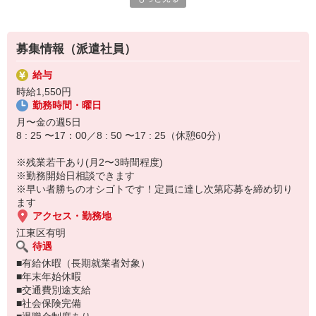
≪具体的には…≫
▼受付（入退院、相談、資料受け渡し）
▼FAX・電話対応
▼カルテ準備
募集情報（派遣社員）
▼診断書整理、物品管理、事務補助業務
▼診療・研究に関する書類整理・標本の取り扱い、環境整備、資料
給与
作りなど
時給1,550円
勤務時間・曜日
≪Point≫
お仕事にブランクがあって不安な方も
月〜金の週5日
まずはお試し3ヵ月働いてみませんか？
8 : 25 〜17：00／8 : 50 〜17 : 25（休憩60分）
続けられそう！と思ったら延長してご就業ください◎
※残業若干あり(月2〜3時間程度)
※勤務開始日相談できます
※早い者勝ちのオシゴトです！定員に達し次第応募を締め切り
ます
アクセス・勤務地
江東区有明
待遇
■有給休暇（長期就業者対象）
■年末年始休暇
■交通費別途支給
■社会保険完備