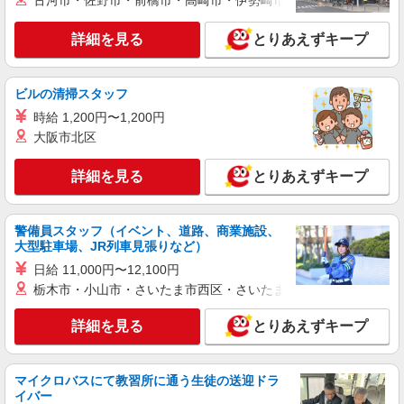
古河市・佐野市・前橋市・高崎市・伊勢崎市・太田市・館林市・
東京都江東区
詳細を見る
とりあえずキープ
詳細を見る
キープ
派遣社員
ビルの清掃スタッフ
日研トータルソーシング株式会社（お仕事No.5A325-OW）
時給 1,200円〜1,200円
一般事務
大阪市北区
時給1600円 別途交通費支給 ＜月収＞ 248000
円以上可 155H
詳細を見る
とりあえずキープ
東京都江東区
詳細を見る
警備員スタッフ（イベント、道路、商業施設、
キープ
大型駐車場、JR列車見張りなど）
日給 11,000円〜12,100円
派遣社員
栃木市・小山市・さいたま市西区・さいたま市岩槻区・久喜市・
LAPI-Staff株式会社 本社/軽作業窓口
物流事務
詳細を見る
とりあえずキープ
時給1,580円＋交通費全額支給
東京都江東区 ★上記以外にも神奈川県内（川
崎・横浜・相模原など）に多数派遣先有
マイクロバスにて教習所に通う生徒の送迎ドラ
イバー