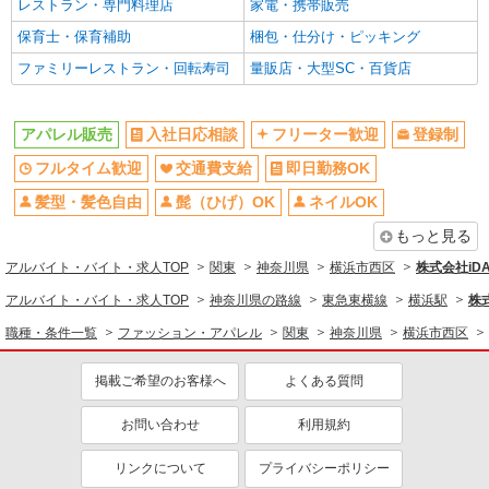
レストラン・専門料理店
家電・携帯販売
学歴不問
国籍不問（jobs in japan）
保育士・保育補助
梱包・仕分け・ピッキング
英語が活かせる
語学力を活かせる（英語以外）
ファミリーレストラン・回転寿司
量販店・大型SC・百貨店
10時～勤務OK
時間や曜日が選べる・シフト自由
残業少なめ（月20h未満）
週2～3日勤務OK
アパレル販売
入社日応相談
フリーター歓迎
登録制
産休・育休取得実績あり
駅直結・駅チカ
フルタイム歓迎
交通費支給
即日勤務OK
転勤なし
社会保険あり
高収入・高額
髪型・髪色自由
髭（ひげ）OK
ネイルOK
もっと見る
同じ職種から求人を探す
アルバイト・バイト・求人TOP
関東
神奈川県
横浜市西区
株式会社iD
ファッション・アパレル
アルバイト・バイト・求人TOP
神奈川県の路線
東急東横線
横浜駅
株
アパレル販売
職種・条件一覧
ファッション・アパレル
関東
神奈川県
横浜市西区
同じ特徴から求人を探す
掲載ご希望のお客様へ
よくある質問
交通費支給
未経験歓迎
英語が活かせる
週2～3日勤務OK
お問い合わせ
利用規約
産休・育休取得実績あり
社会保険あり
リンクについて
プライバシーポリシー