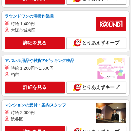
未経験歓迎のアパレル販売スタッフ
ン実施中！／※詳細は備考欄にて
未経験：月給243,800円〜400,000円 経験者
（店長候補）：月給300,000円〜 ※試用期間中は
ラウンドワンの清掃作業員
270,000円〜 ★固定残業手当：30,800円（月給に
≪横浜駅直結店≫ 神奈川県横浜市西区高島２
時給 1,400円
含む） ※経験・能力考慮 ※固定残業時間は1ヶ月
丁目16-1 ルミネ横浜3F
大阪市城東区
あたり20時間、超過時は追加で残業手当支給 ※月
3万円まで交通費支給 ※試用期間（2〜3ヶ月）も
詳細を見る
キープ
同条件 【手当】固定残業手当／資格手当／店舗職
詳細を見る
とりあえずキープ
制手当／住宅手当（実家外かつ賃貸の場合のみ別
途支給）※試用期間明けから支給／特別手当 ※手
アルバイト
パート
当の種類はエリアにより異なります。詳細は面接
COCO DEAL（ココディール） ルミネ横浜店
アパレル用品や雑貨のピッキング検品
時にお尋ねください。
アパレル販売スタッフ
時給 1,200円〜1,500円
時給1230円〜＋交通費支給（月2万円迄）
柏市
≪ルミネ横浜店≫ 神奈川県横浜市西区 高島2-
16-1 ルミネ横浜3F
詳細を見る
とりあえずキープ
詳細を見る
キープ
マンションの受付・案内スタッフ
時給 2,000円
正社員
COCO DEAL（ココディール） ジョイナス店
渋谷区
未経験歓迎のアパレル販売スタッフ