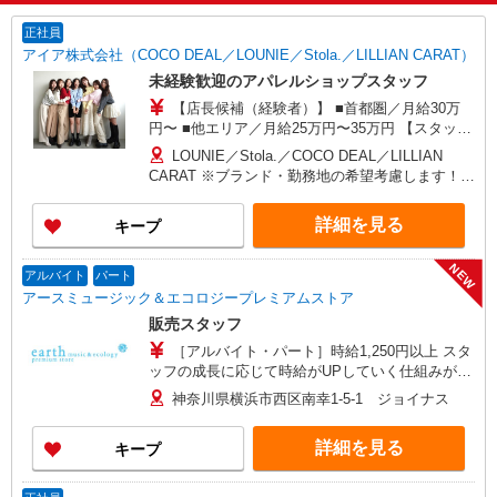
正社員
アイア株式会社（COCO DEAL／LOUNIE／Stola.／LILLIAN CARAT）
未経験歓迎のアパレルショップスタッフ
【店長候補（経験者）】 ■首都圏／月給30万
円〜 ■他エリア／月給25万円〜35万円 【スタッ
フ】 ■首都圏／月給24万3,800円〜40万円 ■大阪／
LOUNIE／Stola.／COCO DEAL／LILLIAN
月給23万3,500円〜35万円 ■京都、兵庫、愛知、岐
CARAT ※ブランド・勤務地の希望考慮します！※
阜、福岡／月給22万7,800円〜35万円 ■他エリア／
転勤なし 更に東京、神奈川、千葉、埼玉、北海
月給22万2,100円〜35万円 固定残業手当含む（1ヶ
道、宮城（仙台）、愛知、岐阜、大阪、兵庫、京
詳細を見る
キープ
月あたり20時間）※超過時は追加支給 首都圏エリ
都、和歌山、岡山、広島、愛媛、福岡、長崎、宮
ア：30,800円 大阪：29,500円 京都、兵庫、愛知、
崎、熊本などの各店舗で募集しています。
岐阜、福岡：28,800円 他：28,100円 ※経験・能力
NEW
【COCO DEAL】 札幌PARCO店 ルミネ新宿
アルバイト
パート
考慮 ※試用期間3ヶ月も同条件（首都圏：店長候
LUMINE2店／ルミネ池袋店／ルミネ横浜／ルミネ
アースミュージック＆エコロジープレミアムストア
補は月給27万円〜）
大宮店／ルミネ有楽町店 ルミネ立川店／ルミネ町
販売スタッフ
田店／池袋PARCO店／東京スカイツリータウン・
［アルバイト・パート］時給1,250円以上 スタ
ソラマチ店 イクスピアリ店／イオンレイクタウン
ッフの成長に応じて時給がUPしていく仕組みがあ
店／ジョイナス店／テラスモール湘南店 タカシマ
ります。また、希望するスタッフがいれば、制度
ヤ ゲートタワーモール店／イオンモール各務原イ
神奈川県横浜市西区南幸1-5-1 ジョイナス
を活用して正社員になっていただく道もありま
ンター店／イオン大高SC店 なんばCITY店／天王
す。週30時間以上勤務される方にはきちんと社会
寺MIO店／阪神梅田本店／京都ポルタ店／阪急西
詳細を見る
キープ
保険にも加入していただきます！
宮ガーデンズ店 ルクアイーレ大阪店／岡山一番街
店／ミナモア広島店／博多阪急店／天神ソラリア
プラザ店 ▽他、詳しくは備考をご参照ください。