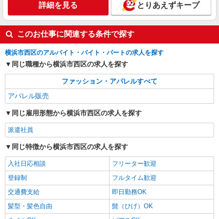
詳細を見る
とりあえずキープ
〒220-0012 神奈川県横浜市西区みなとみらい
三丁目5番1号 マークイズみなとみらい
このお仕事に関連する条件で探す
詳細を見る
キープ
横浜市西区のアルバイト・バイト・パートの求人を探す
アルバイト
パート
同じ職種から横浜市西区の求人を探す
コンジェ ペイエ アデュー トリステス／フラボア
ファッション・アパレルすべて
販売スタッフ
アパレル販売
［アルバイト］時給1,225円〜 ※経験者は優遇
します ※試用期間（1ヶ月間）：時給1,225円
同じ雇用形態から横浜市西区の求人を探す
神奈川県横浜市西区南幸1-5-1 ジョイナス
派遣社員
詳細を見る
キープ
同じ特徴から横浜市西区の求人を探す
入社日応相談
フリーター歓迎
登録制
フルタイム歓迎
交通費支給
即日勤務OK
髪型・髪色自由
髭（ひげ）OK