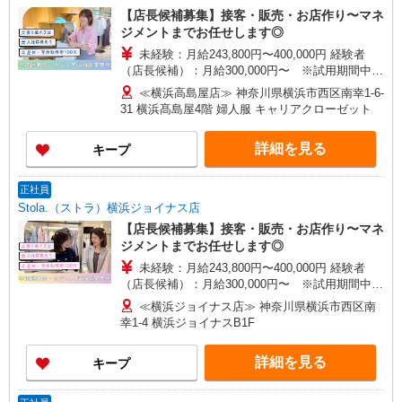
【店長候補募集】接客・販売・お店作り〜マネ
ジメントまでお任せします◎
未経験：月給243,800円〜400,000円 経験者
（店長候補）：月給300,000円〜 ※試用期間中は
270,000円〜 ★固定残業手当：30,800円（月給に
≪横浜高島屋店≫ 神奈川県横浜市西区南幸1-6-
含む） ※経験・能力考慮 ※固定残業時間は1ヶ月
31 横浜髙島屋4階 婦人服 キャリアクローゼット
あたり20時間、超過時は追加で残業手当支給 ※月
3万円まで交通費支給 ※試用期間（2〜3ヶ月）も
詳細を見る
キープ
同条件 【手当】固定残業手当／資格手当／店舗職
制手当／住宅手当（実家外かつ賃貸の場合のみ別
途支給）※試用期間明けから支給／特別手当 ※手
正社員
当の種類はエリアにより異なります。詳細は面接
Stola.（ストラ）横浜ジョイナス店
時にお尋ねください。
【店長候補募集】接客・販売・お店作り〜マネ
ジメントまでお任せします◎
未経験：月給243,800円〜400,000円 経験者
（店長候補）：月給300,000円〜 ※試用期間中は
270,000円〜 ★固定残業手当：30,800円（月給に
≪横浜ジョイナス店≫ 神奈川県横浜市西区南
含む） ※経験・能力考慮 ※固定残業時間は1ヶ月
幸1-4 横浜ジョイナスB1F
あたり20時間、超過時は追加で残業手当支給 ※月
3万円まで交通費支給 ※試用期間（2〜3ヶ月）も
詳細を見る
キープ
同条件 【手当】固定残業手当／資格手当／店舗職
制手当／住宅手当（実家外かつ賃貸の場合のみ別
途支給）※試用期間明けから支給／特別手当 ※手