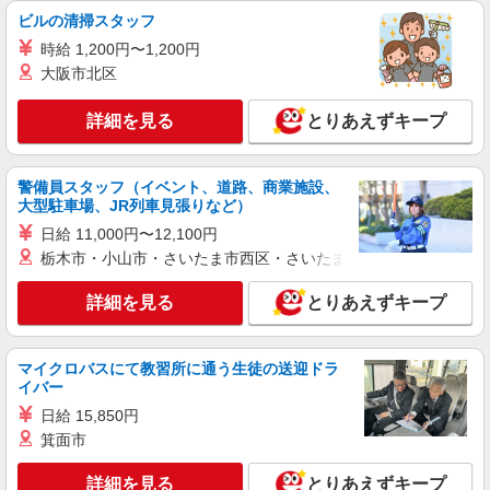
当の種類はエリアにより異なります。詳細は面接
LOUNIE（ルーニィ）横浜高島屋店
ビルの清掃スタッフ
時にお尋ねください。
アパレル販売スタッフ
時給 1,200円〜1,200円
時給1230円〜＋交通費支給（月2万円迄）
大阪市北区
≪LOUNIE横浜高島屋店≫ 神奈川県横浜市西区
南幸1-6-31 横浜髙島屋4階 婦人服 キャリアクロー
詳細を見る
とりあえずキープ
ゼット ■横浜(横浜市営ブルーライン)2番口(約1分)
■横浜(ＪＲ横須賀線)2番口(約1分) ■横浜(ＪＲ京浜
詳細を見る
キープ
東北線)2番口(約1分)
警備員スタッフ（イベント、道路、商業施設、
大型駐車場、JR列車見張りなど）
正社員
LOUNIE（ルーニィ） 横浜タカシマヤ店
日給 11,000円〜12,100円
栃木市・小山市・さいたま市西区・さいたま市岩槻区・久喜市・
未経験歓迎のアパレル販売スタッフ
未経験：月給243,800円〜400,000円 経験者
詳細を見る
とりあえずキープ
（店長候補）：月給300,000円〜 ※試用期間中は
270,000円〜 ★固定残業手当：30,800円（月給に
≪横浜タカシマヤ店≫ 神奈川県横浜市西区南
含む） ※経験・能力考慮 ※固定残業時間は1ヶ月
幸1-6-31 横浜髙島屋4階 婦人服キャリアクロー
あたり20時間、超過時は追加で残業手当支給 ※月
マイクロバスにて教習所に通う生徒の送迎ドラ
ゼット ■各線「横浜駅」より徒歩2分
3万円まで交通費支給 ※試用期間（2〜3ヶ月）も
イバー
詳細を見る
キープ
同条件 【手当】固定残業手当／資格手当／店舗職
日給 15,850円
制手当／住宅手当（実家外かつ賃貸の場合のみ別
箕面市
途支給）※試用期間明けから支給／特別手当 ※手
正社員
当の種類はエリアにより異なります。詳細は面接
COCO DEAL（ココディール） ルミネ横浜店
詳細を見る
時にお尋ねください。 ＼入社３大特典キャンペー
とりあえずキープ