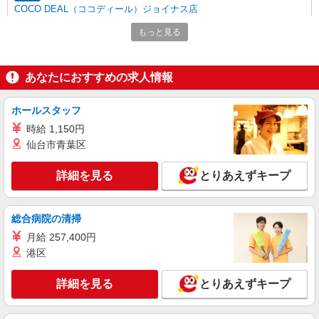
COCO DEAL（ココディール）ジョイナス店
【店長候補募集】接客・販売・お店作り〜マネ
もっと見る
ジメントまでお任せします◎
未経験：月給243,800円〜400,000円 経験者
（店長候補）：月給300,000円〜 ※試用期間中は
あなたにおすすめの求人情報
270,000円〜 ★固定残業手当：30,800円（月給に
≪ジョイナス店≫ 神奈川県横浜市西区南幸1-5-
含む） ※経験・能力考慮 ※固定残業時間は1ヶ月
1 B1
あたり20時間、超過時は追加で残業手当支給 ※月
ホールスタッフ
3万円まで交通費支給 ※試用期間（2〜3ヶ月）も
時給 1,150円
詳細を見る
キープ
同条件 【手当】固定残業手当／資格手当／店舗職
仙台市青葉区
制手当／住宅手当（実家外かつ賃貸の場合のみ別
途支給）※試用期間明けから支給／特別手当 ※手
アルバイト
パート
当の種類はエリアにより異なります。詳細は面接
詳細を見る
とりあえずキープ
LILLIAN CARAT（リリアンカラット）横浜ジョイナス
時にお尋ねください。
アパレル販売スタッフ
時給1230円〜＋交通費支給（月2万円迄）
総合病院の清掃
≪横浜ジョイナス店≫ 〒220-0005 神奈川県横
月給 257,400円
浜市西区南幸１丁目 ５－１
港区
詳細を見る
キープ
詳細を見る
とりあえずキープ
正社員