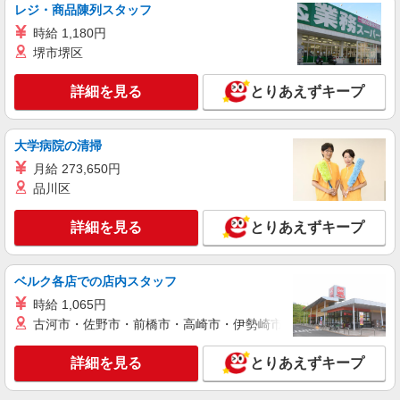
COCO DEAL（ココディール） ルミネ横浜店
レジ・商品陳列スタッフ
【店長候補募集】接客・販売・お店作り〜マネ
時給 1,180円
ジメントまでお任せします◎
堺市堺区
未経験：月給243,800円〜400,000円 経験者
（店長候補）：月給300,000円〜 ※試用期間中は
詳細を見る
とりあえずキープ
270,000円〜 ★固定残業手当：30,800円（月給に
≪ルミネ横浜店≫ 神奈川県横浜市西区高島2-
含む） ※経験・能力考慮 ※固定残業時間は1ヶ月
16-1 ルミネ横浜3F
あたり20時間、超過時は追加で残業手当支給 ※月
3万円まで交通費支給 ※試用期間（2〜3ヶ月）も
大学病院の清掃
詳細を見る
キープ
同条件 【手当】固定残業手当／資格手当／店舗職
月給 273,650円
制手当／住宅手当（実家外かつ賃貸の場合のみ別
品川区
途支給）※試用期間明けから支給／特別手当 ※手
正社員
当の種類はエリアにより異なります。詳細は面接
LILLIAN CARAT(リリアン カラット）横浜ジョイナス店
時にお尋ねください。
詳細を見る
とりあえずキープ
未経験歓迎のアパレル販売スタッフ
未経験：月給243,800円〜400,000円 経験者
（店長候補）：月給300,000円〜 ※試用期間中は
ベルク各店での店内スタッフ
270,000円〜 ★固定残業手当：30,800円（月給に
≪ジョイナス店≫ 神奈川県横浜市西区南幸1-4
時給 1,065円
含む） ※経験・能力考慮 ※固定残業時間は1ヶ月
B1 ■各線「横浜駅」より徒歩2分
あたり20時間、超過時は追加で残業手当支給 ※月
古河市・佐野市・前橋市・高崎市・伊勢崎市・太田市・館林市・
3万円まで交通費支給 ※試用期間（2〜3ヶ月）も
詳細を見る
キープ
同条件 【手当】固定残業手当／資格手当／店舗職
詳細を見る
とりあえずキープ
制手当／住宅手当（実家外かつ賃貸の場合のみ別
途支給）※試用期間明けから支給／特別手当 ※手
アルバイト
パート