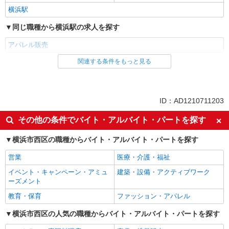
横浜駅
同じ職種から横浜駅の求人を探す
アパレル販売
関連する条件をもっと見る
同じ雇用形態から横浜駅の求人を探す
派遣社員
同じ特徴から横浜駅の求人を探す
ID：AD1210711203
入社日応相談
フリーター歓迎
その他の条件でバイト・アルバイト・パートを探す
登録制
フルタイム歓迎
横浜市西区の職種からバイト・アルバイト・パートを探す
交通費支給
即日勤務OK
営業
医療・介護・福祉
髪型・髪色自由
髭（ひげ）OK
イベント・キャンペーン・アミュ
建築・設備・アクティブワーク
ネイルOK
ピアスOK
ーズメント
制服貸与
履歴書不要
教育・保育
ファッション・アパレル
未経験歓迎
経験者・有資格者歓迎
横浜市西区の人気の職種からバイト・アルバイト・パートを探す
新卒・第二新卒歓迎
主婦・主夫歓迎