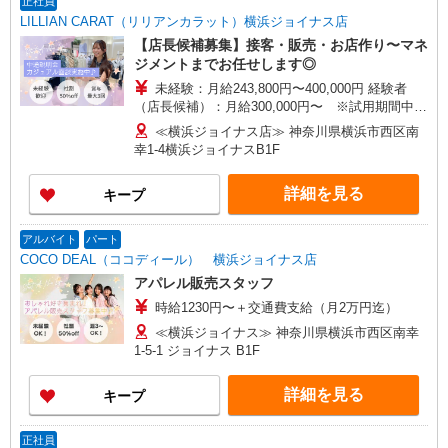
正社員
当の種類はエリアにより異なります。詳細は面接
LILLIAN CARAT（リリアンカラット）横浜ジョイナス店
時にお尋ねください。
【店長候補募集】接客・販売・お店作り〜マネ
ジメントまでお任せします◎
未経験：月給243,800円〜400,000円 経験者
（店長候補）：月給300,000円〜 ※試用期間中は
270,000円〜 ★固定残業手当：30,800円（月給に
≪横浜ジョイナス店≫ 神奈川県横浜市西区南
含む） ※経験・能力考慮 ※固定残業時間は1ヶ月
幸1-4横浜ジョイナスB1F
あたり20時間、超過時は追加で残業手当支給 ※月
3万円まで交通費支給 ※試用期間（2〜3ヶ月）も
詳細を見る
キープ
同条件 【手当】固定残業手当／資格手当／店舗職
制手当／住宅手当（実家外かつ賃貸の場合のみ別
途支給）※試用期間明けから支給／特別手当 ※手
アルバイト
パート
当の種類はエリアにより異なります。詳細は面接
COCO DEAL（ココディール） 横浜ジョイナス店
時にお尋ねください。
アパレル販売スタッフ
時給1230円〜＋交通費支給（月2万円迄）
≪横浜ジョイナス≫ 神奈川県横浜市西区南幸
1-5-1 ジョイナス B1F
詳細を見る
キープ
正社員