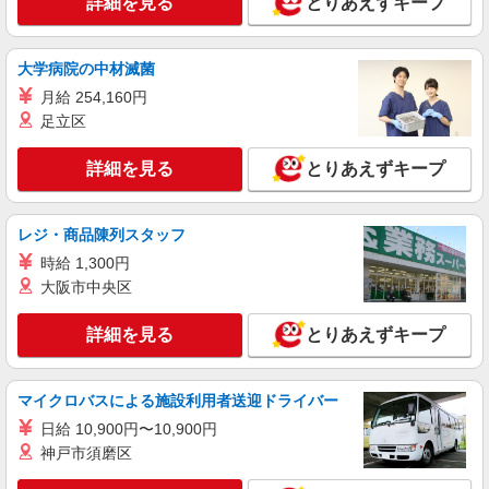
詳細を見る
とりあえずキープ
未経験：月給243,800円〜400,000円 経験者
（店長候補）：月給300,000円〜 ※試用期間中は
270,000円〜 ★固定残業手当：30,800円（月給に
≪ジョイナス店≫ 神奈川県横浜市西区南幸1-4
含む） ※経験・能力考慮 ※固定残業時間は1ヶ月
大学病院の中材滅菌
B1 ■各線「横浜駅」より徒歩2分
あたり20時間、超過時は追加で残業手当支給 ※月
月給 254,160円
3万円まで交通費支給 ※試用期間（2〜3ヶ月）も
詳細を見る
足立区
キープ
同条件 【手当】固定残業手当／資格手当／店舗職
制手当／住宅手当（実家外かつ賃貸の場合のみ別
途支給）※試用期間明けから支給／特別手当 ※手
詳細を見る
とりあえずキープ
アルバイト
パート
当の種類はエリアにより異なります。詳細は面接
DESERTSNOW
時にお尋ねください。
販売員
レジ・商品陳列スタッフ
［アルバイト・パート］時給1,230円〜
時給 1,300円
〒220-0012 神奈川県横浜市西区みなとみらい
大阪市中央区
三丁目5番1号 マークイズみなとみらい
詳細を見る
とりあえずキープ
詳細を見る
キープ
アルバイト
パート
マイクロバスによる施設利用者送迎ドライバー
AMERICAN HOLIC
日給 10,900円〜10,900円
販売スタッフ
神戸市須磨区
［アルバイト・パート］時給1,300円〜 (スキ
ルに応じて手当あり) 交通費支給有