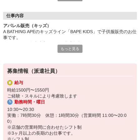
ファッション・コスメの研修に特化した「iDAカレッジ」
販売や美容、PRなど、各分野に特化した
仕事内容
5種類の講座でスキルアップを図ることができます。
アパレル販売（キッズ）
興味はあるけれどファッション・コスメ業界が初めてで
A BATHING APEのキッズライン「BAPE KIDS」で子供服販売のお仕
どのように始めたら良いか分からない方、
事です。
販売スキルに磨きをかけたい現職の方、
身だしなみの自由度高め！※百貨店規制あり
様々なご要望にお応えできる幅広いカリキュラムをご用意。
もっと見る
iDAにご登録頂いた方は、全ての研修が無料でご参加頂けます
仕事内容
・接客販売
・店頭の商品整理、おたたみ
募集情報（派遣社員）
・お会計
・ギフトラッピング
給与
・在庫の管理、ストック整理
時給1500円〜1550円
・店内清掃 など
ご経験・スキルにより考慮致します
勤務時間・曜日
ここがイチオシ
・何かしらの販売経験あれば応募可能
10:30〜20:30
・百貨店勤務経験者は日数や時間など相談可能
実働：7時間30分 休憩：1時間30分（営業時間 11:00〜20:0
・制服支給で出費ナシ◎
0）
・髪型、ネイル、ピアスなど身だしなみ自由！※髪色・ネイルは百
※店舗の営業時間に合わせたシフト制
貨店規定あり
※3ヶ月以上の長期のお仕事です。
※シフト制