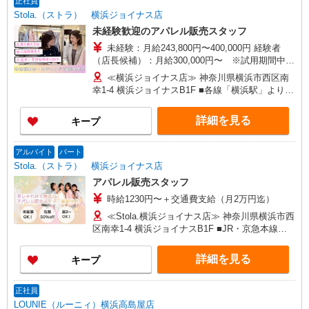
正社員
Stola.（ストラ） 横浜ジョイナス店
未経験歓迎のアパレル販売スタッフ
未経験：月給243,800円〜400,000円 経験者
（店長候補）：月給300,000円〜 ※試用期間中は
270,000円〜 ★固定残業手当：30,800円（月給に
≪横浜ジョイナス店≫ 神奈川県横浜市西区南
含む） ※経験・能力考慮 ※固定残業時間は1ヶ月
幸1-4 横浜ジョイナスB1F ■各線「横浜駅」より徒
あたり20時間、超過時は追加で残業手当支給 ※月
歩2分
3万円まで交通費支給 ※試用期間（2〜3ヶ月）も
詳細を見る
キープ
同条件 【手当】固定残業手当／資格手当／店舗職
制手当／住宅手当（実家外かつ賃貸の場合のみ別
途支給）※試用期間明けから支給／特別手当 ※手
アルバイト
パート
当の種類はエリアにより異なります。詳細は面接
Stola.（ストラ） 横浜ジョイナス店
時にお尋ねください。 ＼入社３大特典キャンペー
アパレル販売スタッフ
ン実施中！／※詳細は備考欄にて
時給1230円〜＋交通費支給（月2万円迄）
≪Stola.横浜ジョイナス店≫ 神奈川県横浜市西
区南幸1-4 横浜ジョイナスB1F ■JR・京急本線・
東急東横線・相模本線・みなとみらい線「横浜
駅」西口より徒歩3分
詳細を見る
キープ
正社員
LOUNIE（ルーニィ）横浜高島屋店