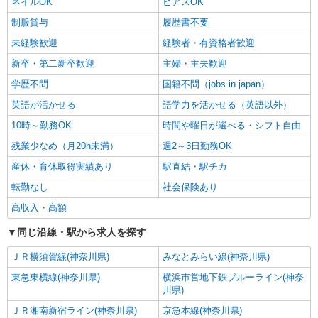
ネイルOK
ピアスOK
制服貸与
履歴書不要
未経験歓迎
経験者・有資格者歓迎
新卒・第二新卒歓迎
主婦・主夫歓迎
学歴不問
国籍不問（jobs in japan）
英語が活かせる
語学力を活かせる（英語以外）
10時～勤務OK
時間や曜日が選べる・シフト自由
残業少なめ（月20h未満）
週2～3日勤務OK
産休・育休取得実績あり
駅直結・駅チカ
転勤なし
社会保険あり
高収入・高額
同じ沿線・駅から求人を探す
ＪＲ横須賀線(神奈川県)
みなとみらい線(神奈川県)
東急東横線(神奈川県)
横浜市営地下鉄ブルーライン(神奈
川県)
ＪＲ湘南新宿ライン(神奈川県)
京急本線(神奈川県)