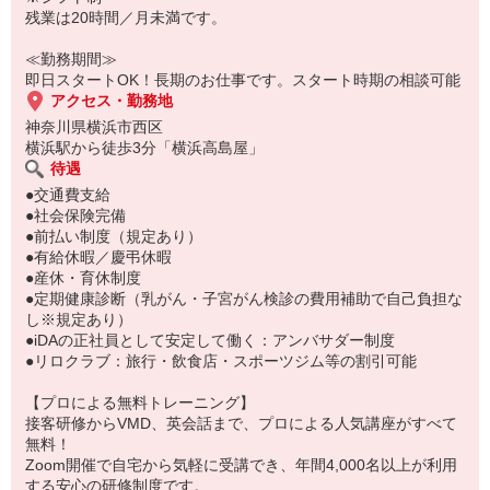
期間：長期 スタート時期の相談可能
残業は20時間／月未満です。
店舗：横浜高島屋店
服装：制服支給
≪勤務期間≫
即日スタートOK！長期のお仕事です。スタート時期の相談可能
アクセス・勤務地
神奈川県横浜市西区
横浜駅から徒歩3分「横浜高島屋」
待遇
●交通費支給
●社会保険完備
●前払い制度（規定あり）
●有給休暇／慶弔休暇
●産休・育休制度
●定期健康診断（乳がん・子宮がん検診の費用補助で自己負担な
し※規定あり）
●iDAの正社員として安定して働く：アンバサダー制度
●リロクラブ：旅行・飲食店・スポーツジム等の割引可能
【プロによる無料トレーニング】
接客研修からVMD、英会話まで、プロによる人気講座がすべて
無料！
Zoom開催で自宅から気軽に受講でき、年間4,000名以上が利用
する安心の研修制度です。