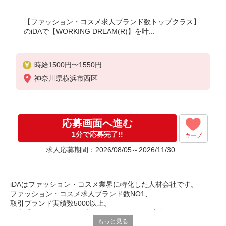
【ファッション・コスメ求人ブランド数トップクラス】
のiDAで【WORKING DREAM(R)】を叶...
時給1500円〜1550円
ご経験・スキルにより考慮致します
神奈川県横浜市西区
応募画面へ進む
1分で応募完了!!
キープ
求人応募期間：2026/08/05～2026/11/30
iDAはファッション・コスメ業界に特化した人材会社です。
ファッション・コスメ求人ブランド数NO1、
取引ブランド実績数5000以上。
外資系ラグジュアリーブランド・コスメ・国内外の
もっと見る
有名アパレルブランドでの様々なお仕事を御紹介しております