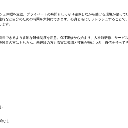
ッシュ休暇を支給。プライベートの時間もしっかり確保しながら働ける環境が整って
旅行など自分のための時間を大切にできます。心身ともにリフレッシュすることで
します。
成長できるよう多彩な研修制度を用意。OJT研修から始まり、入社時研修、サービ
経験者の方はもちろん、未経験の方も着実に知識と技術が身につき、自信を持って
円）
支給なし