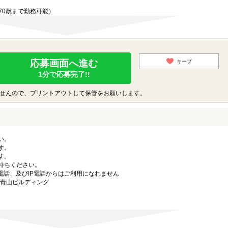
70歳まで勤務可能）
応募画面へ進む
キープ
1分で応募完了!!
せんので、プリントアウトして保管をお願いします。
い。
す。
す。
持ちください。
電話、及びIP電話からはご利用になれません
ラ青山ビルディング