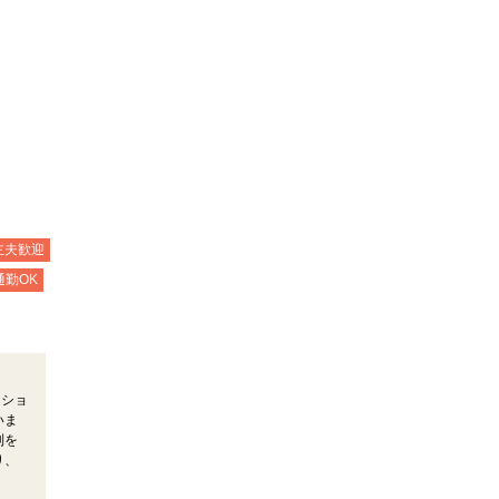
主夫歓迎
通勤OK
。ショ
いま
制を
り、