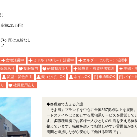
月）
最高額135万円）
(3ヶ月)は支給なし
ッフ
女性活躍中
ミドル（40代～）活躍中
エルダー（50代～）活躍中
保険あり
制服貸与
研修制度あり
経験者・有資格者歓迎
主婦・
髪型・髪色自由
髭（ひげ）OK
ネイルOK
車通勤OK
バイク
あり
社員登用あり
◆多職種で支える介護
「そよ風」ブランドを中心に全国367拠点以上を展開
ートステイをはじめとする居宅系サービスを運営して
す。多職種連携でお客様一人ひとりの生活を支える体
整えています。職種を超えて相談しやすい雰囲気があ
周囲と連携しながら安心して働ける環境です。