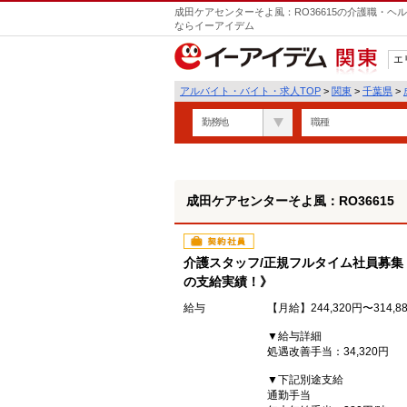
成田ケアセンターそよ風：RO36615の介護職・ヘ
ならイーアイデム
エ
関東
アルバイト・バイト・求人TOP
>
関東
>
千葉県
>
勤務地
職種
成田ケアセンターそよ風：RO36615
契約社員
介護スタッフ/正規フルタイム社員募集
の支給実績！》
給与
【月給】244,320円〜314,8
▼給与詳細
処遇改善手当：34,320円
▼下記別途支給
通勤手当