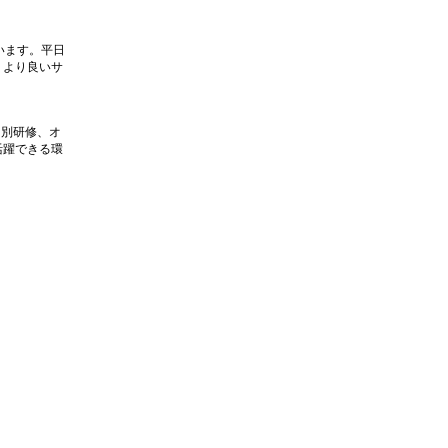
います。平日
、より良いサ
ス別研修、オ
活躍できる環