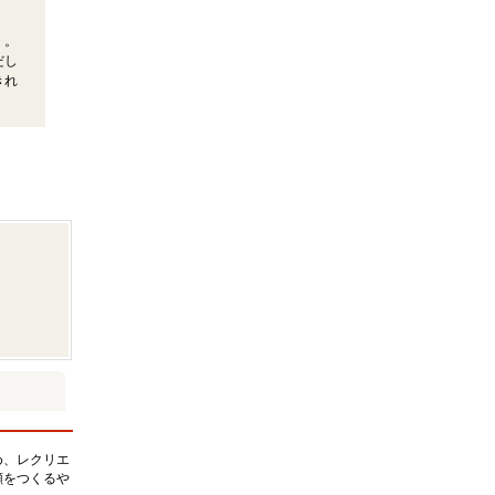
）。
だし
きれ
め、レクリエ
顔をつくるや