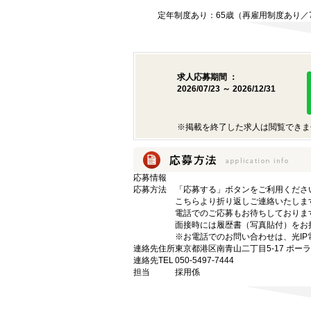
定年制度あり：65歳（再雇用制度あり／
求人応募期間 ：
2026/07/23 ～ 2026/12/31
※掲載を終了した求人は閲覧できま
応募情報
応募方法
「応募する」ボタンをご利用くださ
こちらより折り返しご連絡いたしま
電話でのご応募もお待ちしておりま
面接時には履歴書（写真貼付）をお
※お電話でのお問い合わせは、光IP
連絡先住所
東京都港区南青山二丁目5-17 ポー
連絡先TEL
050-5497-7444
担当
採用係