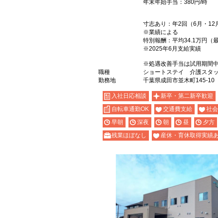
年末年始手当：380円/時
寸志あり：年2回（6月・12
※業績による
特別報酬：平均34.1万円（
※2025年6月支給実績
※処遇改善手当は試用期間中
職種
ショートステイ 介護スタ
勤務地
千葉県成田市並木町145-10
入社日応相談
新卒・第二新卒歓迎
自転車通勤OK
交通費支給
社会
早朝
深夜
朝
昼
夕方
残業ほぼなし
産休・育休取得実績