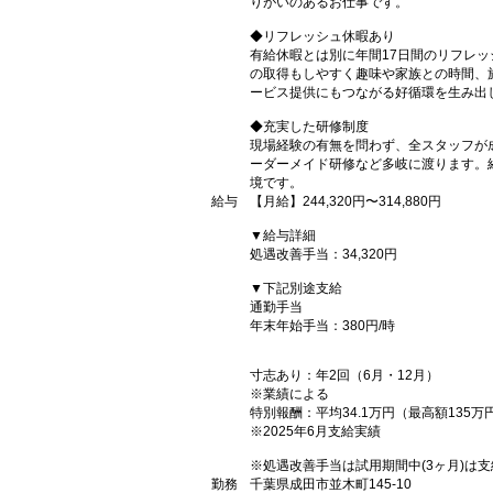
りがいのあるお仕事です。
◆リフレッシュ休暇あり
有給休暇とは別に年間17日間のリフレ
の取得もしやすく趣味や家族との時間、
ービス提供にもつながる好循環を生み出
◆充実した研修制度
現場経験の有無を問わず、全スタッフが
ーダーメイド研修など多岐に渡ります。
境です。
給与
【月給】244,320円〜314,880円
▼給与詳細
処遇改善手当：34,320円
▼下記別途支給
通勤手当
年末年始手当：380円/時
寸志あり：年2回（6月・12月）
※業績による
特別報酬：平均34.1万円（最高額135万
※2025年6月支給実績
※処遇改善手当は試用期間中(3ヶ月)は
勤務
千葉県成田市並木町145-10