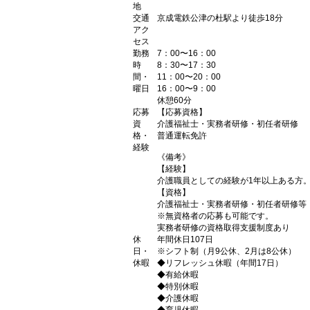
地
交通
京成電鉄公津の杜駅より徒歩18分
アク
セス
勤務
7：00〜16：00
時
8：30〜17：30
間・
11：00〜20：00
曜日
16：00〜9：00
休憩60分
応募
【応募資格】
資
介護福祉士・実務者研修・初任者研修
格・
普通運転免許
経験
《備考》
【経験】
介護職員としての経験が1年以上ある方
【資格】
介護福祉士・実務者研修・初任者研修等
※無資格者の応募も可能です。
実務者研修の資格取得支援制度あり
休
年間休日107日
日・
※シフト制（月9公休、2月は8公休）
休暇
◆リフレッシュ休暇（年間17日）
◆有給休暇
◆特別休暇
◆介護休暇