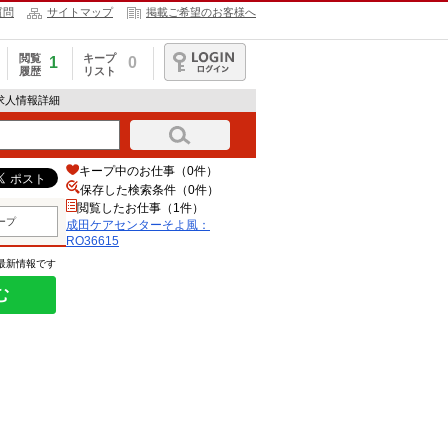
質問
サイトマップ
掲載ご希望のお客様へ
閲覧
キープ
1
0
履歴
リスト
ログイン
の求人情報詳細
キープ中のお仕事（0件）
保存した検索条件（
0
件）
閲覧したお仕事（1件）
ープ
成田ケアセンターそよ風：
RO36615
の最新情報です
む