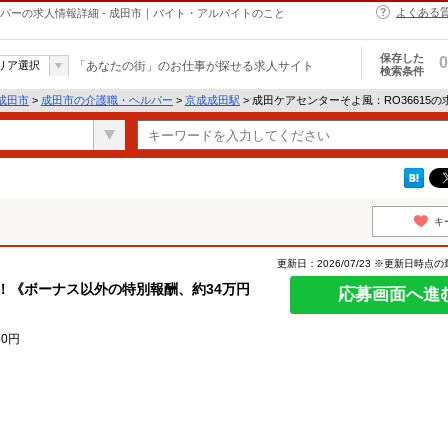
よくある
ルパーの求人情報詳細 - 成田市｜バイト・アルバイトのこと
保存した
0
リア選択
「あなたの街」のお仕事が探せる求人サイト
検索条件
成田市
>
成田市の介護職・ヘルパー
>
京成成田駅
> 成田ケアセンターそよ風：RO36615
キ
更新日：2026/07/23 ※更新日時点
！《ボーナス以外の特別報酬、約34万円
応募画面へ進
80円