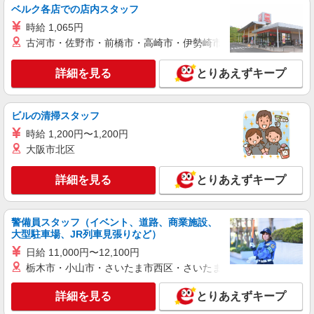
通費全支給(ガソリン代含む)＞
ベルク各店での店内スタッフ
千葉市花見川区
時給 1,065円
古河市・佐野市・前橋市・高崎市・伊勢崎市・太田市・館林市・
詳細を見る
キープ
詳細を見る
とりあえずキープ
派遣社員
株式会社kotrio /●CB-H-1899962
ビルの清掃スタッフ
＜幕張＞デイサービスSTAFF＊16時退社も
OK！子育て世代活躍中
時給 1,200円〜1,200円
大阪市北区
時給1500円〜2250円 ＜日払い有/週払い有/交
通費全支給(ガソリン代含む)＞
詳細を見る
とりあえずキープ
千葉市花見川区｜最寄駅：幕張
詳細を見る
キープ
警備員スタッフ（イベント、道路、商業施設、
大型駐車場、JR列車見張りなど）
派遣社員
日給 11,000円〜12,100円
株式会社ブレイブ（マイナビグループ）/MD12
栃木市・小山市・さいたま市西区・さいたま市岩槻区・久喜市・
介護スタッフ ◆デイサービス、サービス付き
高齢者向け住宅、グループホームなど様々な勤
詳細を見る
とりあえずキープ
務先から選べます。
未経験：時給1450〜1650円（資格・経験によ