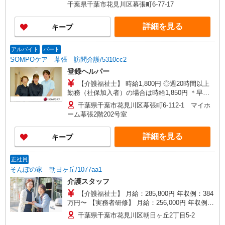
過分は別途支給 ◆固定給 180,000円〜215,000円
千葉県千葉市花見川区幕張町6-77-17
◆資格手当（介護福祉士） 15,000円／月 ◆処遇改
善手当 20,000円／月 ◆夜勤手当 10,000円／回
詳細を見る
キープ
（見習い期間中 3,000円／回） ※夜勤について
は、試用期間と別に「見習い期間」が設けられま
す。 ◆ベースアップ等支援加算 6,600円／月 ※変
アルバイト
パート
動あり ◆試用期間 最長6ヶ月（期間中も同条
SOMPOケア 幕張 訪問介護/5310cc2
件）
登録ヘルパー
【介護福祉士】 時給1,800円 ◎週20時間以上
勤務（社保加入者）の場合は時給1,850円 ＊早朝
夜間（〜8:00、18:00〜）：時給2,250円〜 ＊日曜
千葉県千葉市花見川区幕張町6-112-1 マイホ
祝日：時給2,100円〜 【実務者研修・初任者研修
ーム幕張2階202号室
（ヘルパー1級・2級）】 時給1,720円 ◎週20時間
以上勤務（社保加入者）の場合は時給1,770円 ＊
詳細を見る
キープ
早朝夜間（〜8:00、18:00〜）：時給2,150円〜 ＊
日曜祝日：時給2,020円〜 ◎身体介助、生活援助
が同時給 ◎キャンセル手当：職務時給の60％支給
正社員
そんぽの家 朝日ヶ丘/1077aa1
介護スタッフ
【介護福祉士】 月給：285,800円 年収例：384
万円〜 【実務者研修】 月給：256,000円 年収例：
345万円〜 【初任者研修・無資格】 月給：
千葉県千葉市花見川区朝日ヶ丘2丁目5-2
247,200円 年収例：334万円〜 ※職務手当、働き