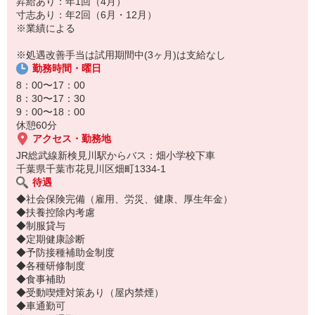
昇給あり：年1回（4月）
寸志あり：年2回（6月・12月）
※業績による
※処遇改善手当は試用期間中(3ヶ月)は支給なし
勤務時間・曜日
8：00〜17：00
8：30〜17：30
9：00〜18：00
休憩60分
アクセス・勤務地
JR総武線新検見川駅からバス：畑小学校下車
千葉県千葉市花見川区畑町1334-1
待遇
◆社会保険完備（雇用、労災、健康、厚生年金）
◆扶養控除内考慮
◆制服貸与
◆定期健康診断
◆予防接種補助金制度
◆各種研修制度
◆食事補助
◆受動喫煙対策あり（屋内禁煙）
◆車通勤可