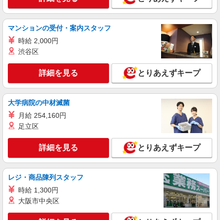
詳細を見る
キープ
マンションの受付・案内スタッフ
派遣社員
時給 2,000円
株式会社トラストグロース 新宿本社 第1営業部
渋谷区
介護スタッフ
時給：1400円〜1600円 ※経験・資格により異
詳細を見る
とりあえずキープ
なる
千葉県千葉市花見川区
大学病院の中材滅菌
詳細を見る
キープ
月給 254,160円
足立区
職業紹介
株式会社kotrio /●SW-S-2077991
詳細を見る
とりあえずキープ
幕張駅＊寄り添う時間を大切に＊住宅型有料老
人ホームSTAFF
レジ・商品陳列スタッフ
時給1550円〜2312円 ＜交通費全支給(ガソリ
ン代含む)＞
時給 1,300円
千葉市花見川区
大阪市中央区