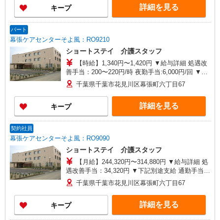
詳細を見る
キープ
務手当も含む ◎残業時は別途時間外手当支給（超
過1分〜） ◎賞与 基本給2.08ヶ月分/年支給
パート
幕張ケアセンターそよ風：RO9210
ショートステイ 介護スタッフ
【時給】1,340円〜1,420円 ▼給与詳細 処遇改
善手当：200〜220円/時 夜勤手当:6,000円/回 ▼下
記別途支給 通勤手当 年末年始手当：380円/時 寸
千葉県千葉市花見川区幕張町六丁目67
志あり：年2回（6月・12月） ※業績による ※処
遇改善手当は試用期間中(3ヶ月)は支給なし
詳細を見る
キープ
契約社員
幕張ケアセンターそよ風：RO9090
ショートステイ 介護スタッフ
【月給】244,320円〜314,880円 ▼給与詳細 処
遇改善手当：34,320円 ▼下記別途支給 通勤手当
年末年始手当：380円/時 寸志あり：年2回（6月・
千葉県千葉市花見川区幕張町六丁目67
12月） ※業績による 特別報酬：平均34.1万円（最
高額135万円） ※2025年6月支給実績 ※処遇改善
詳細を見る
キープ
手当は試用期間中(3ヶ月)は支給なし