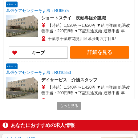
パート
幕張ケアセンターそよ風：RO9675
ショートステイ 夜勤専従介護職
【時給】1,520円〜1,620円 ▼給与詳細 処遇改
善手当：220円/時 ▼下記別途支給 通勤手当 年末
年始手当：380円/時 寸志あり：年2回（6月・12
千葉県千葉市花見川区幕張町六丁目67
月） ※業績による ※処遇改善手当は試用期間中(3
ヶ月)は支給なし
詳細を見る
キープ
パート
幕張ケアセンターそよ風：RO10353
デイサービス 介護スタッフ
【時給】1,340円〜1,420円 ▼給与詳細 処遇改
善手当：200円/時 ▼下記別途支給 通勤手当 年末
年始手当：380円/時 寸志あり：年2回（6月・12
千葉県千葉市花見川区幕張町六丁目67
月） ※業績による ※処遇改善手当は試用期間中(3
もっと見る
ヶ月)は支給なし
詳細を見る
キープ
あなたにおすすめの求人情報
パート
幕張ケアセンターそよ風：RO46506