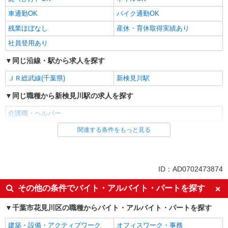
車通勤OK
バイク通勤OK
残業ほぼなし
産休・育休取得実績あり
社員登用あり
同じ沿線・駅から求人を探す
ＪＲ総武線(千葉県)
新検見川駅
同じ職種から新検見川駅の求人を探す
介護職・ヘルパー
関連する条件をもっと見る
同じ雇用形態から新検見川駅の求人を探す
パート
同じ特徴から新検見川駅の求人を探す
ID：AD0702473874
入社日応相談
新卒・第二新卒歓迎
その他の条件でバイト・アルバイト・パートを探す
女性活躍中
ミドル（40代～）活躍中
千葉市花見川区の職種からバイト・アルバイト・パートを探す
エルダー（50代～）活躍中
自転車通勤OK
建築・設備・アクティブワーク
オフィスワーク・事務
交通費支給
社会保険あり