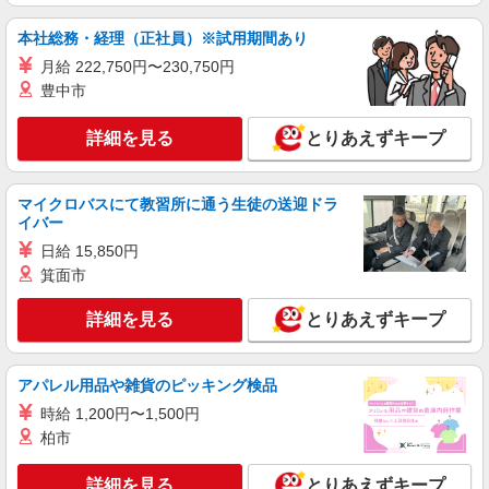
る） 経験者：時給1650〜1850円（資格・経験によ
る） ◎月収例 時給1850円×1日8時間×22日（週5
千葉県千葉市花見川区 【最寄駅】 ◆京成千葉
本社総務・経理（正社員）※試用期間あり
日）＝32万5600円 ◆昇給あり ◆支払い方法 ※日
線「京成幕張駅」 ◆京成千葉線「京成幕張本郷
払い/週払い/月払い対応も可能です。詳しくは面談
月給 222,750円〜230,750円
駅」 ◆京成千葉線「検見川駅」 ★その他、近隣に
時にご相談ください。 ◆交通費：別途全額支給 ※
豊中市
多数勤務地あります！
詳細を見る
キープ
当社規定あり
詳細を見る
とりあえずキープ
派遣社員
株式会社トラストグロース 新宿本社 第1営業部
グループホームでの介護士
マイクロバスにて教習所に通う生徒の送迎ドラ
イバー
時給：1800〜1900円 ※資格・経験などによ
る。
日給 15,850円
千葉県千葉市花見川区
箕面市
詳細を見る
詳細を見る
とりあえずキープ
キープ
派遣社員
アパレル用品や雑貨のピッキング検品
株式会社トラストグロース 新宿本社 第1営業部
時給 1,200円〜1,500円
有料老人ホームでの介護士
柏市
時給：1400円〜 ※資格・経験等による
千葉県千葉市花見川区
詳細を見る
とりあえずキープ