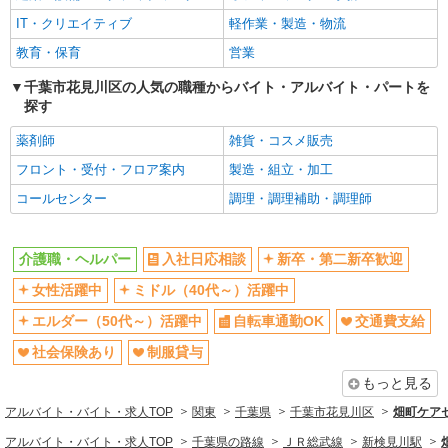
IT・クリエイティブ
軽作業・製造・物流
制服貸与
研修制度あり
教育・保育
営業
給与前払いOK
未経験歓迎
フリーター歓迎
千葉市花見川区の人気の職種からバイト・アルバイト・パートを
ブランクOK
探す
朝
昼
薬剤師
雑貨・コスメ販売
夕方
髪型・髪色自由
フロント・受付・フロア案内
製造・組立・加工
髭（ひげ）OK
ネイルOK
コールセンター
調理・調理補助・調理師
車通勤OK
バイク通勤OK
残業ほぼなし
産休・育休取得実績あり
介護職・ヘルパー
入社日応相談
新卒・第二新卒歓迎
社員登用あり
女性活躍中
ミドル（40代～）活躍中
同じ職種から求人を探す
エルダー（50代～）活躍中
自転車通勤OK
交通費支給
医療・介護・福祉
社会保険あり
制服貸与
介護職・ヘルパー
もっと見る
同じ特徴から求人を探す
アルバイト・バイト・求人TOP
関東
千葉県
千葉市花見川区
畑町ケアセ
ミドル（40代～）活躍中
交通費支給
アルバイト・バイト・求人TOP
千葉県の路線
ＪＲ総武線
新検見川駅