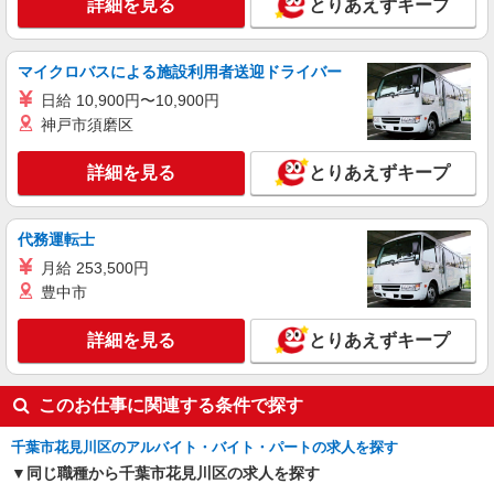
詳細を見る
キープ
詳細を見る
とりあえずキープ
職業紹介
マイクロバスによる施設利用者送迎ドライバー
株式会社kotrio /●SW-S-2078003
日給 10,900円〜10,900円
幕張駅｜未経験/無資格から介護のプロへ！デ
イサービスSTAFF
神戸市須磨区
時給1550円〜2312円 ＜交通費全支給(ガソリ
ン代含む)＞
詳細を見る
とりあえずキープ
千葉市花見川区
代務運転士
詳細を見る
キープ
月給 253,500円
豊中市
派遣社員
株式会社トラストグロース 新宿本社 第1営業部
詳細を見る
とりあえずキープ
サービス付き高齢者向け住宅での介護士
時給：初任者1400円/実務者1500円/介福1550
円 ※資格による
このお仕事に関連する条件で探す
千葉県千葉市花見川区
千葉市花見川区のアルバイト・バイト・パートの求人を探す
詳細を見る
キープ
同じ職種から千葉市花見川区の求人を探す