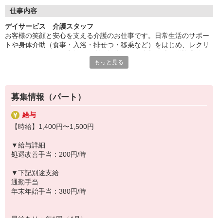
◆働いた分を必要な時に
働いた分の給与を給料日前に受け取れる「給与前払い制度」を導
仕事内容
入。前借りではなく、実際の勤務実績に応じて利用できる福利厚
デイサービス 介護スタッフ
生制度です。※入社翌月の第5営業日より利用可能
お客様の笑顔と安心を支える介護のお仕事です。日常生活のサポー
トや身体介助（食事・入浴・排せつ・移乗など）をはじめ、レクリ
エーションの企画・実施、ご利用報告などの書類作成、送迎業務な
もっと見る
ど幅広い業務を担当。チームで協力しながら、お客様の笑顔をつく
るやりがいのあるお仕事です。
◆イベント企画も担当
募集情報（パート）
お客様が楽しめるレクリエーションや季節のイベント、ゲームなど
を自分で企画・実施できます。アイデアを活かして「笑顔になれる
給与
瞬間」をたくさん作れるのが魅力。お客様から「楽しかった」「ま
【時給】1,400円〜1,500円
たやりたい」という声を直接聞けるやりがいのある仕事です。企画
好きな方にもピッタリです。
▼給与詳細
処遇改善手当：200円/時
◆未経験・無資格でも安心
「介護の仕事は初めて」「資格を持っていない」という方でも大丈
▼下記別途支給
夫！入社後は充実の研修で基本からしっかり学べます。無資格・未
通勤手当
経験スタートの方が多く活躍しており、一人ひとりのペースに合わ
年末年始手当：380円/時
せて成長を後押しします。新しいチャレンジを安心して始められる
職場です。