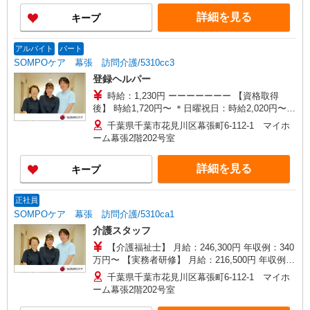
がい向上手当、日祝手当（月平均2回分）、夜勤手
詳細を見る
キープ
当（月平均5回分）等、毎月平均的に支払われる手
当を含みます。 ※介護福祉士のみ、特別職務手当
も含む ◎残業時は別途時間外手当支給（超過1
アルバイト
パート
分〜） ◎賞与 基本給2.08ヶ月分/年支給
SOMPOケア 幕張 訪問介護/5310cc3
登録ヘルパー
時給：1,230円 ーーーーーーー 【資格取得
後】 時給1,720円〜 ＊日曜祝日：時給2,020円〜
ーーーーーーー
千葉県千葉市花見川区幕張町6-112-1 マイホ
ーム幕張2階202号室
詳細を見る
キープ
正社員
SOMPOケア 幕張 訪問介護/5310ca1
介護スタッフ
【介護福祉士】 月給：246,300円 年収例：340
万円〜 【実務者研修】 月給：216,500円 年収例：
300万円〜 【初任者研修】 月給：207,700円 年収
千葉県千葉市花見川区幕張町6-112-1 マイホ
例：290万円〜 ※職務手当、働きがい向上手当、
ーム幕張2階202号室
日祝手当（月平均2回分）等、毎月平均的に支払わ
れる手当を含みます。 ※介護福祉士のみ、特別職