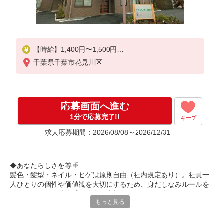
【時給】1,400円〜1,500円
千葉県千葉市花見川区
▼給与詳細
処遇改善手当：200円/時
▼下記別途支給
応募画面へ進む
通勤手当
年末年始手当：380円/時
1分で応募完了!!
キープ
求人応募期間：2026/08/08～2026/12/31
昇給あり：年1回（4月）
寸志あり：年2回（6月・12月）
※業績による
◆あなたらしさを尊重
髪色・髪型・ネイル・ヒゲは原則自由（社内規定あり）。社員一
※処遇改善手当は試用期間中(3ヶ月)は支給なし
人ひとりの個性や価値観を大切にするため、身だしなみルールを
見直しました。清潔感と節度を大切にできれば、自分らしいスタ
もっと見る
イルで無理なく働ける環境です。