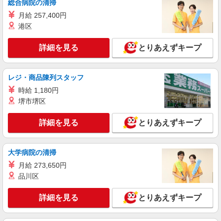
総合病院の清掃
ショートステイ 準夜勤専従介護職
月給 257,400円
【時給】1,420円〜1,520円 ▼給与詳細 処遇改
港区
善手当：220円/時 夜勤手当:3,500円/回 ▼下記別途
支給 通勤手当 年末年始手当：380円/時 ※12/300
千葉県千葉市花見川区幕張町六丁目67
時〜1/324時 寸志あり：年2回（6月・12月） ※業
詳細を見る
とりあえずキープ
績による ※処遇改善手当は試用期間中(3ヶ月)は支
詳細を見る
キープ
給なし
レジ・商品陳列スタッフ
派遣社員
時給 1,180円
株式会社トラストグロース 新宿本社 第1営業部
堺市堺区
特別養護老人ホームでの介護士
時給：1500円〜 ※資格・経験などによる。
詳細を見る
とりあえずキープ
千葉県千葉市花見川区
詳細を見る
大学病院の清掃
キープ
月給 273,650円
派遣社員
品川区
株式会社kotrio /●CB-H-2031597
≪幕張駅≫夜勤なし！未経験・ブランクOKの
詳細を見る
とりあえずキープ
デイスタッフ
時給1600円〜2250円 ＜日払い有/週払い有/交