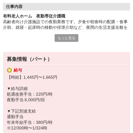
◆働いた分を必要な時に
働いた分の給与を給料日前に受け取れる「給与前払い制度」を導
仕事内容
入。前借りではなく、実際の勤務実績に応じて利用できる福利厚
有料老人ホーム 夜勤専従介護職
生制度です。※入社翌月の第5営業日より利用可能
高齢者向け介護施設での夜勤業務です。夕食や朝食時の配膳・食事
介助、就寝・起床時の移動や排泄介助など、夜間の生活支援全般を
担当。巡回や安否確認、急変時の対応、介護記録の作成も行いま
もっと見る
す。空き時間にはフロアや居室の清掃、洗濯、物品補充などを行
い、夜間でも快適な環境を整える役割です。
◆40代、50代が活躍中
募集情報（パート）
そよ風では、40代、50代のスタッフが多数活躍中。「子育てが落ち
着いたので再び社会に出たい」「人の役に立つ仕事がしたい」とい
給与
う方に最適です。同世代の仲間が多いため、人間関係も築きやすく
【時給】1,445円〜1,665円
定着率の高さにもつながっています。年齢に縛られず、新しいスタ
ートが切れる場所です。
▼給与詳細
処遇改善手当：220円/時
◆スキルアップも叶う
夜勤手当:6,000円/回
幅広いサービスを展開する当社ならではの強みとして、在宅系から
入居系まで様々な経験を積むことが可能。スキルの幅が広がり、介
▼下記別途支給
護のプロフェッショナルとして大きく成長できます。「もっと経験
通勤手当
を積みたい」「将来はマネジメントにも挑戦したい」そんな方のキ
年末年始手当：380円/時
ャリアアップを全力で応援します。
※12/300時〜1/324時