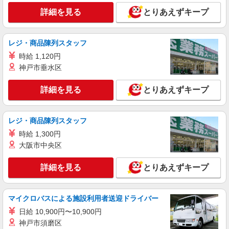
円） ※2025年6月支給実績 ※処遇改善手当は試用
大袋ケアコミュニティそよ風：RO16620
詳細を見る
とりあえずキープ
期間中(3ヶ月)は支給なし
ショートステイ 介護スタッフ
【時給】1,350円〜1,550円 ▼給与詳細 処遇改
レジ・商品陳列スタッフ
善手当：200〜220円/時 夜勤手当:6,000円/回 ▼下
記別途支給 通勤手当 年末年始手当：380円/時 寸
時給 1,120円
埼玉県越谷市大字下間久里1078-1
志あり：年2回（6月・12月） ※業績による ※処
神戸市垂水区
遇改善手当は試用期間中(3ヶ月)は支給なし
詳細を見る
キープ
詳細を見る
とりあえずキープ
レジ・商品陳列スタッフ
時給 1,300円
大阪市中央区
詳細を見る
とりあえずキープ
マイクロバスによる施設利用者送迎ドライバー
日給 10,900円〜10,900円
神戸市須磨区