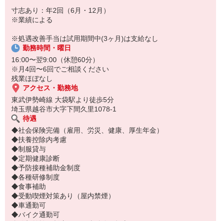
寸志あり：年2回（6月・12月）
※業績による
※処遇改善手当は試用期間中(3ヶ月)は支給なし
勤務時間・曜日
16:00〜翌9:00（休憩60分）
※月4回〜6回でご相談ください
残業ほぼなし
アクセス・勤務地
東武伊勢崎線 大袋駅より徒歩5分
埼玉県越谷市大字下間久里1078-1
待遇
◆社会保険完備（雇用、労災、健康、厚生年金）
◆扶養控除内考慮
◆制服貸与
◆定期健康診断
◆予防接種補助金制度
◆各種研修制度
◆食事補助
◆受動喫煙対策あり（屋内禁煙）
◆車通勤可
◆バイク通勤可