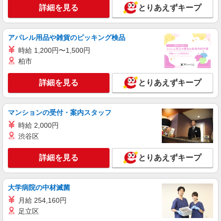
キープ
均34.1万円（最高額135万円） ※2025年6月支給実
詳細を見る
とりあえずキープ
績 ※処遇改善手当は試用期間中(3ヶ月)は支給なし
NEW
パート
越谷西ケアセンターそよ風：RO45126
アパレル用品や雑貨のピッキング検品
グループホーム 介護スタッフ
時給 1,200円〜1,500円
【時給】1,350円〜1,550円 ▼給与詳細 処遇改
柏市
善手当：200〜220円/時 夜勤手当:6,000円/回 ▼下
記別途支給 通勤手当 年末年始手当：380円/時 寸
埼玉県越谷市南荻島565-1
詳細を見る
とりあえずキープ
志あり：年2回（6月・12月） ※業績による ※処
遇改善手当は試用期間中(3ヶ月)は支給なし
詳細を見る
キープ
マンションの受付・案内スタッフ
NEW
正社員
時給 2,000円
大袋ケアコミュニティそよ風：RO14223
渋谷区
有料老人ホーム 介護スタッフ
【月給】275,920円〜295,920円 ▼給与詳細 資
詳細を見る
とりあえずキープ
格手当：0〜10,000円 処遇改善手当：35,920円 夜
勤手当：30,000円（5回分） ※6回目以降は1回
埼玉県越谷市大字下間久里1078-1
6,000円支給 住宅手当：規定あり 地域手当：0〜
大学病院の中材滅菌
15,000円 精勤手当：8,000円 調整手当：0〜
詳細を見る
キープ
150,000円 ▼下記別途支給 通勤手当 年末年始手
月給 254,160円
当：380円/時 賞与年2回（6月・12月） 昇給年1回
足立区
（4月） 特別報酬：平均18.9万円（最高額120万
NEW
パート