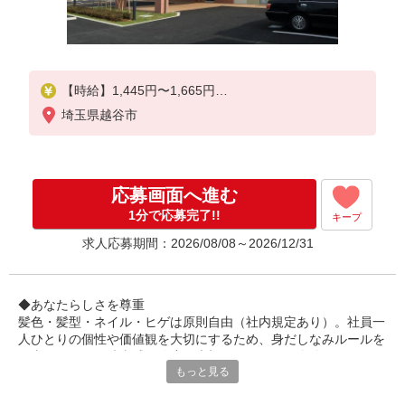
【時給】1,445円〜1,665円
埼玉県越谷市
▼給与詳細
処遇改善手当：220円/時
夜勤手当:6,000円/回
応募画面へ進む
▼下記別途支給
通勤手当
1分で応募完了!!
キープ
年末年始手当：380円/時
求人応募期間：2026/08/08～2026/12/31
※12/300時〜1/324時
寸志あり：年2回（6月・12月）
※業績による
◆あなたらしさを尊重
髪色・髪型・ネイル・ヒゲは原則自由（社内規定あり）。社員一
※処遇改善手当は試用期間中(3ヶ月)は支給なし
人ひとりの個性や価値観を大切にするため、身だしなみルールを
見直しました。清潔感と節度を大切にできれば、自分らしいスタ
もっと見る
イルで無理なく働ける環境です。