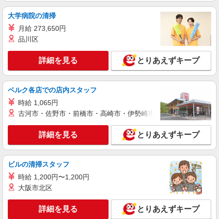
【介護福祉士】 月給：285,800円 年収例：384
万円〜 【実務者研修】 月給：256,000円 年収例：
大学病院の清掃
345万円〜 【初任者研修・無資格】 月給：
埼玉県越谷市赤山町2-55-1
月給 273,650円
247,200円 年収例：334万円〜 ※職務手当、働き
がい向上手当、日祝手当（月平均2回分）、夜勤手
品川区
詳細を見る
キープ
当（月平均5回分）等、毎月平均的に支払われる手
当を含みます。 ※介護福祉士のみ、特別職務手当
詳細を見る
とりあえずキープ
も含む ◎残業時は別途時間外手当支給（超過1
正社員
分〜） ◎賞与 基本給2.08ヶ月分/年支給
SOMPOケア 北越谷 定期巡回/3249da1
介護スタッフ
ベルク各店での店内スタッフ
【介護福祉士】 月給：260,300円 年収例：355
時給 1,065円
万円〜 【実務者研修】 月給：230,500円 年収例：
古河市・佐野市・前橋市・高崎市・伊勢崎市・太田市・館林市・
315万円〜 【初任者研修】 月給：221,700円 年収
埼玉県越谷市北越谷1丁目18-2
例：300万円〜 ※職務手当、働きがい向上手当、
詳細を見る
とりあえずキープ
日祝手当（月平均2回分）、在宅手当（月平均14回
詳細を見る
キープ
分）等、毎月平均的に支払われる手当を含みま
す。 ※介護福祉士のみ、特別職務手当も含む ■深
夜勤手当別途支給：4,000円/回 ■オンコール手当
ビルの清掃スタッフ
アルバイト
パート
（1,000円/日）あり ◎残業時は別途時間外手当支
SOMPOケア 北越谷 訪問介護/3247cc2
時給 1,200円〜1,200円
給（超過1分〜） ◎賞与 基本給2.08ヶ月分/年支
登録ヘルパー
大阪市北区
給
【介護福祉士】 時給1,600円 ◎週20時間以上
勤務（社保加入者）の場合は時給1,650円 ＊夜間
詳細を見る
とりあえずキープ
（18:00〜）：時給2,000円〜 ＊日曜祝日：時給