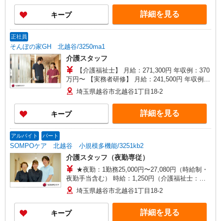
合は時給1,300円 ◎夜勤勤務の場合別途手当あ
詳細を見る
キープ
り：5,000円/回
正社員
そんぽの家GH 北越谷/3250ma1
介護スタッフ
【介護福祉士】 月給：271,300円 年収例：370
万円〜 【実務者研修】 月給：241,500円 年収例：
330万円〜 【初任者研修・無資格】 月給：
埼玉県越谷市北越谷1丁目18-2
232,700円 年収例：320万円〜 ※職務手当、働き
がい向上手当、日祝手当（月平均2回分）、夜勤手
詳細を見る
キープ
当（月平均5回分）等、毎月平均的に支払われる手
当を含みます。 ※介護福祉士のみ、特別職務手当
も含む ◎残業時は別途時間外手当支給（超過1
アルバイト
パート
分〜） ◎賞与 基本給2.08ヶ月分/年支給
SOMPOケア 北越谷 小規模多機能/3251kb2
介護スタッフ（夜勤専従）
★夜勤：1勤務25,000円〜27,080円（時給制・
夜勤手当含む） 時給：1,250円（介護福祉士：
1,330円） ◎週20時間以上勤務（社保加入者）の
埼玉県越谷市北越谷1丁目18-2
場合は時給：1,300円（介護福祉士：1,380円）
詳細を見る
キープ