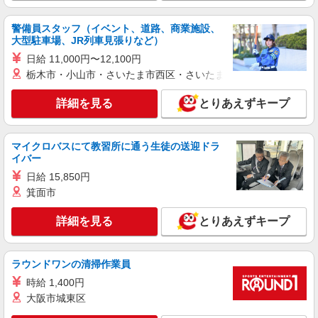
埼玉県越谷市北越谷1丁目18-2
1,900円〜 【実務者研修・初任者研修（ヘルパー1
級・2級）】 時給1,520円 ◎週20時間以上勤務
警備員スタッフ（イベント、道路、商業施設、
詳細を見る
キープ
（社保加入者）の場合は時給1,570円 ＊夜間
大型駐車場、JR列車見張りなど）
（18:00〜）：時給1,900円〜 ＊日曜祝日：時給
日給 11,000円〜12,100円
1,820円〜 ◎身体介助、生活援助が同時給 ◎キャ
アルバイト
パート
ンセル手当：職務時給の60％支給
栃木市・小山市・さいたま市西区・さいたま市岩槻区・久喜市・
SOMPOケア 北越谷 定期巡回/3249da2
介護スタッフ
詳細を見る
とりあえずキープ
【介護福祉士】 時給1,364円 ◎週20時間以上
勤務（社保加入者）の場合は時給1,414円 【実務
者研修・初任者研修（ヘルパー1級・2級）】 時給
埼玉県越谷市北越谷1丁目18-2
マイクロバスにて教習所に通う生徒の送迎ドラ
1,284円 ◎週20時間以上勤務（社保加入者）の場
イバー
合は時給1,334円
詳細を見る
キープ
日給 15,850円
箕面市
NEW
契約社員
詳細を見る
とりあえずキープ
越谷西ケアセンターそよ風：RO14940
ショートステイ 介護スタッフ
【月給】265,920円〜295,920円 ▼給与詳細 処
ラウンドワンの清掃作業員
遇改善手当：35,920円 夜勤手当：30,000円（5回
分） ※6回目以降は1回6,000円支給 ▼下記別途支
時給 1,400円
埼玉県越谷市南荻島565-1
給 通勤手当 年末年始手当：380円/時 寸志あり：
大阪市城東区
年2回（6月・12月） ※業績による 特別報酬：平
詳細を見る