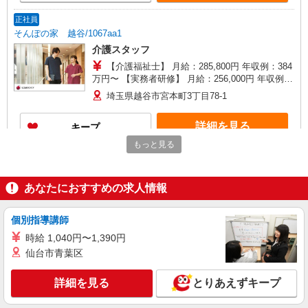
正社員
そんぽの家 越谷/1067aa1
介護スタッフ
【介護福祉士】 月給：285,800円 年収例：384
万円〜 【実務者研修】 月給：256,000円 年収例：
345万円〜 【初任者研修・無資格】 月給：
埼玉県越谷市宮本町3丁目78-1
247,200円 年収例：334万円〜 ※職務手当、働き
がい向上手当、日祝手当（月平均2回分）、夜勤手
詳細を見る
キープ
当（月平均5回分）等、毎月平均的に支払われる手
当を含みます。 ※介護福祉士のみ、特別職務手当
もっと見る
も含む ◎残業時は別途時間外手当支給（超過1
正社員
分〜） ◎賞与 基本給2.08ヶ月分/年支給
SOMPOケア 北越谷 小規模多機能/3251ka1
あなたにおすすめの求人情報
介護スタッフ
【介護福祉士】 月給：271,300円 年収例：370
万円〜 【実務者研修】 月給：241,500円 年収例：
個別指導講師
330万円〜 【初任者研修】 月給：232,700円 年収
埼玉県越谷市北越谷1丁目18-2
時給 1,040円〜1,390円
例：320万円〜 ※職務手当、働きがい向上手当、
仙台市青葉区
日祝手当（月平均2回分）、夜勤手当（月平均5回
詳細を見る
キープ
分）等、毎月平均的に支払われる手当を含みま
す。 ※介護福祉士のみ、特別職務手当も含む ◎オ
詳細を見る
とりあえずキープ
ンコール手当（1,500円/日）別途支給あり ◎残業
アルバイト
パート
時は別途時間外手当支給（超過1分〜） ◎賞与