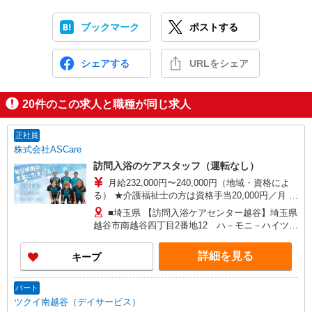
ブックマーク
ポストする
シェアする
URLをシェア
20
件のこの求人と職種が同じ求人
正社員
株式会社ASCare
訪問入浴のケアスタッフ（運転なし）
月給232,000円〜240,000円（地域・資格によ
る） ★介護福祉士の方は資格手当20,000円／月 別
途交通費支給（30,000円上限／月） 別途残業手当
■埼玉県 【訪問入浴ケアセンター越谷】埼玉県
（月平均残業時間15時間）残業代全額支給
越谷市南越谷四丁目2番地12 ハ－モニ－ハイツ第
3 【在宅介護センター草加】埼玉県草加市吉町五
丁目4番地1 高橋店舗 【在宅介護センター川越】
詳細を見る
キープ
埼玉県川越市富士見町9番地2 サンホワイト富士
見101号室 【在宅介護センター戸田】埼玉県戸田
市川岸二丁目7番地8 大友事務所1階 【在宅介護
パート
センター加須】埼玉県加須市花崎一丁目23番地10
ツクイ南越谷（デイサービス）