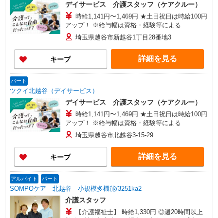
■群馬県 【在宅介護センター伊勢崎】群馬県伊勢
デイサービス 介護スタッフ（ケアクルー）
崎市太田町557番地4 アークヒル101号室
時給1,141円〜1,469円 ★土日祝日は時給100円
アップ！ ※給与幅は資格・経験等による
埼玉県越谷市新越谷1丁目28番地3
詳細を見る
キープ
パート
ツクイ北越谷（デイサービス）
デイサービス 介護スタッフ（ケアクルー）
時給1,141円〜1,469円 ★土日祝日は時給100円
アップ！ ※給与幅は資格・経験等による
埼玉県越谷市北越谷3-15-29
詳細を見る
キープ
アルバイト
パート
SOMPOケア 北越谷 小規模多機能/3251ka2
介護スタッフ
【介護福祉士】 時給1,330円 ◎週20時間以上