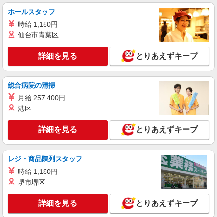
SOMPOケア 北越谷 定期巡回/3249db2
基本給2.08ヶ月分/年支給
ホールスタッフ
介護スタッフ（夜勤専従）
時給 1,150円
★夜勤：1勤務14,912円〜15,312円（時給制・
夜勤手当含む） 時給：1,364円 ◎週20時間以上勤
仙台市青葉区
務（社保加入者）の場合は時給：1,414円
埼玉県越谷市北越谷1丁目18-2
詳細を見る
とりあえずキープ
詳細を見る
キープ
総合病院の清掃
アルバイト
パート
月給 257,400円
SOMPOケア 北越谷 訪問介護/3247cc3
港区
登録ヘルパー
時給：1,240円 ーーーーーーー 【資格取得
詳細を見る
とりあえずキープ
後】 時給1,520円〜 ＊早朝夜間：時給1,900円〜
＊日曜祝日：時給1,820円〜 ーーーーーーー
埼玉県越谷市北越谷1丁目18-2
レジ・商品陳列スタッフ
詳細を見る
キープ
時給 1,180円
堺市堺区
正社員
SOMPOケア ラヴィーレ越谷/5088aa1
詳細を見る
とりあえずキープ
介護スタッフ