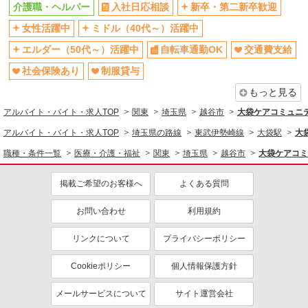
介護職・ヘルパー
入社日応相談
新卒・第二新卒歓迎
産休・育休取得実績あり
社員登用あり
女性活躍中
ミドル（40代～）活躍中
同じ職種から求人を探す
エルダー（50代～）活躍中
自転車通勤OK
交通費支給
医療・介護・福祉
社会保険あり
制服貸与
介護職・ヘルパー
もっと見る
同じ特徴から求人を探す
アルバイト・バイト・求人TOP
関東
埼玉県
越谷市
大袋ケアコミュニテ
ミドル（40代～）活躍中
交通費支給
アルバイト・バイト・求人TOP
埼玉県の路線
東武伊勢崎線
大袋駅
大
社会保険あり
週1日勤務OK
職種・条件一覧
医療・介護・福祉
関東
埼玉県
越谷市
大袋ケアコミ
深夜
車通勤OK
掲載ご希望のお客様へ
よくある質問
産休・育休取得実績あり
社員登用あり
お問い合わせ
利用規約
リンクについて
プライバシーポリシー
Cookieポリシー
個人情報保護方針
メールサービスについて
サイト運営会社