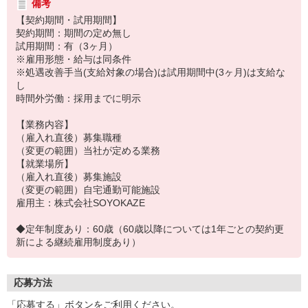
備考
【契約期間・試用期間】
契約期間：期間の定め無し
試用期間：有（3ヶ月）
※雇用形態・給与は同条件
※処遇改善手当(支給対象の場合)は試用期間中(3ヶ月)は支給な
し
時間外労働：採用までに明示
【業務内容】
（雇入れ直後）募集職種
（変更の範囲）当社が定める業務
【就業場所】
（雇入れ直後）募集施設
（変更の範囲）自宅通勤可能施設
雇用主：株式会社SOYOKAZE
◆定年制度あり：60歳（60歳以降については1年ごとの契約更
新による継続雇用制度あり）
応募方法
「応募する」ボタンをご利用ください。