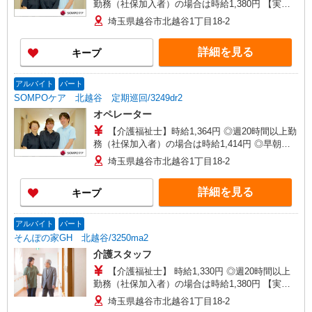
勤務（社保加入者）の場合は時給1,380円 【実務
者研修・初任者研修（ヘルパー1級・2級）】 時給
埼玉県越谷市北越谷1丁目18-2
1,250円 ◎週20時間以上勤務（社保加入者）の場
合は時給1,300円 ◎夜勤勤務の場合別途手当あ
詳細を見る
キープ
り：5,000円/回
アルバイト
パート
SOMPOケア 北越谷 定期巡回/3249dr2
オペレーター
【介護福祉士】時給1,364円 ◎週20時間以上勤
務（社保加入者）の場合は時給1,414円 ◎早朝夜
間割増あり（7:00〜8:00、18:00〜22:00）時給
埼玉県越谷市北越谷1丁目18-2
1,705円〜
詳細を見る
キープ
アルバイト
パート
そんぽの家GH 北越谷/3250ma2
介護スタッフ
【介護福祉士】 時給1,330円 ◎週20時間以上
勤務（社保加入者）の場合は時給1,380円 【実務
者研修・初任者研修（ヘルパー1級・2級）】 時給
埼玉県越谷市北越谷1丁目18-2
1,250円 ◎週20時間以上勤務（社保加入者）の場