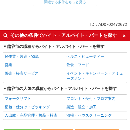
関連する条件をもっと見る
同じ雇用形態から大袋駅の求人を探す
パート
同じ特徴から大袋駅の求人を探す
ID：AD0702472672
入社日応相談
新卒・第二新卒歓迎
その他の条件でバイト・アルバイト・パートを探す
女性活躍中
ミドル（40代～）活躍中
越谷市の職種からバイト・アルバイト・パートを探す
エルダー（50代～）活躍中
自転車通勤OK
軽作業・製造・物流
ヘルス・ビューティー
交通費支給
社会保険あり
営業
飲食・フード
制服貸与
研修制度あり
販売・接客サービス
イベント・キャンペーン・アミュ
給与前払いOK
主婦・主夫歓迎
ーズメント
フリーター歓迎
ブランクOK
越谷市の人気の職種からバイト・アルバイト・パートを探す
週1日勤務OK
早朝
フォークリフト
フロント・受付・フロア案内
深夜
夕方
梱包・仕分け・ピッキング
製造・組立・加工
髪型・髪色自由
髭（ひげ）OK
入出庫・商品管理・検品・検査
清掃・ハウスクリーニング
ネイルOK
車通勤OK
バイク通勤OK
残業ほぼなし