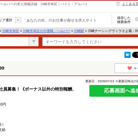
よくある
・ヘルパーの求人情報詳細 - 川崎市幸区｜バイト・アルバイ
保存した
0
リア選択
「あなたの街」のお仕事が探せる求人サイト
検索条件
>
川崎市幸区
>
川崎市幸区の介護職・ヘルパー
>
川崎駅
> 川崎ナーシングヴィラそよ風：RO
99
キ
更新日：2026/07/23 ※更新日時点
ム社員募集！《ボーナス以外の特別報酬、
応募画面へ進
40円
分）
支給