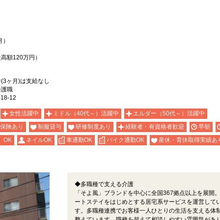
月）
最高額120万円）
(3ヶ月)は支給なし
介護職
8-12
女性活躍中
ミドル（40代～）活躍中
エルダー（50代～）活躍中
保険あり
制服貸与
研修制度あり
経験者・有資格者歓迎
早朝
）OK
ネイルOK
車通勤OK
バイク通勤OK
産休・育休取得実績あ
◆多職種で支える介護
「そよ風」ブランドを中心に全国367拠点以上を展開
ートステイをはじめとする居宅系サービスを運営して
す。多職種連携でお客様一人ひとりの生活を支える体
整えています。職種を超えて相談しやすい雰囲気があ