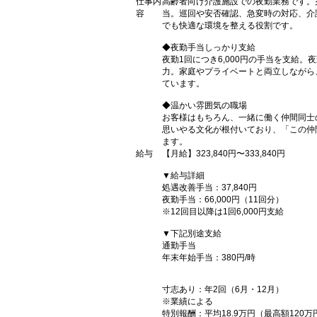
仕事内
高齢者向け介護施設での夜勤業務です。
容
当。巡回や安否確認、急変時の対応、介
でも快適な環境を整える役割です。
◆夜勤手当しっかり支給
夜勤1回につき6,000円の手当を支給
力。家庭やプライベートと両立しながら
ています。
◆温かい雰囲気の職場
お客様はもちろん、一緒に働く仲間同士
思いやる文化が根付いており、「この仲
ます。
給与
【月給】323,840円〜333,840円
▼給与詳細
処遇改善手当：37,840円
夜勤手当：66,000円（11回分）
※12回目以降は1回6,000円支給
▼下記別途支給
通勤手当
年末年始手当：380円/時
寸志あり：年2回（6月・12月）
※業績による
特別報酬：平均18.9万円（最高額120万