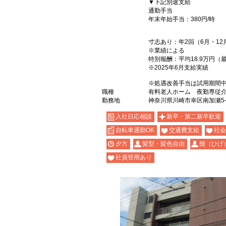
▼下記別途支給
通勤手当
年末年始手当：380円/時
寸志あり：年2回（6月・12
※業績による
特別報酬：平均18.9万円（
※2025年6月支給実績
※処遇改善手当は試用期間中
職種
有料老人ホーム 夜勤専従
勤務地
神奈川県川崎市幸区南加瀬5-1
入社日応相談
新卒・第二新卒歓迎
自転車通勤OK
交通費支給
社会
夕方
髪型・髪色自由
髭（ひげ
社員登用あり