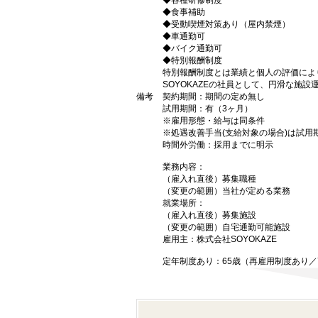
◆各種研修制度
◆食事補助
◆受動喫煙対策あり（屋内禁煙）
◆車通勤可
◆バイク通勤可
◆特別報酬制度
特別報酬制度とは業績と個人の評価によ
SOYOKAZEの社員として、円滑な施
備考
契約期間：期間の定め無し
試用期間：有（3ヶ月）
※雇用形態・給与は同条件
※処遇改善手当(支給対象の場合)は試用期
時間外労働：採用までに明示
業務内容：
（雇入れ直後）募集職種
（変更の範囲）当社が定める業務
就業場所：
（雇入れ直後）募集施設
（変更の範囲）自宅通勤可能施設
雇用主：株式会社SOYOKAZE
定年制度あり：65歳（再雇用制度あり／