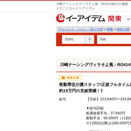
川崎ナーシングヴィラそよ風：RO41499の介護職
トのことならイーアイデム
エ
関東
アルバイト・バイト・求人TOP
>
関東
>
神奈川県
勤務地
職種
川崎ナーシングヴィラそよ風：RO414
契約社員
夜勤専従介護スタッフ/正規フルタイ
約19万円の支給実績！》
給与
【月給】323,840円〜333,8
▼給与詳細
処遇改善手当：37,840円
夜勤手当：66,000円（11回
※12回目以降は1回6,000円