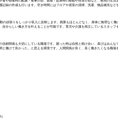
夕食や朝食時の配膳・食事介助、就寝・起床時の移動や排泄介助など、夜間の生活
護記録の作成も行います。空き時間にはフロアや居室の清掃、洗濯、物品補充など
。夜勤の頑張りをしっかり収入に反映します。残業もほとんどなく、身体に無理なく働
、自分らしい働き方を叶えることが可能です。育児や介護を両立しているスタッフ
の信頼関係も大切にしている職場です。困った時は自然と助け合い、喜びはみんな
間と働けて良かった」と思える環境です。人間関係が良く、長く働きたくなる職場
円）