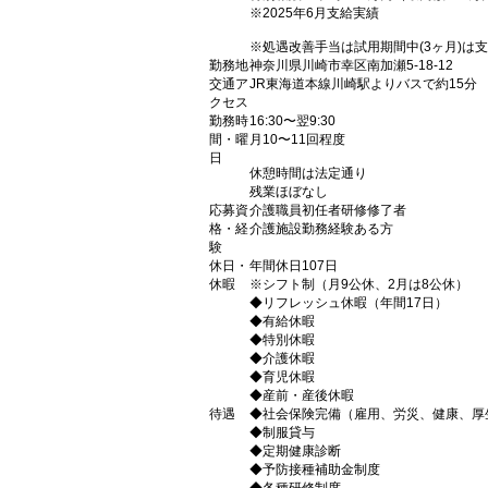
※2025年6月支給実績
※処遇改善手当は試用期間中(3ヶ月)は
勤務地
神奈川県川崎市幸区南加瀬5-18-12
交通ア
JR東海道本線川崎駅よりバスで約15分
クセス
勤務時
16:30〜翌9:30
間・曜
月10〜11回程度
日
休憩時間は法定通り
残業ほぼなし
応募資
介護職員初任者研修修了者
格・経
介護施設勤務経験ある方
験
休日・
年間休日107日
休暇
※シフト制（月9公休、2月は8公休）
◆リフレッシュ休暇（年間17日）
◆有給休暇
◆特別休暇
◆介護休暇
◆育児休暇
◆産前・産後休暇
待遇
◆社会保険完備（雇用、労災、健康、厚
◆制服貸与
◆定期健康診断
◆予防接種補助金制度