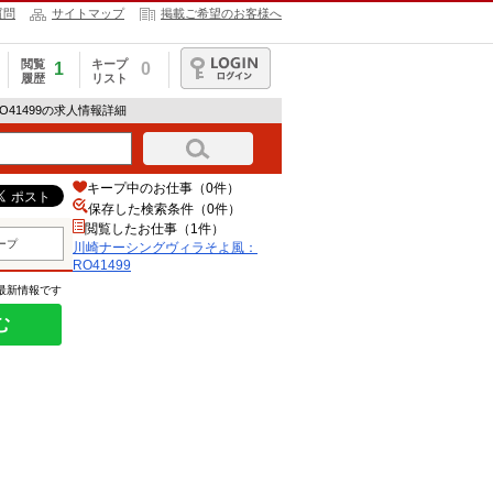
質問
サイトマップ
掲載ご希望のお客様へ
閲覧
キープ
1
0
履歴
リスト
ログイン
41499の求人情報詳細
キープ中のお仕事（0件）
保存した検索条件（
0
件）
閲覧したお仕事（1件）
ープ
川崎ナーシングヴィラそよ風：
RO41499
の最新情報です
む