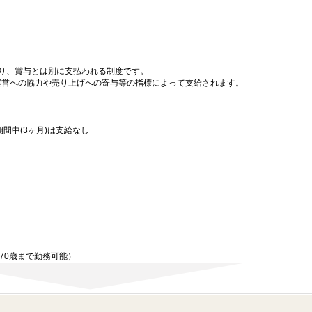
り、賞与とは別に支払われる制度です。
設運営への協力や売り上げへの寄与等の指標によって支給されます。
間中(3ヶ月)は支給なし
70歳まで勤務可能）