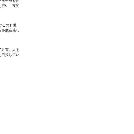
支援全般を担
を行い、夜間
けるのも魅
も多数在籍し
で共有。人を
を目指してい