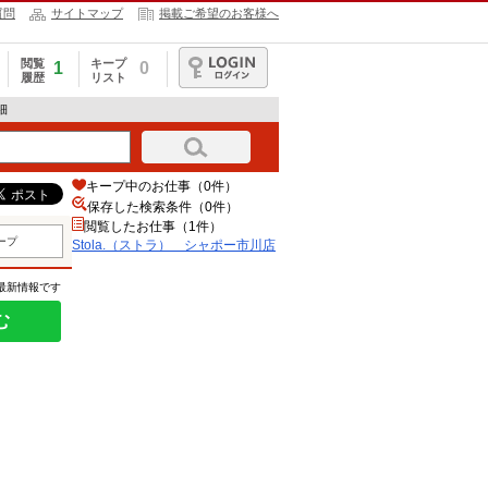
質問
サイトマップ
掲載ご希望のお客様へ
閲覧
キープ
1
0
履歴
リスト
ログイン
細
キープ中のお仕事（0件）
保存した検索条件（
0
件）
閲覧したお仕事（1件）
ープ
Stola.（ストラ） シャポー市川店
の最新情報です
む