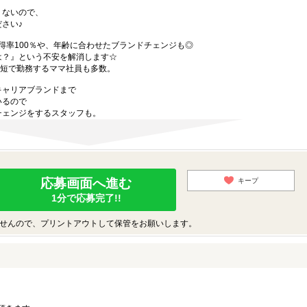
くないので、
さい♪
得率100％や、年齢に合わせたブランドチェンジも◎
は？』という不安を解消します☆
時短で勤務するママ社員も多数。
キャリアブランドまで
いるので
チェンジをするスタッフも。
応募画面へ進む
キープ
1分で応募完了!!
せんので、プリントアウトして保管をお願いします。
。