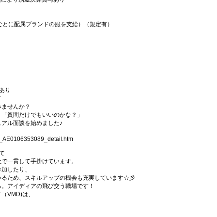
ごとに配属ブランドの服を支給）（規定有）
あり
／
みませんか？
」「質問だけでもいいのかな？」
アル面談を始めました♪
1_AE0106353089_detail.htm
て
社で一貫して手掛けています。
参加したり、
いるため、スキルアップの機会も充実しています☆彡
る。アイディアの飛び交う職場です！
（VMD)は、
。