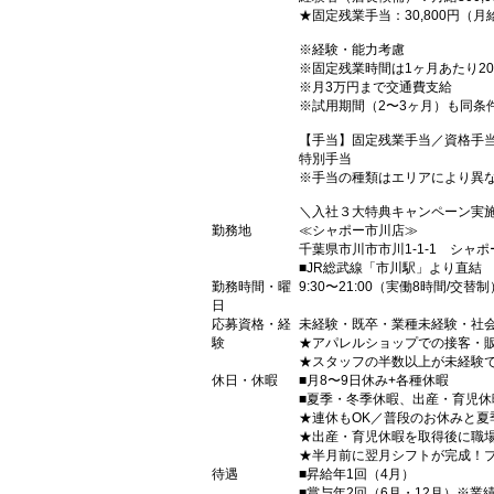
★固定残業手当：30,800円（
※経験・能力考慮
※固定残業時間は1ヶ月あたり2
※月3万円まで交通費支給
※試用期間（2〜3ヶ月）も同条
【手当】固定残業手当／資格手
特別手当
※手当の種類はエリアにより異
＼入社３大特典キャンペーン実
勤務地
≪シャポー市川店≫
千葉県市川市市川1-1-1 シャポ
■JR総武線「市川駅」より直結
勤務時間・曜
9:30〜21:00（実働8時間/交替制
日
応募資格・経
未経験・既卒・業種未経験・社
験
★アパレルショップでの接客・
★スタッフの半数以上が未経験
休日・休暇
■月8〜9日休み+各種休暇
■夏季・冬季休暇、出産・育児
★連休もOK／普段のお休みと
★出産・育児休暇を取得後に職
★半月前に翌月シフトが完成！
待遇
■昇給年1回（4月）
■賞与年2回（6月・12月）※