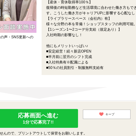
【産休・育休取得率100％】
復帰後の時短勤務など生活環境に合わせた働き方もで
す。こうした働き方がキャリアUPに影響する心配なし
【ライブラリースペース（会社内）有】
様々な分野の本を常備！ショップスタッフの利用可能
【1シーズン1〜2コーデ分支給（規定あり）】
入社時期の影響なし！
の声・SNS更新への
他にもメリットいっぱい♪
■安定経営！続々新店OPEN
■半月前に翌月のシフト完成
■入社特典有※配属による
■50％の社員割引・制服無料支給有
応募画面へ進む
キープ
1分で応募完了!!
せんので、プリントアウトして保管をお願いします。