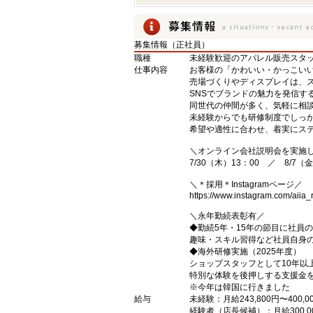
募集情報（正社員）
職種
未経験歓迎のアパレル販売スタ
仕事内容
お客様の「かわいい・かっこい
売場づくりやディスプレイは、
SNSでブランドの魅力を発信す
同世代の仲間が多く、気軽に相
未経験からでも研修制度でしっ
希望や適性に合わせ、着実にステ
＼オンライン会社説明会を実施
7/30（木）13：00 ／ 8/7（金
＼＊採用＊Instagramページ／
https://www.instagram.com/aiia_r
＼永年勤続表彰有／
◆勤続5年・15年の節目に社員
趣味・スキル習得など社員自身
◆海外研修実施（2025年度）
ショップスタッフとして10年以
特別な体験を後押しする支援金
※今年は韓国に行きました
給与
未経験：月給243,800円〜400,0
経験者（店長候補）：月給300,0