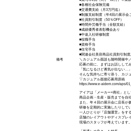
■各種社会保険完備
■交通費支給（月3万円迄）
■制服支給制度（年4回の展示会
■社員割引制度（50％OFF）
■時間外労働手当（全額支給）
■成績優秀者表彰機会あり
■中途入社研修制度
■役職手当
■資格手当
■住宅手当
■関連会社美容商品社員割引制度
備考
＼カジュアル面談も随時開催中
応募の前に、まずはお話しして
「気になるけど勇気が出ない…
そんな気持ちに寄り添う、カジュ
▽カジュアル面接応募用原稿
https://www.e-aidem.com/aps/0
アイアは「メーカー×商社」とし
商品企画・生産・販売までを自
また、年４回の展示会に店長が
研修を定期的に実施したりして
一人ひとりが『店舗運営』をす
店舗のレイアウトやディスプレイ
現場のスタッフが考えています