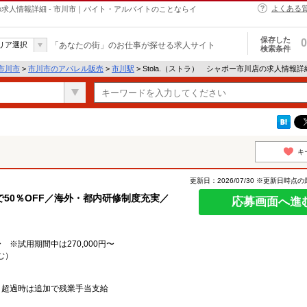
よくある
売の求人情報詳細 - 市川市｜バイト・アルバイトのことならイ
保存した
0
リア選択
「あなたの街」のお仕事が探せる求人サイト
検索条件
市川市
>
市川市のアパレル販売
>
市川駅
> Stola.（ストラ） シャポー市川店の求人情報詳
キ
更新日：2026/07/30 ※更新日時点
50％OFF／海外・都内研修制度充実／
応募画面へ進
 ※試用期間中は270,000円〜
む）
、超過時は追加で残業手当支給