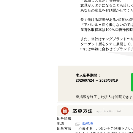
「風通しの良さ」も特長。
意見がカタチになることも珍し
あなたの意見をぜひ聞かせてくだ
長く働ける環境がある♪産育休取
『アパレル＝長く働けないので
産育休取得率は100％◎復帰後
また、当社はヤングブランド〜
ターゲット層をタテに展開して
中には年齢に合わせてブランド
求人応募期間 ：
2026/07/24 ～ 2026/08/19
※掲載を終了した求人は閲覧できま
応募情報
地図
勤務地
応募方法
「応募する」ボタンをご利用下さい