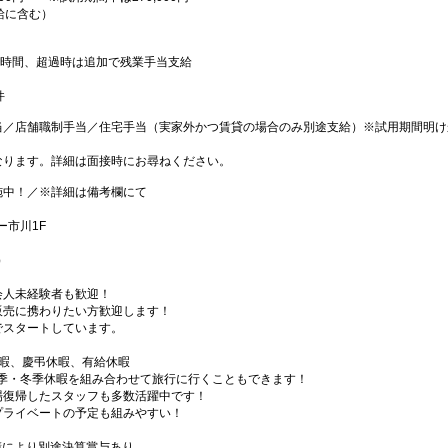
月給に含む）
0時間、超過時は追加で残業手当支給
件
当／店舗職制手当／住宅手当（実家外かつ賃貸の場合のみ別途支給）※試用期間明け
なります。詳細は面接時にお尋ねください。
施中！／※詳細は備考欄にて
ー市川1F
）
会人未経験者も歓迎！
販売に携わりたい方歓迎します！
でスタートしています。
休暇、慶弔休暇、有給休暇
夏季・冬季休暇を組み合わせて旅行に行くこともできます！
場復帰したスタッフも多数活躍中です！
プライベートの予定も組みやすい！
業績により別途決算賞与あり