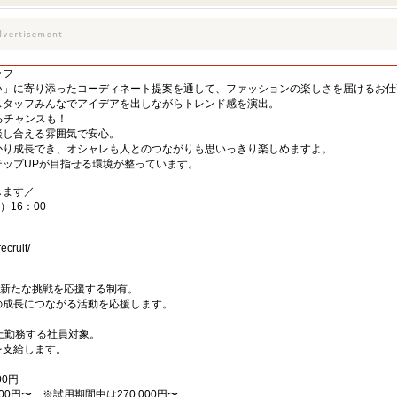
ッフ
い」に寄り添ったコーディネート提案を通して、ファッションの楽しさを届けるお仕
スタッフみんなでアイデアを出しながらトレンド感を演出。
るチャンスも！
談し合える雰囲気で安心。
かり成長でき、オシャレも人とのつながりも思いっきり楽しめますよ。
ップUPが目指せる環境が整っています。
します／
）16：00
ecruit/
の新たな挑戦を応援する制有。
の成長につながる活動を応援します。
上勤務する社員対象。
を支給します。
00円
00円〜 ※試用期間中は270,000円〜