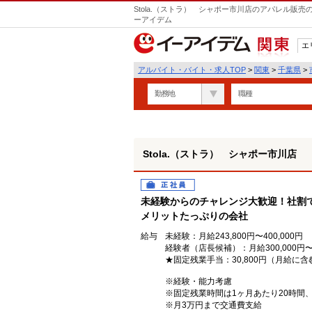
Stola.（ストラ） シャポー市川店のアパレル販
ーアイデム
エ
関東
アルバイト・バイト・求人TOP
>
関東
>
千葉県
>
勤務地
職種
Stola.（ストラ） シャポー市川店
正社員
未経験からのチャレンジ大歓迎！社割で
メリットたっぷりの会社
給与
未経験：月給243,800円〜400,000円
経験者（店長候補）：月給300,000円〜
★固定残業手当：30,800円（月給に含
※経験・能力考慮
※固定残業時間は1ヶ月あたり20時間
※月3万円まで交通費支給