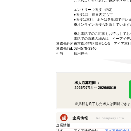
こちらより折り返しご連絡をさせて
エントリー⇒面接⇒内定！
●面接1回！即日内定も可
●面接は本社、または各地域で行い
※オンライン面接も対応しています
※お電話でのご応募もお待ちしてお
電話での応募の場合は「イーアイデ
連絡先住所
東京都渋谷区渋谷1-1-5 アイア本
連絡先TEL
03-4578-3340
担当
採用担当
求人応募期間 ：
2026/07/24 ～ 2026/08/19
※掲載を終了した求人は閲覧できま
企業情報
社名
アイア株式会社
アイア株式会社