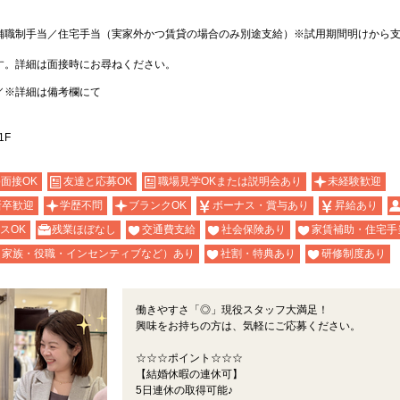
舗職制手当／住宅手当（実家外かつ賃貸の場合のみ別途支給）※試用期間明けから
す。詳細は面接時にお尋ねください。
／※詳細は備考欄にて
1F
b面接OK
友達と応募OK
職場見学OKまたは説明会あり
未経験歓迎
新卒歓迎
学歴不問
ブランクOK
ボーナス・賞与あり
昇給あり
スOK
残業ほぼなし
交通費支給
社会保険あり
家賃補助・住宅手
（家族・役職・インセンティブなど）あり
社割・特典あり
研修制度あり
働きやすさ「◎」現役スタッフ大満足！
興味をお持ちの方は、気軽にご応募ください。
☆☆☆ポイント☆☆☆
【結婚休暇の連休可】
5日連休の取得可能♪