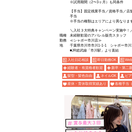
※試用期間（2〜3ヶ月）も同条件
【手当】固定残業手当／資格手当／店
手当
※手当の種類はエリアにより異なりま
＼入社３大特典キャンペーン実施中！
職種
未経験歓迎のアパレル販売スタッフ
勤務
≪シャポー市川店≫
地
千葉県市川市市川1-1-1 シャポー市川
■JR総武線「市川駅」より直結
入社日応相談
即日勤務OK
We
経験者・有資格者歓迎
新卒・第二
髪型・髪色自由
ネイルOK
ピア
産休・育休取得実績あり
各種手当