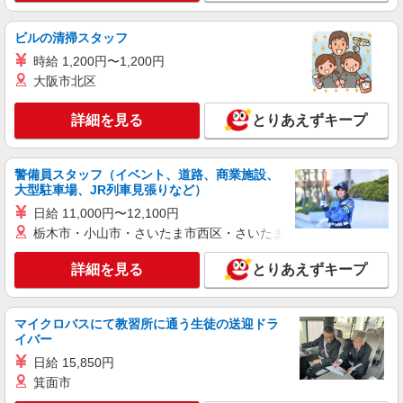
詳細を見る
ビルの清掃スタッフ
キープ
時給 1,200円〜1,200円
職業紹介
大阪市北区
ドラッグストア（栃木県宇都宮市）【アイデムエージェント薬剤師】
薬剤師（職業紹介）
詳細を見る
とりあえずキープ
月給300,000円〜600,000円
栃木県宇都宮市 【変更の範囲：会社の定める
警備員スタッフ（イベント、道路、商業施設、
場所】
大型駐車場、JR列車見張りなど）
日給 11,000円〜12,100円
詳細を見る
キープ
栃木市・小山市・さいたま市西区・さいたま市岩槻区・久喜市・
職業紹介
詳細を見る
とりあえずキープ
調剤薬局（栃木県宇都宮市）【アイデムエージェント薬剤師】
薬剤師（職業紹介）
400万円〜600万円
マイクロバスにて教習所に通う生徒の送迎ドラ
イバー
栃木県宇都宮市 【変更の範囲：会社の定める
場所】
日給 15,850円
箕面市
詳細を見る
キープ