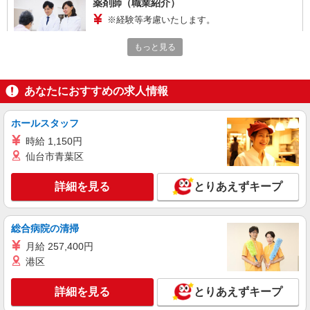
薬剤師（職業紹介）
※経験等考慮いたします。
栃木県宇都宮市 【変更の範囲：会社の定める
もっと見る
場所】
詳細を見る
キープ
あなたにおすすめの求人情報
職業紹介
ホールスタッフ
調剤薬局（栃木県宇都宮市）【アイデムエージェント薬剤師】
時給 1,150円
薬剤師（職業紹介）
仙台市青葉区
※経験等考慮いたします。
栃木県宇都宮市 【変更の範囲：会社の定める
詳細を見る
とりあえずキープ
場所】
詳細を見る
キープ
総合病院の清掃
月給 257,400円
パート
正社員
港区
株式会社アイデム キャリアエージェント【JOB075747】
薬剤師
詳細を見る
とりあえずキープ
■正社員 年収：450〜600万円 月給：25〜38万