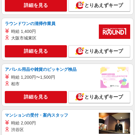
詳細を見る
とりあえずキープ
パート
正社員
職業紹介
調剤薬局（栃木県宇都宮市）【アイデムエージェント薬剤師】
ラウンドワンの清掃作業員
（JOB028754）
薬剤師
時給 1,400円
大阪市城東区
504〜700万円 ※経験考慮します 月収：42〜
58.3万円 ※年俸÷12ヶ月 時給：2500〜3000円
詳細を見る
とりあえずキープ
栃木県宇都宮市（調剤薬局）
詳細を見る
キープ
アパレル用品や雑貨のピッキング検品
時給 1,200円〜1,500円
職業紹介
柏市
調剤薬局（栃木県宇都宮市）【アイデムエージェント薬剤師】
薬剤師（職業紹介）
詳細を見る
とりあえずキープ
※経験等考慮いたします。
栃木県宇都宮市 【変更の範囲：会社の定める
場所】
マンションの受付・案内スタッフ
時給 2,000円
詳細を見る
キープ
渋谷区