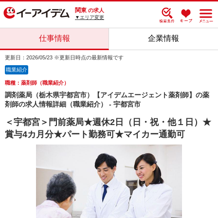
関東
の求人
▼エリア変更
仕事情報
企業情報
更新日：2026/05/23 ※更新日時点の最新情報です
職業紹介
職種：薬剤師（職業紹介）
調剤薬局（栃木県宇都宮市）【アイデムエージェント薬剤師】の薬
剤師の求人情報詳細（職業紹介） - 宇都宮市
＜宇都宮＞門前薬局★週休2日（日・祝・他１日）★
賞与4カ月分★パート勤務可★マイカー通勤可