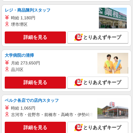
円以上 ※経験等考慮いたします。
栃木県宇都宮市 ■受動喫煙対策：敷地内全面禁
レジ・商品陳列スタッフ
煙
時給 1,180円
堺市堺区
詳細を見る
キープ
詳細を見る
とりあえずキープ
パート
正社員
職業紹介
調剤薬局（栃木県宇都宮市）【アイデムエージェント薬剤師】
薬剤師（職業紹介）
大学病院の清掃
■正社員： 月給：355,000円〜 ※前職待遇や実
月給 273,650円
績を考慮 ■パート 時給：2000円〜
品川区
栃木県宇都宮市（調剤薬局）
詳細を見る
とりあえずキープ
詳細を見る
キープ
職業紹介
ベルク各店での店内スタッフ
調剤薬局（栃木県宇都宮市）【アイデムエージェント薬剤師】
時給 1,065円
薬剤師（職業紹介）
古河市・佐野市・前橋市・高崎市・伊勢崎市・太田市・館林市・
※経験等考慮いたします。
栃木県宇都宮市 【変更の範囲：会社の定める
詳細を見る
とりあえずキープ
場所】