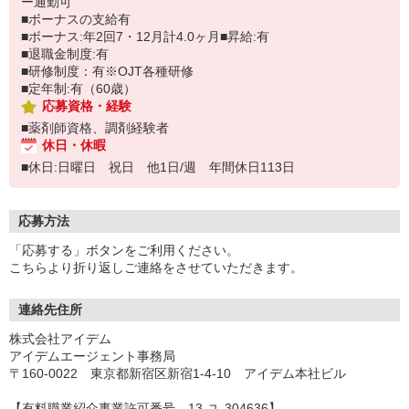
ー通勤可
■ボーナスの支給有
■ボーナス:年2回7・12月計4.0ヶ月■昇給:有
■退職金制度:有
■研修制度：有※OJT各種研修
■定年制:有（60歳）
応募資格・経験
■薬剤師資格、調剤経験者
休日・休暇
■休日:日曜日 祝日 他1日/週 年間休日113日
応募方法
「応募する」ボタンをご利用ください。
こちらより折り返しご連絡をさせていただきます。
連絡先住所
株式会社アイデム
アイデムエージェント事務局
〒160-0022 東京都新宿区新宿1-4-10 アイデム本社ビル
【有料職業紹介事業許可番号 13-ユ-304636】