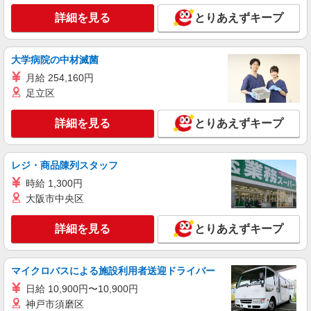
パート
正社員
職業紹介
詳細を見る
とりあえずキープ
調剤薬局（栃木県宇都宮市）【アイデムエージェント薬剤師】
（JOB059083）
薬剤師（職業紹介）
大学病院の中材滅菌
■正社員 ※経験考慮します 年収：422〜600万
月給 254,160円
円 月収：29.3〜42.3万円 ■パート 時給：2000〜
足立区
2470円 ※経験等考慮いたします。
栃木県宇都宮市（調剤薬局）
詳細を見る
とりあえずキープ
詳細を見る
キープ
パート
正社員
職業紹介
レジ・商品陳列スタッフ
調剤薬局（栃木県宇都宮市）【アイデムエージェント薬剤師】
時給 1,300円
（JOB043487）
大阪市中央区
薬剤師（職業紹介）
■正社員 年俸：400万円〜700万円 月給：
詳細を見る
とりあえずキープ
280,000円〜583,000円 ※年俸の12分割も可能で
す。 ※経験考慮します ■パート 時給：2,000円〜
栃木県宇都宮市（調剤薬局）
2,500円 ※経験考慮します
マイクロバスによる施設利用者送迎ドライバー
詳細を見る
キープ
日給 10,900円〜10,900円
神戸市須磨区