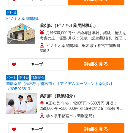
正社員
ピノキオ薬局関堀店
薬剤師（ピノキオ薬局関堀店）
月給300,000円〜 ※給与は年齢、経験、能力を
考慮の上、優遇 月収：31歳 認定薬剤師、管理
者 550万円 ※各種手当 薬剤師手当 60,000円/月
ピノキオ薬局関堀店 栃木県宇都宮市関堀町
認定薬剤師手当 5,000円/月 漢方薬・生薬認定薬
606-3
剤師 取得時6万円 更新2万5千円 小児薬物療法
認定薬剤師 取得時7万円 更新2万5千円 実務実
詳細を見る
キープ
習指導薬剤師手当 2,000円/月 調剤報酬請求士手
当 2,000円/月 携帯当番手当 10,000円/週 在宅
担当手当 10,000円/月 単身独身者住宅手当35,000
パート
正社員
職業紹介
円〜50,000円＊社内規定有
調剤薬局（栃木県宇都宮市）【アイデムエージェント薬剤師】
（JOB026813）
薬剤師（職業紹介）
■正社員 年俸：420万円〜680万円 月収：
250,000円〜350,000円 ※16分割42.5 ※経験考慮
します ■パート 時給：2,000円〜 ※経験考慮しま
栃木県宇都宮市（調剤薬局）
す
詳細を見る
キープ