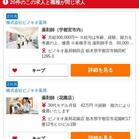
20
件のこの求人と職種が同じ求人
正社員
株式会社ピノキオ薬局
薬剤師（宇都宮市内）
月給300,000円〜 ※給与は年齢、経験、能力を
考慮の上、優遇 ※各種手当 薬剤師手当 60,000
円/月 認定薬剤師手当 5,000円/月 漢方薬・生薬
ピノキオ薬局鶴田店 栃木県宇都宮市鶴田町
認定薬剤師 取得時6万円 更新2万5千円 小児薬
1295-3
物療法認定薬剤師 取得時7万円 更新2万5千円
実務実習指導薬剤師手当 2,000円/月 調剤報酬請
詳細を見る
キープ
求士手当 2,000円/月 携帯当番手当 10,000円/週
在宅担当手当 10,000円/月 単身独身者住宅手当
35,000円〜50,000円＊社内規定有
正社員
株式会社ピノキオ薬局
薬剤師（花園店）
30代モデル月収 42万円 ※経験・能力により
優遇いたします
ピノキオ薬局花園店 栃木県宇都宮市花園町17
番12号ヒロビル1階
詳細を見る
キープ