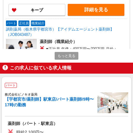
詳細を見る
キープ
パート
正社員
職業紹介
調剤薬局（栃木県宇都宮市）【アイデムエージェント薬剤師】
（JOB043487）
薬剤師（職業紹介）
■正社員 年俸：400万円〜700万円 月給：
280,000円〜583,000円 ※年俸の12分割も可能で
もっと見る
す。 ※経験考慮します ■パート 時給：2,000円〜
栃木県宇都宮市（調剤薬局）
2,500円 ※経験考慮します
この求人に似ている求人情報
詳細を見る
キープ
パート
パート
正社員
職業紹介
調剤薬局（栃木県宇都宮市）【アイデムエージェント薬剤師】
株式会社ピノキオ薬局
【宇都宮市/薬剤師】駅東店/パート薬剤師/9時〜
（JOB013521）
17時の勤務
薬剤師（職業紹介）
■正社員 年俸：500万円〜680万円 月給392,800
円〜485,000円 ※経験考慮します ■パート 時給：
薬剤師（パート・駅東店）
2,000円〜2,500円 ※経験考慮します
栃木県宇都宮市（調剤薬局）
時給2,100円〜