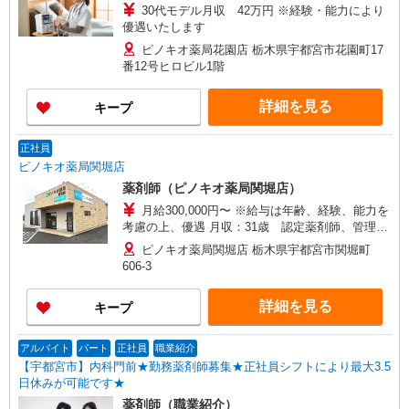
30代モデル月収 42万円 ※経験・能力により
優遇いたします
ピノキオ薬局花園店 栃木県宇都宮市花園町17
番12号ヒロビル1階
詳細を見る
キープ
正社員
ピノキオ薬局関堀店
薬剤師（ピノキオ薬局関堀店）
月給300,000円〜 ※給与は年齢、経験、能力を
考慮の上、優遇 月収：31歳 認定薬剤師、管理
者 550万円 ※各種手当 薬剤師手当 60,000円/月
ピノキオ薬局関堀店 栃木県宇都宮市関堀町
認定薬剤師手当 5,000円/月 漢方薬・生薬認定薬
606-3
剤師 取得時6万円 更新2万5千円 小児薬物療法
認定薬剤師 取得時7万円 更新2万5千円 実務実
詳細を見る
キープ
習指導薬剤師手当 2,000円/月 調剤報酬請求士手
当 2,000円/月 携帯当番手当 10,000円/週 在宅
担当手当 10,000円/月 単身独身者住宅手当35,000
アルバイト
パート
正社員
職業紹介
円〜50,000円＊社内規定有
【宇都宮市】内科門前★勤務薬剤師募集★正社員シフトにより最大3.5
日休みが可能です★
薬剤師（職業紹介）