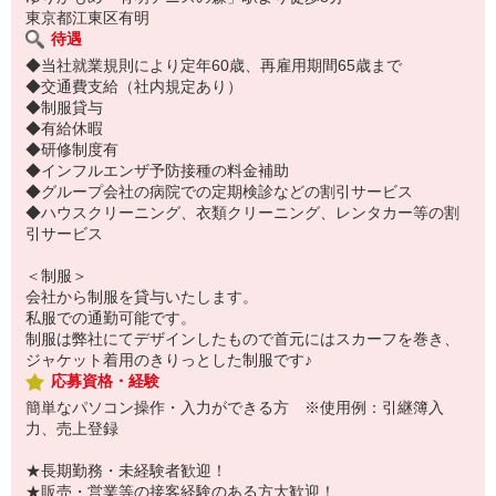
東京都江東区有明
待遇
◆当社就業規則により定年60歳、再雇用期間65歳まで
◆交通費支給（社内規定あり）
◆制服貸与
◆有給休暇
◆研修制度有
◆インフルエンザ予防接種の料金補助
◆グループ会社の病院での定期検診などの割引サービス
◆ハウスクリーニング、衣類クリーニング、レンタカー等の割
引サービス
＜制服＞
会社から制服を貸与いたします。
私服での通勤可能です。
制服は弊社にてデザインしたもので首元にはスカーフを巻き、
ジャケット着用のきりっとした制服です♪
応募資格・経験
簡単なパソコン操作・入力ができる方 ※使用例：引継簿入
力、売上登録
★長期勤務・未経験者歓迎！
★販売・営業等の接客経験のある方大歓迎！