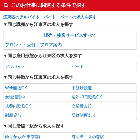
このお仕事に関連する条件で探す
アルバイト
パート
江東区のアルバイト・バイト・パートの求人を探す
株式会社アスク
同じ職種から江東区の求人を探す
ミニカフェショップ付きマンションコンシェル
ジュ
販売・接客サービスすべて
時給：1,250円〜1,400円 7:00〜8:00 1,400円
フロント・受付・フロア案内
（早朝時給） 8:00〜19:00 1,250円 ※試用期間：3
ヶ月（試用期間中の時給変動なし） ※交通費 ：
東京都江東区にあるマンション
同じ雇用形態から江東区の求人を探す
別途支給（1日往復3,000円を上限とし、実費支
給） ※支払方法：月1回（月末締め翌月25日支
アルバイト
パート
詳細を見る
キープ
払）
同じ特徴から江東区の求人を探す
Web面接OK
未経験歓迎
女性活躍中
週2～3日勤務OK
扶養内勤務OK
交通費支給
制服貸与
研修制度あり
同じ沿線・駅から求人を探す
ゆりかもめ(東京都)
有明テニスの森駅