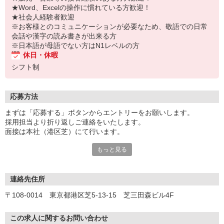
★Word、Excelの操作に慣れている方歓迎！
★社会人経験者歓迎
※お客様とのコミュニケーションが必要なため、敬語での日常
会話や漢字の読み書きが出来る方
※日本語が母語でない方はN1レベルの方
休日・休暇
シフト制
応募方法
まずは「応募する」ボタンからエントリーをお願いします。
採用担当より折り返しご連絡をいたします。
面接は本社（港区芝）にて行います。
もっと見る
ご来社頂く対面形式の面接だけでなく、WEB面接システムを用いた
オンライン形式での面接も実施しています。
ご希望に応じて選択していただくことができますので、お気軽にご
相談ください。
連絡先住所
〒108-0014 東京都港区芝5-13-15 芝三田森ビル4F
面接時には履歴書（写真貼付）をご持参ください。
＜採用プロセス＞
この求人に関するお問い合わせ