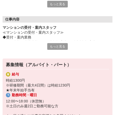
もっと見る
いう役割です。
頼れる人が常駐し、生活を支えることで、居住者様は安心して快
適に過ごすことができます。
「あなたがいてくれて良かった」と感謝される喜びを、この仕事
仕事内容
で実感しませんか？
マンションの受付・案内スタッフ
≪マンションの受付・案内スタッフ≫
■どんな方に対しても明るい笑顔と気持ち良い対応を心がけられ
◆受付・案内業務
る
・居住者様・来訪者様への館内施設案内や、近隣施設案内
■物件を快適な住まいとするため、チームワークを大切にしなが
もっと見る
・共用施設の利用受付、予約管理等
ら働ける
■挨拶・時間を守る等の基本的な行動ができる
◆取次ぎ業務
・クリーニング、宅配便、靴の修繕サービス等
このような方と一緒に働きたいと思っています。
募集情報（アルバイト・パート）
また、売上管理などもあるため、接客だけでなくPCを使った事
＜1日の流れ＞※勤務物件により若干異なります
務の能力も生かせます。
給与
ご出勤
お客様・同僚・関係会社・業者の方に対して、常に感謝の心と謙
時給1300円
↓
虚さを忘れない――
※研修期間（最大4日間）は時給1230円
制服に着替えて、身支度を整えます
この姿勢を大切にできる方であれば、マンションコンシェルジュ
★年末年始手当有
↓
の仕事が初めてでも大丈夫◎
勤務時間・曜日
コンシェルジュ業務スタート
万全な教育体制を整えているので安心してご応募ください。
↓
12:00〜18:00（休憩無）
レジの釣銭や、前日の売上のチェック、お荷物の預かり、当日の共
※土日のみ週2日ご勤務可能な方
用施設の予約、