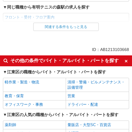
同じ職種から有明テニスの森駅の求人を探す
フロント・受付・フロア案内
関連する条件をもっと見る
同じ雇用形態から有明テニスの森駅の求人を探す
アルバイト
パート
同じ特徴から有明テニスの森駅の求人を探す
ID：AB1213103668
Web面接OK
未経験歓迎
その他の条件でバイト・アルバイト・パートを探す
女性活躍中
週2～3日勤務OK
江東区の職種からバイト・アルバイト・パートを探す
扶養内勤務OK
交通費支給
軽作業・製造・物流
清掃・警備・ビルメンテナンス・
制服貸与
研修制度あり
設備管理
同じ職種から求人を探す
教育・保育
営業
販売・接客サービス
オフィスワーク・事務
ドライバー・配達
フロント・受付・フロア案内
江東区の人気の職種からバイト・アルバイト・パートを探す
同じ特徴から求人を探す
薬剤師
量販店・大型SC・百貨店