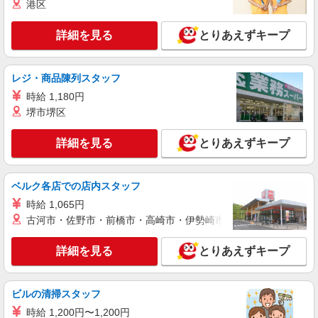
港区
マンションの受付・案内スタッフ
時給1400円 ※研修期間（最大4日間）は時給
詳細を見る
とりあえずキープ
1230円
東京都江東区東雲
レジ・商品陳列スタッフ
詳細を見る
キープ
時給 1,180円
堺市堺区
アルバイト
パート
株式会社クオリティライフ・コンシェルジュ 1026
詳細を見る
とりあえずキープ
マンションの受付・案内スタッフ
時給1400円 ※研修期間（最大4日間）は時給
1230円
ベルク各店での店内スタッフ
東京都江東区東雲
時給 1,065円
古河市・佐野市・前橋市・高崎市・伊勢崎市・太田市・館林市・
詳細を見る
キープ
詳細を見る
とりあえずキープ
アルバイト
パート
株式会社クオリティライフ・コンシェルジュ 0203
マンションの受付・案内スタッフ・カフェスタ
ビルの清掃スタッフ
ッフ
時給 1,200円〜1,200円