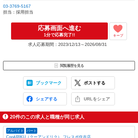
ご応募
03-3769-5167
↓
担当：採用担当
採用チームから連絡、面接調整（書類選考なし。条件合致した希望
者とは全員面接）
↓
応募画面へ進む
採用チームと面接
1分で応募完了!!
キープ
↓
採否の判定
求人応募期間：2023/12/13～2026/08/31
↓
合格した方は現地面接（物件を見ていただき、応募者様自身に働け
るかどうかの判断をしていただくことと二次選考を含めた現地面接
となります）
閲覧履歴を見る
↓
内定
ブックマーク
ポストする
↓
入社
※応募から採用までは約2週間ほどになります。
シェアする
URLをシェア
20
件のこの求人と職種が同じ求人
アルバイト
パート
Coo&RIKU（クーアンドリク） フレスポ住吉店