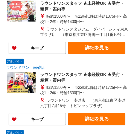
ラウンドワンスタッフ ★未経験OK ★受付・
精算・案内等
時給1500円〜 ※22時以降は時給1875円〜 高
校1・2年：時給1400円〜
ラウンドワンスタジアム ダイバーシティ東京
プラザ店 （東京都江東区青海一丁目1番10号
ダイバーシティ東京プラザ6階） ■東京臨海高速鉄
道りんかい線「東京テレポート」駅から徒歩約3分
詳細を見る
キープ
■東京臨海新交通臨海線（ゆりかもめ）「台場」駅
から徒歩約5分
アルバイト
ラウンドワン 南砂店
ラウンドワンスタッフ ★未経験OK ★受付・
精算・案内等
時給1380円〜 ※22時以降は時給1725円〜 高
校1・2年：時給1300円〜
ラウンドワン 南砂店 （東京都江東区南砂
六丁目7番15号 トピレックプラザ）
詳細を見る
キープ
アルバイト