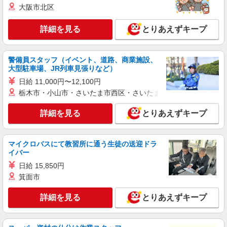
時給1400円 ※研修期間（最大4日間）は時給
大阪市北区
1230円 ★年末年始手当有
東京都江東区塩浜
詳細を見る
とりあえずキープ
詳細を見る
キープ
警備員スタッフ（イベント、道路、商業施設、
大型駐車場、JR列車見張りなど）
正社員
日給 11,000円〜12,100円
ReCORE鍼灸接骨院
栃木市・小山市・さいたま市西区・さいたま市岩槻区・久喜市・
受付事務スタッフ
［正社員］ 月給 ：22万円〜＋各種手当(家族手
詳細を見る
とりあえずキープ
当・住宅手当・通勤交通費/上限25,000円) ※固定
残業代を含む 固定残業代：2万9200円／20時間 ※
アトレ亀戸 東京都江東区亀戸5-1-1
固定残業代は残業がない場合も支給し、超過分は
別途支給する
マイクロバスにて教習所に通う生徒の送迎ドラ
詳細を見る
キープ
イバー
日給 15,850円
職業紹介
箕面市
株式会社クオリティライフ・コンシェルジュ Q0332-1
マンション警備兼コンシェルジュスタッフ（フ
詳細を見る
とりあえずキープ
ルタイム勤務）
時給1300円 ※深夜時給1625円 ※1勤務15,925
円 ※研修期間（5日間）も同条件