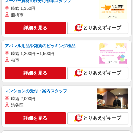
スーパー資材の仕分け作業スタッフ
東京都江東区有明
時給 1,350円
船橋市
詳細を見る
キープ
詳細を見る
とりあえずキープ
職業紹介
株式会社クオリティライフ・コンシェルジュ Q1015
アパレル用品や雑貨のピッキング検品
マンション警備兼コンシェルジュスタッフ
時給 1,200円〜1,500円
時給1300円 ※深夜時給1625円 ※1勤務14,625
円 ※研修期間（5日間）も同条件
柏市
東京都江東区豊洲
詳細を見る
とりあえずキープ
詳細を見る
キープ
マンションの受付・案内スタッフ
職業紹介
時給 2,000円
株式会社クオリティライフ・コンシェルジュ Q0332-2
渋谷区
マンション警備兼コンシェルジュスタッフ（夜
勤）
詳細を見る
とりあえずキープ
時給1300円 ※深夜時給1625円 ※1勤務15,925
円 ※研修期間（5日間）も同条件
東京都江東区有明