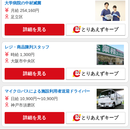
大学病院の中材滅菌
月給 254,160円
詳細を見る
キープ
足立区
アルバイト
パート
詳細を見る
とりあえずキープ
株式会社クオリティライフ・コンシェルジュ 0332
マンションの受付・案内スタッフ
時給1300円 ※研修期間（最大4日間）は時給
レジ・商品陳列スタッフ
1230円 ★年末年始手当有
時給 1,300円
東京都江東区有明
大阪市中央区
詳細を見る
キープ
詳細を見る
とりあえずキープ
契約社員
職業紹介
株式会社マイスター60/30349
マイクロバスによる施設利用者送迎ドライバー
大手マンション管理員
日給 10,900円〜10,900円
月給制19.8万円〜25.7万円（経験・能力によ
神戸市須磨区
る）
東京都江東区
詳細を見る
とりあえずキープ
詳細を見る
キープ