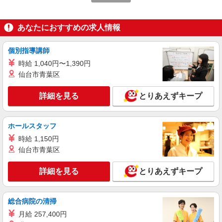
受付スタッフ
［アルバイト］ 《ただいま特別時給で募集
あなたにおすすめの求人情報
中！》 2025年12月まで：時給1,500円 ※入社の
タイミングは要相談 2026年1月以降：時給1,250
アーバンドック ららぽーと豊洲 東京都江東区
円〜（昇給随時）
個別指導講師
豊洲2-4-9 アーバンドック ららぽーと豊洲
時給 1,040円〜1,390円
仙台市青葉区
詳細を見る
キープ
詳細を見る
とりあえずキープ
アルバイト
パート
三井不動産商業マネジメント株式会社
事務アシスタント、庶務スタッフ
ホールスタッフ
［アルバイト・パート］時給1,250円 ※試用期
時給 1,150円
間（3ヶ月間）時給1,250円
仙台市青葉区
東京都江東区豊洲2-4-9 アーバンドック らら
ぽーと豊洲
詳細を見る
とりあえずキープ
詳細を見る
キープ
総合病院の清掃
アルバイト
パート
月給 257,400円
株式会社クオリティライフ・コンシェルジュ 2171