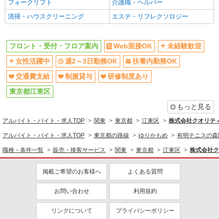
未経験歓迎
フォークリフト
週2～3日勤務OK
介護職・ヘルパー
扶養内勤務OK
清掃・ハウスクリーニング
交通費支給
エステ・リフレクソロジー
フロント・受付・フロア案内
Web面接OK
未経験歓迎
女性活躍中
週2～3日勤務OK
扶養内勤務OK
交通費支給
制服貸与
研修制度あり
東京都江東区
もっと見る
アルバイト・バイト・求人TOP
関東
東京都
江東区
株式会社クオリティ
アルバイト・バイト・求人TOP
東京都の路線
ゆりかもめ
有明テニスの森
職種・条件一覧
販売・接客サービス
関東
東京都
江東区
株式会社ク
掲載ご希望のお客様へ
よくある質問
お問い合わせ
利用規約
リンクについて
プライバシーポリシー