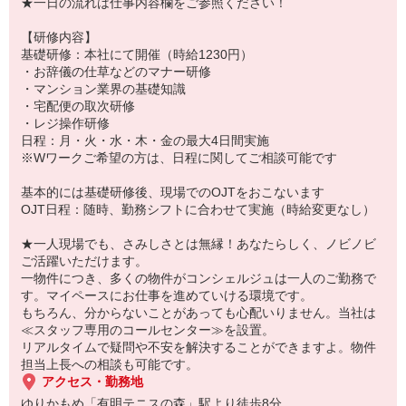
引継簿の内容を確認します
★一日の流れは仕事内容欄をご参照ください！
↓
お客様からのご依頼や、引継ぎされている業務の対応をします
【研修内容】
★★宅急便のご依頼や、近隣案内、共用施設のご予約など、お客様
基礎研修：本社にて開催（時給1230円）
からのご要望に
・お辞儀の仕草などのマナー研修
一つ一つ丁寧にご対応いただけます★★
・マンション業界の基礎知識
↓
・宅配便の取次研修
さぁレジ締めをしましょう！当日の売上を報告書に入力したり、売
・レジ操作研修
上金の確認をします
日程：月・火・水・木・金の最大4日間実施
↓
※Wワークご希望の方は、日程に関してご相談可能です
ご依頼いただいている宅配便やランドリーを業者さんへお渡ししま
す
基本的には基礎研修後、現場でのOJTをおこないます
★★点数確認がとっても大事です！★★
OJT日程：随時、勤務シフトに合わせて実施（時給変更なし）
↓
次のスタッフへ向けて、引継簿の内容をしっかり記入しましょう！
★一人現場でも、さみしさとは無縁！あなたらしく、ノビノビ
↓
ご活躍いただけます。
フロントクローズ
一物件につき、多くの物件がコンシェルジュは一人のご勤務で
↓
す。マイペースにお仕事を進めていける環境です。
お着替えしてお仕事終了！お疲れ様でした！
もちろん、分からないことがあっても心配いりません。当社は
≪スタッフ専用のコールセンター≫を設置。
リアルタイムで疑問や不安を解決することができますよ。物件
担当上長への相談も可能です。
アクセス・勤務地
ゆりかもめ「有明テニスの森」駅より徒歩8分