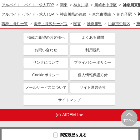
アルバイト・バイト・求人TOP
関東
神奈川県
川崎市中原区
神奈川東
アルバイト・バイト・求人TOP
神奈川県の路線
東急東横線
新丸子駅
職種・条件一覧
販売・接客サービス
関東
神奈川県
川崎市中原区
神
掲載ご希望のお客様へ
よくある質問
お問い合わせ
利用規約
リンクについて
プライバシーポリシー
Cookieポリシー
個人情報保護方針
メールサービスについて
サイト運営会社
サイトマップ
(c) AIDEM Inc.
TOPへ
閲覧履歴を見る