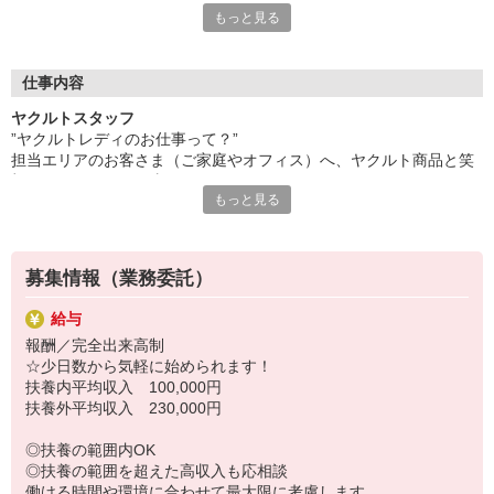
もっと見る
し合ってシフト調整しやすい環境です。
無理なく自分のペースで働けます。
●たくさんの「働くママ」があなたの仲間です！
20代〜40代の子育て世代の主婦（夫）さんが多数活躍中！
仕事内容
仕事の悩みはもちろん、育児の相談もできる、温かく協力的な職
ヤクルトスタッフ
場なので、ブランクがあってもすぐに馴染めますよ。
”ヤクルトレディのお仕事って？”
●未経験でも心配いりません！安心の研修＆同行サポート
担当エリアのお客さま（ご家庭やオフィス）へ、ヤクルト商品と笑
商品知識からお届けのコツまで、先輩スタッフが基本から丁寧に
顔をお届けするお仕事です。
教えます。
もっと見る
健康習慣をサポートし、地域の方々とのふれあいを大切にしていま
慣れるまでは同行もあるので、初めての方も安心してチャレンジ
す。
できます。
【具体的なお仕事の流れ（一例）】
●家計にプラスα！収入補償制度あり
9:00頃 〜お仕事スタート！
お仕事に慣れるまでの期間をサポートする収入補償制度がありま
募集情報（業務委託）
〜 センターで準備：お届けする商品を準備したり、仲間と
す（規定あり）。
情報交換したり。和気あいあいとした雰囲気です。
扶養内での勤務ももちろん可能ですので、ご希望の働き方をご相
給与
〜 お届けに出発：自転車やバイク（原付）などで、いつも
談ください。
報酬／完全出来高制
のルートでお客さまのもとへ。
☆少日数から気軽に始められます！
〜 お昼休憩：お届けの合間やセンターに戻って、自分のペ
扶養内平均収入 100,000円
ースでランチタイム。
扶養外平均収入 230,000円
〜 事務作業・翌日の準備：センターに戻り、売上のまとめ
や翌日の商品準備などを行います。
◎扶養の範囲内OK
14:30頃 〜 お仕事終了：夕飯の準備にも間に合う時間に退勤♪
◎扶養の範囲を超えた高収入も応相談
【このお仕事のポイント】
働ける時間や環境に合わせて最大限に考慮します。