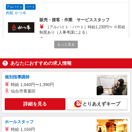
アルバイト
パート
肉処 かつヰ
販売・接客・作業 サービススタッフ
［アルバイト・パート］時給1,230円〜 ※昇給
制度あり（人事考課による）
神奈川県川崎市中原区新丸子東3-1302 ららテ
もっと見る
ラス武蔵小杉
詳細を見る
キープ
あなたにおすすめの求人情報
アルバイト
パート
個別指導講師
九州屋
荷下ろし・販売・接客・品出し・商品加工スタ
時給 1,040円〜1,390円
ッフ
仙台市青葉区
［アルバイト・パート］時給1,225円〜 ※交費
費規定支給、試用期間3ヶ月あり（同条件） ※17
詳細を見る
とりあえずキープ
時以降時給プラス100円 ※土日祝時給プラス100円
神奈川県川崎市中原区新丸子東3-1302 ららテ
ラス武蔵小杉
ホールスタッフ
詳細を見る
キープ
時給 1,150円