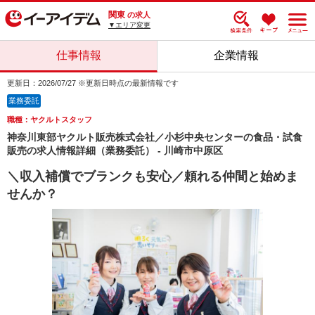
関東
の求人
▼エリア変更
仕事情報
企業情報
更新日：2026/07/27 ※更新日時点の最新情報です
業務委託
職種：ヤクルトスタッフ
神奈川東部ヤクルト販売株式会社／小杉中央センターの食品・試食
販売の求人情報詳細（業務委託） - 川崎市中原区
＼収入補償でブランクも安心／頼れる仲間と始めま
せんか？