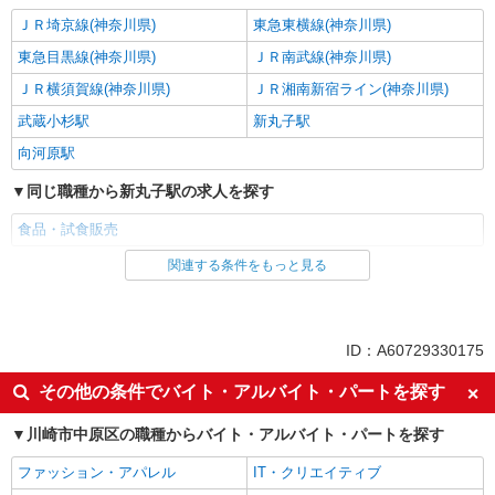
ＪＲ埼京線(神奈川県)
東急東横線(神奈川県)
東急目黒線(神奈川県)
ＪＲ南武線(神奈川県)
ＪＲ横須賀線(神奈川県)
ＪＲ湘南新宿ライン(神奈川県)
武蔵小杉駅
新丸子駅
向河原駅
同じ職種から新丸子駅の求人を探す
食品・試食販売
関連する条件をもっと見る
同じ雇用形態から新丸子駅の求人を探す
業務委託
同じ特徴から新丸子駅の求人を探す
ID：A60729330175
未経験歓迎
ミドル（40代～）活躍中
その他の条件でバイト・アルバイト・パートを探す
エルダー（50代～）活躍中
シニア（60代～）活躍中
川崎市中原区の職種からバイト・アルバイト・パートを探す
土日祝休み
上場企業・上場企業のグループ会
社
ファッション・アパレル
IT・クリエイティブ