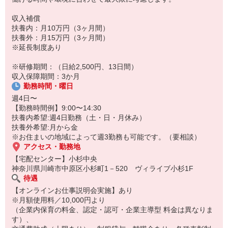
・お客さまとのコミュニケーション:
ただ商品をお届けするだけでなく、お客さまとの会話も楽しみの一
収入補償
つ。
扶養内：月10万円（3ヶ月間）
「いつもありがとう」「あなたが来るのを楽しみにしているの」そ
扶養外：月15万円（3ヶ月間）
んな言葉が直接聞ける、やりがいのあるお仕事です。
※延長制度あり
※研修期間：（日給2,500円、13日間）
収入保障期間：3か月
勤務時間・曜日
週4日〜
【勤務時間例】9:00〜14:30
扶養内希望:週4日勤務（土・日・月休み）
扶養外希望:月から金
※お住まいの地域によって週3勤務も可能です。（要相談）
アクセス・勤務地
【宅配センター】小杉中央
神奈川県川崎市中原区小杉町1－520 ヴィライブ小杉1F
待遇
【オンラインお仕事説明会実施】あり
※月額使用料／10,000円より
（企業内保育の料金、認定・認可・企業主導型 料金は異なりま
す）、