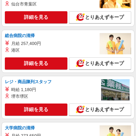
仙台市青葉区
パート
いなげや 川崎下小田中店
詳細を見る
とりあえずキープ
食品スーパースタッフ（惣菜）
時給：1288円（惣菜） ※曜日・時間帯によっ
総合病院の清掃
て加算 ▼詳細は以下の通り 日・祝日／時給125円
増 ★学生以外の長期希望の方はパート対象です。
月給 257,400円
神奈川県川崎市中原区下小田中2-35
★職種を限定しての募集のため、勤務時間・曜日
港区
の項目をご確認ください。
詳細を見る
キープ
詳細を見る
とりあえずキープ
レジ・商品陳列スタッフ
時給 1,180円
堺市堺区
詳細を見る
とりあえずキープ
大学病院の清掃
月給 273,650円