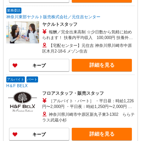
2,500円、13日間） 収入保障期間：3か月
業務委託
神奈川東部ヤクルト販売株式会社／元住吉センター
ヤクルトスタッフ
報酬／完全出来高制 ☆少日数から気軽に始め
られます！ 扶養内平均収入 100,000円 扶養外平
均収入 230,000円 ◎扶養の範囲内OK ◎扶養の範
【宅配センター】元住吉 神奈川県川崎市中原
囲を超えた高収入も応相談 働ける時間や環境に合
区木月2-18-6 メゾン住吉
わせて最大限に考慮します。 収入補償 扶養内：月
10万円（3ヶ月間） 扶養外：月15万円（3ヶ月間）
詳細を見る
キープ
※延長制度あり ※研修期間：（日給2,500円、13
日間） 収入保障期間：3か月
アルバイト
パート
H＆F BELX
フロアスタッフ・販売スタッフ
［アルバイト・パート］ ・平日昼：時給1,226
円〜2,000円 ・平日夜：時給1,250円〜2,000円 ・
土日祝昼夜：時給1,250円〜2,000円 ※試用・研修
神奈川県川崎市中原区新丸子東3-1302 ららテ
期間：3ヶ月（時給1,226円） 【月収例】 Aさん：
ラス武蔵小杉
週4日／1日6h勤務 → 1,250円 × 6h × 16日 =
120,000円
詳細を見る
キープ