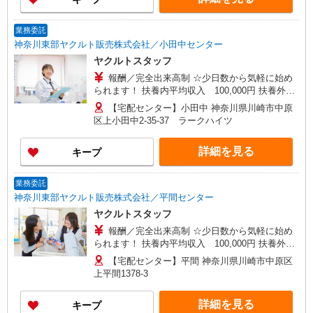
業務委託
神奈川東部ヤクルト販売株式会社／小田中センター
ヤクルトスタッフ
報酬／完全出来高制 ☆少日数から気軽に始め
られます！ 扶養内平均収入 100,000円 扶養外平
均収入 230,000円 ◎扶養の範囲内OK ◎扶養の範
【宅配センター】小田中 神奈川県川崎市中原
囲を超えた高収入も応相談 働ける時間や環境に合
区上小田中2-35-37 ラークハイツ
わせて最大限に考慮します。 収入補償 扶養内：月
10万円（3ヶ月間） 扶養外：月15万円（3ヶ月間）
詳細を見る
キープ
※延長制度あり ※研修期間：（日給2,500円、13
日間） 収入保障期間：3か月
業務委託
神奈川東部ヤクルト販売株式会社／平間センター
ヤクルトスタッフ
報酬／完全出来高制 ☆少日数から気軽に始め
られます！ 扶養内平均収入 100,000円 扶養外平
均収入 230,000円 ◎扶養の範囲内OK ◎扶養の範
【宅配センター】平間 神奈川県川崎市中原区
囲を超えた高収入も応相談 働ける時間や環境に合
上平間1378-3
わせて最大限に考慮します。 勤務日数ごとの収入
補償 週1日： 25000円 週2日： 50000円 週3日：
詳細を見る
キープ
75000円 週4日：100000円 ※研修期間：（日給