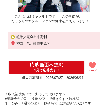
「こんにちは！ヤクルトです！」この笑顔が、
たくさんのヤクルトファンの健康を支えています！
報酬／完全出来高制
☆少日数から気軽に始められます！
神奈川県川崎市中原区
扶養内平均収入 100,000円
扶養外平均収入 230,000円
◎扶養の範囲内OK
応募画面へ進む
◎扶養の範囲を超えた高収入も応相談
働ける時間や環境に合わせて最大限に考慮します。
1分で応募完了!!
キープ
求人応募期間：2026/07/27～2026/08/31
収入補償
扶養内：月10万円（3ヶ月間）
扶養外：月15万円（3ヶ月間）
※延長制度あり
☆収入補償ありで、安心して働けます☆
●家庭優先でOK！柔軟シフトで働きやすさ抜群◎
※研修期間：（日給2,500円、13日間）
平日のみ、1週間の働く日数や時間はご相談いただけます！
収入保障期間：3か月
お子様の学校行事や急な体調不良などにも、スタッフ同士で協力