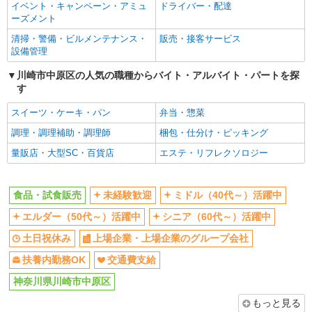
扶養内勤務OK
交通費支給
イベント・キャンペーン・アミュ
ドライバー・配達
ーズメント
同じ職種から求人を探す
清掃・警備・ビルメンテナンス・
販売・接客サービス
販売・接客サービス
設備管理
食品・試食販売
川崎市中原区の人気の職種からバイト・アルバイト・パートを探
す
同じ特徴から求人を探す
スイーツ・ケーキ・パン
弁当・惣菜
未経験歓迎
ミドル（40代～）活躍中
調理・調理補助・調理師
梱包・仕分け・ピッキング
土日祝休み
上場企業・上場企業のグループ会
社
量販店・大型SC・百貨店
エステ・リフレクソロジー
扶養内勤務OK
交通費支給
食品・試食販売
未経験歓迎
ミドル（40代～）活躍中
エルダー（50代～）活躍中
シニア（60代～）活躍中
土日祝休み
上場企業・上場企業のグループ会社
扶養内勤務OK
交通費支給
神奈川県川崎市中原区
もっと見る