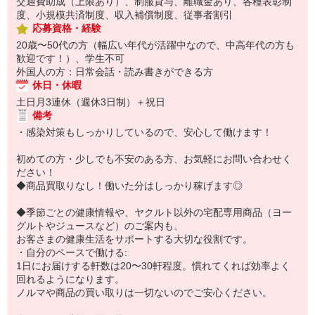
交通費助成（上限あり）、制服貸与、離職金あり、各種表彰制
度、小規模共済制度、収入補償制度、従事者割引
応募資格・経験
20歳〜50代の方（幅広い年代が活躍中なので、中高年代の方も
歓迎です！）、学生不可
外国人の方：日常会話・読み書きができる方
休日・休暇
土日月3連休（週休3日制）＋祝日
備考
・感染対策もしっかりしているので、安心して働けます！
初めての方・少しでも不安のある方、お気軽にお問い合わせく
ださい！
◆商品買取りなし！働いた分はしっかり稼げます◎
◆季節ごとの健康情報や、ヤクルト以外の宅配専用商品（ヨー
グルトやジュースなど）のご案内も、
お客さまの健康生活をサポートする大切な役割です。
・自分のペースで働ける:
1日にお届けする軒数は20〜30軒程度。慣れてくれば効率よく
回れるようになります。
ノルマや商品の買い取りは一切ないのでご安心ください。