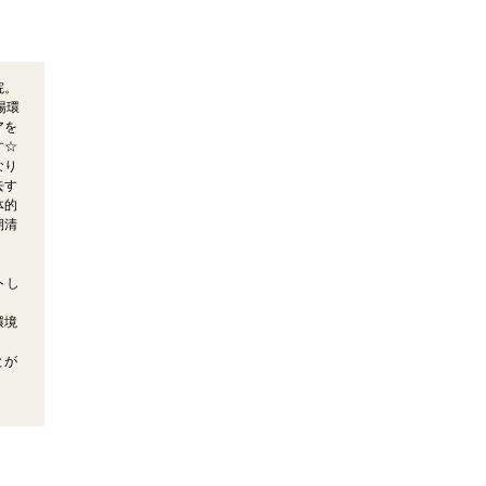
院。
場環
アを
す☆
なり
去す
体的
期清
トし
環境
とが