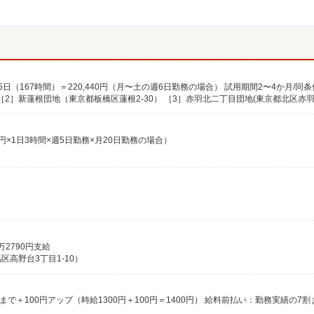
月25日（167時間）＝220,440円（月〜土の週6日勤務の場合） 試用期間2〜4か月/同条
500円×1日3時間×週5日勤務×月20日勤務の場合）
万2790円支給
高野台3丁目1-10）