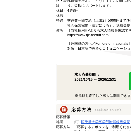
格・経
配属先を決定。「どうしてもこの日は休
験
う、柔軟にサポートします。
休日・
4週8休
休暇
待遇
交通費一部支給（上限2万5000円まで/
社会保険完備（法定による）、退職金制
備考
【当社採用HPよりも求人情報を確認で
https://www.rjc-recruit.com/
【外国籍の方へ／For foreign nationals
対象：日本語で円滑なコミュニケーショ
求人応募期間 ：
2021/10/15 ～ 2026/12/31
※掲載を終了した求人は閲覧できま
応募情報
地図
順天堂大学医学部附属練馬病院
応募方法
「応募する」ボタンをご利用くださ