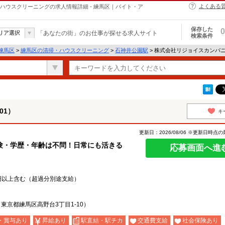
よくある
・ハウスクリーニングの求人情報詳細 - 練馬区｜バイト・ア
保存した
0
リア選択
「あなたの街」のお仕事が探せる求人サイト
検索条件
練馬区
>
練馬区の清掃・ハウスクリーニング
>
石神井公園駅
> 株式会社リジョイスカンパニ
01）
キ
更新日：2026/08/06 ※更新日時点
験・学歴・年齢は不問！日常にも活きる
応募画面へ進
0円以上含む（超過分別途支給）
京都練馬区高野台3丁目1-10）
・賞与あり
昇給あり
駅直結・駅チカ
交通費支給
社会保険あり