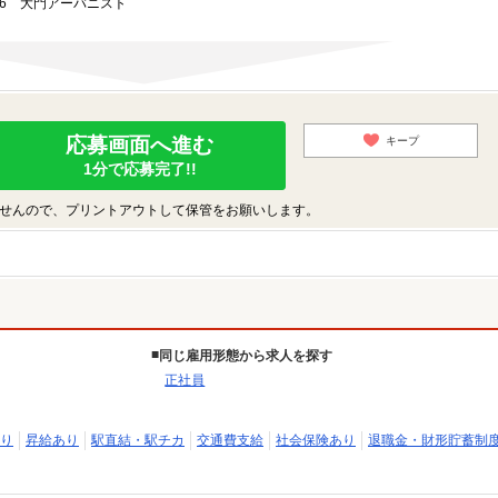
3-6 大門アーバニスト
応募画面へ進む
キープ
1分で応募完了!!
せんので、プリントアウトして保管をお願いします。
同じ雇用形態から求人を探す
正社員
り
昇給あり
駅直結・駅チカ
交通費支給
社会保険あり
退職金・財形貯蓄制