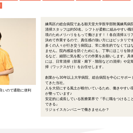
与
練馬区の総合病院である順天堂大学医学部附属練馬病
清掃スタッフは約50名。シフトが柔軟に組みやすい職
境のためメリハリをもって働けます！！各自清掃エリ
決めて作業するので、責任感の強い方にはピッタリで
多くの人々が行き交う病院は、常に衛生的でなくては
ません。院内感染を防ぐためにも、丁寧にほこりを除
るなど、細部に気を配っての作業をお願いします。具
には、日常清掃（部屋・廊下・階段などの清掃）や定
掃（ワックスがけ）をお任せします。
創業から30年以上大学病院、総合病院を中心にサポー
てきた当社。
人を大切にする風土が根付いているため、働きやすい
良いので通勤に便利
が整っています♪
安定的に成長している医療業界で『手に職をつけるこ
できる』
リジョイスカンパニーで働きませんか？