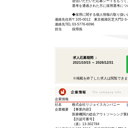
送信いただいた応募シートをもって
選考を通過された方に採用選考につ
◆採用に関する個人情報の取り扱い
連絡先住所
〒105-0012 東京都港区芝大門2
連絡先TEL
03-5776-6096
担当
採用係
求人応募期間 ：
2021/10/15 ～ 2026/12/31
※掲載を終了した求人は閲覧できま
企業情報
社名
株式会社リジョイスカンパニー
企業概要
【事業内容】
医療機関の総合アウトソーシング業
【許認可番号】
（派）13-302784