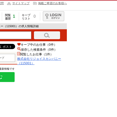
質問
サイトマップ
掲載ご希望のお客様へ
閲覧
キープ
1
0
履歴
リスト
ログイン
ー（115001）の求人情報詳細
キープ中のお仕事（0件）
保存した検索条件（
0
件）
閲覧したお仕事（1件）
ープ
株式会社リジョイスカンパニー
（115001）
の最新情報です
む