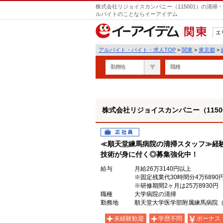
株式会社リジョイスカンパニー（115001）の清掃
ルバイトのことならイーアイデム
エ
関東
アルバイト・バイト・求人TOP
>
関東
>
東京都
>
勤務地
職種
株式会社リジョイスカンパニー（1150
正社員
≪順天堂練馬病院の清掃スタッフ≫経
技術が身に付く◎募集強化中！
給与
月給26万3140円以上
※固定残業代30時間分4万689
※研修期間2ヶ月は25万8930円
職種
大学病院の清掃
勤務地
順天堂大学医学部附属練馬病院（東
未経験歓迎
学歴不問
ボーナス