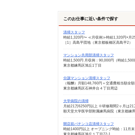
このお仕事に近い条件で探す
清掃スタッフ
時給1,320円〜 ≪月収例≫時給1,320円×
マンション共用部清掃スタッフ
時給1,500円 月収例：90,000円（時給1,
東京都練馬区旭丘1丁目
分譲マンション清掃スタッフ
（報酬）月額148,760円＋交通費相当額全額
東京都練馬区石神井台４丁目周辺
大学病院の清掃
月給21万6250円以上 ※研修期間2ヶ月は21
順天堂大学医学部附属練馬病院（東京都練馬区
開店前パチンコ店清掃スタッフ
東京都練馬区旭丘１丁目72-1