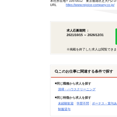
本社所在地
〒105-0012 東京都港区芝大門2-
URL
https://www.rejoice-company.co.jp/
求人応募期間 ：
2021/10/15 ～ 2026/12/31
※掲載を終了した求人は閲覧できま
このお仕事に関連する条件で探す
同じ職種から求人を探す
清掃・ハウスクリーニング
同じ特徴から求人を探す
未経験歓迎
学歴不問
ボーナス・賞与あ
制服貸与