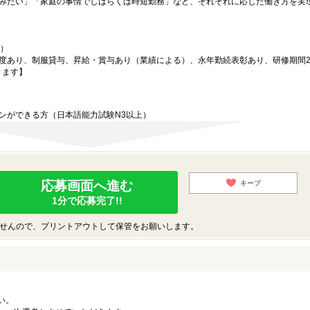
みたい」「家庭の事情でしばらくは時短勤務」など、それぞれに応じた働き方を実
月）
度あり、制服貸与、昇給・賞与あり（業績による）、永年勤続表彰あり、研修期間
きます】
】
ンができる方（日本語能力試験N3以上）
応募画面へ進む
キープ
1分で応募完了!!
せんので、プリントアウトして保管をお願いします。
い。