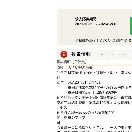
求人応募期間 ：
2021/10/15 ～ 2026/12/31
※掲載を終了した求人は閲覧できま
募集情報（正社員）
職種
大学病院の清掃
仕事内
日常清掃（病室・診察室・廊下・階段な
容
給与
月給26万3140円以上
※固定残業代30時間分4万6890円以上
※研修期間2ヶ月は25万8930円
勤務地
順天堂大学医学部附属練馬病院（東京都練
交通ア
西武池袋線「練馬高野台駅」より徒歩約
クセス
勤務時
7:00〜20:00のうち実働8時間
間・曜
※シフト制
日
応募資
一口に清掃といっても、「一人でモクモ