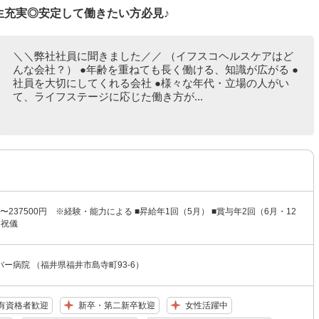
生充実◎安定して働きたい方必見♪
＼＼弊社社員に聞きました／／ （イフスコヘルスケアはど
んな会社？） ●年齢を重ねても長く働ける、知識が広がる ●
社員を大切にしてくれる会社 ●様々な年代・立場の人がい
て、ライフステージに応じた働き方が...
円〜237500円 ※経験・能力による ■昇給年1回（5月） ■賞与年2回（6月・12
は祝儀
ー病院 （福井県福井市島寺町93-6）
有資格者歓迎
新卒・第二新卒歓迎
女性活躍中