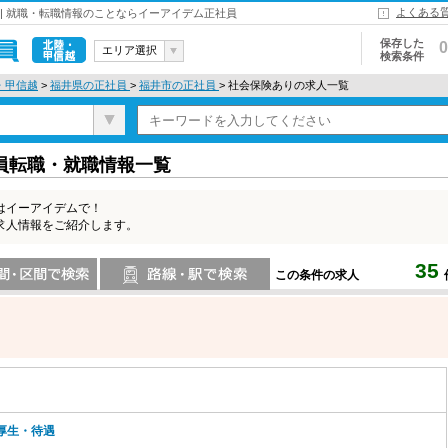
よくある
| 就職・転職情報のことならイーアイデム正社員
保存した
0
エリア選択
検索条件
北陸・甲信
・甲信越
>
福井県の正社員
>
福井市の正社員
> 社会保険ありの求人一覧
越
員転職・就職情報一覧
はイーアイデムで！
求人情報をご紹介します。
35
この条件の求人
索
路線・駅・駅で検索
厚生・待遇