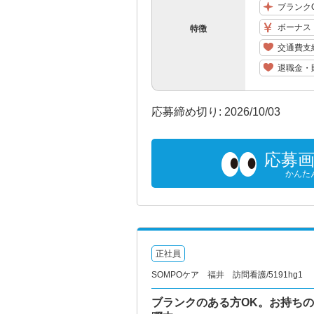
ブランク
ボーナス
特徴
交通費支
退職金・
応募締め切り: 2026/10/03
応募
かんた
正社員
SOMPOケア 福井 訪問看護/5191hg1
ブランクのある方OK。お持ちの