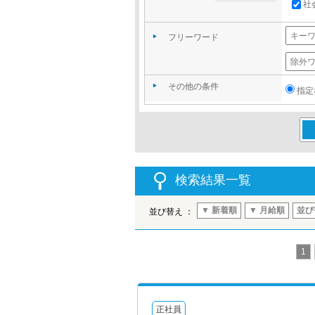
社
フリーワード
その他の条件
指定
この
検索結果一覧
▼ 新着順
▼ 月給順
並び
並び替え ：
1
正社員