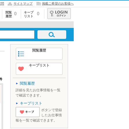
質問
サイトマップ
掲載ご希望のお客様へ
閲覧
キープ
0
0
履歴
リスト
ログイン
閲覧履歴
キープリスト
件
閲覧履歴
詳細を見たお仕事情報を一覧
で確認できます。
キープリスト
ボタンで登録
したお仕事情
'とりあえずキ
報を一覧で確認できます。
ープ'