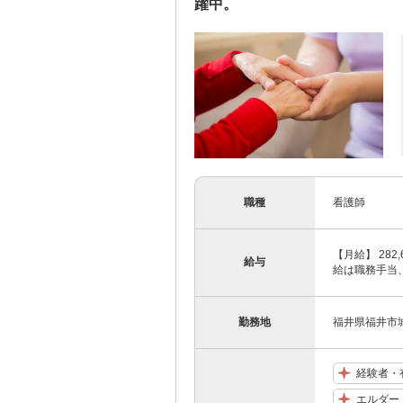
躍中。
職種
看護師
【月給】 282
給与
給は職務手当、
勤務地
福井県福井市城
経験者・
エルダー