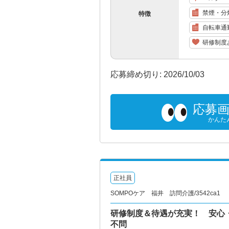
禁煙・分
特徴
自転車通
研修制度
応募締め切り: 2026/10/03
応募
かんた
正社員
SOMPOケア 福井 訪問介護/3542ca1
研修制度＆待遇が充実！ 安心
不問