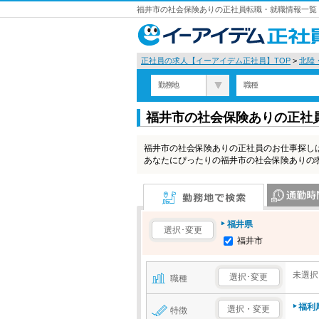
福井市の社会保険ありの正社員転職・就職情報一覧 
正社員の求人【イーアイデム正社員】TOP
>
北陸
勤務地
職種
福井市の社会保険ありの正社
福井市の社会保険ありの正社員のお仕事探し
あなたにぴったりの福井市の社会保険ありの
勤務地で検索
通勤時間で検
福井県
選択･変更
福井市
未選択
選択･変更
職種
福利
選択・変更
特徴