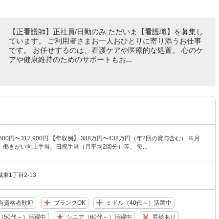
【正看護師】正社員/日勤のみ ただいま【看護職】を募集し
ています。 ご利用者さまお一人おひとりに寄り添うお仕事
です。 お任せするのは、看護ケアや医療的な処置。 心のケ
アや健康維持のためのサポートもお...
,600円〜317,900円 【年収例】 388万円〜438万円（年2回の賞与含む） ※月
働きがい向上手当、日祝手当（月平均2回分）等、 毎...
東1丁目2-13
有資格者歓迎
ブランクOK
ミドル（40代～）活躍中
（50代～）活躍中
シニア（60代～）活躍中
昇給あり