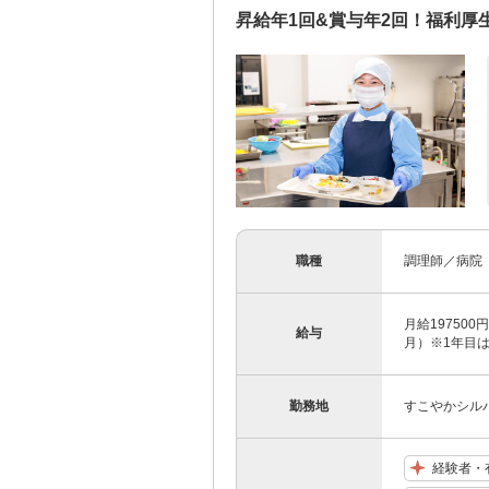
昇給年1回&賞与年2回！福利厚
職種
調理師／病院
月給197500
給与
月）※1年目
勤務地
すこやかシルバ
経験者・