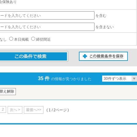
会保険あり
を含む
を含まない
なし
本日掲載
締切間近
この検索条件を保存
条件で検索
35 件
30件ずつ表示
の情報が見つかりました
替え解除
2
次へ >
最後へ>>
( 1 / 2ページ )