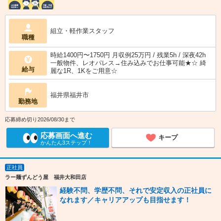
組立・軽作業スタッフ
職種
時給1400円〜1750円 月収例25万円 / 残業5h / 深夜42h
一般物件、レオパレス→住み込みでお仕事可能★☆ 綺
給与
麗な1R、1Kをご用意☆
福井県福井市
勤務地
応募締め切り2026/08/30まで
応募画面へ進む
キープ
かんたん3ステップ！
正社員
ラー麺ずんどう屋 福井大和田店
経験不問、学歴不問、それで安定収入の正社員に
なれます／キャリアアップも目指せます！