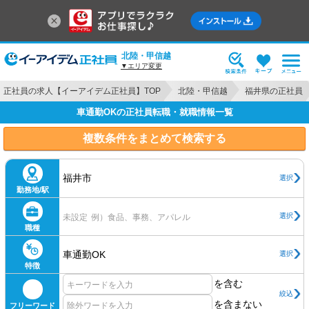
北陸・甲信越
▼エリア変更
正社員の求人【イーアイデム正社員】TOP
北陸・甲信越
福井県の正社員
車通勤OKの正社員転職・就職情報一覧
複数条件をまとめて検索する
福井市
選択
勤務地/駅
選択
未設定
例）食品、事務、アパレル
職種
車通勤OK
選択
特徴
を含む
絞込
を含まない
フリーワード