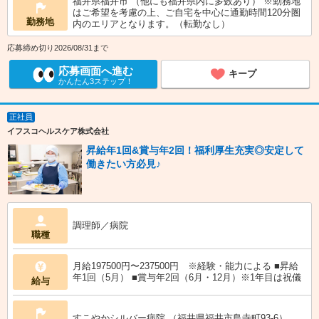
福井県福井市 （他にも福井県内に多数あり） ※勤務地
はご希望を考慮の上、ご自宅を中心に通勤時間120分圏
勤務地
内のエリアとなります。（転勤なし）
応募締め切り2026/08/31まで
応募画面へ進む
キープ
かんたん3ステップ！
正社員
イフスコヘルスケア株式会社
昇給年1回&賞与年2回！福利厚生充実◎安定して
働きたい方必見♪
調理師／病院
職種
月給197500円〜237500円 ※経験・能力による ■昇給
年1回（5月） ■賞与年2回（6月・12月）※1年目は祝儀
給与
すこやかシルバー病院 （福井県福井市島寺町93-6）