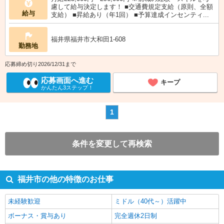
慮して給与決定します！ ■交通費規定支給（原則、全額
給与
支給） ■昇給あり（年1回） ■予算達成インセンティ...
福井県福井市大和田1-608
勤務地
応募締め切り2026/12/31まで
応募画面へ進む
キープ
かんたん3ステップ！
1
条件を変更して再検索
福井市の他の特徴のお仕事
未経験歓迎
ミドル（40代～）活躍中
ボーナス・賞与あり
完全週休2日制