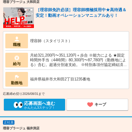
理容プラージュ 大和田店
［理容師免許必須］理容師積極採用中★高待遇＆
安定！動画オペレーションマニュアルあり！
理容師（スタイリスト）
職種
月給321,200円〜351,120円＋歩合 ※能力による ★固定
時間外手当（44時間）80,300円〜87,780円（勤務地によ
給与
る）含む。超過分別途支給。 ※特別条項付協定締結済...
福井県福井市大和田2丁目1235番地
勤務地
応募締め切り2026/08/31まで
応募画面へ進む
キープ
かんたん3ステップ！
正社員
理容プラージュ 福井渕店