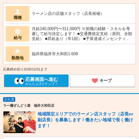
ラーメン店の店舗スタッフ（店長候補）
職種
月給240,000円〜311,000円 ※前職の経験・スキルを考
慮して給与決定します！ ■交通費規定支給（原則、全額
給与
支給） ■昇給あり（年1回） ■予算達成インセンティ...
福井県福井市大和田1-608
勤務地
応募締め切り2026/12/31まで
応募画面へ進む
キープ
かんたん3ステップ！
正社員
ラー麺ずんどう屋 福井大和田店
地域限定エリアでのラーメン店スタッフ（店長or
副店長）を募集します！働きたい地域で長く働け
ます！