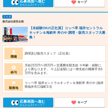
応募画面へ進む
キープ
かんたん3ステップ！
正社員
株式会社保安企画
【未経験OKの正社員】コッペ亭 福井セントラル
キッチン＆海鮮丼 丼のや 調理・販売スタッフ大募
集！
調理及び販売スタッフ（正社員）
職種
月給23万円〜28万円＋交通費全額支給 ※年齢・経験に
より異なります。 ※上記金額には一律支給の職務手当5
給与
万円を含みます。
コッペ亭 福井セントラルキッチン＆海鮮丼 丼のや (福井
県福井市江端町3-3)
勤務地
応募画面へ進む
キープ
かんたん3ステップ！