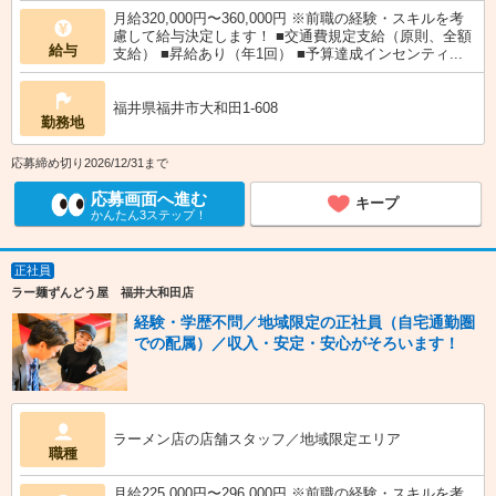
月給320,000円〜360,000円 ※前職の経験・スキルを考
慮して給与決定します！ ■交通費規定支給（原則、全額
給与
支給） ■昇給あり（年1回） ■予算達成インセンティ...
福井県福井市大和田1-608
勤務地
応募締め切り2026/12/31まで
応募画面へ進む
キープ
かんたん3ステップ！
正社員
ラー麺ずんどう屋 福井大和田店
経験・学歴不問／地域限定の正社員（自宅通勤圏
での配属）／収入・安定・安心がそろいます！
ラーメン店の店舗スタッフ／地域限定エリア
職種
月給225,000円〜296,000円 ※前職の経験・スキルを考