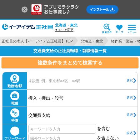
北海道・東北
▼エリア変更
正社員の求人【イーアイデム正社員】TOP
北海道・東北
軽作業・製造・
交通費支給の正社員転職・就職情報一覧
複数条件をまとめて検索する
選択
未設定
例）東京都○○区、○○駅
勤務地/駅
搬入・搬出・設営
選択
職種
交通費支給
選択
特徴
を含む
絞込
を含まない
フリーワード