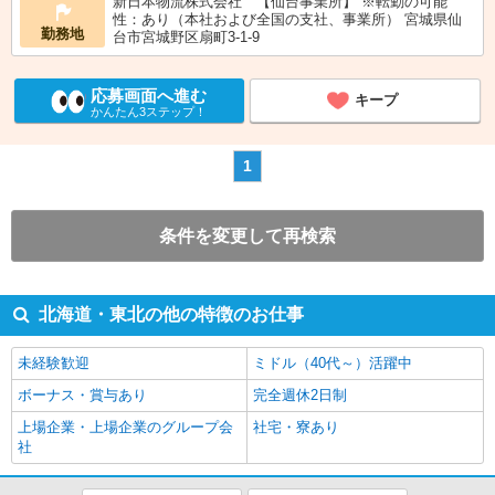
新日本物流株式会社 【仙台事業所】 ※転勤の可能
性：あり（本社および全国の支社、事業所） 宮城県仙
勤務地
台市宮城野区扇町3-1-9
応募画面へ進む
キープ
かんたん3ステップ！
1
条件を変更して再検索
北海道・東北の他の特徴のお仕事
未経験歓迎
ミドル（40代～）活躍中
ボーナス・賞与あり
完全週休2日制
上場企業・上場企業のグループ会
社宅・寮あり
社