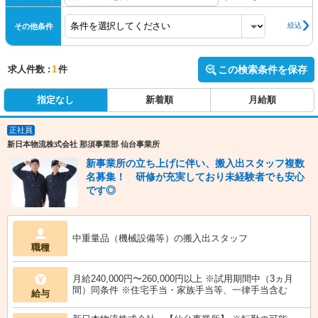
絞込
その他条件
求人件数 :
1
件
この検索条件を保存
指定なし
新着順
月給順
正社員
新日本物流株式会社 那須事業部 仙台事業所
新事業所の立ち上げに伴い、搬入出スタッフ複数
名募集！ 研修が充実しており未経験者でも安心
です◎
中重量品（機械設備等）の搬入出スタッフ
職種
月給240,000円〜260,000円以上 ※試用期間中（3ヵ月
間）同条件 ※住宅手当・家族手当等、一律手当含む
給与