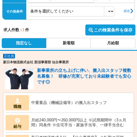
絞込
その他条件
求人件数 :
1
件
この検索条件を保存
指定なし
新着順
月給順
正社員
新日本物流株式会社 那須事業部 仙台事業所
新事業所の立ち上げに伴い、搬入出スタッフ複数
名募集！ 研修が充実しており未経験者でも安心
です◎
中重量品（機械設備等）の搬入出スタッフ
職種
月給240,000円〜260,000円以上 ※試用期間中（3ヵ月
間）同条件 ※住宅手当・家族手当等、一律手当含む
給与