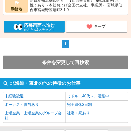
新日本物流株式会社 【仙台事業所】 ※転勤の可能
性：あり（本社および全国の支社、事業所） 宮城県仙
勤務地
台市宮城野区扇町3-1-9
応募画面へ進む
キープ
かんたん3ステップ！
1
条件を変更して再検索
北海道・東北の他の特徴のお仕事
未経験歓迎
ミドル（40代～）活躍中
ボーナス・賞与あり
完全週休2日制
上場企業・上場企業のグループ会
社宅・寮あり
社