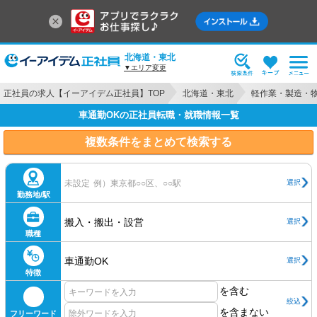
北海道・東北
▼エリア変更
正社員の求人【イーアイデム正社員】TOP
北海道・東北
軽作業・製造・
車通勤OKの正社員転職・就職情報一覧
複数条件をまとめて検索する
選択
未設定
例）東京都○○区、○○駅
勤務地/駅
搬入・搬出・設営
選択
職種
車通勤OK
選択
特徴
を含む
絞込
を含まない
フリーワード