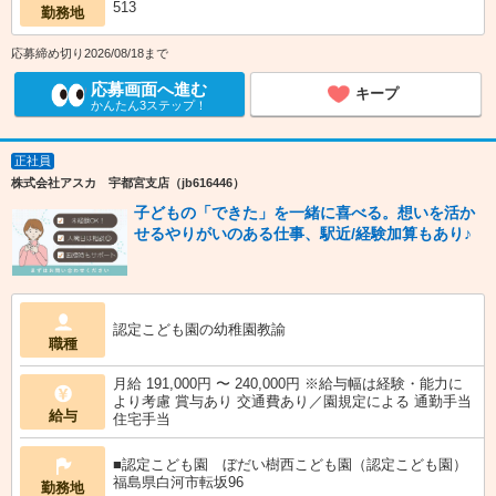
513
勤務地
応募締め切り2026/08/18まで
応募画面へ進む
キープ
かんたん3ステップ！
正社員
株式会社アスカ 宇都宮支店（jb616446）
子どもの「できた」を一緒に喜べる。想いを活か
せるやりがいのある仕事、駅近/経験加算もあり♪
認定こども園の幼稚園教諭
職種
月給 191,000円 〜 240,000円 ※給与幅は経験・能力に
より考慮 賞与あり 交通費あり／園規定による 通勤手当
給与
住宅手当
■認定こども園 ぼだい樹西こども園（認定こども園）
福島県白河市転坂96
勤務地