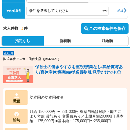
絞込
その他条件
求人件数 :
3
件
この検索条件を保存
指定なし
新着順
月給順
正社員
株式会社アスカ 仙台支店（jb568421）
保育士の働きやすさを重視/残業なし/昇給賞与あ
り/育休産休/寮完備/従業員割引/見学だけでも◎
幼稚園の幼稚園教諭
職種
月給 180,000円 〜 281,000円 ※給与幅は経験・能力に
より考慮 賞与あり 交通費あり／上限月額20,000円 基本
給与
給 175,000円 ■基本給：175,000円〜235,000円 ...