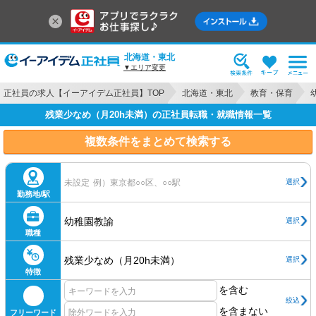
北海道・東北
▼エリア変更
正社員の求人【イーアイデム正社員】TOP
北海道・東北
教育・保育
残業少なめ（月20h未満）の正社員転職・就職情報一覧
複数条件をまとめて検索する
選択
未設定
例）東京都○○区、○○駅
勤務地/駅
幼稚園教諭
選択
職種
残業少なめ（月20h未満）
選択
特徴
を含む
絞込
を含まない
フリーワード