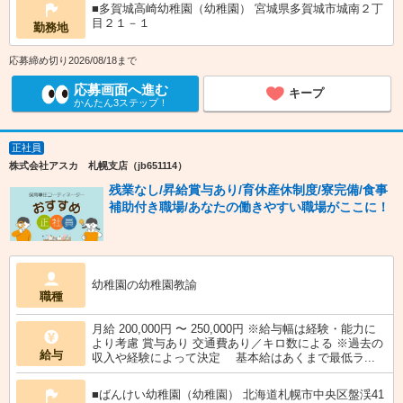
■多賀城高崎幼稚園（幼稚園） 宮城県多賀城市城南２丁
目２１－１
勤務地
応募締め切り2026/08/18まで
応募画面へ進む
キープ
かんたん3ステップ！
正社員
株式会社アスカ 札幌支店（jb651114）
残業なし/昇給賞与あり/育休産休制度/寮完備/食事
補助付き職場/あなたの働きやすい職場がここに！
幼稚園の幼稚園教諭
職種
月給 200,000円 〜 250,000円 ※給与幅は経験・能力に
より考慮 賞与あり 交通費あり／キロ数による ※過去の
給与
収入や経験によって決定 基本給はあくまで最低ラ...
■ばんけい幼稚園（幼稚園） 北海道札幌市中央区盤渓41