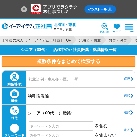
北海道・東北
▼エリア変更
正社員の求人【イーアイデム正社員】TOP
北海道・東北
教育・保育
シニア（60代～）活躍中の正社員転職・就職情報一覧
複数条件をまとめて検索する
選択
未設定
例）東京都○○区、○○駅
勤務地/駅
幼稚園教諭
選択
職種
シニア（60代～）活躍中
選択
特徴
を含む
絞込
を含まない
フリーワード