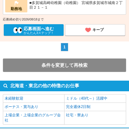
■多賀城高崎幼稚園（幼稚園） 宮城県多賀城市城南２丁
目２１－１
勤務地
応募締め切り2026/08/18まで
応募画面へ進む
キープ
かんたん3ステップ！
1
条件を変更して再検索
北海道・東北の他の特徴のお仕事
未経験歓迎
ミドル（40代～）活躍中
ボーナス・賞与あり
完全週休2日制
上場企業・上場企業のグループ会
社宅・寮あり
社