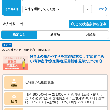
絞込
その他条件
求人件数 :
1
件
この検索条件を保存
指定なし
新着順
月給順
正社員
株式会社アスカ 仙台支店（jb568421）
保育士の働きやすさを重視/残業なし/昇給賞与あ
り/育休産休/寮完備/従業員割引/見学だけでも◎
幼稚園の幼稚園教諭
職種
月給 180,000円 〜 281,000円 ※給与幅は経験・能力に
より考慮 賞与あり 交通費あり／上限月額20,000円 基本
給与
給 175,000円 ■基本給：175,000円〜235,000円 ...