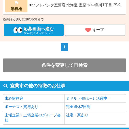
■ソフトバンク室蘭店 北海道 室蘭市 中島町1丁目 25‐9
勤務地
応募締め切り2026/08/31まで
応募画面へ進む
キープ
かんたん3ステップ！
1
条件を変更して再検索
室蘭市の他の特徴のお仕事
未経験歓迎
ミドル（40代～）活躍中
ボーナス・賞与あり
完全週休2日制
上場企業・上場企業のグループ会
社宅・寮あり
社