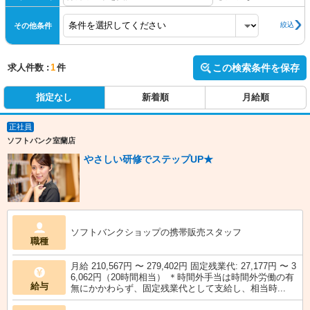
絞込
その他条件
求人件数 :
1
件
この検索条件を保存
指定なし
新着順
月給順
正社員
ソフトバンク室蘭店
やさしい研修でステップUP★
ソフトバンクショップの携帯販売スタッフ
職種
月給 210,567円 〜 279,402円 固定残業代: 27,177円 〜 3
6,062円（20時間相当） ＊時間外手当は時間外労働の有
給与
無にかかわらず、固定残業代として支給し、相当時...