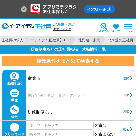
北海道・東北
▼エリア変更
正社員の求人【イーアイデム正社員】TOP
北海道・東北
北海道の正社員
研修制度ありの正社員転職・就職情報一覧
複数条件をまとめて検索する
室蘭市
選択
勤務地/駅
選択
未設定
例）食品、事務、アパレル
職種
研修制度あり
選択
特徴
を含む
絞込
を含まない
フリーワード