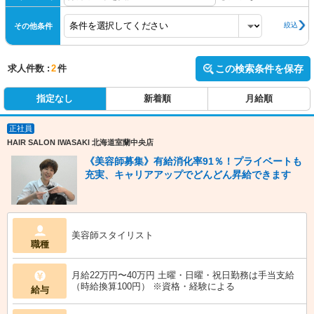
絞込
その他条件
求人件数 :
2
件
この検索条件を保存
指定なし
新着順
月給順
正社員
HAIR SALON IWASAKI 北海道室蘭中央店
《美容師募集》有給消化率91％！プライベートも
充実、キャリアアップでどんどん昇給できます
美容師スタイリスト
職種
月給22万円〜40万円 土曜・日曜・祝日勤務は手当支給
（時給換算100円） ※資格・経験による
給与