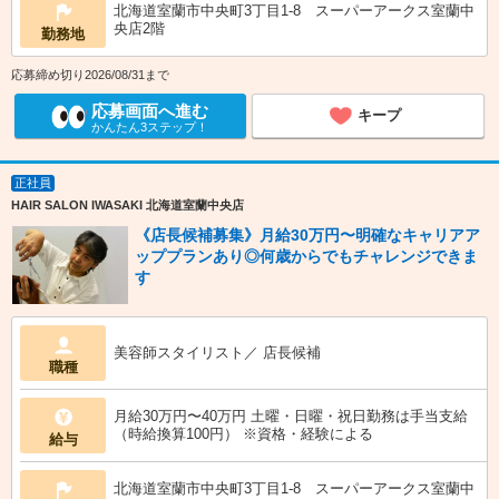
北海道室蘭市中央町3丁目1-8 スーパーアークス室蘭中
央店2階
勤務地
応募締め切り2026/08/31まで
応募画面へ進む
キープ
かんたん3ステップ！
正社員
HAIR SALON IWASAKI 北海道室蘭中央店
《店長候補募集》月給30万円〜明確なキャリアア
ッププランあり◎何歳からでもチャレンジできま
す
美容師スタイリスト／ 店長候補
職種
月給30万円〜40万円 土曜・日曜・祝日勤務は手当支給
（時給換算100円） ※資格・経験による
給与
北海道室蘭市中央町3丁目1-8 スーパーアークス室蘭中