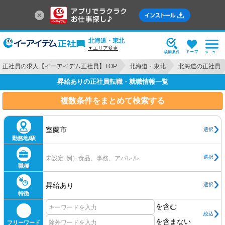
北海道・東北
▼エリア変更
正社員の求人【イーアイデム正社員】TOP
北海道・東北
北海道の正社員
昇給ありの正社員転職・就職情報一覧
複数条件をまとめて検索する
室蘭市
選択
勤務地/駅
選択
未設定
例）食品、事務、アパレル
職種
昇給あり
選択
特徴
を含む
絞込
を含まない
フリーワード