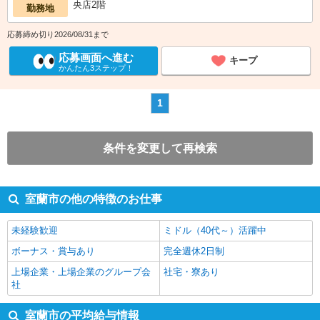
央店2階
勤務地
応募締め切り2026/08/31まで
応募画面へ進む
キープ
かんたん3ステップ！
1
条件を変更して再検索
室蘭市の他の特徴のお仕事
未経験歓迎
ミドル（40代～）活躍中
ボーナス・賞与あり
完全週休2日制
上場企業・上場企業のグループ会
社宅・寮あり
社
室蘭市の平均給与情報