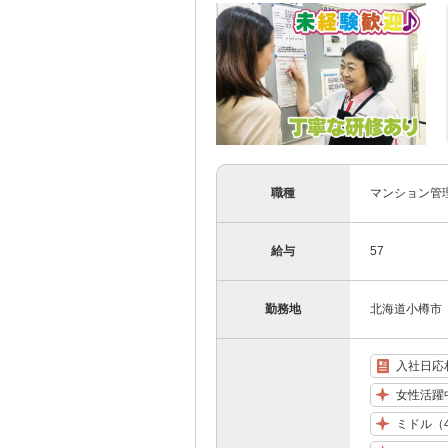
職種
マンション管
給与
57
勤務地
北海道小樽市
入社日応
女性活躍
ミドル（