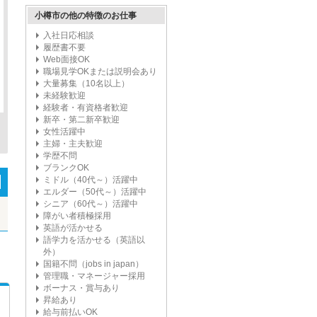
小樽市の他の特徴のお仕事
入社日応相談
履歴書不要
Web面接OK
職場見学OKまたは説明会あり
大量募集（10名以上）
未経験歓迎
経験者・有資格者歓迎
新卒・第二新卒歓迎
女性活躍中
主婦・主夫歓迎
学歴不問
ブランクOK
ミドル（40代～）活躍中
エルダー（50代～）活躍中
シニア（60代～）活躍中
障がい者積極採用
英語が活かせる
語学力を活かせる（英語以
外）
国籍不問（jobs in japan）
管理職・マネージャー採用
ボーナス・賞与あり
昇給あり
給与前払いOK