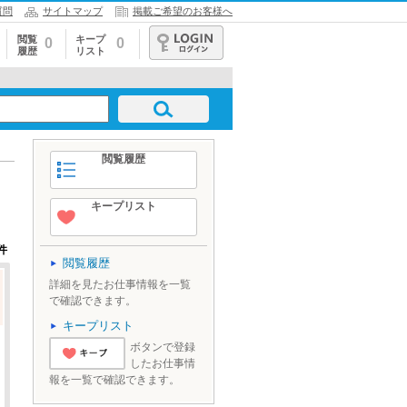
質問
サイトマップ
掲載ご希望のお客様へ
閲覧
キープ
0
0
履歴
リスト
ログイン
閲覧履歴
キープリスト
件
閲覧履歴
詳細を見たお仕事情報を一覧
で確認できます。
キープリスト
ボタンで登録
したお仕事情
'とりあえずキ
報を一覧で確認できます。
ープ'