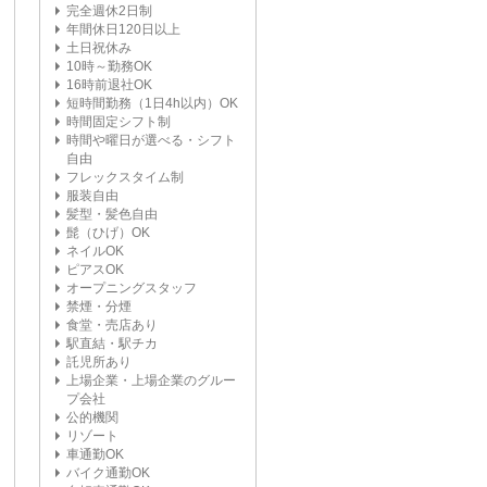
完全週休2日制
年間休日120日以上
土日祝休み
10時～勤務OK
16時前退社OK
短時間勤務（1日4h以内）OK
時間固定シフト制
時間や曜日が選べる・シフト
自由
フレックスタイム制
服装自由
髪型・髪色自由
髭（ひげ）OK
ネイルOK
ピアスOK
オープニングスタッフ
禁煙・分煙
食堂・売店あり
駅直結・駅チカ
託児所あり
上場企業・上場企業のグルー
プ会社
公的機関
リゾート
車通勤OK
バイク通勤OK