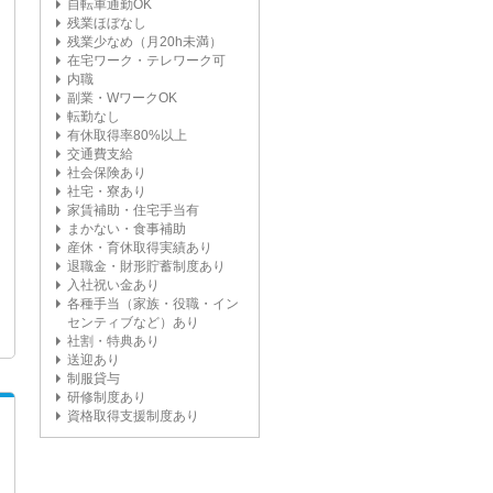
自転車通勤OK
残業ほぼなし
残業少なめ（月20h未満）
在宅ワーク・テレワーク可
内職
副業・WワークOK
転勤なし
有休取得率80%以上
交通費支給
社会保険あり
社宅・寮あり
家賃補助・住宅手当有
まかない・食事補助
産休・育休取得実績あり
退職金・財形貯蓄制度あり
入社祝い金あり
各種手当（家族・役職・イン
センティブなど）あり
社割・特典あり
送迎あり
制服貸与
研修制度あり
資格取得支援制度あり