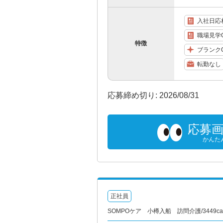
入社日応
職場見学
特徴
ブランク
転勤なし
応募締め切り: 2026/08/31
応募
かんた
正社員
SOMPOケア 小樽入船 訪問介護/3449ca