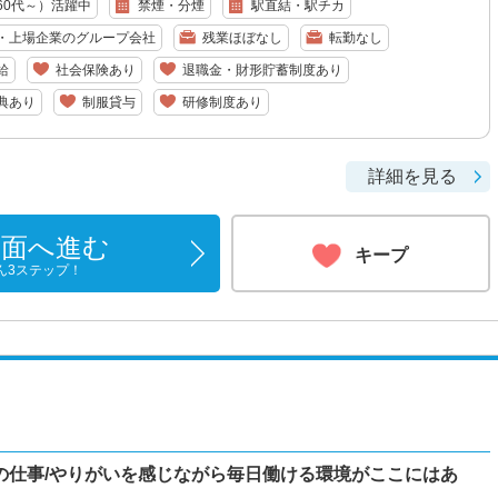
60代～）活躍中
禁煙・分煙
駅直結・駅チカ
・上場企業のグループ会社
残業ほぼなし
転勤なし
給
社会保険あり
退職金・財形貯蓄制度あり
典あり
制服貸与
研修制度あり
詳細を見る
画面へ進む
キープ
ん3ステップ！
の仕事/やりがいを感じながら毎日働ける環境がここにはあ