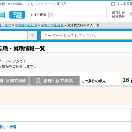
よくある
 就職・転職情報のことならイーアイデム正社員
保存した
0
エリア選択
検索条件
北海道・東
道・東北
>
北海道の正社員
>
小樽市の正社員
> 交通費支給の求人一覧
北
転職・就職情報一覧
イーアイデムで！
人情報をご紹介します。
16
この条件の求人
索
路線・駅・駅で検索
厚生・待遇