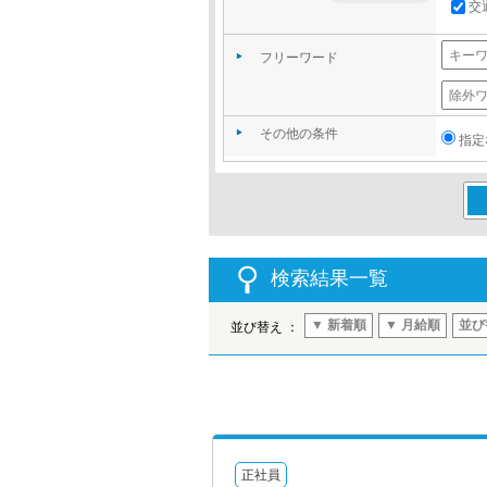
交
フリーワード
その他の条件
指定
この
検索結果一覧
▼ 新着順
▼ 月給順
並び
並び替え ：
正社員