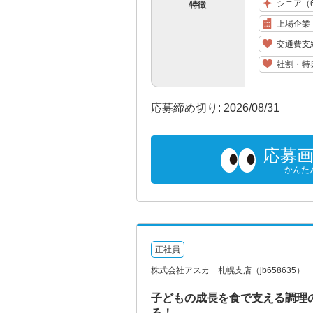
シニア（
特徴
上場企業
交通費支
社割・特
応募締め切り: 2026/08/31
応募
かんた
正社員
株式会社アスカ 札幌支店（jb658635）
子どもの成長を食で支える調理
る！