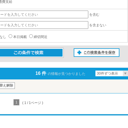
通費支給
を含む
を含まない
なし
本日掲載
締切間近
この検索条件を保存
条件で検索
16 件
30件ずつ表示
の情報が見つかりました
替え解除
1
( 1 / 1ページ )