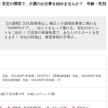
・安定の環境で、介護のお仕事を始めませんか？ 年齢・性別
【介護職】正社員/夜勤なし 幅広く介護福祉事業に携わる
『SOMPOケア』。 ゆとりをもって働ける、当社のポイン
トをご紹介！ ◎充実の研修制度で、あなたのスタートを支
えます！ 当社の特徴は、教育体制の手厚さ...
月給：224,000円 年収例：310万円〜 【実務者研修】 月給：200,000円 年収
 【初任者研修】 月給：194,000円 年収例：27...
船2丁目10番13号 日成ビルディング2階
迎
経験者・有資格者歓迎
ブランクOK
昇給あり