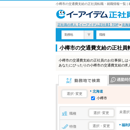
小樽市の交通費支給の正社員転職・就職情報一覧 |
正社員の求人【イーアイデム正社員】TOP
>
北海
勤務地
職種
小樽市の交通費支給の正社員
小樽市の交通費支給の正社員のお仕事探しは
あなたにぴったりの小樽市の交通費支給の求
勤務地で検索
通勤時間で検
北海道
選択･変更
小樽市
未選択
選択･変更
職種
福利
選択・変更
特徴