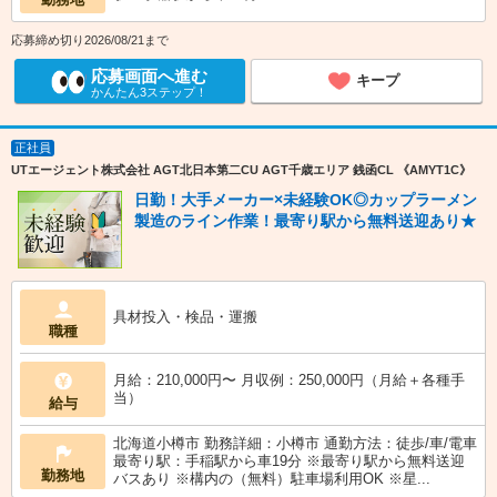
応募締め切り2026/08/21まで
応募画面へ進む
キープ
かんたん3ステップ！
正社員
UTエージェント株式会社 AGT北日本第二CU AGT千歳エリア 銭函CL 《AMYT1C》
日勤！大手メーカー×未経験OK◎カップラーメン
製造のライン作業！最寄り駅から無料送迎あり★
具材投入・検品・運搬
職種
月給：210,000円〜 月収例：250,000円（月給＋各種手
当）
給与
北海道小樽市 勤務詳細：小樽市 通勤方法：徒歩/車/電車
最寄り駅：手稲駅から車19分 ※最寄り駅から無料送迎
勤務地
バスあり ※構内の（無料）駐車場利用OK ※星...