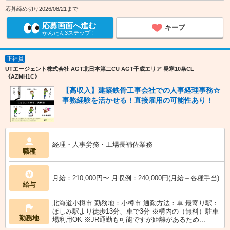
応募締め切り2026/08/21まで
応募画面へ進む
キープ
かんたん3ステップ！
正社員
UTエージェント株式会社 AGT北日本第二CU AGT千歳エリア 発寒10条CL
《AZMH1C》
【高収入】建築鉄骨工事会社での人事経理事務☆
事務経験を活かせる！直接雇用の可能性あり！
経理・人事労務・工場長補佐業務
職種
月給：210,000円〜 月収例：240,000円(月給＋各種手当)
給与
北海道小樽市 勤務地：小樽市 通勤方法：車 最寄り駅：
ほしみ駅より徒歩13分、車で3分 ※構内の（無料）駐車
勤務地
場利用OK ※JR通勤も可能ですが距離があるため...