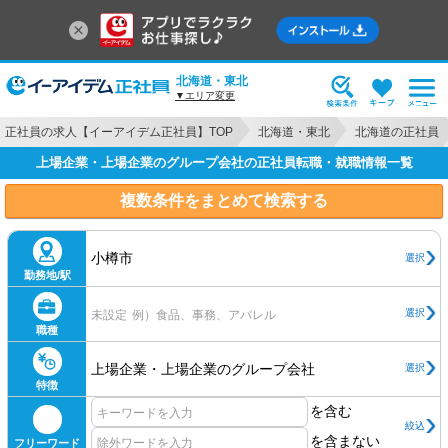
北海道・東北
▼エリア変更
正社員の求人【イーアイデム正社員】TOP
北海道・東北
北海道の正社員
上場企業・上場企業のグループ会社の正社員転職・就職情報一覧
複数条件をまとめて検索する
小樽市
選択
勤務地/駅
選択
未設定
例）食品、事務、アパレル
職種
上場企業・上場企業のグループ会社
選択
特徴
を含む
絞込
を含まない
フリーワード