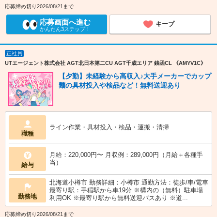
応募締め切り2026/08/21まで
応募画面へ進む
キープ
かんたん3ステップ！
正社員
UTエージェント株式会社 AGT北日本第二CU AGT千歳エリア 銭函CL 《AMYV1C》
【夕勤】未経験から高収入♪大手メーカーでカップ
麺の具材投入や検品など！無料送迎あり
ライン作業・具材投入・検品・運搬・清掃
職種
月給：220,000円〜 月収例：289,000円（月給＋各種手
当）
給与
北海道小樽市 勤務詳細：小樽市 通勤方法：徒歩/車/電車
最寄り駅：手稲駅から車19分 ※構内の（無料）駐車場
勤務地
利用OK ※最寄り駅から無料送迎バスあり ※道...
応募締め切り2026/08/21まで