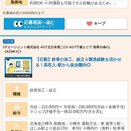
勤務地
利用OK ※JR通勤も可能ですが距離があるため、...
応募締め切り2026/08/21まで
応募画面へ進む
キープ
かんたん3ステップ！
正社員
UTエージェント株式会社 AGT北日本第二CU AGT千歳エリア 発寒10条CL
《AZMK1C》
【日勤】鉄骨の加工、組立☆製造経験を活かせ
る！高収入♪駅から徒歩圏内◎
鉄骨加工・組立
職種
月給：210,000円〜 月収例：240,000円(月給＋各種手当)
※ジョブ評価手当一律10,000万円/月を含む
給与
北海道小樽市 勤務地：小樽市 通勤方法：車 最寄り駅：
ほしみ駅より徒歩13分、車3分 ※構内の（無料）駐車場