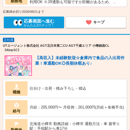
勤務地
利用OK ※JR通勤も可能ですが距離があるため、...
応募締め切り2026/08/21まで
応募画面へ進む
キープ
かんたん3ステップ！
正社員
UTエージェント株式会社 AGT北日本第二CU AGT千歳エリア 小樽銭函CL
《Abqr1C》
【高収入】未経験歓迎☆倉庫内で食品の入出荷作
業！車通勤OK◎長期休暇あり♪
仕分け・出荷・積み下ろし・積込
職種
月給：205,000円〜 月収例：261,000円(月給＋各種手当)
給与
北海道小樽市 勤務詳細：小樽市 通勤方法：車 最寄り
駅：手稲駅から車17分
勤務地