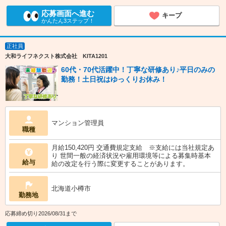
応募画面へ進む
キープ
かんたん3ステップ！
正社員
大和ライフネクスト株式会社 KITA1201
60代・70代活躍中！丁寧な研修あり♪平日のみの
勤務！土日祝はゆっくりお休み！
マンション管理員
職種
月給150,420円 交通費規定支給 ※支給には当社規定あ
り 世間一般の経済状況や雇用環境等による募集時基本
給与
給の改定を行う際に変更することがあります。
北海道小樽市
勤務地
応募締め切り2026/08/31まで