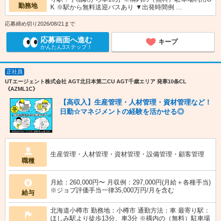
勤務地
K ※駅から無料送迎バスあり ▼出発時間例 ...
応募締め切り2026/08/21まで
応募画面へ進む
キープ
かんたん3ステップ！
正社員
UTエージェント株式会社 AGT北日本第二CU AGT千歳エリア 発寒10条CL
《AZML1C》
【高収入】生産管理・人材管理・資材管理など！
日勤☆マネジメントの経験を活かせる◎
生産管理・人材管理・資材管理・設備管理・顧客管理
職種
月給：260,000円〜 月収例：297,000円(月給＋各種手当)
※ジョブ評価手当一律35,000万円/月を含む
給与
北海道小樽市 勤務地：小樽市 通勤方法：車 最寄り駅：
ほしみ駅より徒歩13分、車3分 ※構内の（無料）駐車場