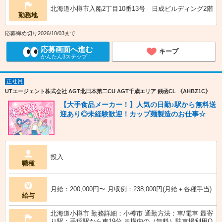
北海道小樽市入船2丁目10番13号 日成ビルディング2階
勤務地
応募締め切り2026/10/03まで
応募画面へ進む
キープ
かんたん3ステップ！
正社員
UTエージェント株式会社 AGT北日本第二CU AGT千歳エリア 銭函CL 《AHBZ1C》
【大手食品メーカー！】人気の日勤♪駅から無料送
迎あり◎未経験歓迎！カップ麺製造のお仕事☆
投入
職種
月給：200,000円〜 月収例：238,000円(月給＋各種手当)
給与
北海道小樽市 勤務詳細：小樽市 通勤方法：車/電車 最寄
り駅：手稲駅から車19分 ※構内の（無料）駐車場利用O