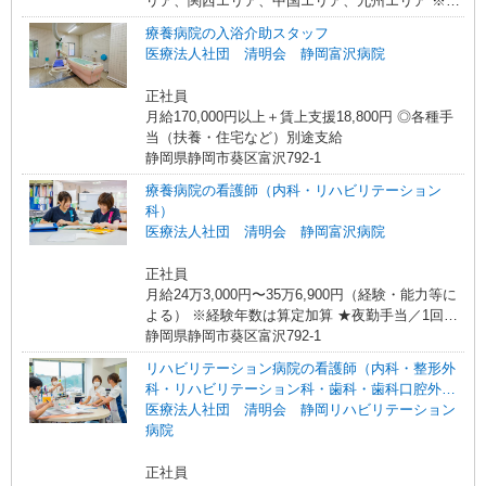
手当含む ※各種手当は待遇項目を参照 ◎キャリア
リア、関西エリア、中国エリア、九州エリア ※全
ステップ年収モデル（参考値） 一般職（平均勤続
国11支店 ※基本的に希望を考慮した事業所に配属
療養病院の入浴介助スタッフ
年数5年）390万円 事業所長（平均勤続年数10年
されます。 ※Ｕ・Ｉターン歓迎！会社都合による
医療法人社団 清明会 静岡富沢病院
2〜3年で所長になる人もいます！）500万円 ブロ
異動等はございません！
ック長（平均勤続年数13年）650万円 エリア長
正社員
（平均勤続年数17年）720万円
月給170,000円以上＋賃上支援18,800円 ◎各種手
当（扶養・住宅など）別途支給
静岡県静岡市葵区富沢792-1
療養病院の看護師（内科・リハビリテーション
科）
医療法人社団 清明会 静岡富沢病院
正社員
月給24万3,000円〜35万6,900円（経験・能力等に
よる） ※経験年数は算定加算 ★夜勤手当／1回１
万5,000円 ★各種手当（扶養・住宅など）別途支
静岡県静岡市葵区富沢792-1
給
リハビリテーション病院の看護師（内科・整形外
科・リハビリテーション科・歯科・歯科口腔外
科）
医療法人社団 清明会 静岡リハビリテーション
病院
正社員