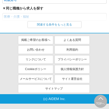
宅3万円＋夜勤4万3150円＋夜勤特別5000円） 33
介護老人保健施設の介護福祉士
歳主任 月収45万1400円 年収614万1300円 基本
医療法人社団 アールアンドオー 介護老人保健
同じ職種から求人を探す
給29万7000円＋業績給1万5000円＋退職前払金1万
施設 エスコートタウン静清
4900円＋手当（役職5万円＋住宅2万円＋夜勤4万
医療・介護・福祉
9500円＋夜勤特別5000円）
正社員
関連する条件をもっと見る
同じ特徴から求人を探す
月給26万300円〜44万6500円 ※経験・能力等によ
る ・業績に応じて部門別業績給（1万円）支給 ・
ミドル（40代～）活躍中
ボーナス・賞与あり
老健は処遇改善手当あり ・夜勤手当 ★さらに夜
【介護老人保健施設 エスコートタウン静清】 静
掲載ご希望のお客様へ
勤5回以上の場合、1回につき2500円加算 ・住宅手
岡県静岡市葵区柚木90番地の1
よくある質問
土日祝休み
車通勤OK
当（上限3万円） 【収入例】 ●34歳・介護福祉
交通費支給
社会保険あり
士・リーダー職 月収362,700円／年収5,320,800円
お問い合わせ
利用規約
※基本給255200円＋全体業績給＋退職前払金＋賞
産休・育休取得実績あり
与＋各種手当（住宅・技術給・夜勤・夜勤特別）
リンクについて
プライバシーポリシー
Cookieポリシー
個人情報保護方針
メールサービスについて
サイト運営会社
サイトマップ
(c) AIDEM Inc.
TOPへ