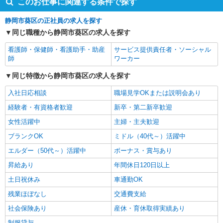
このお仕事に関連する条件で探す
月給26万300円〜44万6500円 ※経験・能力等によ
る ・業績に応じて部門別業績給（1万円）支給 ・
静岡市葵区の正社員の求人を探す
老健は処遇改善手当あり ・夜勤手当 ★さらに夜
【静清リハビリテーション病院】 静岡市葵区春日
勤5回以上の場合、1回につき2500円加算 ・住宅手
2-12-25
同じ職種から静岡市葵区の求人を探す
当（上限3万円） 【収入例】 ●34歳・介護福祉
訪問看護ステーションの看護師
看護師・保健師・看護助手・助産
サービス提供責任者・ソーシャル
士・リーダー職 月収362,700円／年収5,320,800円
医療法人社団アールアンドオー 静岡ホームメデ
師
ワーカー
※基本給255200円＋全体業績給＋退職前払金＋賞
ィカルケアセンター 訪問看護ステーション ガ
与＋各種手当（住宅・技術給・夜勤・夜勤特別）
イア
同じ特徴から静岡市葵区の求人を探す
●26歳・資格なし 月収261,100円／年収3,834,600
正社員
円 ※基本給186400円＋全体業績給＋退職前払金＋
入社日応相談
職場見学OKまたは説明会あり
月給32万1,000円以上 年収450万円以上（月給・各
賞与＋各種手当（住宅・技術給・夜勤・夜勤特）
種手当・賞与） ※経験・能力による ※別途、住宅
経験者・有資格者歓迎
新卒・第二新卒歓迎
手当・退職金前払金あり
【訪問看護ステーション ガイア】 静岡県静岡市
女性活躍中
主婦・主夫歓迎
葵区柚木90番地の9 MSビル1F
ブランクOK
ミドル（40代～）活躍中
リハビリテーション病院の常勤看護師
医療法人社団 アールアンドオー 静清リハビリ
エルダー（50代～）活躍中
ボーナス・賞与あり
テーション病院
昇給あり
年間休日120日以上
正社員
土日祝休み
車通勤OK
月給31万4600円〜40万円 ※経験・能力・前職等考
残業ほぼなし
交通費支給
慮 ★月収例 28歳副主任 月収39万5050円 年収
534万4600円 基本給25万8900円＋業績給1万5000
【静清リハビリテーション病院】 静岡県静岡市葵
社会保険あり
産休・育休取得実績あり
円＋退職前払金1万3000円＋手当（役職3万円＋住
区春日2-12-25
制服貸与