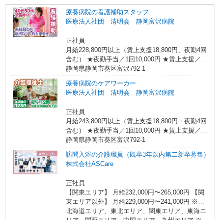
療養病院の看護補助スタッフ
医療法人社団 清明会 静岡富沢病院
正社員
月給228,800円以上（賃上支援18,800円、夜勤4回
含む） ★夜勤手当／1回10,000円 ★賃上支援／月
18,800円 ★介護福祉士の方は給与加算あり ★各種
静岡県静岡市葵区富沢792-1
手当（扶養・住宅など）別途支給
療養病院のケアワーカー
医療法人社団 清明会 静岡富沢病院
正社員
月給243,800円以上（賃上支援18,800円・夜勤4回
含む） ★夜勤手当／1回10,000円 ★賃上支援／月
18,800円 ★各種手当（扶養・住宅など）別途支給
静岡県静岡市葵区富沢792-1
訪問入浴の介護職員（既卒3年以内第二新卒募集）
株式会社ASCare
正社員
【関東エリア】 月給232,000円〜265,000円 【関
東エリア以外】 月給229,000円〜241,000円 ※勤
務地域により異なります ※地域手当含む ※交付金
北海道エリア、東北エリア、関東エリア、東海エ