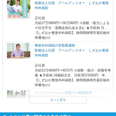
歳主任 月収45万1400円 年収614万1300円 基本
医療法人社団 アールアンドオー しずおか整形
給29万7000円＋業績給1万5000円＋退職前払金1万
外科病院
4900円＋手当（役職5万円＋住宅2万円＋夜勤4万
9500円＋夜勤特別5000円）
正社員
月給27万5800円〜36万900円 ※経験・能力による
※住宅手当・退職金前払金を含む ★月収例 31
歳 社会福祉士 月収32万6020円 年収447万円
【しずおか整形外科病院】 静岡県静岡市葵区柚木
基本給27万4220円＋業績給1万5000円＋退職前払
90番地の1
金1万3800円＋手当（住宅2万円＋特別給3000円）
整形外科病院の常勤看護師
医療法人社団 アールアンドオー しずおか整形
外科病院
正社員
月給31万4600円〜40万円 ※経験・能力・前職等考
慮 ★月収例 28歳副主任 月収39万5050円 年収
534万4600円 基本給25万8900円＋業績給1万5000
【しずおか整形外科病院】 静岡県静岡市葵区柚木
円＋退職前払金1万3000円＋手当（役職3万円＋住
90番地の1
宅3万円＋夜勤4万3150円＋夜勤特別5000円） 33
リハビリテーション病院での看護助手
歳主任 月収45万1400円 年収614万1300円 基本
医療法人社団 アールアンドオー 静清リハビリ
給29万7000円＋業績給1万5000円＋退職前払金1万
もっと見る
テーション病院
4900円＋手当（役職5万円＋住宅2万円＋夜勤4万
9500円＋夜勤特別5000円）
正社員