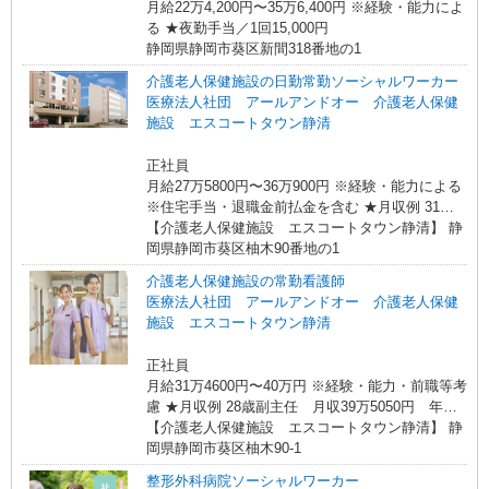
月給22万4,200円〜35万6,400円 ※経験・能力によ
る ★夜勤手当／1回15,000円
静岡県静岡市葵区新間318番地の1
介護老人保健施設の日勤常勤ソーシャルワーカー
医療法人社団 アールアンドオー 介護老人保健
施設 エスコートタウン静清
正社員
月給27万5800円〜36万900円 ※経験・能力による
※住宅手当・退職金前払金を含む ★月収例 31
歳 社会福祉士 月収32万6020円 年収447万円
【介護老人保健施設 エスコートタウン静清】 静
基本給27万4220円＋業績給1万5000円＋退職前払
岡県静岡市葵区柚木90番地の1
金1万3800円＋手当（住宅2万円＋特別給3000円）
介護老人保健施設の常勤看護師
医療法人社団 アールアンドオー 介護老人保健
施設 エスコートタウン静清
正社員
月給31万4600円〜40万円 ※経験・能力・前職等考
慮 ★月収例 28歳副主任 月収39万5050円 年収
534万4600円 基本給25万8900円＋業績給1万5000
【介護老人保健施設 エスコートタウン静清】 静
円＋退職前払金1万3000円＋手当（役職3万円＋住
岡県静岡市葵区柚木90-1
宅3万円＋夜勤4万3150円＋夜勤特別5000円） 33
整形外科病院ソーシャルワーカー