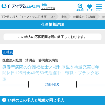
東海
▼エリア変更
正社員の求人【イーアイデム正社員】TOP
東海
静岡県の求人情報
仕事情報詳細
この求人の応募期間は既に終了しております。
正社員
医療法人社団 清明会 静岡富沢病院
療養型病院の介護福祉士／福利厚生＆待遇充実◎年
間休日125日★40代50代活躍中！転職・ブランク応
援
詳細を見る
14
件のこの求人と職種が同じ求人