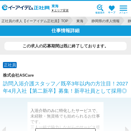
東海
▼エリア変更
正社員の求人【イーアイデム正社員】TOP
東海
静岡県の求人情報
仕事情報詳細
この求人の応募期間は既に終了しております。
正社員
株式会社ASCare
訪問入浴介護スタッフ／既卒3年以内の方注目！2027
年4月入社【第二新卒】募集！新卒社員として採用◎
入浴介助のみに特化したサービスで、
いつもの安心
未経験・無資格でも始められるお仕事
わたしたちは
です。
る「お風呂の
三人一組で協力しながらのサービス提
います。