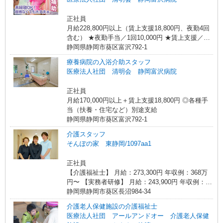
2〜3年で所長になる人もいます！）500万円 ブロ
異動等はございません！
ック長（平均勤続年数13年）650万円 エリア長
正社員
（平均勤続年数17年）720万円
月給228,800円以上（賃上支援18,800円、夜勤4回
含む） ★夜勤手当／1回10,000円 ★賃上支援／月
18,800円 ★介護福祉士の方は給与加算あり ★各種
静岡県静岡市葵区富沢792-1
手当（扶養・住宅など）別途支給
療養病院の入浴介助スタッフ
医療法人社団 清明会 静岡富沢病院
正社員
月給170,000円以上＋賃上支援18,800円 ◎各種手
当（扶養・住宅など）別途支給
静岡県静岡市葵区富沢792-1
介護スタッフ
そんぽの家 東静岡/1097aa1
正社員
【介護福祉士】 月給：273,300円 年収例：368万
円〜 【実務者研修】 月給：243,900円 年収例：
329万円〜 【初任者研修・無資格】 月給：
静岡県静岡市葵区長沼984-34
235,500円 年収例：320万円〜 ※職務手当、働き
介護老人保健施設の介護福祉士
がい向上手当、日祝手当（月平均2回分）、夜勤手
医療法人社団 アールアンドオー 介護老人保健
当（月平均5回分）等、毎月平均的に支払われる手