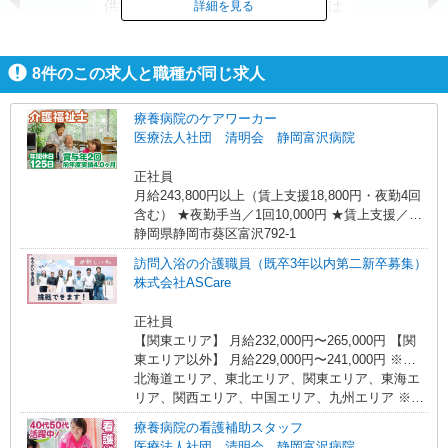
供で不安も少なく、わからないことは
詳細を見る
先輩が丁寧にアドバイスします。
8
件のこの求人と職種が同じ求人
療養病院のケアワーカー
医療法人社団 清明会 静岡富沢病院
正社員
月給243,800円以上（賃上支援18,800円・夜勤4回
含む） ★夜勤手当／1回10,000円 ★賃上支援／月
18,800円 ★各種手当（扶養・住宅など）別途支給
静岡県静岡市葵区富沢792-1
訪問入浴の介護職員（既卒3年以内第二新卒募集）
株式会社ASCare
正社員
【関東エリア】 月給232,000円〜265,000円 【関
東エリア以外】 月給229,000円〜241,000円 ※勤
務地域により異なります ※地域手当含む ※交付金
北海道エリア、東北エリア、関東エリア、東海エ
手当含む ※各種手当は待遇項目を参照 ◎キャリア
リア、関西エリア、中国エリア、九州エリア ※全
ステップ年収モデル（参考値） 一般職（平均勤続
国11支店 ※基本的に希望を考慮した事業所に配属
療養病院の看護補助スタッフ
年数5年）390万円 事業所長（平均勤続年数10年
されます。 ※Ｕ・Ｉターン歓迎！会社都合による
医療法人社団 清明会 静岡富沢病院