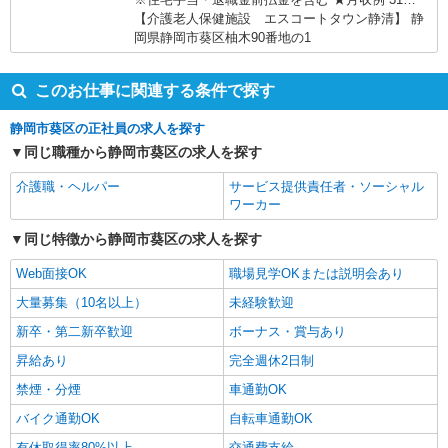
歳 社会福祉士 月収32万6020円 年収447万円
【介護老人保健施設 エスコートタウン静清】 静
基本給27万4220円＋業績給1万5000円＋退職前払
岡県静岡市葵区柚木90番地の1
金1万3800円＋手当（住宅2万円＋特別給3000円）
このお仕事に関連する条件で探す
静岡市葵区の正社員の求人を探す
同じ職種から静岡市葵区の求人を探す
介護職・ヘルパー
サービス提供責任者・ソーシャル
ワーカー
同じ特徴から静岡市葵区の求人を探す
Web面接OK
職場見学OKまたは説明会あり
大量募集（10名以上）
未経験歓迎
新卒・第二新卒歓迎
ボーナス・賞与あり
昇給あり
完全週休2日制
禁煙・分煙
車通勤OK
バイク通勤OK
自転車通勤OK
有休取得率80%以上
交通費支給