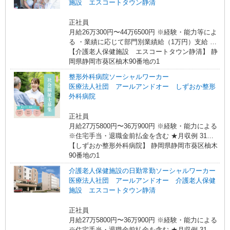
施設 エスコートタウン静清
当を含みます。 ※介護福祉士のみ、特別職務手当
も含む ◎残業時は別途時間外手当支給（超過1
正社員
分〜） ◎賞与 基本給2.08ヶ月分/年支給
月給26万300円〜44万6500円 ※経験・能力等によ
る ・業績に応じて部門別業績給（1万円）支給 ・
老健は処遇改善手当あり ・夜勤手当 ★さらに夜
【介護老人保健施設 エスコートタウン静清】 静
勤5回以上の場合、1回につき2500円加算 ・住宅手
岡県静岡市葵区柚木90番地の1
当（上限3万円） 【収入例】 ●34歳・介護福祉
整形外科病院ソーシャルワーカー
士・リーダー職 月収362,700円／年収5,320,800円
医療法人社団 アールアンドオー しずおか整形
※基本給255200円＋全体業績給＋退職前払金＋賞
外科病院
与＋各種手当（住宅・技術給・夜勤・夜勤特別）
正社員
月給27万5800円〜36万900円 ※経験・能力による
※住宅手当・退職金前払金を含む ★月収例 31
歳 社会福祉士 月収32万6020円 年収447万円
【しずおか整形外科病院】 静岡県静岡市葵区柚木
基本給27万4220円＋業績給1万5000円＋退職前払
90番地の1
金1万3800円＋手当（住宅2万円＋特別給3000円）
介護老人保健施設の日勤常勤ソーシャルワーカー
医療法人社団 アールアンドオー 介護老人保健
施設 エスコートタウン静清
正社員
月給27万5800円〜36万900円 ※経験・能力による
※住宅手当・退職金前払金を含む ★月収例 31