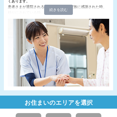
くあります。
患者さまが退院される時、ご本人・ご家族に感謝された時、
頼りにされている時。
大変なこともありますが、それ以上に励みとなる瞬間が多い
仕事です。
またたくさんの人と触れ合うことで、自分自身が成長できる
のも、魅力のひとつ。
患者さまから、先輩から、他部署のスタッフから。
日々の業務を通じて学んだことは、看護職を続ける上で、そ
してあなたの人生において、大きな糧となることでしょう。
高齢化によりニーズが高まる医療の現場で、かけがえのない
存在として活躍しませんか？
お住まいのエリアを選択