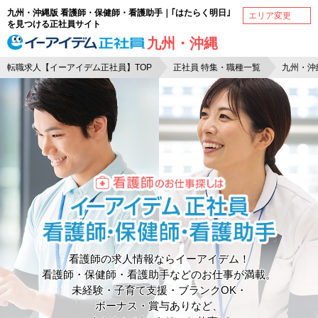
九州・沖縄版 看護師・保健師・看護助手｜｢はたらく明日｣
エリア変更
を見つける正社員サイト
九州・沖縄
転職求人【イーアイデム正社員】TOP
正社員 特集・職種一覧
九州・沖
看護師の求人情報ならイーアイデム！
看護師・保健師・看護助手などのお仕事が満載。
未経験・子育て支援・ブランクOK・
ボーナス・賞与ありなど、