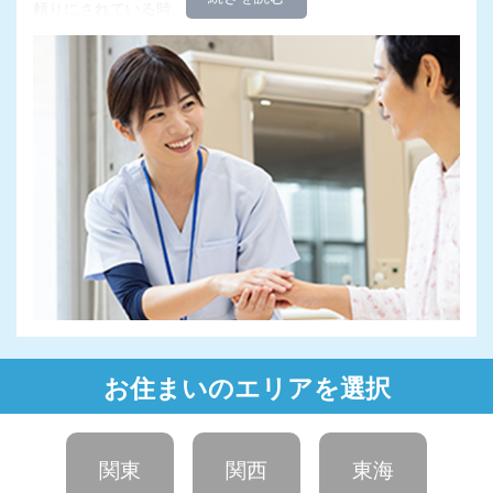
頼りにされている時。
大変なこともありますが、それ以上に励みとなる瞬間が多い
仕事です。
またたくさんの人と触れ合うことで、自分自身が成長できる
のも、魅力のひとつ。
患者さまから、先輩から、他部署のスタッフから。
日々の業務を通じて学んだことは、看護職を続ける上で、そ
してあなたの人生において、大きな糧となることでしょう。
高齢化によりニーズが高まる医療の現場で、かけがえのない
存在として活躍しませんか？
お住まいのエリアを選択
関東
関西
東海