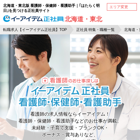
北海道・東北版 看護師・保健師・看護助手｜｢はたらく明
エリア変更
日｣を見つける正社員サイト
北海道・東北
転職求人【イーアイデム正社員】TOP
正社員 特集・職種一覧
北海道・
看護師の求人情報ならイーアイデム！
看護師・保健師・看護助手などのお仕事が満載。
未経験・子育て支援・ブランクOK・
ボーナス・賞与ありなど、