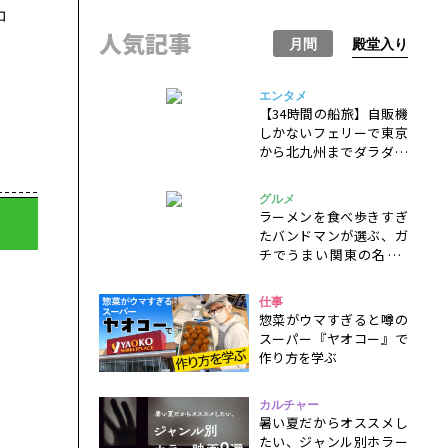
コ
人気記事
月間
殿堂入り
エンタメ
【34時間の船旅】自販機
しかないフェリーで東京
から北九州までダラダラ
と過ごすだけの一人旅
グルメ
ラーメンを食べ歩きすぎ
たバンドマンが選ぶ、ガ
チでうまい関東の名店9
選！
仕事
惣菜がウマすぎると噂の
スーパー『ヤオコー』で
作り方を学ぶ
カルチャー
暑い夏だからオススメし
たい、ジャンル別ホラー