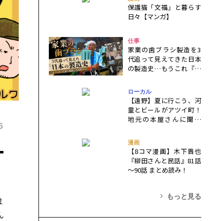
保護猫「文福」と暮らす
日々【マンガ】
仕事
家業の歯ブラシ製造を3
代追って見えてきた日本
の製造史…もうこれ『百
年の孤独』八尾版では
ローカル
【遠野】夏に行こう、河
童とビールがアツイ町！
地元の本屋さんに聞く
5
『遠野物語』を楽しむ旅
行ガイド
-
漫画
【8コマ漫画】木下晋也
『柳田さんと民話』81話
～90話 まとめ読み！
もっと見る
ま
ん