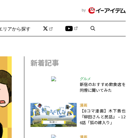
by
エリアから探す
新着記事
グルメ
新宿のおすすめ飲食店を
同僚に聞いてみた
漫画
【8コマ漫画】木下晋也
『柳田さんと民話』 – 12
6話「狐の嫁入り」
漫画