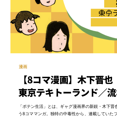
漫画
【8コマ漫画】木下晋也 
東京テキトーランド／流
「ポテン生活」とは、ギャグ漫画界の新鋭・木下晋
う8コママンガ。独特の中毒性から、連載していた