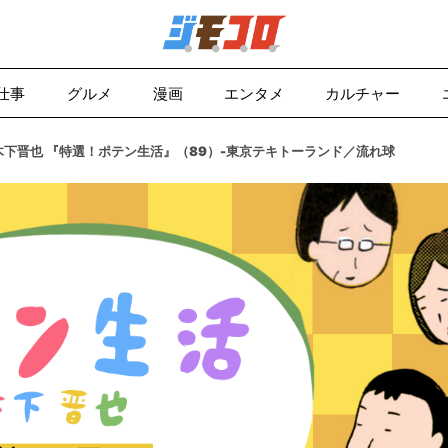
仕事
グルメ
漫画
エンタメ
カルチャー
木下晋也 『特選！ポテン生活』（89）-東京テキトーランド／流れ球