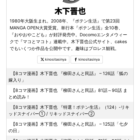
木下晋也
1980年大阪生まれ。2008年、『ポテン生活』で第23回
MANGA OPEN大賞受賞。単行本『ポテン生活』全10巻、
『おやおやこども』が好評発売中。Docomoエンタメウィー
クで『マコとマコト』連載中。木下晋也公式サイト、cakes
でもいくつか作品を公開中です。趣味はプロレス観戦。
kinositasinya
kinositasinya
【8コマ漫画】木下晋也 『柳田さんと民話』 – 126話「狐の
嫁入り」
【8コマ漫画】木下晋也 『柳田さんと民話』81話～90話 ま
とめ読み！
【8コマ漫画】木下晋也 『特選！ポテン生活』（124）-リキ
ッドスナイパー① / リキッドスナイパー②
【8コマ漫画】木下晋也 『柳田さんと民話』 – 125話「七夕
の日」