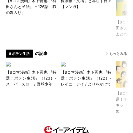
【8コマ漫画】木下晋也 『柳
保護猫「文福」と暮らす日々
田さんと民話』 – 126話「狐
【マンガ】
の嫁入り」
【8コマ
田さんと
まとめ読
の記事
# ポテン生活
もっとみる
【8コマ漫画】木下晋也 『特
【8コマ漫画】木下晋也 『特
選！ポテン生活』（123）-
選！ポテン生活』（122）-
スーパースロー / 野球少年
レイニーデイ / よりをかけて
【8コマ
選！ポテン
キッドスナ
め