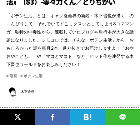
活』（83）-等々力くん／とりちがい
「ポテン生活」とは、ギャグ漫画界の新鋭・木下晋也が描く、の
～んびりして、それでいてすこしクスッとしてしまう8コママン
ガ。独特の中毒性から、連載していたブログや単行本が大きな話
題になりました。ジモコロでは、そんな「ポテン生活」から、お
もしろかった話を毎月2本、選り抜きでお届けしますよ！「おや
おやこども。」や「マコとマコト」など、ヒット作を連発する木
下晋也ワールドをお楽しみください！
# 漫画
# ポテン生活
木下晋也