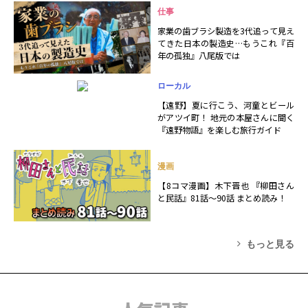
仕事
家業の歯ブラシ製造を3代追って見え
てきた日本の製造史…もうこれ『百
年の孤独』八尾版では
ローカル
【遠野】夏に行こう、河童とビール
がアツイ町！ 地元の本屋さんに聞く
『遠野物語』を楽しむ旅行ガイド
漫画
【8コマ漫画】木下晋也 『柳田さん
と民話』81話～90話 まとめ読み！
もっと見る