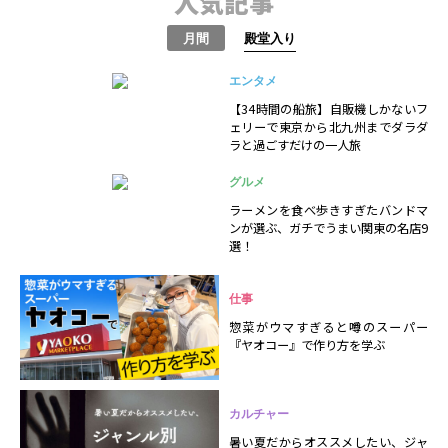
人気記事
月間
殿堂入り
エンタメ
【34時間の船旅】自販機しかないフ
ェリーで東京から北九州までダラダ
ラと過ごすだけの一人旅
グルメ
ラーメンを食べ歩きすぎたバンドマ
ンが選ぶ、ガチでうまい関東の名店9
選！
仕事
惣菜がウマすぎると噂のスーパー
『ヤオコー』で作り方を学ぶ
カルチャー
暑い夏だからオススメしたい、ジャ