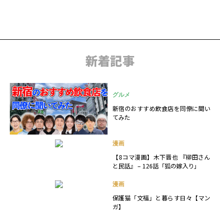
新着記事
グルメ
新宿のおすすめ飲食店を同僚に聞い
てみた
漫画
【8コマ漫画】木下晋也 『柳田さん
と民話』 – 126話「狐の嫁入り」
漫画
保護猫「文福」と暮らす日々【マン
ガ】