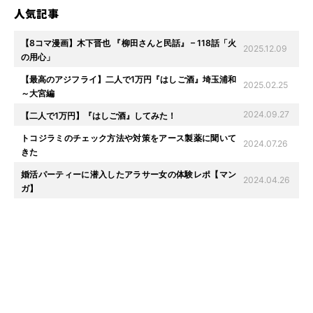
人気記事
【8コマ漫画】木下晋也 『柳田さんと民話』 – 118話「火
2025.12.09
の用心」
【最高のアジフライ】二人で1万円『はしご酒』埼玉浦和
2025.02.25
～大宮編
2024.09.27
【二人で1万円】『はしご酒』してみた！
トコジラミのチェック方法や対策をアース製薬に聞いて
2024.07.26
きた
婚活パーティーに潜入したアラサー女の体験レポ【マン
2024.04.26
ガ】