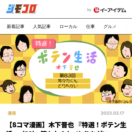
by
新着記事
人気記事
ローカル
仕事
グルメ
漫
漫画
2023.02.17
【8コマ漫画】木下晋也 『特選！ポテン生