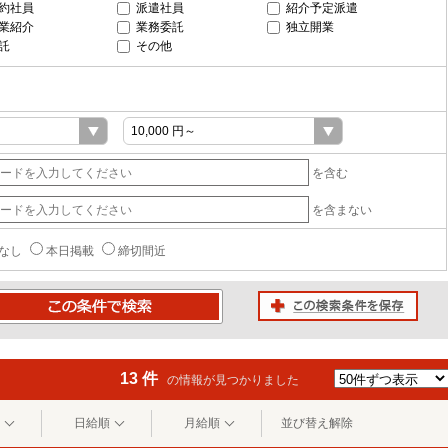
約社員
派遣社員
紹介予定派遣
業紹介
業務委託
独立開業
託
その他
を含む
を含まない
なし
本日掲載
締切間近
この検索条件を保存
条件で検索
13 件
の情報が見つかりました
日給順
月給順
並び替え解除