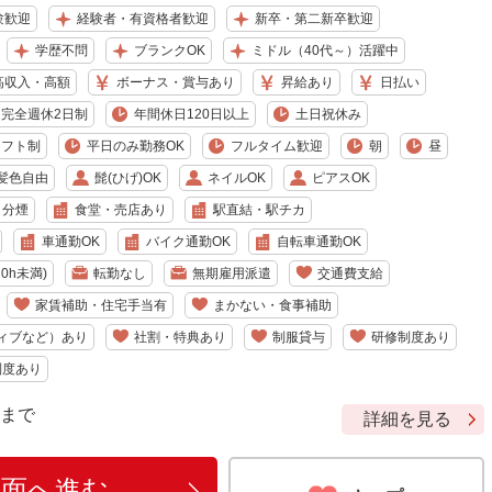
験歓迎
経験者・有資格者歓迎
新卒・第二新卒歓迎
学歴不問
ブランクOK
ミドル（40代～）活躍中
高収入・高額
ボーナス・賞与あり
昇給あり
日払い
完全週休2日制
年間休日120日以上
土日祝休み
シフト制
平日のみ勤務OK
フルタイム歓迎
朝
昼
髪色自由
髭(ひげ)OK
ネイルOK
ピアスOK
・分煙
食堂・売店あり
駅直結・駅チカ
車通勤OK
バイク通勤OK
自転車通勤OK
0h未満)
転勤なし
無期雇用派遣
交通費支給
家賃補助・住宅手当有
まかない・食事補助
ィブなど）あり
社割・特典あり
制服貸与
研修制度あり
制度あり
9 まで
詳細を見る
画面へ進む