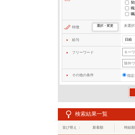
契
職
嘱
未選択
選択・変更
特徴
給与
フリーワード
その他の条件
指定
この
検索結果一覧
並び替え ：
新着順
時給順