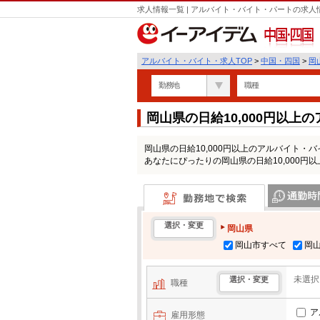
求人情報一覧 | アルバイト・バイト・パートの求
中国・四国
アルバイト・バイト・求人TOP
>
中国・四国
>
岡
勤務地
職種
岡山県の日給10,000円以
岡山県の日給10,000円以上のアルバイト
あなたにぴったりの岡山県の日給10,000円
勤務地で検索
通勤時間・区
選択・変更
岡山県
岡山市すべて
岡
未選択
選択・変更
職種
ア
雇用形態