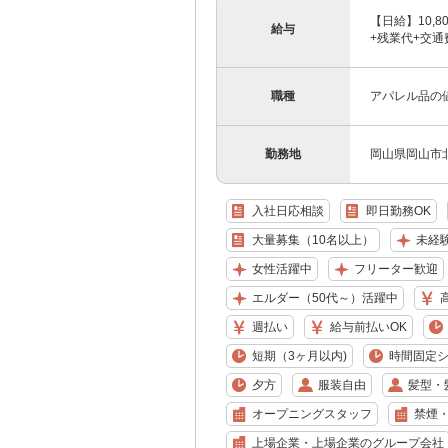
【日給】10,80
給与
+残業代+交通
職種
アパレル品の
勤務地
岡山県岡山市
入社日応相談
即日勤務OK
大量募集（10名以上）
未経
女性活躍中
フリーター歓迎
エルダー（50代～）活躍中
週払い
給与前払いOK
短期（3ヶ月以内)
時間固定
夕方
服装自由
髪型・
オープニングスタッフ
禁煙
上場企業・上場企業のグループ会社