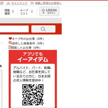
質問
サイトマップ
掲載ご希望のお客様へ
閲覧
キープ
0
0
履歴
リスト
ログイン
キープ中のお仕事（0件）
保存した検索条件（
0
件）
閲覧したお仕事（0件）
件