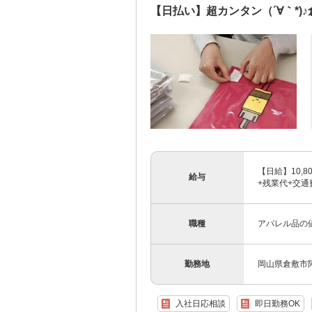
【日払い】超カンタン（´∀｀*
【日給】10,80
給与
+残業代+交通
職種
アパレル品の
勤務地
岡山県倉敷市
入社日応相談
即日勤務OK