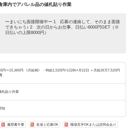
)♪倉庫内でアパレル品の値札貼り作業
ーまいにち面接開催中ー 1 応募の連絡して、そのまま面接
できちゃう♪ 2 次の日からお仕事、日払い8000円GET（※
日払いの上限8000円）
0円〜15,360円 《月給例》 ・時給1,520円×1日8h×月22日 ＝月給26万7,520円
費
値札貼り作業
阿知
履歴書不要
友達と応募OK
職場見学OKまたは説明会あり