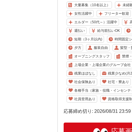
大量募集（10名以上）
未経
女性活躍中
フリーター歓迎
エルダー（50代～）活躍中
週払い
給与前払いOK
短期（3ヶ月以内)
時間固定
夕方
服装自由
髪型・
オープニングスタッフ
禁煙
上場企業・上場企業のグループ会社
残業ほぼなし
残業少なめ(月2
社会保険あり
社宅・寮あり
各種手当（家族・役職・インセンテ
社員登用あり
資格取得支援
応募締め切り: 2026/08/31 23:5
応募