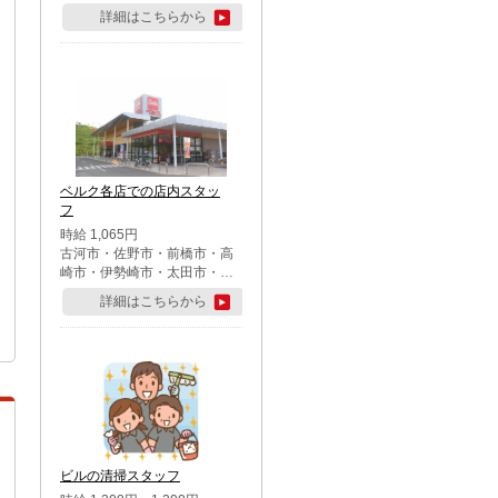
詳細はこちらから
ベルク各店での店内スタッ
フ
時給 1,065円
古河市・佐野市・前橋市・高
崎市・伊勢崎市・太田市・館
林市・藤岡市・大泉町・さい
詳細はこちらから
たま市北区・川越市・熊谷
市・行田市・秩父市・所沢
市・飯能市・東松山市・坂戸
市・鶴ケ島市・千葉市中央
区・市川市・松戸市・習志野
市・柏市・流山市・八千代
市・足立区・江戸川区・八王
子市・町田市
ビルの清掃スタッフ