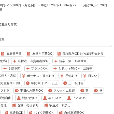
0円〜15,360円 《月給例》 ・時給1,520円×1日8h×月22日 ＝月給26万7,520円
費
値札貼り作業
北区
履歴書不要
友達と応募OK
職場見学OKまたは説明会あり
験歓迎
経験者・有資格者歓迎
新卒・第二新卒歓迎
学歴不問
ブランクOK
ミドル（40代～）活躍中
高収入・高額
ボーナス・賞与あり
昇給あり
日払い
完全週休2日制
年間休日120日以上
土日祝休み
シフト制
平日のみ勤務OK
フルタイム歓迎
朝
昼
髪色自由
髭(ひげ)OK
ネイルOK
ピアスOK
・分煙
食堂・売店あり
駅直結・駅チカ
車通勤OK
バイク通勤OK
自転車通勤OK