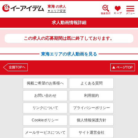
東海
の求人
▼エリア変更
求人動画情報詳細
この求人の応募期間は既に終了しております。
東海エリアの求人動画を見る
掲載ご希望のお客様へ
よくある質問
お問い合わせ
利用規約
リンクについて
プライバシーポリシー
Cookieポリシー
個人情報保護方針
メールサービスについて
サイト運営会社