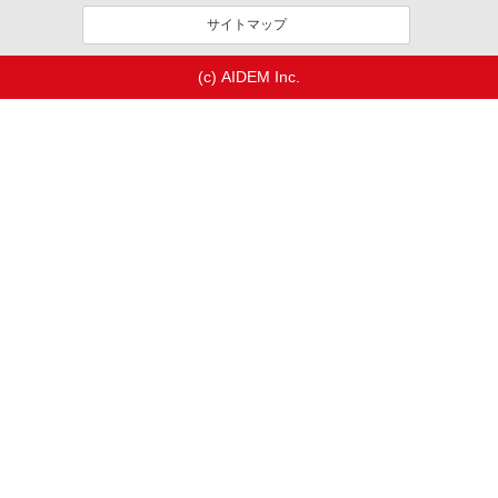
サイトマップ
(c) AIDEM Inc.