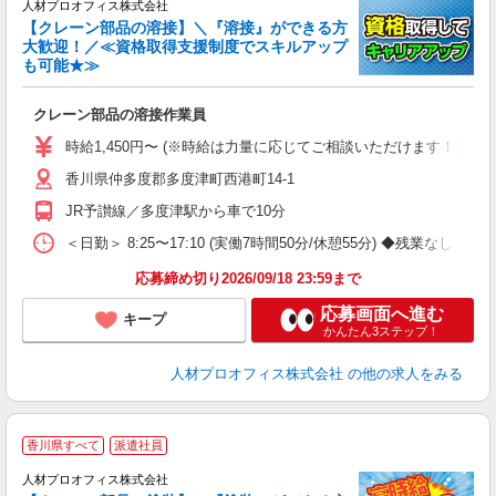
W
人材プロオフィス株式会社
ラ
【クレーン部品の溶接】＼『溶接』ができる方
即
大歓迎！／≪資格取得支援制度でスキルアップ
格
も可能★≫
代
煙
クレーン部品の溶接作業員
通
支
時給1,450円〜 (※時給は力量に応じてご相談いただけます！) ◆月収例）238
香川県仲多度郡多度津町西港町14-1
JR予讃線／多度津駅から車で10分
＜日勤＞ 8:25〜17:10 (実働7時間50分/休憩55分) ◆残業なし
応募締め切り2026/09/18 23:59まで
応募画面へ進む
キープ
かんたん3ステップ！
人材プロオフィス株式会社
の他の求人をみる
香川県すべて
派遣社員
W
人材プロオフィス株式会社
ラ