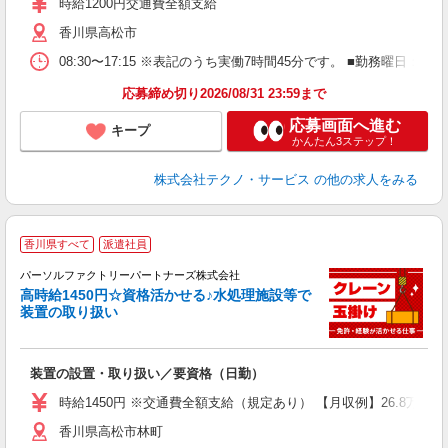
時給1200円交通費全額支給
香川県高松市
08:30〜17:15 ※表記のうち実働7時間45分です。 ■勤務曜日
応募締め切り2026/08/31 23:59まで
応募画面へ進む
キープ
かんたん3ステップ！
株式会社テクノ・サービス
の他の求人をみる
◆
香川県すべて
派遣社員
パーソルファクトリーパートナーズ株式会社
高時給1450円☆資格活かせる♪水処理施設等で
装置の取り扱い
な
装置の設置・取り扱い／要資格（日勤）
ー
交
時給1450円 ※交通費全額支給（規定あり） 【月収例】26.8万円（
香川県高松市林町