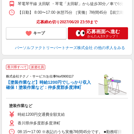
琴電琴平線 太田駅 ・琴電「太田駅」から徒歩30分／車で6分 ★
【日勤】 8:00〜17:00 休憩75分 ［実働］7時間45分 【就労期間
応募締め切り2027/06/20 23:59まで
応募画面へ進む
キープ
かんたん3ステップ！
パーソルファクトリーパートナーズ株式会社
の他の求人をみる
香川県すべて
派遣社員
い
株式会社テクノ・サービス/お仕事No/0900117
【塗装作業など】時給1200円でしっかり収入
確保！塗装作業など：仲多度郡多度津町
ス
塗装作業など
履
高
時給1200円交通費全額支給
香川県仲多度郡多度津町
08:15〜17:00 ※表記のうち実働7時間45分です。 ■勤務曜日