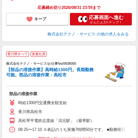
応募締め切り2026/08/31 23:59まで
応募画面へ進む
キープ
かんたん3ステップ！
株式会社テクノ・サービス
の他の求人をみる
香川県すべて
派遣社員
株式会社テクノ・サービス/お仕事No/0838000
【部品の溶接作業】高時給1300円。長期勤務
可能。部品の溶接作業：高松市
じ
部品の溶接作業
履
ラ
時給1300円交通費全額支給
香川県高松市
高松琴平電鉄志度線「潟元駅」（最寄駅）
08:25〜17:10 ※表記のうち実働7時間50分です。 ■勤務曜日