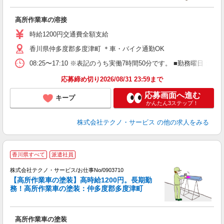
管
高所作業車の溶接
履
高
時給1200円交通費全額支給
香川県仲多度郡多度津町 ＊車・バイク通勤OK
08:25〜17:10 ※表記のうち実働7時間50分です。 ■勤務曜日
応募締め切り2026/08/31 23:59まで
応募画面へ進む
キープ
かんたん3ステップ！
株式会社テクノ・サービス
の他の求人をみる
香川県すべて
派遣社員
株式会社テクノ・サービス/お仕事No/0903710
【高所作業車の塗装】高時給1200円。長期勤
ジ
務！高所作業車の塗装：仲多度郡多度津町
案
高所作業車の塗装
履