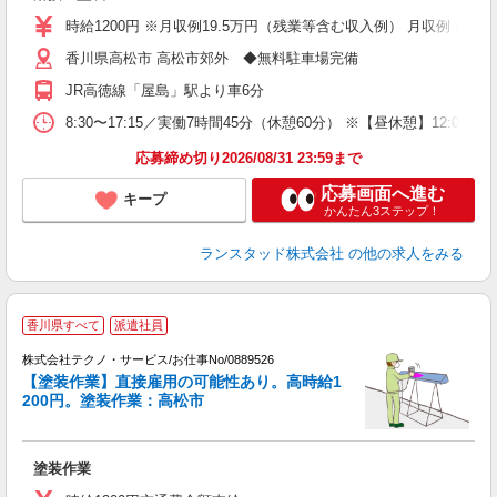
時給1200円 ※月収例19.5万円（残業等含む収入例） 月収例：19
香川県高松市 高松市郊外 ◆無料駐車場完備
JR高徳線「屋島」駅より車6分
8:30〜17:15／実働7時間45分（休憩60分） ※【昼休憩】12:
応募締め切り2026/08/31 23:59まで
応募画面へ進む
キープ
かんたん3ステップ！
ランスタッド株式会社
の他の求人をみる
香川県すべて
派遣社員
株式会社テクノ・サービス/お仕事No/0889526
【塗装作業】直接雇用の可能性あり。高時給1
200円。塗装作業：高松市
一
塗装作業
履
高