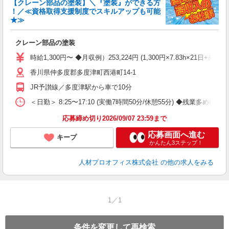
【クレーン部品の塗装】＼『塗装』ができる方
即
！／≪資格取得支援制度でスキルアップも可能
格
★≫
代
K
クレーン部品の塗装
交
得
時給1,300円〜 ◆月収例）253,224円 (1,300円×7.83h×21日+残業25
香川県仲多度郡多度津町西港町14-1
JR予讃線／多度津駅から車で10分
＜日勤＞ 8:25〜17:10 (実働7時間50分/休憩55分) ◆残業多め(月2
応募締め切り2026/09/07 23:59まで
応募画面へ進む
キープ
かんたん3ステップ！
人材プロオフィス株式会社
の他の求人をみる
1／1
条件を変更して再検索