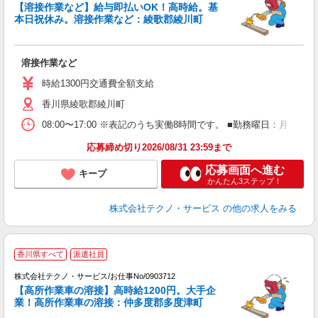
【溶接作業など】給与即払いOK！高時給。基
本日祝休み。溶接作業など：綾歌郡綾川町
仕
溶接作業など
履
高
時給1300円交通費全額支給
香川県綾歌郡綾川町
08:00〜17:00 ※表記のうち実働8時間です。 ■勤務曜日：月
応募締め切り2026/08/31 23:59まで
応募画面へ進む
キープ
かんたん3ステップ！
株式会社テクノ・サービス
の他の求人をみる
香川県すべて
派遣社員
す
株式会社テクノ・サービス/お仕事No/0903712
【高所作業車の溶接】高時給1200円。大手企
業！高所作業車の溶接：仲多度郡多度津町