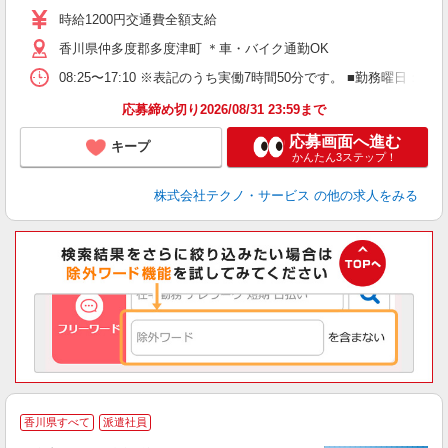
高
時給1200円交通費全額支給
香川県仲多度郡多度津町 ＊車・バイク通勤OK
08:25〜17:10 ※表記のうち実働7時間50分です。 ■勤務曜日
応募締め切り2026/08/31 23:59まで
応募画面へ進む
キープ
かんたん3ステップ！
株式会社テクノ・サービス
の他の求人をみる
香川県すべて
派遣社員