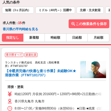
人気の条件
短期（3ヶ月以内）
ミドル（40代～）活躍中
主婦・主夫歓迎
求人件数 :
15
件
この検索条件を保存
香川県の平均時給を見る
指定なし
新着順
時給順
日給順
月給順
香川県すべて
派遣社員
ランスタッド株式会社 高松支店（高松事業
所）/FTMT101737
【冷暖房完備の快適な座り作業】未経験OK★
署
溶接作業（FTMT101737）
ミ
溶接・塗装
時給1200円 月収例:201600円＝1200円×8時間×21日勤務
香川県丸亀市 丸亀市
8:00〜17:00／実働8時間00分（休憩60分） ■日勤 ■残業