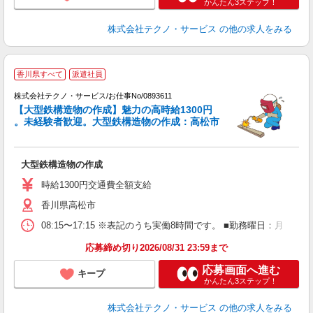
かんたん3ステップ！
株式会社テクノ・サービス
の他の求人をみる
香川県すべて
派遣社員
株式会社テクノ・サービス/お仕事No/0893611
代
【大型鉄構造物の作成】魅力の高時給1300円
。未経験者歓迎。大型鉄構造物の作成：高松市
ス
大型鉄構造物の作成
履
時給1300円交通費全額支給
香川県高松市
08:15〜17:15 ※表記のうち実働8時間です。 ■勤務曜日：月
応募締め切り2026/08/31 23:59まで
応募画面へ進む
キープ
かんたん3ステップ！
株式会社テクノ・サービス
の他の求人をみる