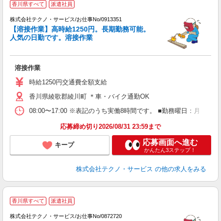
香川県すべて
派遣社員
ま
株式会社テクノ・サービス/お仕事No/0913351
【溶接作業】高時給1250円。長期勤務可能。
人気の日勤です。溶接作業
派
溶接作業
履
ラ
時給1250円交通費全額支給
O
香川県綾歌郡綾川町 ＊車・バイク通勤OK
08:00〜17:00 ※表記のうち実働8時間です。 ■勤務曜日：月
応募締め切り2026/08/31 23:59まで
応募画面へ進む
キープ
かんたん3ステップ！
株式会社テクノ・サービス
の他の求人をみる
香川県すべて
派遣社員
株式会社テクノ・サービス/お仕事No/0872720