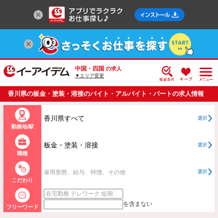
中国・四国
の求人
▼エリア変更
香川県の板金・塗装・溶接のバイト・アルバイト・パートの求人情報
一覧
香川県すべて
選択
勤務地/駅
板金・塗装・溶接
選択
職種
雇用形態、給与、特徴、その他
選択
こだわり
を含まない
フリーワード