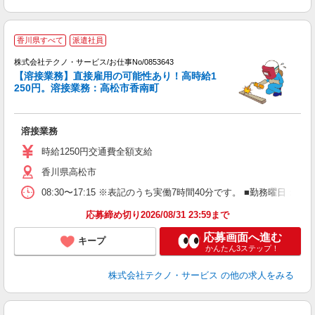
香川県すべて
派遣社員
株式会社テクノ・サービス/お仕事No/0853643
【溶接業務】直接雇用の可能性あり！高時給1
ト
250円。溶接業務：高松市香南町
す
溶接業務
履
高
時給1250円交通費全額支給
勤
香川県高松市
08:30〜17:15 ※表記のうち実働7時間40分です。 ■勤務曜日
応募締め切り2026/08/31 23:59まで
応募画面へ進む
キープ
かんたん3ステップ！
株式会社テクノ・サービス
の他の求人をみる