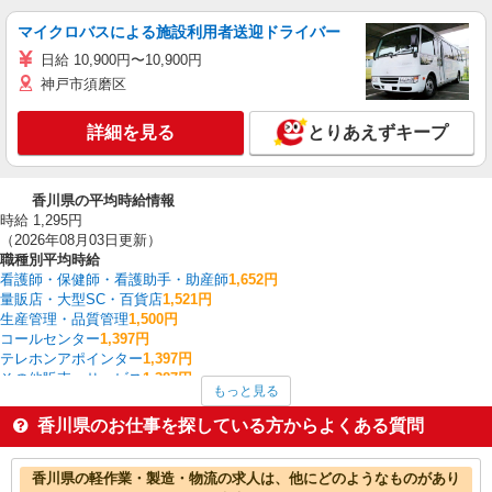
マイクロバスによる施設利用者送迎ドライバー
日給 10,900円〜10,900円
神戸市須磨区
詳細を見る
とりあえずキープ
香川県の平均時給情報
時給 1,295円
（2026年08月03日更新）
職種別平均時給
看護師・保健師・看護助手・助産師
1,652円
量販店・大型SC・百貨店
1,521円
生産管理・品質管理
1,500円
コールセンター
1,397円
テレホンアポインター
1,397円
その他販売・サービス
1,387円
もっと見る
家電・携帯販売
1,365円
その他介護・福祉
1,352円
香川県のお仕事を探している方からよくある質問
作業療法士・理学療法士・言語聴覚士・視能訓練士
1,347円
介護職・ヘルパー
1,341円
香川県の他の職種の平均時給を見る
香川県の軽作業・製造・物流の求人は、他にどのようなものがあり