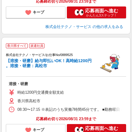
応募締め切り2026/08/31 23:59まで
応募画面へ進む
キープ
かんたん3ステップ！
株式会社テクノ・サービス
の他の求人をみる
香川県すべて
派遣社員
株式会社テクノ・サービス/お仕事No/0889525
【溶接・研磨】給与即払いOK！高時給1200円
。溶接・研磨：高松市
す
溶接・研磨
履
高
時給1200円交通費全額支給
香川県高松市
08:30〜17:15 ※表記のうち実働7時間45分です。 ■勤務曜日
応募締め切り2026/08/31 23:59まで
応募画面へ進む
キープ