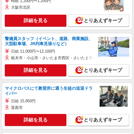
時給 1,200円〜1,200円
大阪市北区
詳細を見る
とりあえずキープ
警備員スタッフ（イベント、道路、商業施設、
大型駐車場、JR列車見張りなど）
日給 11,000円〜12,100円
栃木市・小山市・さいたま市西区・さいたま市岩槻区・久喜市・蓮田
詳細を見る
とりあえずキープ
マイクロバスにて教習所に通う生徒の送迎ドラ
イバー
日給 15,850円
箕面市
詳細を見る
とりあえずキープ