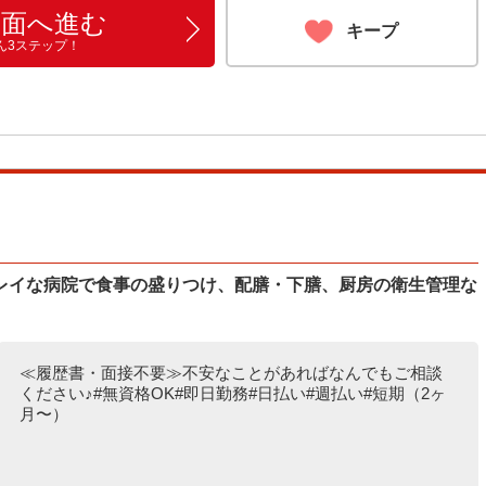
画面へ進む
キープ
ん3ステップ！
レイな病院で食事の盛りつけ、配膳・下膳、厨房の衛生管理な
≪履歴書・面接不要≫不安なことがあればなんでもご相談
ください♪#無資格OK#即日勤務#日払い#週払い#短期（2ヶ
月〜）