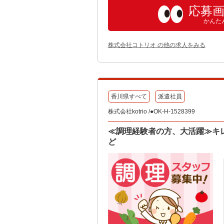
応募
かんた
株式会社コトリオ の他の求人をみる
香川県すべて
派遣社員
株式会社kotrio /●OK-H-1528399
≪調理経験者の方、大活躍≫キ
ど