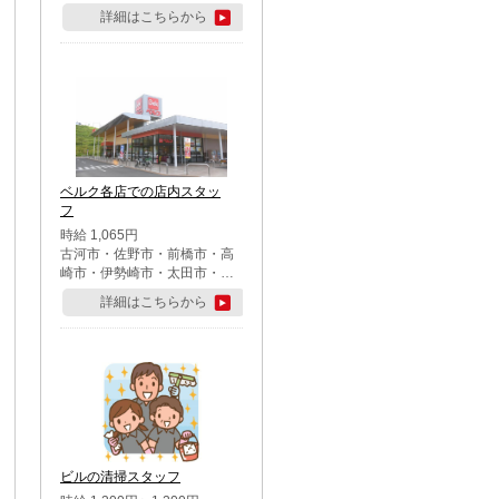
詳細はこちらから
ベルク各店での店内スタッ
フ
時給 1,065円
古河市・佐野市・前橋市・高
崎市・伊勢崎市・太田市・館
林市・藤岡市・大泉町・さい
詳細はこちらから
たま市北区・川越市・熊谷
市・行田市・秩父市・所沢
市・飯能市・東松山市・坂戸
市・鶴ケ島市・千葉市中央
区・市川市・松戸市・習志野
市・柏市・流山市・八千代
市・足立区・江戸川区・八王
子市・町田市
ビルの清掃スタッフ