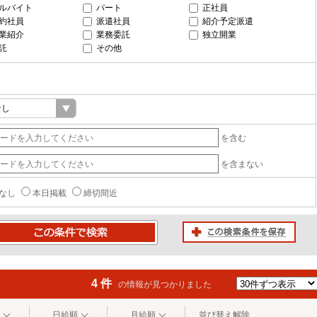
ルバイト
パート
正社員
約社員
派遣社員
紹介予定派遣
業紹介
業務委託
独立開業
託
その他
を含む
を含まない
なし
本日掲載
締切間近
この検索条件を保存
条件で検索
4 件
の情報が見つかりました
日給順
月給順
並び替え解除