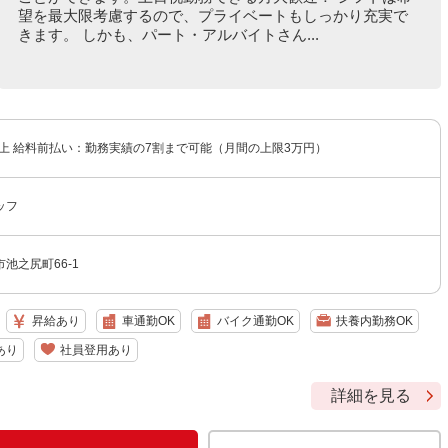
望を最大限考慮するので、プライベートもしっかり充実で
きます。 しかも、パート・アルバイトさん...
以上 給料前払い：勤務実績の7割まで可能（月間の上限3万円）
ッフ
池之尻町66-1
昇給あり
車通勤OK
バイク通勤OK
扶養内勤務OK
あり
社員登用あり
詳細を見る