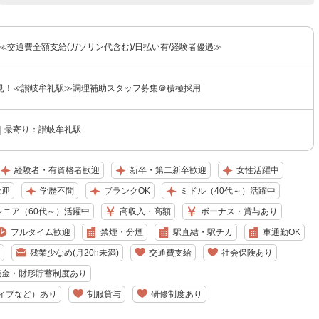
〜≪交通費全額支給(ガソリン代含む)/日払い有/経験者優遇≫
見！≪讃岐牟礼駅≫調理補助スタッフ募集＠積極採用
｜最寄り：讃岐牟礼駅
経験者・有資格者歓迎
新卒・第二新卒歓迎
女性活躍中
歓迎
学歴不問
ブランクOK
ミドル（40代～）活躍中
シニア（60代～）活躍中
高収入・高額
ボーナス・賞与あり
フルタイム歓迎
禁煙・分煙
駅直結・駅チカ
車通勤OK
残業少なめ(月20h未満)
交通費支給
社会保険あり
職金・財形貯蓄制度あり
ィブなど）あり
制服貸与
研修制度あり