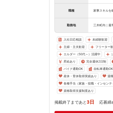
職種
家事スキルを
勤務地
三木町内｜最
入社日応相談
未経験歓迎
主婦・主夫歓迎
フリーター
エルダー（50代～）活躍中
昇給あり
完全週休2日制
バイク通勤OK
自転車通勤OK
産休・育休取得実績あり
退
各種手当（家族・役職・インセンテ
資格取得支援制度あり
3日
掲載終了まであと
応募締め切り: