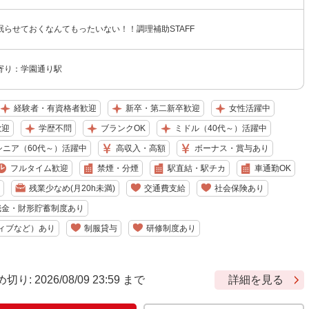
眠らせておくなんてもったいない！！調理補助STAFF
寄り：学園通り駅
経験者・有資格者歓迎
新卒・第二新卒歓迎
女性活躍中
歓迎
学歴不問
ブランクOK
ミドル（40代～）活躍中
シニア（60代～）活躍中
高収入・高額
ボーナス・賞与あり
フルタイム歓迎
禁煙・分煙
駅直結・駅チカ
車通勤OK
残業少なめ(月20h未満)
交通費支給
社会保険あり
職金・財形貯蓄制度あり
ィブなど）あり
制服貸与
研修制度あり
 2026/08/09 23:59 まで
詳細を見る