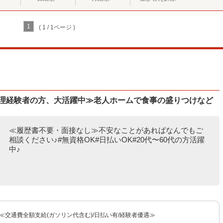
1
( 1 / 1ページ )
調理経験者の方、大活躍中≫老人ホームで食事の盛りつけなど
≪履歴書不要・面接なし≫不安なことがあればなんでもご
相談ください♪#無資格OK#日払いOK#20代〜60代の方活躍
中♪
〜≪交通費全額支給(ガソリン代含む)/日払い有/経験者優遇≫