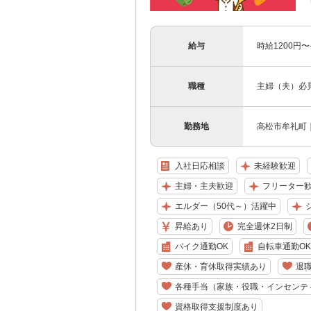
給与
時給1200円
職種
主婦（夫）必
勤務地
高松市牟礼町
入社日応相談
未経験歓迎
主婦・主夫歓迎
フリーター
エルダー（50代～）活躍中
昇給あり
完全週休2日制
バイク通勤OK
自転車通勤OK
産休・育休取得実績あり
退
各種手当（家族・役職・インセンテ
資格取得支援制度あり