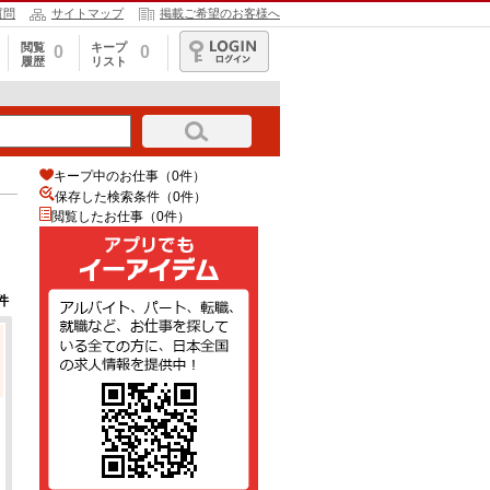
質問
サイトマップ
掲載ご希望のお客様へ
閲覧
キープ
0
0
履歴
リスト
ログイン
キープ中のお仕事（0件）
保存した検索条件（
0
件）
閲覧したお仕事（0件）
件