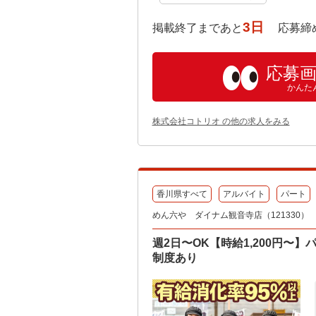
3日
掲載終了まであと
応募締め切り:
応募
かんた
株式会社コトリオ の他の求人をみる
香川県すべて
アルバイト
パート
めん六や ダイナム観音寺店（121330）
週2日〜OK【時給1,200円
制度あり