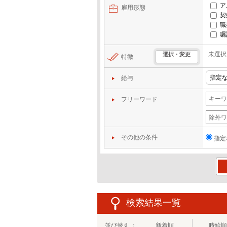
ア
雇用形態
契
職
嘱
未選択
選択・変更
特徴
給与
フリーワード
その他の条件
指定
この
検索結果一覧
並び替え ：
新着順
時給順