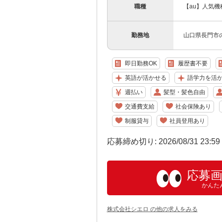
職種
【au】人気
勤務地
山口県長門市
即日勤務OK
履歴書不要
英語が活かせる
語学力を活
週払い
髪型・髪色自由
交通費支給
社会保険あり
制服貸与
社員登用あり
応募締め切り: 2026/08/31 23:5
応募
かんた
株式会社シエロ の他の求人をみる