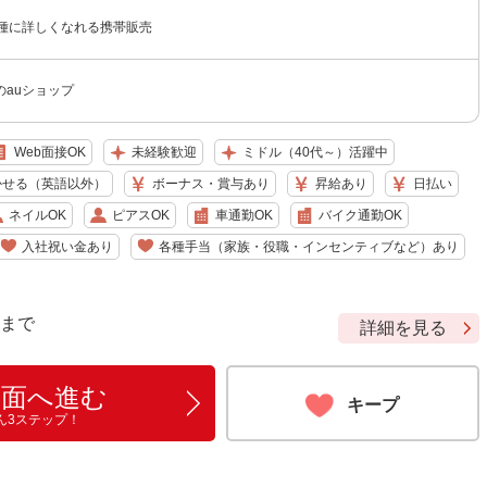
機種に詳しくなれる携帯販売
のauショップ
Web面接OK
未経験歓迎
ミドル（40代～）活躍中
かせる（英語以外）
ボーナス・賞与あり
昇給あり
日払い
ネイルOK
ピアスOK
車通勤OK
バイク通勤OK
入社祝い金あり
各種手当（家族・役職・インセンティブなど）あり
9 まで
詳細を見る
画面へ進む
キープ
ん3ステップ！