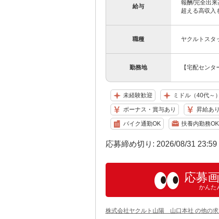
報酬/完全出来高
給与
超える高収入も
職種
ヤクルトスタ
勤務地
【宅配センター
未経験歓迎
ミドル（40代～
ボーナス・賞与あり
昇給あ
バイク通勤OK
扶養内勤務OK
応募締め切り: 2026/08/31 23:5
応募
かんた
株式会社ヤクルト山陽 山口本社 の他の求