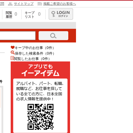
質問
サイトマップ
掲載ご希望のお客様へ
閲覧
キープ
0
0
履歴
リスト
ログイン
キープ中のお仕事（0件）
保存した検索条件（
0
件）
閲覧したお仕事（0件）
件