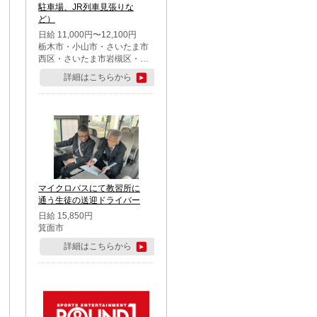
駐車場、JR列車見張りな
ど）
日給 11,000円〜12,100円
栃木市・小山市・さいたま市
西区・さいたま市岩槻区・久
喜市・蓮田市
詳細はこちらから
マイクロバスにて教習所に
通う生徒の送迎ドライバー
日給 15,850円
箕面市
詳細はこちらから