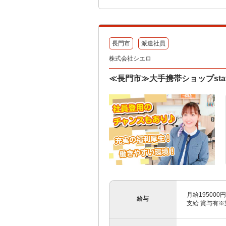
長門市
派遣社員
株式会社シエロ
≪長門市≫大手携帯ショップsta
月給19500
給与
支給 賞与有※