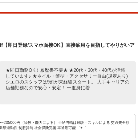
aff【即日登録/スマホ面接OK】直接雇用を目指してやりがいア
★即日勤務OK！履歴書不要★ ★20代・30代・40代が活躍
しています♪ ★ネイル・髪型・アクセサリー自由(規定あり)
シエロのスタッフは9割が未経験スタート。 大手キャリアの
店舗勤務なので安心・安定！ 一度身に着...
0円〜235000円（経験・能力による） ※給与幅は経験・スキルによる 交通費全額
業績連動性 制服貸与 社会保険完備 車通勤可能 ゜+゜...