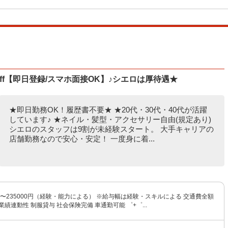
ff【即日登録/スマホ面接OK】♪シエロは厚待遇★
★即日勤務OK！履歴書不要★ ★20代・30代・40代が活躍
しています♪ ★ネイル・髪型・アクセサリー自由(規定あり)
シエロのスタッフは9割が未経験スタート。 大手キャリアの
店舗勤務なので安心・安定！ 一度身に着...
0円〜235000円（経験・能力による） ※給与幅は経験・スキルによる 交通費全額
業績連動性 制服貸与 社会保険完備 車通勤可能 ゜+゜...