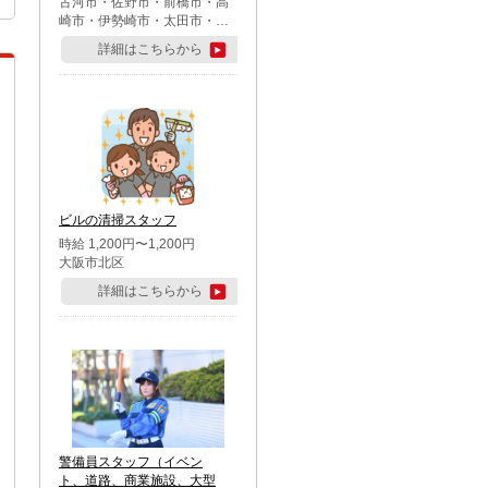
古河市・佐野市・前橋市・高
崎市・伊勢崎市・太田市・館
林市・藤岡市・大泉町・さい
詳細はこちらから
たま市北区・川越市・熊谷
市・行田市・秩父市・所沢
市・飯能市・東松山市・坂戸
市・鶴ケ島市・千葉市中央
区・市川市・松戸市・習志野
市・柏市・流山市・八千代
市・足立区・江戸川区・八王
子市・町田市
ビルの清掃スタッフ
時給 1,200円〜1,200円
大阪市北区
詳細はこちらから
警備員スタッフ（イベン
ト、道路、商業施設、大型