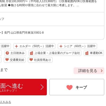
制 月収100,000円〜（平均収入123,988円） ◎扶養範囲内OK◎扶養範囲を
歓迎 ◆働ける時間や環境に合わせて最大限に考慮します。 ...
ッフ
】長門 山口県長門市東深川801-8
）活躍中
エルダー（50代～）活躍中
シニア（60代～）活躍中
り
土日祝休み
上場企業・上場企業のグループ会社
車通勤OK
交通費支給
社員登用あり
9 まで
詳細を見る
画面へ進む
キープ
ん3ステップ！
人をみる