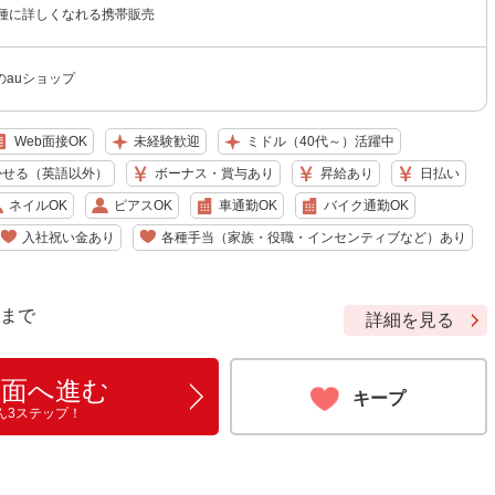
機種に詳しくなれる携帯販売
のauショップ
Web面接OK
未経験歓迎
ミドル（40代～）活躍中
かせる（英語以外）
ボーナス・賞与あり
昇給あり
日払い
ネイルOK
ピアスOK
車通勤OK
バイク通勤OK
入社祝い金あり
各種手当（家族・役職・インセンティブなど）あり
9 まで
詳細を見る
画面へ進む
キープ
ん3ステップ！