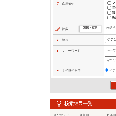
ア
雇用形態
契
職
嘱
未選択
選択・変更
特徴
給与
フリーワード
その他の条件
指定
この
検索結果一覧
並び替え ：
新着順
時給順