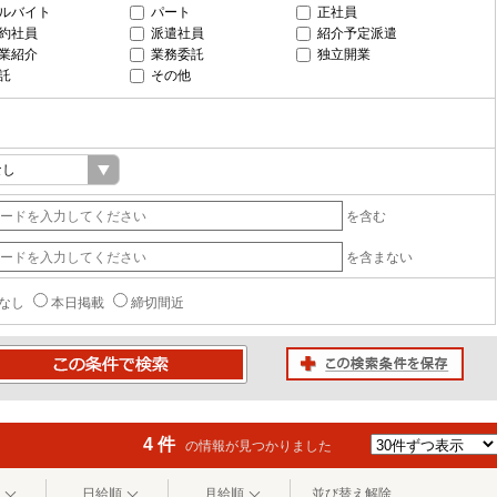
ルバイト
パート
正社員
約社員
派遣社員
紹介予定派遣
業紹介
業務委託
独立開業
託
その他
を含む
を含まない
なし
本日掲載
締切間近
この検索条件を保存
条件で検索
4 件
の情報が見つかりました
日給順
月給順
並び替え解除