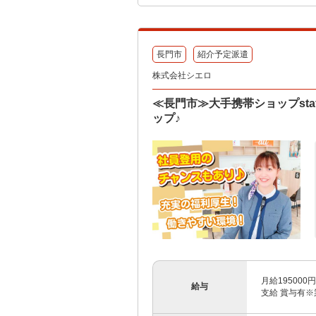
長門市
紹介予定派遣
株式会社シエロ
≪長門市≫大手携帯ショップst
ップ♪
月給19500
給与
支給 賞与有※