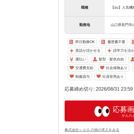
職種
【au】人気
勤務地
山口県長門市
即日勤務OK
履歴書不要
英語が活かせる
語学力を活
週払い
髪型・髪色自由
交通費支給
社会保険あり
制服貸与
社員登用あり
応募締め切り: 2026/08/31 23:5
応募
かんた
株式会社シエロ の他の求人をみる