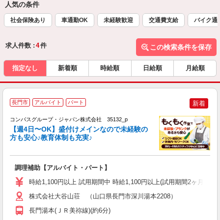
人気の条件
社会保険あり
車通勤OK
未経験歓迎
交通費支給
バイク通
求人件数 :
4
件
この検索条件を保存
指定なし
新着順
時給順
日給順
月給順
長門市
アルバイト
パート
新着
コンパスグループ・ジャパン株式会社 35132_p
く
【週4日〜OK】盛付けメインなので未経験の
方も安心♪教育体制も充実♪
大
調理補助【アルバイト・パート】
入
歓
時給1,100円以上 試用期間中 時給1,100円以上(試用期間2ヶ月
～
用
株式会社大谷山荘 （山口県長門市深川湯本2208）
イ
長門湯本(ＪＲ美祢線)(約6分)