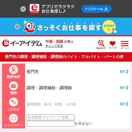
中国・四国
の求人
▼エリア変更
長門市の調理・調理補助・調理師のバイト・アルバイト・パートの求
人情報一覧
長門市
選択
勤務地/駅
調理・調理補助・調理師
選択
職種
雇用形態、給与、特徴、その他
選択
こだわり
を含まない
フリーワード