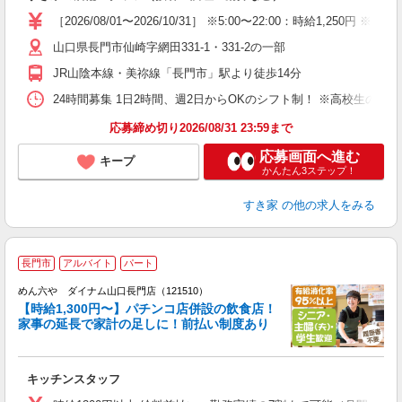
タ
［2026/08/01〜2026/10/31］ ※5:00〜22:00：時給1,250円
（
山口県長門市仙崎字網田331-1・331-2の一部
夜
事
JR山陰本線・美祢線「長門市」駅より徒歩14分
24時間募集 1日2時間、週2日からOKのシフト制！ ※高校生のシ
応募締め切り2026/08/31 23:59まで
応募画面へ進む
キープ
かんたん3ステップ！
すき家
の他の求人をみる
長門市
アルバイト
パート
めん六や ダイナム山口長門店（121510）
【時給1,300円〜】パチンコ店併設の飲食店！
家事の延長で家計の足しに！前払い制度あり
未
キッチンスタッフ
K