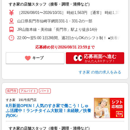
つ
すき家の店舗スタッフ（接客・調理・清掃など）
履
ミ
［2026/08/01〜2026/10/31］ 時給1,563円 ［通常］ 時給1,375円
～
山口県長門市仙崎字網田331-1・331-2の一部
勤
社
JR山陰本線・美祢線「長門市」駅より徒歩14分
22:00〜翌5:00 1日2時間、週2日からOKのシフト制！ ●扶養内勤務
応募締め切り2026/08/31 23:59まで
応募画面へ進む
キープ
かんたん3ステップ！
すき家
の他の求人をみる
≪
長門市
アルバイト
パート
すき家 191号長門店
8月新規OPEN！人気のすき家で働こう！しゅ
安
ふ活躍中！ランチタイム大歓迎！未経験／扶養
内OK♪
の
すき家の店舗スタッフ（接客・調理・清掃など）
履