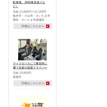
駐車場、JR列車見張りな
ど）
日給 11,000円〜12,100円
栃木市・小山市・さいたま市
西区・さいたま市岩槻区・久
喜市・蓮田市
詳細はこちらから
マイクロバスにて教習所に
通う生徒の送迎ドライバー
日給 15,850円
箕面市
詳細はこちらから