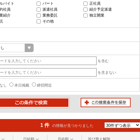
ルバイト
パート
正社員
約社員
派遣社員
紹介予定派遣
業紹介
業務委託
独立開業
託
その他
を含む
を含まない
なし
本日掲載
締切間近
この検索条件を保存
条件で検索
1 件
の情報が見つかりました
日給順
月給順
並び替え解除