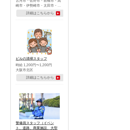
古河市・佐野市・前橋市・高
崎市・伊勢崎市・太田市・館
林市・藤岡市・大泉町・さい
詳細はこちらから
たま市北区・川越市・熊谷
市・行田市・秩父市・所沢
市・飯能市・東松山市・坂戸
市・鶴ケ島市・千葉市中央
区・市川市・松戸市・習志野
市・柏市・流山市・八千代
市・足立区・江戸川区・八王
子市・町田市
ビルの清掃スタッフ
時給 1,200円〜1,200円
大阪市北区
詳細はこちらから
警備員スタッフ（イベン
ト、道路、商業施設、大型