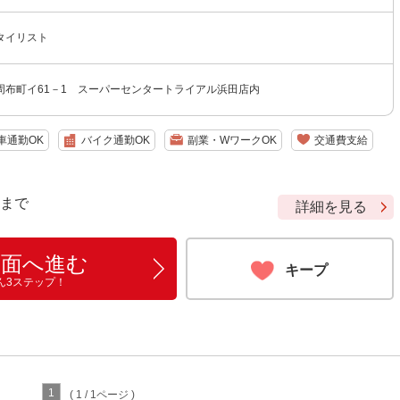
タイリスト
周布町イ61－1 スーパーセンタートライアル浜田店内
車通勤OK
バイク通勤OK
副業・WワークOK
交通費支給
9 まで
詳細を見る
画面へ進む
キープ
ん3ステップ！
1
( 1 / 1ページ )