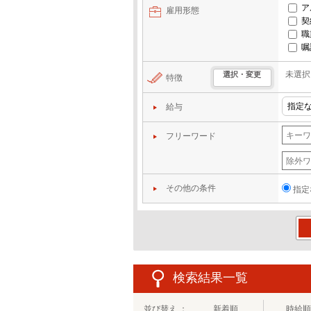
ア
雇用形態
契
職
嘱
未選択
選択・変更
特徴
給与
フリーワード
その他の条件
指定
この
検索結果一覧
並び替え ：
新着順
時給順