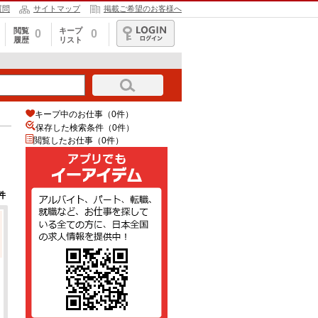
質問
サイトマップ
掲載ご希望のお客様へ
閲覧
キープ
0
0
履歴
リスト
ログイン
キープ中のお仕事（0件）
保存した検索条件（
0
件）
閲覧したお仕事（0件）
件