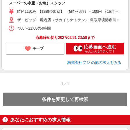
スーパーの水産（お魚）スタッフ
未
社
時給1191円 【時間帯加給】 （5時〜8時）＋100円 （16時〜20
ザ・ビッグ 境港店（サカイミナトテン） 鳥取県境港市清水町790
7:00〜11:00の4時間
応募締め切り2027/03/31 23:59まで
応募画面へ進む
キープ
かんたん3ステップ！
株式会社フジ
の他の求人をみる
1／1
条件を変更して再検索
あなたにおすすめの求人情報