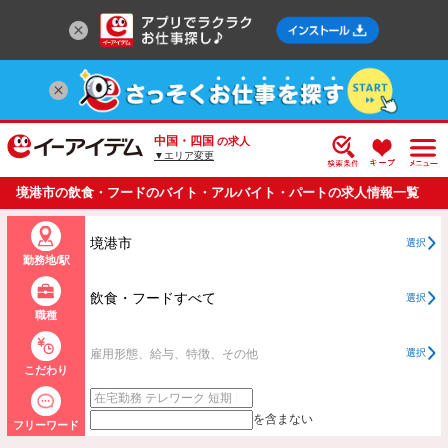
中国・四国
の求人
▼エリア変更
境港市の飲食・フードのバイト・アルバイト・パートの求人情報一覧
境港市
選択
勤務地/駅
飲食・フードすべて
選択
職種
雇用形態、給与、特徴、その他
選択
こだわり
を含まない
フリーワード