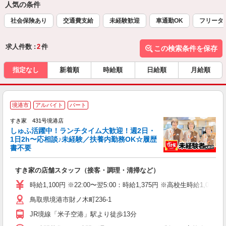
人気の条件
社会保険あり
交通費支給
未経験歓迎
車通勤OK
フリータ
求人件数 :
2
件
この検索条件を保存
指定なし
新着順
時給順
日給順
月給順
≪
境港市
アルバイト
パート
すき家 431号境港店
しゅふ活躍中！ランチタイム大歓迎！週2日・
安
1日2h〜応相談♪未経験／扶養内勤務OK☆履歴
書不要
の
すき家の店舗スタッフ（接客・調理・清掃など）
履
タ
時給1,100円 ※22:00〜翌5:00：時給1,375円 ※高校生時給1,050
（
鳥取県境港市財ノ木町236-1
夜
事
JR境線「米子空港」駅より徒歩13分