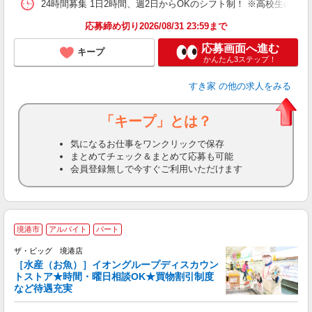
24時間募集 1日2時間、週2日からOKのシフト制！ ※高校生のシ
応募締め切り2026/08/31 23:59まで
応募画面へ進む
キープ
かんたん3ステップ！
すき家
の他の求人をみる
「キープ」とは？
気になるお仕事をワンクリックで保存
まとめてチェック＆まとめて応募も可能
会員登録無しで今すぐご利用いただけます
境港市
アルバイト
パート
ザ・ビッグ 境港店
［水産（お魚）］イオングループディスカウン
トストア★時間・曜日相談OK★買物割引制度
など待遇充実
を