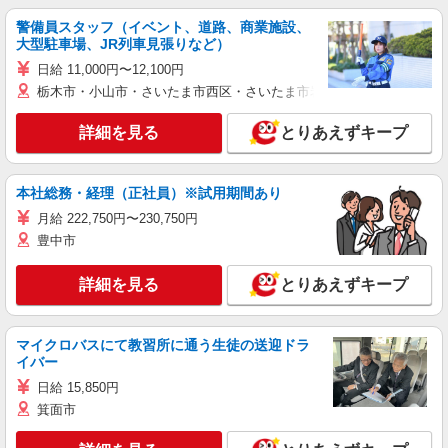
警備員スタッフ（イベント、道路、商業施設、
大型駐車場、JR列車見張りなど）
日給 11,000円〜12,100円
栃木市・小山市・さいたま市西区・さいたま市岩槻区・久喜市・蓮田
詳細を見る
とりあえずキープ
本社総務・経理（正社員）※試用期間あり
月給 222,750円〜230,750円
豊中市
詳細を見る
とりあえずキープ
マイクロバスにて教習所に通う生徒の送迎ドラ
イバー
日給 15,850円
箕面市