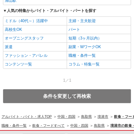
湖山駅
人気の特集からバイト・アルバイト・パートを探す
ミドル（40代～）活躍中
主婦・主夫歓迎
高校生OK
パート
オープニングスタッフ
短期（3ヶ月以内）
派遣
副業・WワークOK
ファッション・アパレル
職種・条件一覧
コンテンツ一覧
コラム・特集一覧
1／1
条件を変更して再検索
アルバイト・バイト・求人TOP
中国・四国
鳥取県
境港市
飲食・フー
職種・条件一覧
飲食・フードすべて
中国・四国
鳥取県
境港市の飲食