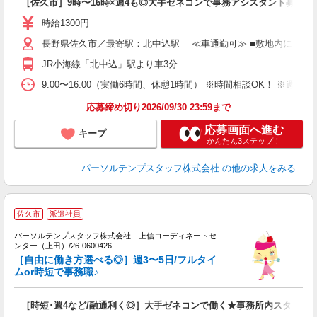
［佐久市］9時〜16時×週4も◎大手ゼネコンで事務アシスタント募集♪
時給1300円
長野県佐久市／最寄駅：北中込駅 ≪車通勤可≫ ■敷地内に無料
JR小海線「北中込」駅より車3分
9:00〜16:00（実働6時間、休憩1時間） ※時間相談OK！ ※
応募締め切り2026/09/30 23:59まで
応募画面へ進む
キープ
かんたん3ステップ！
パーソルテンプスタッフ株式会社
の他の求人をみる
佐久市
派遣社員
間
し
パーソルテンプスタッフ株式会社 上信コーディネートセ
ンター（上田）/26-0600426
で
［自由に働き方選べる◎］週3〜5日/フルタイ
未
ムor時短で事務職♪
［時短･週4など/融通利く◎］大手ゼネコンで働く★事務所内スタッフ