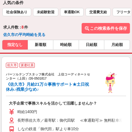
人気の条件
社会保険あり
未経験歓迎
車通勤OK
交通費支給
フリータ
求人件数 :
8
件
この検索条件を保存
佐久市の平均時給を見る
指定なし
新着順
時給順
日給順
月給順
佐久市
派遣社員
パーソルテンプスタッフ株式会社 上信コーディネートセ
年
ンター（上田）/26-0501817
未
《佐久市》月給21万☆事務サポート★土日祝
休み♪残業少なめ♪
大手企業で事務スキルを活かして活躍しませんか？
時給1400円
長野県佐久市／最寄駅：御代田駅 ≪車通勤可≫ 無料駐車場あり
しなの鉄道「御代田」駅より車10分