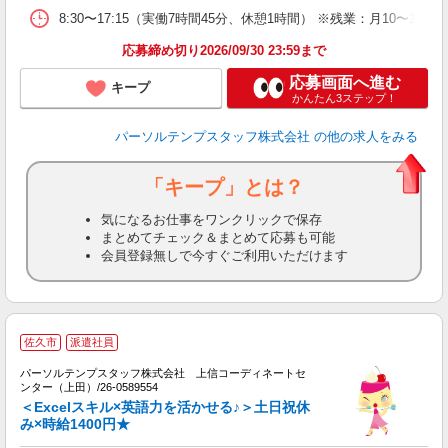
8:30〜17:15（実働7時間45分、休憩1時間） ※残業：月10〜
応募締め切り2026/09/30 23:59まで
応募画面へ進む
キープ
かんたん3ステップ！
パーソルテンプスタッフ株式会社
の他の求人をみる
「キープ」とは？
気になるお仕事をワンクリックで保存
まとめてチェック＆まとめて応募も可能
会員登録無しで今すぐご利用いただけます
佐久市
派遣社員
で
パーソルテンプスタッフ株式会社 上信コーディネートセ
を
ンター（上田）/26-0589554
未
＜Excelスキル×英語力を活かせる♪＞土日祝休
み×時給1400円★