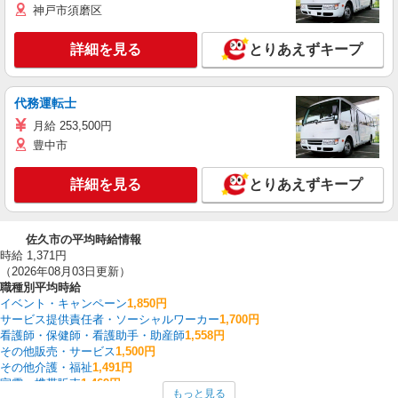
神戸市須磨区
詳細を見る
とりあえずキープ
代務運転士
月給 253,500円
豊中市
詳細を見る
とりあえずキープ
佐久市の平均時給情報
時給 1,371円
（2026年08月03日更新）
職種別平均時給
イベント・キャンペーン
1,850円
サービス提供責任者・ソーシャルワーカー
1,700円
看護師・保健師・看護助手・助産師
1,558円
その他販売・サービス
1,500円
その他介護・福祉
1,491円
家電・携帯販売
1,469円
もっと見る