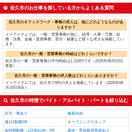
介護職・ヘルパー
1,446円
保育士・保育補助
1,400円
佐久市のお仕事を探している方からよくある質問
CADオペレーター・積算
1,400円
その他軽作業・製造・物流
1,369円
佐久市の他の職種の平均時給を見る
佐久市のオフィスワーク・事務の求人は、他にどのようなものがあ
りますか？
イーアイデムでは、一般・営業事務の他に、経理・人事・労務・総
務・法務、金融・貿易事務、受付・秘書など様々な求人を掲載してい
ます。
佐久市の一般・営業事務の時給はどれくらいですか？
佐久市の一般・営業事務の平均時給は1,318円です（2026年08月03日
更新）。
佐久市の一般・営業事務の求人数はどれくらいありますか？
イーアイデムでは、佐久市で8件の求人を掲載しています（2026年08
月10日現在）。
佐久市の特徴でバイト・アルバイト・パートを絞り込む
社宅・寮あり
服装自由
週1日勤務OK
オープニングスタッフ
短時間勤務（1日4h以内）OK
産休・育休取得実績あり