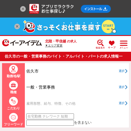
北陸・甲信越
の求人
▼エリア変更
佐久市の一般・営業事務のバイト・アルバイト・パートの求人情報一
覧
佐久市
選択
勤務地/駅
一般・営業事務
選択
職種
雇用形態、給与、特徴、その他
選択
こだわり
を含まない
フリーワード