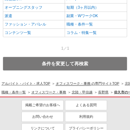
オープニングスタッフ
短期（3ヶ月以内）
派遣
副業・WワークOK
ファッション・アパレル
職種・条件一覧
コンテンツ一覧
コラム・特集一覧
1／1
条件を変更して再検索
アルバイト・バイト・求人TOP
オフィスワーク・事務
の専門サイトTOP
北
職種・条件一覧
オフィスワーク・事務
北陸・甲信越
長野県
佐久市の
掲載ご希望のお客様へ
よくある質問
お問い合わせ
利用規約
リンクについて
プライバシーポリシー