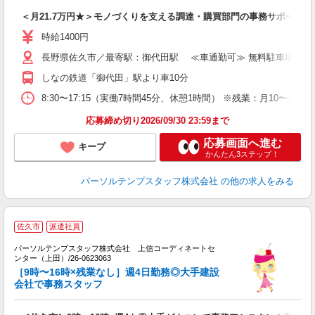
＜月21.7万円★＞モノづくりを支える調達・購買部門の事務サポート♪
時給1400円
長野県佐久市／最寄駅：御代田駅 ≪車通勤可≫ 無料駐車場あり
しなの鉄道「御代田」駅より車10分
8:30〜17:15（実働7時間45分、休憩1時間） ※残業：月10〜
応募締め切り2026/09/30 23:59まで
応募画面へ進む
キープ
かんたん3ステップ！
パーソルテンプスタッフ株式会社
の他の求人をみる
■
佐久市
派遣社員
ン
x
パーソルテンプスタッフ株式会社 上信コーディネートセ
経
ンター（上田）/26-0623063
未
［9時〜16時×残業なし］週4日勤務◎大手建設
会社で事務スタッフ