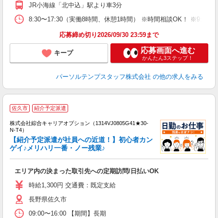
JR小海線「北中込」駅より車3分
8:30〜17:30（実働8時間、休憩1時間） ※時間相談OK！ ※9:
応募締め切り2026/09/30 23:59まで
応募画面へ進む
キープ
かんたん3ステップ！
パーソルテンプスタッフ株式会社
の他の求人をみる
≪
佐久市
紹介予定派遣
い
株式会社綜合キャリアオプション（1314VJ0805G41★30-
N-T4）
【紹介予定派遣が社員への近道！】初心者カン
ゲイ♪メリハリ一番・ノー残業♪
得
入
エリア内の決まった取引先への定期訪問/日払いOK
分
歓
時給1,300円 交通費：既定支給
（
長野県佐久市
ぼ
09:00〜16:00 【期間】長期