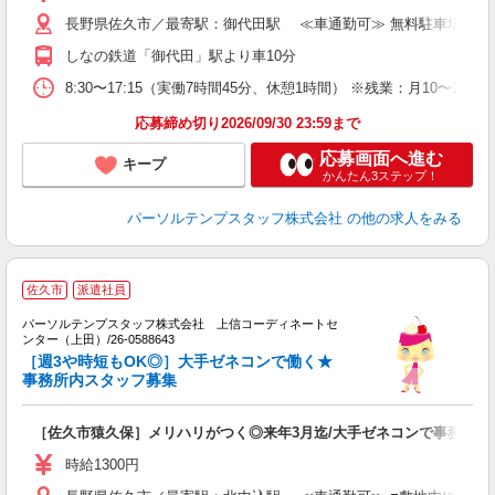
長野県佐久市／最寄駅：御代田駅 ≪車通勤可≫ 無料駐車場あり
しなの鉄道「御代田」駅より車10分
8:30〜17:15（実働7時間45分、休憩1時間） ※残業：月10〜
応募締め切り2026/09/30 23:59まで
応募画面へ進む
キープ
かんたん3ステップ！
パーソルテンプスタッフ株式会社
の他の求人をみる
■
佐久市
派遣社員
難
K
パーソルテンプスタッフ株式会社 上信コーディネートセ
ンター（上田）/26-0588643
で
［週3や時短もOK◎］大手ゼネコンで働く★
未
事務所内スタッフ募集
［佐久市猿久保］メリハリがつく◎来年3月迄/大手ゼネコンで事務スタ
時給1300円