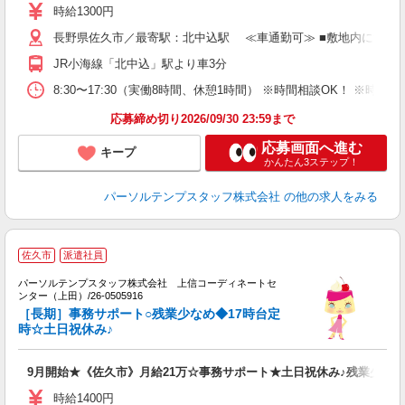
時給1300円
長野県佐久市／最寄駅：北中込駅 ≪車通勤可≫ ■敷地内に無料
JR小海線「北中込」駅より車3分
8:30〜17:30（実働8時間、休憩1時間） ※時間相談OK！ ※時
応募締め切り2026/09/30 23:59まで
応募画面へ進む
キープ
かんたん3ステップ！
パーソルテンプスタッフ株式会社
の他の求人をみる
佐久市
派遣社員
パーソルテンプスタッフ株式会社 上信コーディネートセ
年
ンター（上田）/26-0505916
未
［長期］事務サポート○残業少なめ◆17時台定
時☆土日祝休み♪
9月開始★《佐久市》月給21万☆事務サポート★土日祝休み♪残業少なめ
時給1400円