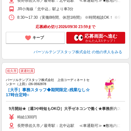
長野県佐久市／最寄駅：北中込駅 ≪車通勤可≫ ■敷地内に無料
JR小海線「北中込」駅より車3分
8:30〜17:30（実働8時間、休憩1時間） ※時間相談OK！ ※9:
応募締め切り2026/09/30 23:59まで
応募画面へ進む
キープ
かんたん3ステップ！
パーソルテンプスタッフ株式会社
の他の求人をみる
佐久市
派遣社員
可
で
パーソルテンプスタッフ株式会社 上信コーディネートセ
ンター（上田）/26-0592878
つ
［大手］事務スタッフ◆期間限定♪残業なし☆
未
17時台定時○
9月開始★［週3や時短もOK◎］大手ゼネコンで働く★事務所内スタッ
時給1300円
長野県佐久市／最寄駅：北中込駅 ≪車通勤可≫ ■敷地内に無料