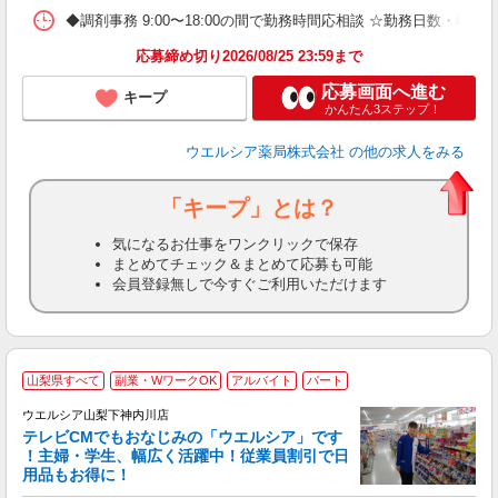
◆調剤事務 9:00〜18:00の間で勤務時間応相談 ☆勤務日数・曜
応募締め切り2026/08/25 23:59まで
応募画面へ進む
キープ
かんたん3ステップ！
ウエルシア薬局株式会社
の他の求人をみる
「キープ」とは？
気になるお仕事をワンクリックで保存
まとめてチェック＆まとめて応募も可能
会員登録無しで今すぐご利用いただけます
山梨県すべて
副業・WワークOK
アルバイト
パート
ウエルシア山梨下神内川店
テレビCMでもおなじみの「ウエルシア」です
！主婦・学生、幅広く活躍中！従業員割引で日
用品もお得に！