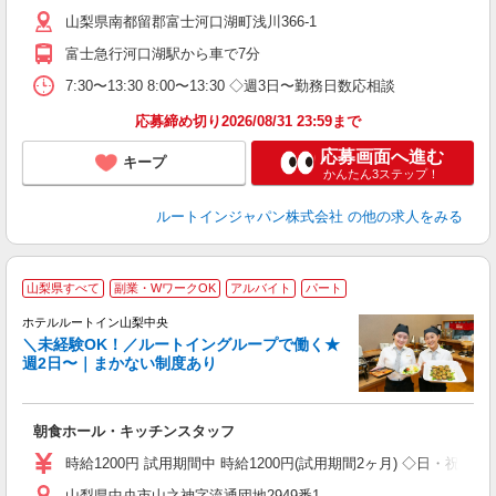
山梨県南都留郡富士河口湖町浅川366-1
富士急行河口湖駅から車で7分
7:30〜13:30 8:00〜13:30 ◇週3日〜勤務日数応相談
応募締め切り2026/08/31 23:59まで
応募画面へ進む
キープ
かんたん3ステップ！
ルートインジャパン株式会社
の他の求人をみる
山梨県すべて
副業・WワークOK
アルバイト
パート
ホテルルートイン山梨中央
＼未経験OK！／ルートイングループで働く★
週2日〜｜まかない制度あり
履
迎
躍
朝食ホール・キッチンスタッフ
早
保
時給1200円 試用期間中 時給1200円(試用期間2ヶ月) ◇日・祝日
資
山梨県中央市山之神字流通団地2949番1