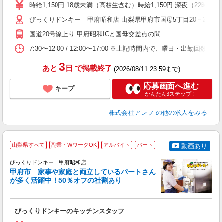
～
時給1,150円 18歳未満（高校生含む）時給1,150円 深夜（22
扶
い
びっくりドンキー 甲府昭和店 山梨県甲府市国母5丁目20－24
国道20号線上り 甲府昭和ICと国母交差点の間
7:30〜12:00 / 12:00〜17:00 ※上記時間内で、曜日
3
あと
日
で掲載終了
(2026/08/11 23:59まで)
応募画面へ進む
キープ
かんたん3ステップ！
株式会社アレフ
の他の求人をみる
山梨県すべて
副業・WワークOK
アルバイト
パート
動画あり
びっくりドンキー 甲府昭和店
甲府市 家事や家庭と両立しているパートさん
が多く活躍中！50％オフの社割あり
あ
びっくりドンキーのキッチンスタッフ
履
～