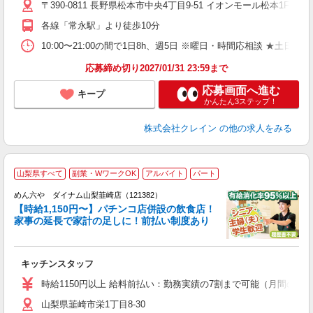
〒390-0811 長野県松本市中央4丁目9-51 イオンモール松本1F 
日
ピ
各線「常永駅」より徒歩10分
取
割
10:00〜21:00の間で1日8h、週5日 ※曜日・時間応相談 ★土日祝・長期勤務
応募締め切り2027/01/31 23:59まで
応募画面へ進む
キープ
かんたん3ステップ！
株式会社クレイン
の他の求人をみる
山梨県すべて
副業・WワークOK
アルバイト
パート
めん六や ダイナム山梨韮崎店（121382）
【時給1,150円〜】パチンコ店併設の飲食店！
家事の延長で家計の足しに！前払い制度あり
未
キッチンスタッフ
K
時給1150円以上 給料前払い：勤務実績の7割まで可能（月間の上限
山梨県韮崎市栄1丁目8-30