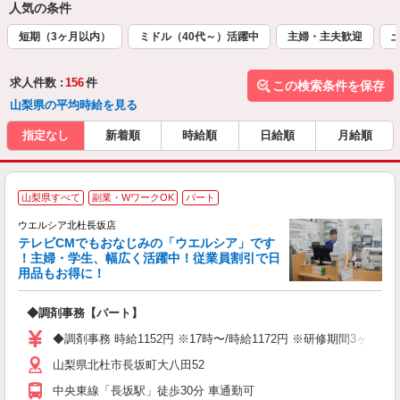
人気の条件
短期（3ヶ月以内）
ミドル（40代～）活躍中
主婦・主夫歓迎
求人件数 :
156
件
この検索条件を保存
山梨県の平均時給を見る
指定なし
新着順
時給順
日給順
月給順
山梨県すべて
副業・WワークOK
パート
ウエルシア北杜長坂店
テレビCMでもおなじみの「ウエルシア」です
！主婦・学生、幅広く活躍中！従業員割引で日
用品もお得に！
プ
◆調剤事務【パート】
通
◆調剤事務 時給1152円 ※17時〜/時給1172円 ※研修期間3ヶ
山梨県北杜市長坂町大八田52
中央東線「長坂駅」徒歩30分 車通勤可