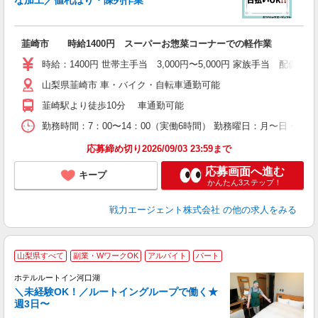
あ
韮崎市 時給1400円 スーパーお惣菜コーナーでの軽作業
時給：1400円 世帯主手当 3,000円〜5,000円 家族手当 配偶者10
山梨県韮崎市 車・バイク・自転車通勤可能
韮崎駅より徒歩10分 車通勤可能
勤務時間：7：00〜14：00（実働6時間） 勤務曜日：月〜日・祝 
応募締め切り2026/09/03 23:59まで
応募画面へ進む
キープ
かんたん3ステップ！
戦力エージェント株式会社
の他の求人をみる
山梨県すべて
副業・WワークOK
アルバイト
パート
ホテルルートイン河口湖
＼未経験OK！／ルートイングループで働く★
週3日〜
履