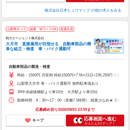
株式会社日本ヒュウマップ
の他の求人をみる
・
山梨県すべて
副業・WワークOK
派遣社員
履
戦力エージェント株式会社
ブ
大月市 直接雇用が目指せる 自動車部品の簡
単な組立・検査 車・バイク通勤可
あ
自動車部品の製造・検査
時給：1500円 月収例 時給1500円×7.5h×21日=236,250
山梨県大月市 車・バイク通勤可 無料駐車場あり
JR中央線猿橋駅より車10分 大月駅より車10分
勤務時間：8：30〜17：00（実働7.5時間） 残業少なめ★ 勤務曜
応募締め切り2026/09/03 23:59まで
応募画面へ進む
キープ
かんたん3ステップ！