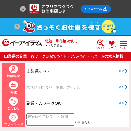
北陸・甲信越
の求人
▼エリア変更
山梨県の副業・WワークOKのバイト・アルバイト・パートの求人情報
一覧 【4ページ目】
山梨県すべて
選択
勤務地/駅
未設定
例）食品、事務、アパレル
選択
職種
副業・WワークOK
選択
こだわり
を含まない
フリーワード