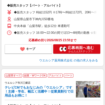
プ
◆販売スタッフ【パート・アルバイト】
ボ
業
◆販売スタッフ 時給1152円 ※17時〜/時給1172円、20時〜/時
給
山梨県山梨市下神内川50番地
中央本線「山梨市駅」徒歩12分 車通勤可
◆販売スタッフ 16:00〜22:00の間で1日3〜4時間の勤務 ☆勤
応募締め切り2026/08/25 23:59まで
応募画面へ進む
キープ
かんたん3ステップ！
ウエルシア薬局株式会社
の他の求人をみる
山梨県すべて
副業・WワークOK
アルバイト
パート
ウエルシア市川三郷店
テレビCMでもおなじみの「ウエルシア」です
！主婦・学生、幅広く活躍中！従業員割引で日
用品もお得に！
プ