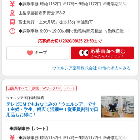
通
◆調剤事務 時給1152円 ※17時〜/時給1172円 ※研修期間3ヶ
山梨県都留市田野倉158-2
富士急行「上大月駅」徒歩13分 車通勤可
◆調剤事務 9:00〜19:00の間で勤務時間応相談 ☆勤務日数・曜
応募締め切り2026/08/25 23:59まで
応募画面へ進む
キープ
かんたん3ステップ！
ウエルシア薬局株式会社
の他の求人をみる
山梨県すべて
副業・WワークOK
パート
ウエルシア河口湖船津店
テレビCMでもおなじみの「ウエルシア」です
！主婦・学生、幅広く活躍中！従業員割引で日
用品もお得に！
プ
◆調剤事務【パート】
通
◆調剤事務 時給1152円 ※17時〜/時給1172円 ※研修期間3ヶ