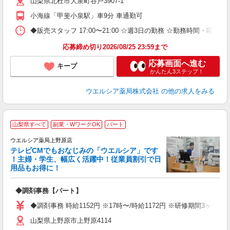
山梨県北杜市大泉町谷戸3907-1
小海線「甲斐小泉駅」車9分 車通勤可
◆販売スタッフ 17:00〜21:00 ☆週3日の勤務 ☆勤務時間・曜
応募締め切り2026/08/25 23:59まで
応募画面へ進む
キープ
かんたん3ステップ！
ウエルシア薬局株式会社
の他の求人をみる
山梨県すべて
副業・WワークOK
パート
ウエルシア薬局上野原店
テレビCMでもおなじみの「ウエルシア」です
！主婦・学生、幅広く活躍中！従業員割引で日
用品もお得に！
プ
◆調剤事務【パート】
通
◆調剤事務 時給1152円 ※17時〜/時給1172円 ※研修期間3ヶ
山梨県上野原市上野原4114