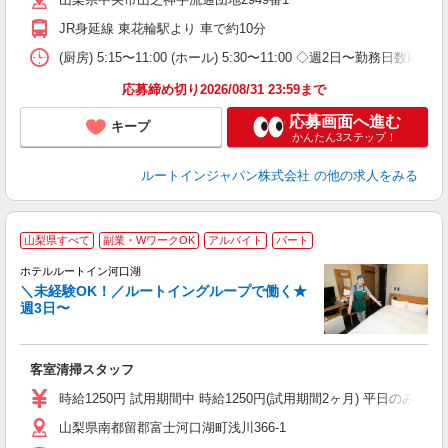
JR身延線 東花輪駅より 車で約10分
(厨房) 5:15〜11:00 (ホール) 5:30〜11:00 ◇週2日〜勤務日
応募締め切り2026/08/31 23:59まで
応募画面へ進む
キープ
かんたん3ステップ！
ルートインジャパン株式会社
の他の求人をみる
山梨県すべて
副業・WワークOK
アルバイト
パート
ホテルルートイン河口湖
＼未経験OK！／ルートイングループで働く★
週3日〜
履
迎
躍
客室清掃スタッフ
養
修
時給1250円 試用期間中 時給1250円(試用期間2ヶ月) 平日のみ出勤の
山梨県南都留郡富士河口湖町浅川366-1