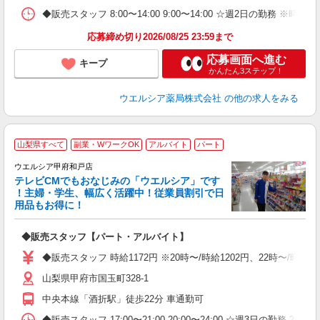
◆販売スタッフ 8:00〜14:00 9:00〜14:00 ☆週2日の勤務 ※時
応募締め切り2026/08/25 23:59まで
応募画面へ進む
キープ
かんたん3ステップ！
ウエルシア薬局株式会社
の他の求人をみる
山梨県すべて
副業・WワークOK
アルバイト
パート
ウエルシア甲府和戸店
テレビCMでもおなじみの「ウエルシア」です
！主婦・学生、幅広く活躍中！従業員割引で日
用品もお得に！
プ
◆販売スタッフ【パート・アルバイト】
ボ
内
◆販売スタッフ 時給1172円 ※20時〜/時給1202円、22時〜/時
ク
山梨県甲府市国玉町328-1
中央本線「酒折駅」徒歩22分 車通勤可
◆販売スタッフ 17:00〜21:00 20:00〜24:00 ☆週3日の勤務 