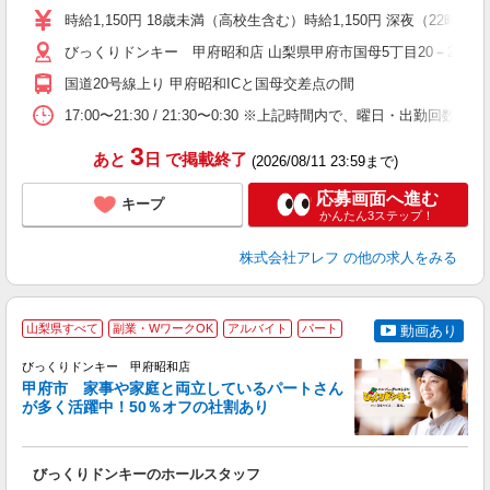
～
時給1,150円 18歳未満（高校生含む）時給1,150円 深夜（22
扶
い
びっくりドンキー 甲府昭和店 山梨県甲府市国母5丁目20－24
国道20号線上り 甲府昭和ICと国母交差点の間
17:00〜21:30 / 21:30〜0:30 ※上記時間内で、曜日
3
あと
日
で掲載終了
(2026/08/11 23:59まで)
応募画面へ進む
キープ
かんたん3ステップ！
株式会社アレフ
の他の求人をみる
山梨県すべて
副業・WワークOK
アルバイト
パート
動画あり
ス
びっくりドンキー 甲府昭和店
甲府市 家事や家庭と両立しているパートさん
が多く活躍中！50％オフの社割あり
＜
びっくりドンキーのホールスタッフ
履