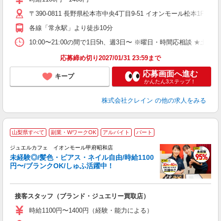
ド
〒390-0811 長野県松本市中央4丁目9-51 イオンモール松本1F 
日
ピ
各線「常永駅」より徒歩10分
取
割
10:00〜21:00の間で1日5h、週3日〜 ※曜日・時間応相談 ★土日祝・長期勤
応募締め切り2027/01/31 23:59まで
応募画面へ進む
キープ
かんたん3ステップ！
株式会社クレイン
の他の求人をみる
山梨県すべて
副業・WワークOK
アルバイト
パート
ジュエルカフェ イオンモール甲府昭和店
未経験◎/髪色・ピアス・ネイル自由/時給1100
円〜/ブランクOK/しゅふ活躍中！
場
接客スタッフ（ブランド・ジュエリー買取店）
女
時給1100円〜1400円（経験・能力による）
ド