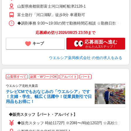
山梨県南都留郡富士河口湖町船津2128-1
富士急行「河口湖駅」徒歩9分 車通勤可
◆調剤事務 9:00〜19:00の間で勤務時間応相談 ☆勤務日数・曜
応募締め切り2026/08/25 23:59まで
応募画面へ進む
キープ
かんたん3ステップ！
ウエルシア薬局株式会社
の他の求人をみる
山梨県すべて
副業・WワークOK
アルバイト
パート
ウエルシア北杜大泉店
テレビCMでもおなじみの「ウエルシア」です
！主婦・学生、幅広く活躍中！従業員割引で日
用品もお得に！
プ
◆販売スタッフ【パート・アルバイト】
高
（
◆販売スタッフ 時給1172円 ※20時〜/時給1202円 ☆高校生ア
業