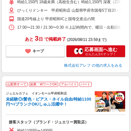
時給1,150円 18歳未満（高校生含む）時給1,150円 深夜（22
扶
い
びっくりドンキー 甲府昭和店 山梨県甲府市国母5丁目20－24
国道20号線上り 甲府昭和ICと国母交差点の間
17:00〜21:30 / 21:30〜0:30 ※上記時間内で、曜日
3
あと
日
で掲載終了
(2026/08/11 23:59まで)
応募画面へ進む
キープ
かんたん3ステップ！
株式会社アレフ
の他の求人をみる
山梨県すべて
副業・WワークOK
アルバイト
パート
ジュエルカフェ イオンモール甲府昭和店
未経験◎/髪色・ピアス・ネイル自由/時給1100
円〜/ブランクOK/しゅふ活躍中！
場
接客スタッフ（ブランド・ジュエリー買取店）
女
時給1100円〜1400円