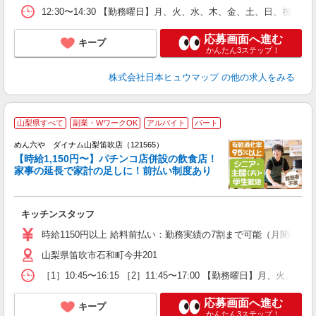
12:30〜14:30 【勤務曜日】月、火、水、木、金、土、日、祝 勤
応募画面へ進む
キープ
かんたん3ステップ！
株式会社日本ヒュウマップ
の他の求人をみる
山梨県すべて
副業・WワークOK
アルバイト
パート
めん六や ダイナム山梨笛吹店（121565）
【時給1,150円〜】パチンコ店併設の飲食店！
家事の延長で家計の足しに！前払い制度あり
未
キッチンスタッフ
K
時給1150円以上 給料前払い：勤務実績の7割まで可能（月間の上限
山梨県笛吹市石和町今井201
［1］10:45〜16:15 ［2］11:45〜17:00 【勤務曜日】月、
応募画面へ進む
キープ
かんたん3ステップ！