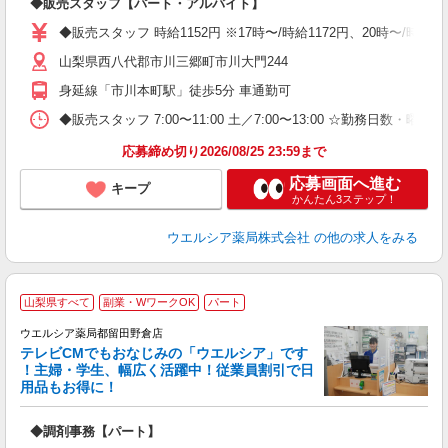
◆販売スタッフ【パート・アルバイト】
ボ
内
◆販売スタッフ 時給1152円 ※17時〜/時給1172円、20時〜/時
ク
山梨県西八代郡市川三郷町市川大門244
身延線「市川本町駅」徒歩5分 車通勤可
◆販売スタッフ 7:00〜11:00 土／7:00〜13:00 ☆勤務日数・曜
応募締め切り2026/08/25 23:59まで
応募画面へ進む
キープ
かんたん3ステップ！
ウエルシア薬局株式会社
の他の求人をみる
山梨県すべて
副業・WワークOK
パート
ウエルシア薬局都留田野倉店
テレビCMでもおなじみの「ウエルシア」です
！主婦・学生、幅広く活躍中！従業員割引で日
用品もお得に！
プ
◆調剤事務【パート】