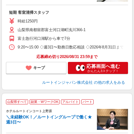
迎
躍
短期 客室清掃スタッフ
朝
険
時給1250円
山梨県南都留郡富士河口湖町浅川366-1
富士急行河口湖駅から車で7分
9:20〜15:00 ◇週3日〜勤務日数応相談 ◇2026年8月31日
応募締め切り2026/08/31 23:59まで
応募画面へ進む
キープ
かんたん3ステップ！
ルートインジャパン株式会社
の他の求人をみる
山梨県すべて
副業・WワークOK
アルバイト
パート
ホテルルートインコート上野原
＼未経験OK！／ルートイングループで働く★
週3日〜
履
迎