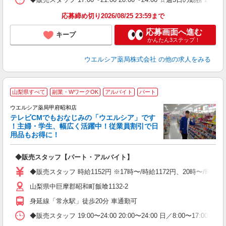
応募締め切り2026/08/25 23:59まで
応募画面へ進む
キープ
かんたん3ステップ！
ウエルシア薬局株式会社
の他の求人をみる
山梨県すべて
副業・WワークOK
アルバイト
パート
ウエルシア薬局甲府昭和店
テレビCMでもおなじみの「ウエルシア」です
！主婦・学生、幅広く活躍中！従業員割引で日
用品もお得に！
プ
◆販売スタッフ【パート・アルバイト】
ボ
業
◆販売スタッフ 時給1152円 ※17時〜/時給1172円、20時〜/時
給
山梨県中巨摩郡昭和町飯喰1132-2
身延線「常永駅」徒歩20分 車通勤可
◆販売スタッフ 19:00〜24:00 20:00〜24:00 日／8:00〜