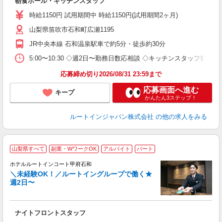
朝食ホール・キッチンスタッフ
早
保
時給1150円 試用期間中 時給1150円(試用期間2ヶ月)
資
山梨県笛吹市石和町広瀬1195
JR中央本線 石和温泉駅車で約5分・徒歩約30分
5:00〜10:30 ◇週2日〜勤務日数応相談 ◇キッチンスタッフ歓迎
応募締め切り2026/08/31 23:59まで
応募画面へ進む
キープ
かんたん3ステップ！
ルートインジャパン株式会社
の他の求人をみる
山梨県すべて
副業・WワークOK
アルバイト
パート
ホテルルートインコート甲府石和
＼未経験OK！／ルートイングループで働く★
週2日〜
履
迎
躍
ナイトフロントスタッフ
早