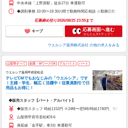
中央本線「上野原駅」徒歩27分 車通勤可
◆調剤事務 10:00〜19:30の間で勤務時間応相談 ☆勤務日数・
応募締め切り2026/08/25 23:59まで
応募画面へ進む
キープ
かんたん3ステップ！
ウエルシア薬局株式会社
の他の求人をみる
山梨県すべて
副業・WワークOK
アルバイト
パート
ウエルシア薬局甲府若松店
テレビCMでもおなじみの「ウエルシア」です
！主婦・学生、幅広く活躍中！従業員割引で日
用品もお得に！
プ
◆販売スタッフ【パート・アルバイト】
ボ
勤
◆販売スタッフ 時給1152円 ※24時〜翌5時/時給1740円、5時
勤
山梨県甲府市若松町8-6
身延線「金手駅」車3分 車通勤可