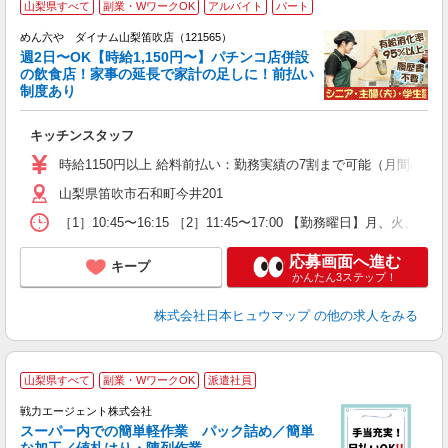
山梨県すべて
副業・WワークOK
アルバイト
パート
めん六や ダイナム山梨笛吹店（121565）
週2日〜OK【時給1,150円〜】パチンコ店併設
の飲食店！家事の延長で家計の足しに！前払い
制度あり
未
キッチンスタッフ
K
時給1150円以上 給料前払い：勤務実績の7割まで可能（月間の上限
山梨県笛吹市石和町今井201
［1］10:45〜16:15 ［2］11:45〜17:00 【勤務曜日】月、
応募画面へ進む
キープ
かんたん3ステップ！
株式会社日本ヒュウマップ
の他の求人をみる
山梨県すべて
副業・WワークOK
派遣社員
で
履
戦力エージェント株式会社
ブ
スーパー内での簡単軽作業 パック詰め／簡単
な加工／値札はり・陳列作業