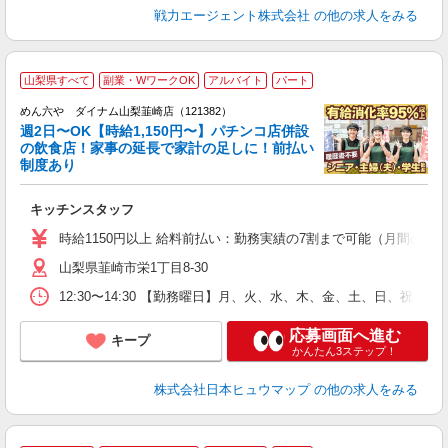
戦力エージェント株式会社
の他の求人をみる
山梨県すべて
副業・WワークOK
アルバイト
パート
めん六や ダイナム山梨韮崎店（121382）
週2日〜OK【時給1,150円〜】パチンコ店併設
の飲食店！家事の延長で家計の足しに！前払い
制度あり
未
キッチンスタッフ
K
時給1150円以上 給料前払い：勤務実績の7割まで可能（月間の上限
山梨県韮崎市栄1丁目8-30
12:30〜14:30 【勤務曜日】月、火、水、木、金、土、日、祝 勤
応募画面へ進む
キープ
かんたん3ステップ！
株式会社日本ヒュウマップ
の他の求人をみる