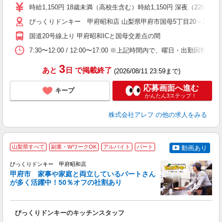
～
時給1,150円 18歳未満（高校生含む）時給1,150円 深夜（22
扶
い
びっくりドンキー 甲府昭和店 山梨県甲府市国母5丁目20－24
国道20号線上り 甲府昭和ICと国母交差点の間
7:30〜12:00 / 12:00〜17:00 ※上記時間内で、曜日
3
あと
日
で掲載終了
(2026/08/11 23:59まで)
応募画面へ進む
キープ
かんたん3ステップ！
株式会社アレフ
の他の求人をみる
山梨県すべて
副業・WワークOK
アルバイト
パート
動画あり
びっくりドンキー 甲府昭和店
甲府市 家事や家庭と両立しているパートさん
が多く活躍中！50％オフの社割あり
あ
びっくりドンキーのキッチンスタッフ
履