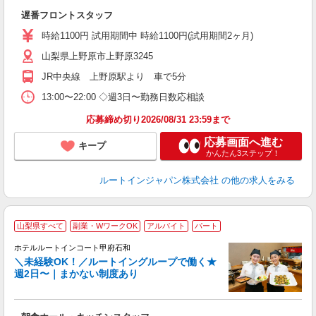
躍
遅番フロントスタッフ
昼
社
時給1100円 試用期間中 時給1100円(試用期間2ヶ月)
あ
山梨県上野原市上野原3245
JR中央線 上野原駅より 車で5分
13:00〜22:00 ◇週3日〜勤務日数応相談
応募締め切り2026/08/31 23:59まで
応募画面へ進む
キープ
かんたん3ステップ！
ルートインジャパン株式会社
の他の求人をみる
山梨県すべて
副業・WワークOK
アルバイト
パート
ホテルルートインコート甲府石和
＼未経験OK！／ルートイングループで働く★
週2日〜｜まかない制度あり
履
迎
躍