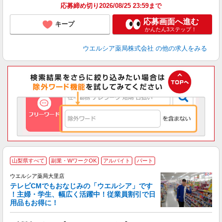
応募締め切り2026/08/25 23:59まで
応募画面へ進む
キープ
かんたん3ステップ！
ウエルシア薬局株式会社
の他の求人をみる
山梨県すべて
副業・WワークOK
アルバイト
パート
ウエルシア薬局大里店
テレビCMでもおなじみの「ウエルシア」です
！主婦・学生、幅広く活躍中！従業員割引で日
用品もお得に！
プ