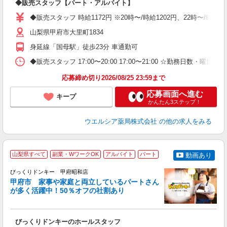
◆販売スタッフ【パート・アルバイト】
ボ
業
◆販売スタッフ 時給1172円 ※20時〜/時給1202円、22時〜/時
給
山梨県甲府市大里町1834
身延線「国母駅」徒歩23分 車通勤可
◆販売スタッフ 17:00〜20:00 17:00〜21:00 ☆勤務日数・
応募締め切り2026/08/25 23:59まで
応募画面へ進む
キープ
かんたん3ステップ！
ウエルシア薬局株式会社
の他の求人をみる
山梨県すべて
副業・WワークOK
アルバイト
パート
動画あり
ス
びっくりドンキー 甲府昭和店
甲府市 家事や家庭と両立しているパートさん
が多く活躍中！50％オフの社割あり
＜
びっくりドンキーのホールスタッフ
履