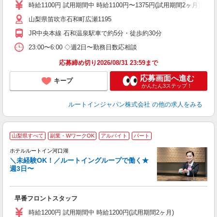
研
時給1100円 試用期間中 時給1100円〜1375円(試用期間2ヶ月) ◇23:0
山梨県笛吹市石和町広瀬1195
JR中央本線 石和温泉駅車で約5分・徒歩約30分
23:00〜6:00 ◇週2日〜勤務日数応相談
応募締め切り2026/08/31 23:59まで
応募画面へ進む
キープ
かんたん3ステップ！
ルートインジャパン株式会社
の他の求人をみる
山梨県すべて
副業・WワークOK
アルバイト
パート
ホテルルートイン河口湖
＼未経験OK！／ルートイングループで働く★
週3日〜
履
迎
躍
早番フロントスタッフ
朝
社
時給1200円 試用期間中 時給1200円(試用期間2ヶ月)