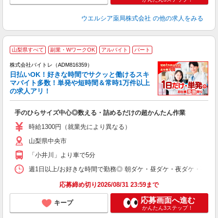
ウエルシア薬局株式会社
の他の求人をみる
山梨県すべて
副業・WワークOK
アルバイト
パート
株式会社バイトレ（ADM816359）
く
日払いOK！好きな時間でサクッと働けるスキ
マバイト多数！単発や短時間＆常時1万件以上
☆
の求人アリ！
験
手のひらサイズ中心◎数える・詰めるだけの超かんたん作業
即
活
時給1300円（就業先により異なる）
（
山梨県中央市
短
K
「小井川」より車で5分
日
髪
週1日以上/お好きな時間で勤務◎ 朝ダケ・昼ダケ・夜ダケ・夜勤など、 ご自
応募締め切り2026/08/31 23:59まで
応募画面へ進む
キープ
かんたん3ステップ！