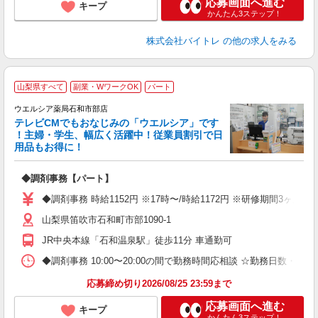
応募画面へ進む
キープ
かんたん3ステップ！
株式会社バイトレ
の他の求人をみる
山梨県すべて
副業・WワークOK
パート
ウエルシア薬局石和市部店
テレビCMでもおなじみの「ウエルシア」です
！主婦・学生、幅広く活躍中！従業員割引で日
用品もお得に！
プ
◆調剤事務【パート】
通
◆調剤事務 時給1152円 ※17時〜/時給1172円 ※研修期間3ヶ
山梨県笛吹市石和町市部1090-1
JR中央本線「石和温泉駅」徒歩11分 車通勤可
◆調剤事務 10:00〜20:00の間で勤務時間応相談 ☆勤務日数・
応募締め切り2026/08/25 23:59まで
応募画面へ進む
キープ
かんたん3ステップ！