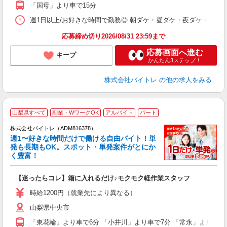
K
「国母」より車で15分
日
髪
週1日以上/お好きな時間で勤務◎ 朝ダケ・昼ダケ・夜ダケ・夜勤など、 ご自
応募締め切り2026/08/31 23:59まで
応募画面へ進む
キープ
かんたん3ステップ！
株式会社バイトレ
の他の求人をみる
山梨県すべて
副業・WワークOK
アルバイト
パート
株式会社バイトレ（ADM816378）
週1〜好きな時間だけで働ける自由バイト！単
発も長期もOK。スポット・単発案件がとにか
も
く豊富！
気
【迷ったらコレ】箱に入れるだけ♪モクモク軽作業スタッフ
即
活
時給1200円（就業先により異なる）
（
山梨県中央市
短
K
「東花輪」より車で6分 「小井川」より車で7分 「常永」より車で
日