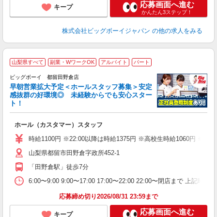
応募画面へ進む
キープ
かんたん3ステップ！
株式会社ビッグボーイジャパン
の他の求人をみる
山梨県すべて
副業・WワークOK
アルバイト
パート
ビッグボーイ 都留田野倉店
早朝営業拡大予定＜ホールスタッフ募集＞安定
感抜群の好環境◎ 未経験からでも安心スター
ト！
に
ホール（カスタマー）スタッフ
未
（
時給1100円 ※22:00以降は時給1375円 ※高校生時給106
山梨県都留市田野倉字政所452-1
「田野倉駅」徒歩7分
6:00〜9:00 9:00〜17:00 17:00〜22:00 22:00〜
応募締め切り2026/08/31 23:59まで
応募画面へ進む
キープ