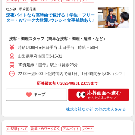
ん
なか卯 甲府国母店
深夜バイトなら高時給で稼げる！学生・フリー
ター・Wワーク大歓迎♪ウレシイ食事補助あり♪
助
と
接客・調理スタッフ（簡単な接客・調理・清掃・など）
未
日
時給1438円 ■休日手当 土日手当 時給＋50円
K
山梨県甲府市国母3-15-31
い
JR身延線「国母」駅より徒歩23分
22:00〜翌5:00 上記時間内で週1日、1日2時間からOK（シフト
応募締め切り2026/08/31 23:59まで
応募画面へ進む
キープ
かんたん3ステップ！
株式会社なか卯
の他の求人をみる
山梨県すべて
副業・WワークOK
アルバイト
パート