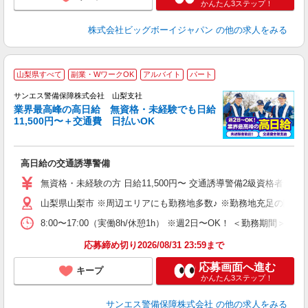
かんたん3ステップ！
株式会社ビッグボーイジャパン
の他の求人をみる
山梨県すべて
副業・WワークOK
アルバイト
パート
K
サンエス警備保障株式会社 山梨支社
業界最高峰の高日給 無資格・未経験でも日給
11,500円〜＋交通費 日払いOK
員
高日給の交通誘導警備
未
～
無資格・未経験の方 日給11,500円〜 交通誘導警備2級資格者 日
り
山梨県山梨市 ※周辺エリアにも勤務地多数♪ ※勤務地充足の際は
業
8:00〜17:00（実働8h/休憩1h） ※週2日〜OK！ ＜勤務
応募締め切り2026/08/31 23:59まで
応募画面へ進む
キープ
かんたん3ステップ！
サンエス警備保障株式会社
の他の求人をみる