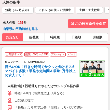
人気の条件
短期（3ヶ月以内）
ミドル（40代～）活躍中
主婦・主夫歓迎
求人件数 :
155
件
この検索条件を保存
山梨県の平均時給を見る
指定なし
新着順
時給順
日給順
月給順
山梨県すべて
副業・WワークOK
アルバイト
パート
株式会社バイトレ（ADM816365）
く
日払いOK！好きな時間でサクッと働けるスキ
マバイト多数！単発や短時間＆常時1万件以上
☆
の求人アリ！
験
未経験9割！説明通りにやるだけのシンプル軽作業
即
活
時給1260円（就業先により異なる）
（
山梨県北杜市
短
K
「長坂」より車で15分 「韮崎」よりバスで30分
日