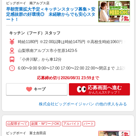
ビッグボーイ 南アルプス店
早朝営業拡大予定＜キッチンスタッフ募集＞安
定感抜群の好環境◎ 未経験からでも安心スタ
ート！
イ
キッチン（フード）スタッフ
未
（
時給1180円 ※22:00以降は時給1475円 ※高校生時給106
山梨県南アルプス市小笠原1423-5
「小井川駅」から車12分
6:00〜9:00 9:00〜17:00 17:00〜22:00 22:00〜
応募締め切り2026/08/31 23:59まで
応募画面へ進む
キープ
かんたん3ステップ！
株式会社ビッグボーイジャパン
の他の求人をみる
山梨県すべて
副業・WワークOK
アルバイト
パート
ビッグボーイ 富士吉田店