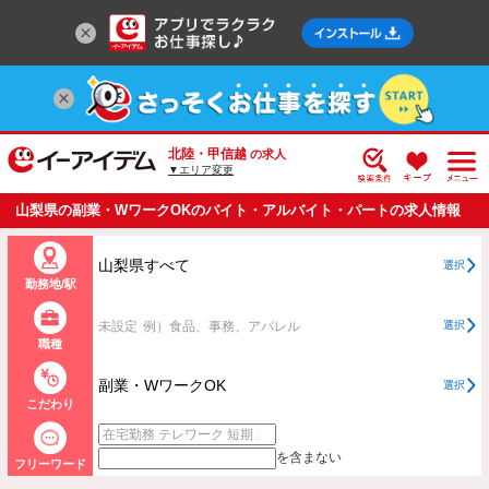
北陸・甲信越
の求人
▼エリア変更
山梨県の副業・WワークOKのバイト・アルバイト・パートの求人情報
一覧 【2ページ目】
山梨県すべて
選択
勤務地/駅
未設定
例）食品、事務、アパレル
選択
職種
副業・WワークOK
選択
こだわり
を含まない
フリーワード