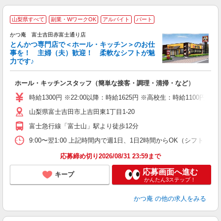
山梨県すべて
副業・WワークOK
アルバイト
パート
かつ庵 富士吉田赤富士通り店
とんかつ専門店で＜ホール・キッチン＞のお仕
事を！ 主婦（夫）歓迎！ 柔軟なシフトが魅
力です♪
期
ホール・キッチンスタッフ（簡単な接客・調理・清掃・など）
未
短
時給1300円 ※22:00以降：時給1625円 ※高校生：時給1100円
副
山梨県富士吉田市上吉田東1丁目1-20
員
富士急行線「富士山」駅より徒歩12分
9:00〜翌1:00 上記時間内で週1日、1日2時間からOK（シフト制） ＜シ
応募締め切り2026/08/31 23:59まで
応募画面へ進む
キープ
かんたん3ステップ！
かつ庵
の他の求人をみる