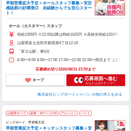
早朝営業拡大予定＜ホールスタッフ募集＞安定
感抜群の好環境◎ 未経験からでも安心スター
ト！
に
ホール（カスタマー）スタッフ
未
（
時給1300円 ※22:00以降は時給1625円 ※高校生時給125
山梨県富士吉田市新西原4丁目12-10
「富士山駅」車5分
6:00〜9:00 9:00〜17:00 17:00〜22:00 22:00〜
応募締め切り2026/08/31 23:59まで
応募画面へ進む
キープ
かんたん3ステップ！
株式会社ビッグボーイジャパン
の他の求人をみる
山梨県すべて
副業・WワークOK
アルバイト
パート
ビッグボーイ 甲府竜王店
早朝営業拡大予定＜キッチンスタッフ募集＞安