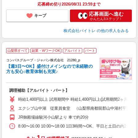
応募締め切り2026/08/31 23:59まで
応募画面へ進む
キープ
かんたん3ステップ！
株式会社バイトレ
の他の求人をみる
山梨県すべて
副業・WワークOK
アルバイト
パート
コンパスグループ・ジャパン株式会社 21280_p
く
【週3日〜OK】盛付けメインなので未経験の
方も安心♪教育体制も充実♪
大
調理補助【アルバイト・パート】
入
歓
時給1,400円以上 試用期間中 時給1,400円以上(試用期間2ヶ月
～
エクシブ山中湖 従業員食堂 （山梨県南都留郡山中湖村平野562-
用
務
JR御殿場線駿河小山駅より 車で約20分
通
8:00〜16:00 10:00〜18:00 1日3時間〜OK、平日と
1