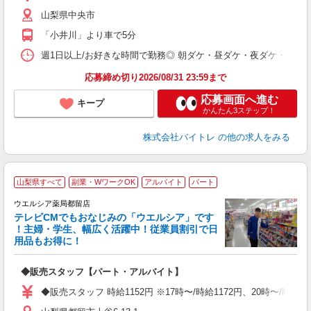
（
山梨県中央市
短
K
「小井川」より車で5分
日
髪
週1日以上/お好きな時間で勤務◎ 朝ダケ・昼ダケ・夜ダケ・夜勤など、 ご自
応募締め切り2026/08/31 23:59まで
応募画面へ進む
キープ
かんたん3ステップ！
株式会社バイトレ
の他の求人をみる
山梨県すべて
副業・WワークOK
アルバイト
パート
ウエルシア薬局都留店
テレビCMでもおなじみの「ウエルシア」です
！主婦・学生、幅広く活躍中！従業員割引で日
用品もお得に！
プ
◆販売スタッフ【パート・アルバイト】
ボ
業
◆販売スタッフ 時給1152円 ※17時〜/時給1172円、20時〜/時
給