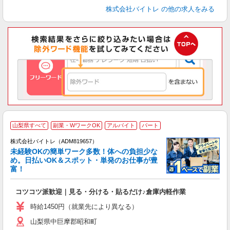
株式会社バイトレ
の他の求人をみる
山梨県すべて
副業・WワークOK
アルバイト
パート
株式会社バイトレ（ADM819657）
未経験OKの簡単ワーク多数！体への負担少な
め。日払いOK＆スポット・単発のお仕事が豊
富！
ス
ロ
コツコツ派歓迎｜見る・分ける・貼るだけ♪倉庫内軽作業
即
活
時給1450円（就業先により異なる）
（
山梨県中巨摩郡昭和町
短