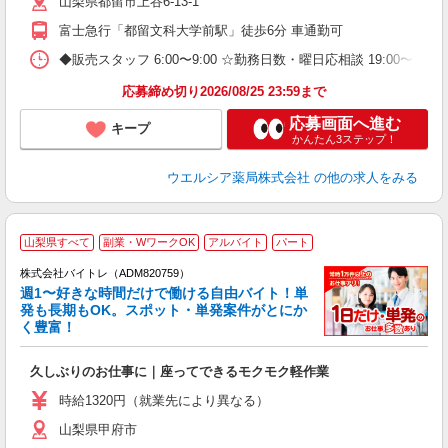
山梨県都留市上谷6-13-1
富士急行「都留文科大学前駅」徒歩6分 車通勤可
◆販売スタッフ 6:00〜9:00 ☆勤務日数・曜日応相談 19:00〜
応募締め切り2026/08/25 23:59まで
応募画面へ進む
キープ
かんたん3ステップ！
ウエルシア薬局株式会社
の他の求人をみる
山梨県すべて
副業・WワークOK
アルバイト
パート
株式会社バイトレ（ADM820759）
週1〜好きな時間だけで働ける自由バイト！単
発も長期もOK。スポット・単発案件がとにか
も
く豊富！
気
久しぶりのお仕事に｜座ってできるモクモク軽作業
即
活
時給1320円（就業先により異なる）
（
山梨県甲府市
短