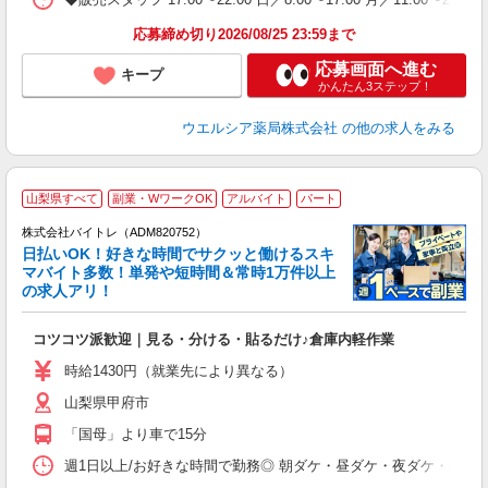
応募締め切り2026/08/25 23:59まで
応募画面へ進む
キープ
かんたん3ステップ！
ウエルシア薬局株式会社
の他の求人をみる
山梨県すべて
副業・WワークOK
アルバイト
パート
株式会社バイトレ（ADM820752）
く
日払いOK！好きな時間でサクッと働けるスキ
マバイト多数！単発や短時間＆常時1万件以上
☆
の求人アリ！
験
コツコツ派歓迎｜見る・分ける・貼るだけ♪倉庫内軽作業
即
活
時給1430円（就業先により異なる）
（
山梨県甲府市
短
K
「国母」より車で15分
日
髪
週1日以上/お好きな時間で勤務◎ 朝ダケ・昼ダケ・夜ダケ・夜勤など、 ご自