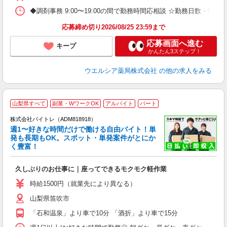
◆調剤事務 9:00〜19:00の間で勤務時間応相談 ☆勤務日数・曜
応募締め切り2026/08/25 23:59まで
応募画面へ進む
キープ
かんたん3ステップ！
ウエルシア薬局株式会社
の他の求人をみる
山梨県すべて
副業・WワークOK
アルバイト
パート
株式会社バイトレ（ADM818918）
週1〜好きな時間だけで働ける自由バイト！単
発も長期もOK。スポット・単発案件がとにか
も
く豊富！
気
久しぶりのお仕事に｜座ってできるモクモク軽作業
即
活
時給1500円（就業先により異なる）
（
山梨県笛吹市
短
K
「石和温泉」より車で10分 「酒折」より車で15分
日
髪