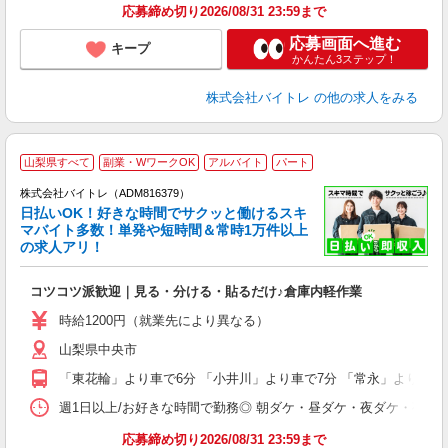
応募締め切り2026/08/31 23:59まで
応募画面へ進む
キープ
かんたん3ステップ！
株式会社バイトレ
の他の求人をみる
山梨県すべて
副業・WワークOK
アルバイト
パート
株式会社バイトレ（ADM816379）
く
日払いOK！好きな時間でサクッと働けるスキ
マバイト多数！単発や短時間＆常時1万件以上
☆
の求人アリ！
験
コツコツ派歓迎｜見る・分ける・貼るだけ♪倉庫内軽作業
即
活
時給1200円（就業先により異なる）
（
山梨県中央市
短
K
「東花輪」より車で6分 「小井川」より車で7分 「常永」より車で
日
髪
週1日以上/お好きな時間で勤務◎ 朝ダケ・昼ダケ・夜ダケ・夜勤など、 ご自
応募締め切り2026/08/31 23:59まで