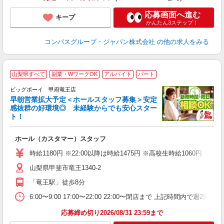
応募画面へ進む
キープ
かんたん3ステップ！
コンパスグループ・ジャパン株式会社
の他の求人をみる
山梨県すべて
副業・WワークOK
アルバイト
パート
ビッグボーイ 甲府竜王店
早朝営業拡大予定＜ホールスタッフ募集＞安定
感抜群の好環境◎ 未経験からでも安心スター
ト！
タ
ホール（カスタマー）スタッフ
未
（
時給1180円 ※22:00以降は時給1475円 ※高校生時給106
山梨県甲斐市竜王1340-2
「竜王駅」徒歩8分
6:00〜9:00 17:00〜22:00 22:00〜閉店まで 上記時間内
応募締め切り2026/08/31 23:59まで