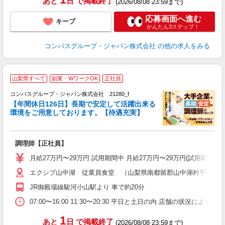
あと
日
で掲載終了
(2026/08/08 23:59まで)
応募画面へ進む
キープ
かんたん3ステップ！
コンパスグループ・ジャパン株式会社
の他の求人をみる
山梨県すべて
副業・WワークOK
正社員
コンパスグループ・ジャパン株式会社 21280_f
【年間休日126日】長期で安定して活躍出来る
環境をご用意しております。【待遇充実】
か
調理師【正社員】
入
卒
月給27万円〜29万円 試用期間中 月給27万円〜29万円(試用期
ミ
エクシブ山中湖 従業員食堂 （山梨県南都留郡山中湖村平野562-
あ
休
JR御殿場線駿河小山駅より 車で約20分
い
07:00〜16:00 11:30〜20:30 平日と土日の内 店舗の状況によ
1
あと
日
で掲載終了
(2026/08/08 23:59まで)