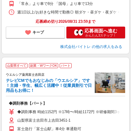
K
「常永」より車で8分 「国母」より車で13分
日
髪
週1日以上/お好きな時間で勤務◎ 朝ダケ・昼ダケ・夜ダケ・夜勤など、 ご自
応募締め切り2026/08/31 23:59まで
応募画面へ進む
キープ
かんたん3ステップ！
株式会社バイトレ
の他の求人をみる
山梨県すべて
副業・WワークOK
パート
ウエルシア薬局富士吉田店
テレビCMでもおなじみの「ウエルシア」です
！主婦・学生、幅広く活躍中！従業員割引で日
用品もお得に！
プ
◆調剤事務【パート】
通
◆調剤事務 時給1152円 ※17時〜/時給1172円 ※研修期間3ヶ
山梨県富士吉田市上吉田3451-1
富士急行「富士山駅」車4分 車通勤可