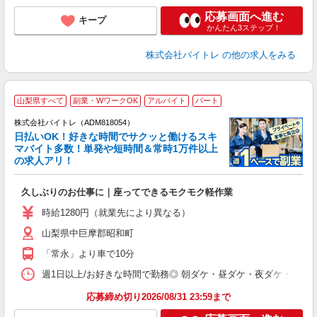
応募画面へ進む
キープ
かんたん3ステップ！
株式会社バイトレ
の他の求人をみる
山梨県すべて
副業・WワークOK
アルバイト
パート
株式会社バイトレ（ADM818054）
く
日払いOK！好きな時間でサクッと働けるスキ
マバイト多数！単発や短時間＆常時1万件以上
☆
の求人アリ！
験
久しぶりのお仕事に｜座ってできるモクモク軽作業
即
活
時給1280円（就業先により異なる）
（
山梨県中巨摩郡昭和町
短
K
「常永」より車で10分
日
髪
週1日以上/お好きな時間で勤務◎ 朝ダケ・昼ダケ・夜ダケ・夜勤など、 ご自
応募締め切り2026/08/31 23:59まで