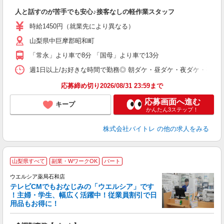
験
人と話すのが苦手でも安心♪接客なしの軽作業スタッフ
即
活
時給1450円（就業先により異なる）
（
山梨県中巨摩郡昭和町
短
K
「常永」より車で8分 「国母」より車で13分
日
髪
週1日以上/お好きな時間で勤務◎ 朝ダケ・昼ダケ・夜ダケ・夜勤など、 ご自
応募締め切り2026/08/31 23:59まで
応募画面へ進む
キープ
かんたん3ステップ！
株式会社バイトレ
の他の求人をみる
山梨県すべて
副業・WワークOK
パート
ウエルシア薬局石和店
テレビCMでもおなじみの「ウエルシア」です
！主婦・学生、幅広く活躍中！従業員割引で日
用品もお得に！
プ