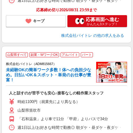
週1日以上/お好きな時間で勤務◎ 朝ダケ・昼ダケ・夜ダケ・夜勤など、 ご自
応募締め切り2026/08/31 23:59まで
応募画面へ進む
キープ
かんたん3ステップ！
株式会社バイトレ
の他の求人をみる
山梨県すべて
副業・WワークOK
アルバイト
パート
株式会社バイトレ（ADM815667）
未経験OKの簡単ワーク多数！体への負担少な
め。日払いOK＆スポット・単発のお仕事が豊
富！
ス
ロ
人と話すのが苦手でも安心♪接客なしの軽作業スタッフ
即
活
時給1100円（就業先により異なる）
（
山梨県笛吹市
短
K
「石和温泉」より車で11分 「甲府」よりバスで34分
日
髪
週1日以上/お好きな時間で勤務◎ 朝ダケ・昼ダケ・夜ダケ・夜勤など、 ご自