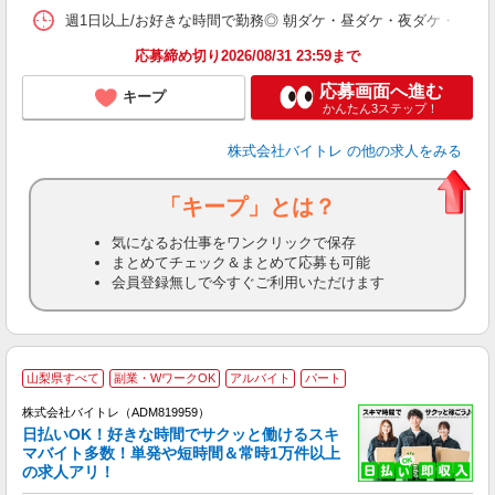
髪
週1日以上/お好きな時間で勤務◎ 朝ダケ・昼ダケ・夜ダケ・夜勤など、 ご自
応募締め切り2026/08/31 23:59まで
応募画面へ進む
キープ
かんたん3ステップ！
株式会社バイトレ
の他の求人をみる
「キープ」とは？
気になるお仕事をワンクリックで保存
まとめてチェック＆まとめて応募も可能
会員登録無しで今すぐご利用いただけます
山梨県すべて
副業・WワークOK
アルバイト
パート
株式会社バイトレ（ADM819959）
く
日払いOK！好きな時間でサクッと働けるスキ
マバイト多数！単発や短時間＆常時1万件以上
☆
の求人アリ！