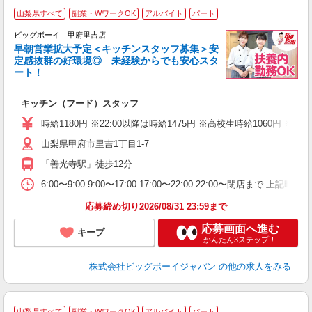
山梨県すべて
副業・WワークOK
アルバイト
パート
ビッグボーイ 甲府里吉店
早朝営業拡大予定＜キッチンスタッフ募集＞安
定感抜群の好環境◎ 未経験からでも安心スタ
ート！
イ
キッチン（フード）スタッフ
未
（
時給1180円 ※22:00以降は時給1475円 ※高校生時給106
山梨県甲府市里吉1丁目1-7
「善光寺駅」徒歩12分
6:00〜9:00 9:00〜17:00 17:00〜22:00 22:00〜
応募締め切り2026/08/31 23:59まで
応募画面へ進む
キープ
かんたん3ステップ！
株式会社ビッグボーイジャパン
の他の求人をみる
山梨県すべて
副業・WワークOK
アルバイト
パート