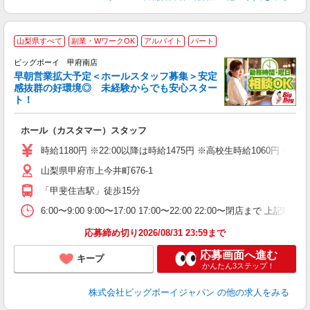
山梨県すべて
副業・WワークOK
アルバイト
パート
ビッグボーイ 甲府南店
早朝営業拡大予定＜ホールスタッフ募集＞安定
感抜群の好環境◎ 未経験からでも安心スター
ト！
タ
ホール（カスタマー）スタッフ
未
（
時給1180円 ※22:00以降は時給1475円 ※高校生時給106
山梨県甲府市上今井町676-1
「甲斐住吉駅」徒歩15分
6:00〜9:00 9:00〜17:00 17:00〜22:00 22:00〜
応募締め切り2026/08/31 23:59まで
応募画面へ進む
キープ
かんたん3ステップ！
株式会社ビッグボーイジャパン
の他の求人をみる