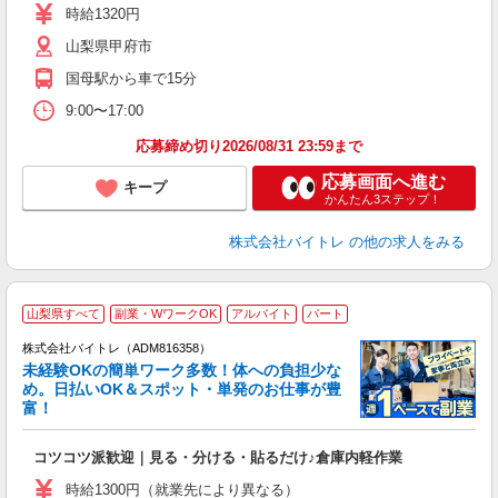
活
時給1320円
（
山梨県甲府市
煙
週
国母駅から車で15分
9:00〜17:00
応募締め切り2026/08/31 23:59まで
応募画面へ進む
キープ
かんたん3ステップ！
株式会社バイトレ
の他の求人をみる
山梨県すべて
副業・WワークOK
アルバイト
パート
株式会社バイトレ（ADM816358）
未経験OKの簡単ワーク多数！体への負担少な
め。日払いOK＆スポット・単発のお仕事が豊
富！
ス
ロ
コツコツ派歓迎｜見る・分ける・貼るだけ♪倉庫内軽作業
即
活
時給1300円（就業先により異なる）