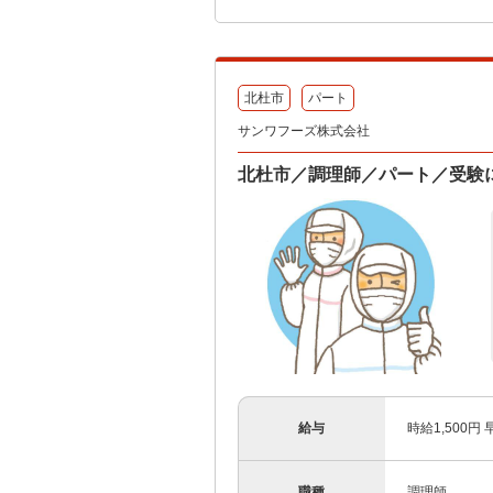
北杜市
パート
サンワフーズ株式会社
北杜市／調理師／パート／受験
給与
時給1,500円
職種
調理師