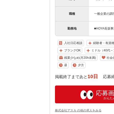
職種
一般企業の調
勤務地
■HOYA長坂
入社日応相談
経験者・有資
ブランクOK
ミドル（40代～
残業少なめ(月20h未満)
社会
昼
夕方
10日
掲載終了まであと
応募締め切り
応募
かんた
株式会社アスカ の他の求人をみる