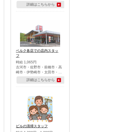
詳細はこちらから
ベルク各店での店内スタッ
フ
時給 1,065円
古河市・佐野市・前橋市・高
崎市・伊勢崎市・太田市・館
林市・藤岡市・大泉町・さい
詳細はこちらから
たま市北区・川越市・熊谷
市・行田市・秩父市・所沢
市・飯能市・東松山市・坂戸
市・鶴ケ島市・千葉市中央
区・市川市・松戸市・習志野
市・柏市・流山市・八千代
市・足立区・江戸川区・八王
子市・町田市
ビルの清掃スタッフ