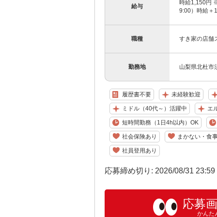
時給1,150円 
給与
9:00）時給＋
職種
すき家の店舗
勤務地
山梨県北杜市須
履歴書不要
未経験歓迎
ミドル（40代～）活躍中
エ
短時間勤務（1日4h以内）OK
社会保険あり
まかない・食
社員登用あり
応募締め切り: 2026/08/31 23:5
応募
かんた