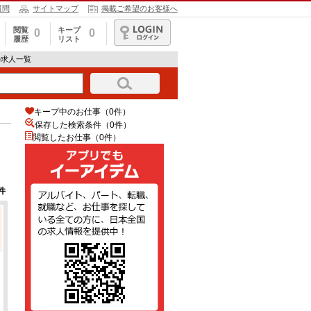
質問
サイトマップ
掲載ご希望のお客様へ
閲覧
キープ
0
0
履歴
リスト
ログイン
の求人一覧
キープ中のお仕事（0件）
保存した検索条件（
0
件）
閲覧したお仕事（0件）
件