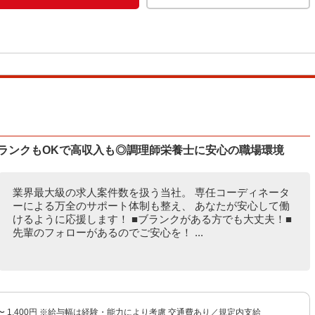
ブランクもOKで高収入も◎調理師栄養士に安心の職場環境
業界最大級の求人案件数を扱う当社。 専任コーディネータ
ーによる万全のサポート体制も整え、 あなたが安心して働
けるように応援します！ ■ブランクがある方でも大丈夫！■
先輩のフォローがあるのでご安心を！ ...
円 〜 1,400円 ※給与幅は経験・能力により考慮 交通費あり／規定内支給