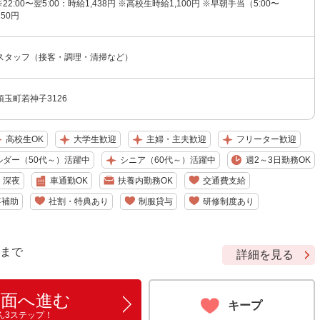
※22:00〜翌5:00：時給1,438円 ※高校生時給1,100円 ※早朝手当（5:00〜
150円
スタッフ（接客・調理・清掃など）
玉町若神子3126
高校生OK
大学生歓迎
主婦・主夫歓迎
フリーター歓迎
ルダー（50代～）活躍中
シニア（60代～）活躍中
週2～3日勤務OK
深夜
車通勤OK
扶養内勤務OK
交通費支給
事補助
社割・特典あり
制服貸与
研修制度あり
9 まで
詳細を見る
画面へ進む
キープ
ん3ステップ！