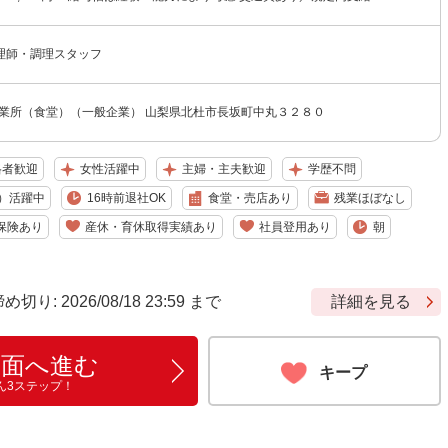
理師・調理スタッフ
事業所（食堂）（一般企業） 山梨県北杜市長坂町中丸３２８０
格者歓迎
女性活躍中
主婦・主夫歓迎
学歴不問
）活躍中
16時前退社OK
食堂・売店あり
残業ほぼなし
保険あり
産休・育休取得実績あり
社員登用あり
朝
: 2026/08/18 23:59 まで
詳細を見る
画面へ進む
キープ
ん3ステップ！