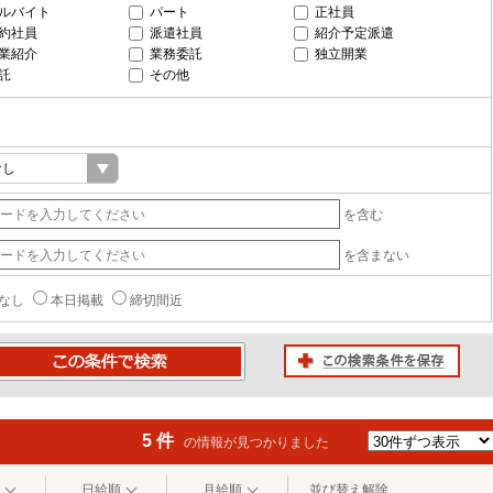
ルバイト
パート
正社員
約社員
派遣社員
紹介予定派遣
業紹介
業務委託
独立開業
託
その他
を含む
を含まない
なし
本日掲載
締切間近
この検索条件を保存
条件で検索
5 件
の情報が見つかりました
日給順
月給順
並び替え解除