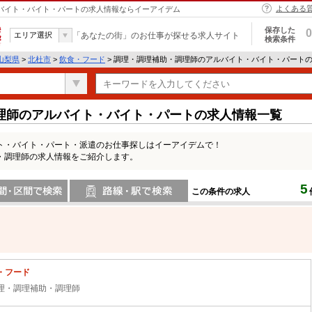
よくある
ルバイト・バイト・パートの求人情報ならイーアイデム
保存した
0
エリア選択
「あなたの街」のお仕事が探せる求人サイト
検索条件
山梨県
>
北杜市
>
飲食・フード
> 調理・調理補助・調理師のアルバイト・バイト・パート
理師のアルバイト・バイト・パートの求人情報一覧
ト・バイト・パート・派遣のお仕事探しはイーアイデムで！
・調理師の求人情報をご紹介します。
5
この条件の求人
間で検索
路線・駅・駅で検索
・フード
理・調理補助・調理師