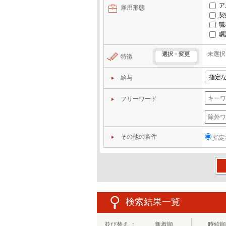
ア
雇用形態
契
職
嘱
未選択
選択・変更
特徴
給与
フリーワード
その他の条件
指定
この
検索結果一覧
並び替え ：
新着順
時給順