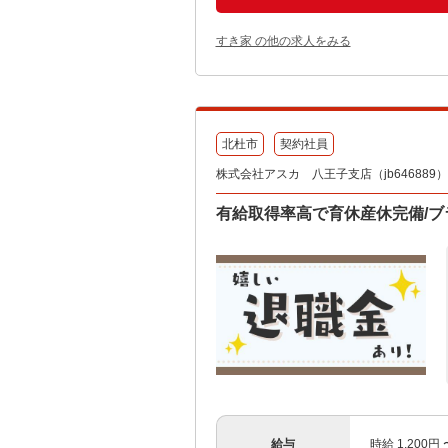
すき家 の他の求人をみる
北杜市
契約社員
株式会社アスカ 八王子支店（jb646889）
有給取得率高で育休産休完備/
給与
時給 1,200