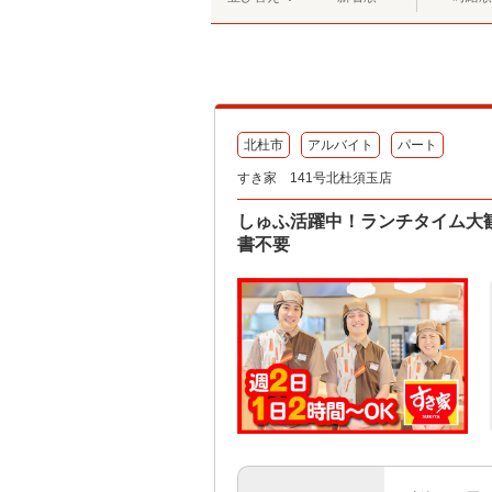
北杜市
アルバイト
パート
すき家 141号北杜須玉店
しゅふ活躍中！ランチタイム大歓
書不要