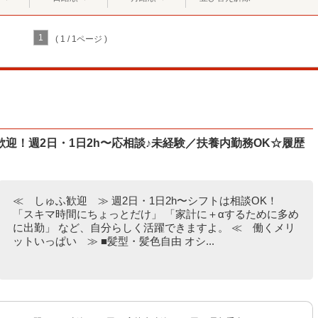
1
( 1 / 1ページ )
迎！週2日・1日2h〜応相談♪未経験／扶養内勤務OK☆履歴
≪ しゅふ歓迎 ≫ 週2日・1日2h〜シフトは相談OK！
「スキマ時間にちょっとだけ」 「家計に＋αするために多め
に出勤」 など、自分らしく活躍できますよ。 ≪ 働くメリ
ットいっぱい ≫ ■髪型・髪色自由 オシ...