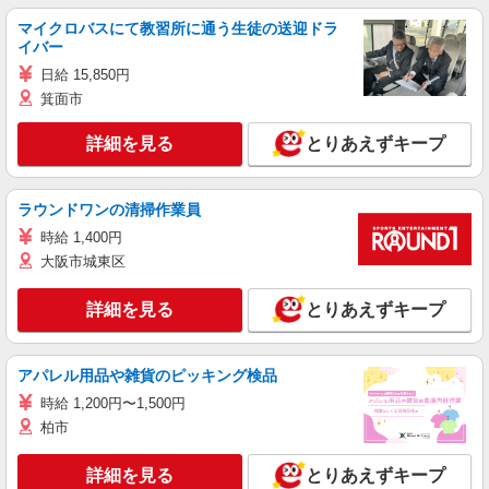
マイクロバスにて教習所に通う生徒の送迎ドラ
イバー
日給 15,850円
箕面市
詳細を見る
とりあえずキープ
ラウンドワンの清掃作業員
時給 1,400円
大阪市城東区
詳細を見る
とりあえずキープ
アパレル用品や雑貨のピッキング検品
時給 1,200円〜1,500円
柏市
詳細を見る
とりあえずキープ