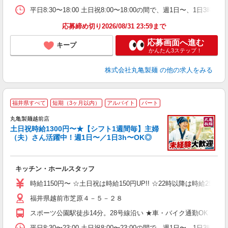
が
平日8:30〜18:00 土日祝8:00〜18:00の間で、週1
髪
応募締め切り2026/08/31 23:59まで
応募画面へ進む
キープ
かんたん3ステップ！
株式会社丸亀製麺
の他の求人をみる
福井県すべて
短期（3ヶ月以内）
アルバイト
パート
丸亀製麺越前店
土日祝時給1300円〜★【シフト1週間毎】主婦
（夫）さん活躍中！週1日〜／1日3h〜OK◎
ル
キッチン・ホールスタッフ
入
者
時給1150円〜 ☆土日祝は時給150円UP!! ☆22時以降は時給25％
歓
福井県越前市芝原４－５－２８
～
り
スポーツ公園駅徒歩14分。28号線沿い ★車・バイク通勤OK！
務
平日8:30〜23:00 土日祝8:00〜23:00の間で、週1日