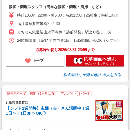
き
接客・調理スタッフ（簡単な接客・調理・清掃・など）
未
O
時給1053円 22:00〜翌5:00：時給1350円 高校生：時給1053円
イ
福井県福井市米松2-24-30
補
えちぜん鉄道勝山永平寺線「越前開発」駅より徒歩11分
24時間募集 上記時間内で週1日、1日2時間からOK（シフト制） 
応募締め切り2026/08/31 23:59まで
応募画面へ進む
キープ
かんたん3ステップ！
株式会社なか卯
の他の求人をみる
福井県すべて
短期（3ヶ月以内）
アルバイト
パート
丸亀製麺敦賀店
【シフト1週間毎】主婦（夫）さん活躍中！週
1日〜／1日3h〜OK◎
ル