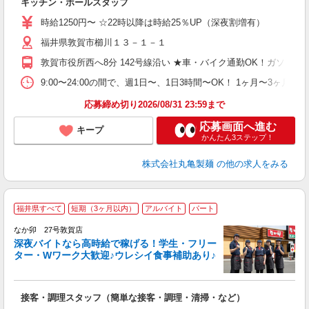
キッチン・ホールスタッフ
入
者
時給1250円〜 ☆22時以降は時給25％UP（深夜割増有）
不
福井県敦賀市櫛川１３－１－１
中
り
敦賀市役所西へ8分 142号線沿い ★車・バイク通勤OK！ガソ
時
が
9:00〜24:00の間で、週1日〜、1日3時間〜OK！ 1ヶ月
ム
応募締め切り2026/08/31 23:59まで
応募画面へ進む
キープ
かんたん3ステップ！
株式会社丸亀製麺
の他の求人をみる
福井県すべて
短期（3ヶ月以内）
アルバイト
パート
ん
なか卯 27号敦賀店
深夜バイトなら高時給で稼げる！学生・フリー
ター・Wワーク大歓迎♪ウレシイ食事補助あり♪
助
と
接客・調理スタッフ（簡単な接客・調理・清掃・など）
未