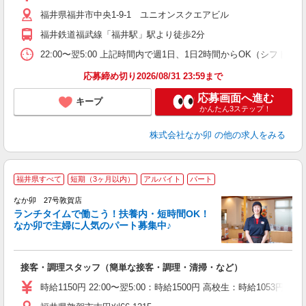
K
福井県福井市中央1-9-1 ユニオンスクエアビル
い
福井鉄道福武線「福井駅」駅より徒歩2分
22:00〜翌5:00 上記時間内で週1日、1日2時間からOK（シフト
応募締め切り2026/08/31 23:59まで
応募画面へ進む
キープ
かんたん3ステップ！
株式会社なか卯
の他の求人をみる
福井県すべて
短期（3ヶ月以内）
アルバイト
パート
気
なか卯 27号敦賀店
ランチタイムで働こう！扶養内・短時間OK！
なか卯で主婦に人気のパート募集中♪
き
接客・調理スタッフ（簡単な接客・調理・清掃・など）
未
O
時給1150円 22:00〜翌5:00：時給1500円 高校生：時給1053円
イ