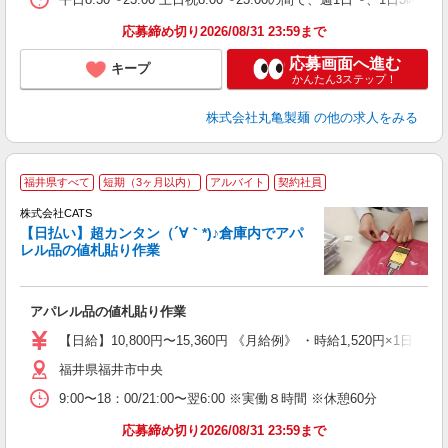
フ
応募締め切り2026/08/31 23:59まで
応募画面へ進む
キープ
かんたん3ステップ！
株式会社丸亀製麺
の他の求人をみる
福井県すべて
短期（3ヶ月以内）
アルバイト
契約社員
う
株式会社CATS
入
【日払い】超カンタン（´∀｀*)♪倉庫内でアパ
た
レル品の値札貼り作業
歓
ン
入
アパレル品の値札貼り作業
完
間
【日給】10,800円〜15,360円 《月給例》 ・時給1,520円×1日8h×
髪
福井県福井市中央
9:00〜18：00/21:00〜翌6:00 ※実働８時間 ※休憩60分
応募締め切り2026/08/31 23:59まで