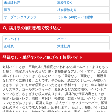
未経験歓迎
高校生OK
福井県の他の職種の平均時給を見る
深夜
社会保険あり
オープニングスタッフ
ミドル（40代～）活躍中
福井県の雇用形態で絞り込む
アルバイト
パート
正社員
派遣社員
登録なし・単発でパッと稼げる！短期バイト
短期バイトとは、平均約3ヶ月程度といわれる短期アルバイトよりももっ
と短く、指定されたその日だけ働く超短期的なアルバイトです。 この短
期バイトのメリットは、なんといっても「登録なし・面接なし・履歴書
なしですぐに働ける」ことです。そのため、急にスケジュールが空いた
ときや、すぐにお金が必要といったときに便利です。 また、年末年始や
クリスマス、ゴールデンウィーク、夏休みなどの繁忙期や、イベントス
タッフなど、さまざまな求人があります。 具体的な仕事内容としては、
接客・販売・レジ、清掃・片付け、軽作業・製造・物流、イベントスタ
ッフなどがあります。 応募方法は、求人サイトやフリーペーパー、派遣
会社のサイトなどで求人を探し、応募します。 ただし、短期バイトには
注意点もあります。時給が低い場合があるため、事前に確認しておきま