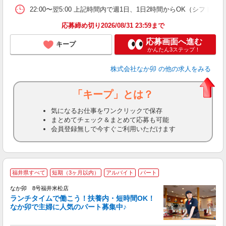
22:00〜翌5:00 上記時間内で週1日、1日2時間からOK（シフト
応募締め切り2026/08/31 23:59まで
応募画面へ進む
キープ
かんたん3ステップ！
株式会社なか卯
の他の求人をみる
「キープ」とは？
気になるお仕事をワンクリックで保存
まとめてチェック＆まとめて応募も可能
会員登録無しで今すぐご利用いただけます
福井県すべて
短期（3ヶ月以内）
アルバイト
パート
気
なか卯 8号福井米松店
ランチタイムで働こう！扶養内・短時間OK！
なか卯で主婦に人気のパート募集中♪