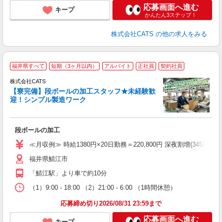
応募画面へ進む
キープ
かんたん3ステップ！
株式会社CATS
の他の求人をみる
＼
福井県すべて
短期（3ヶ月以内）
アルバイト
正社員
契約社員
間
入
株式会社CATS
量
【寮完備】段ボールの加工スタッフ★未経験歓
卒
迎！シンプル製造ワーク
中
休
朝
段ボールの加工
ニ
K.
≪月収例≫ 時給1380円×20日勤務＝220,800円 深夜割増(345円)×60時
福井県鯖江市
「鯖江駅」より車で約10分
（1）9:00 - 18:00 （2）21:00 - 6:00 （1時間休憩）
応募締め切り2026/08/31 23:59まで
応募画面へ進む
キープ