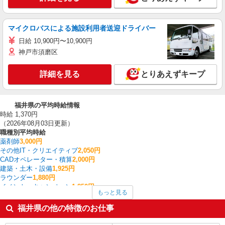
マイクロバスによる施設利用者送迎ドライバー
日給 10,900円〜10,900円
神戸市須磨区
詳細を見る
とりあえずキープ
福井県の平均時給情報
時給 1,370円
（2026年08月03日更新）
職種別平均時給
薬剤師
3,000円
その他IT・クリエイティブ
2,050円
CADオペレーター・積算
2,000円
建築・土木・設備
1,925円
ラウンダー
1,880円
イベント・キャンペーン
1,850円
もっと見る
板金・塗装・溶接
1,533円
その他介護・福祉
1,514円
福井県の他の特徴のお仕事
生産管理・品質管理
1,500円
介護職・ヘルパー
1,461円