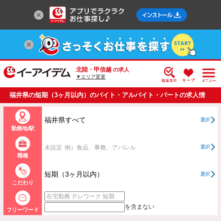
北陸・甲信越
の求人
▼エリア変更
福井県の短期（3ヶ月以内）のバイト・アルバイト・パートの求人情
報一覧
福井県すべて
選択
勤務地/駅
未設定
例）食品、事務、アパレル
選択
職種
短期（3ヶ月以内）
選択
こだわり
を含まない
フリーワード