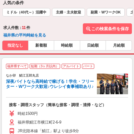
人気の条件
ミドル（40代～）活躍中
主婦・主夫歓迎
副業・WワークOK
土
求人件数 :
11
件
この検索条件を保存
福井県の平均時給を見る
指定なし
新着順
時給順
日給順
月給順
福井県すべて
短期（3ヶ月以内）
アルバイト
パート
ん
なか卯 鯖江五郎丸店
深夜バイトなら高時給で稼げる！学生・フリー
ター・Wワーク大歓迎♪ウレシイ食事補助あり♪
助
と
接客・調理スタッフ（簡単な接客・調理・清掃・など）
未
務
時給1500円
バ
福井県鯖江市横江町2-6-9
険
JR北陸本線「鯖江」駅より徒歩9分