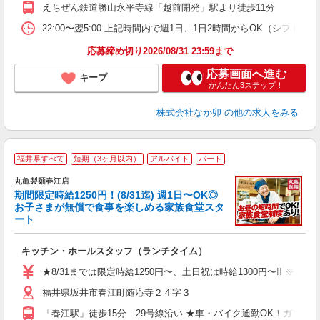
えちぜん鉄道勝山永平寺線「越前開発」駅より徒歩11分
22:00〜翌5:00 上記時間内で週1日、1日2時間からOK（シフト
応募締め切り2026/08/31 23:59まで
応募画面へ進む
キープ
かんたん3ステップ！
株式会社なか卯
の他の求人をみる
福井県すべて
短期（3ヶ月以内）
アルバイト
パート
丸亀製麺春江店
期間限定時給1250円！(8/31迄) 週1日〜OK◎
お子さまが無償で食事を楽しめる家族食堂スタ
ート
ル
キッチン・ホールスタッフ（ランチタイム）
入
者
★8/31までは限定時給1250円〜、土日祝は時給1300円〜!! ※上
不
福井県坂井市春江町随応寺２４字３
中
り
「春江駅」徒歩15分 29号線沿い ★車・バイク通勤OK！ガソ
時