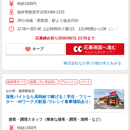
務
時給1500円
バ
福井県敦賀市古田刈66-1215
険
JR小浜線「西敦賀」駅より徒歩23分
22:00〜翌5:00 上記時間内で週1日、1日2時間からOK（シフト
応募締め切り2026/08/31 23:59まで
応募画面へ進む
キープ
かんたん3ステップ！
株式会社なか卯
の他の求人をみる
福井県すべて
短期（3ヶ月以内）
アルバイト
パート
ん
なか卯 福井駅前店
深夜バイトなら高時給で稼げる！学生・フリー
ター・Wワーク大歓迎♪ウレシイ食事補助あり♪
助
と
接客・調理スタッフ（簡単な接客・調理・清掃・など）
未
日
時給1350円