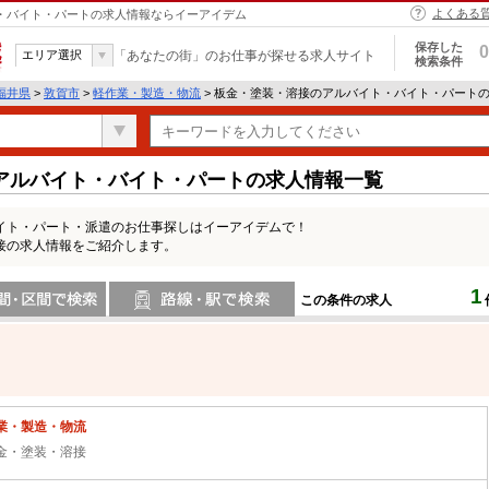
よくある
ト・バイト・パートの求人情報ならイーアイデム
保存した
0
エリア選択
「あなたの街」のお仕事が探せる求人サイト
検索条件
福井県
>
敦賀市
>
軽作業・製造・物流
> 板金・塗装・溶接のアルバイト・バイト・パート
アルバイト・バイト・パートの求人情報一覧
イト・パート・派遣のお仕事探しはイーアイデムで！
接の求人情報をご紹介します。
1
この条件の求人
間で検索
路線・駅・駅で検索
業・製造・物流
金・塗装・溶接