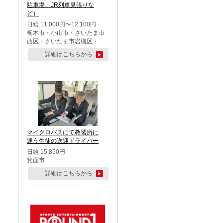
駐車場、JR列車見張りな
ど）
日給 11,000円〜12,100円
栃木市・小山市・さいたま市
西区・さいたま市岩槻区・久
喜市・蓮田市
詳細はこちらから
マイクロバスにて教習所に
通う生徒の送迎ドライバー
日給 15,850円
箕面市
詳細はこちらから