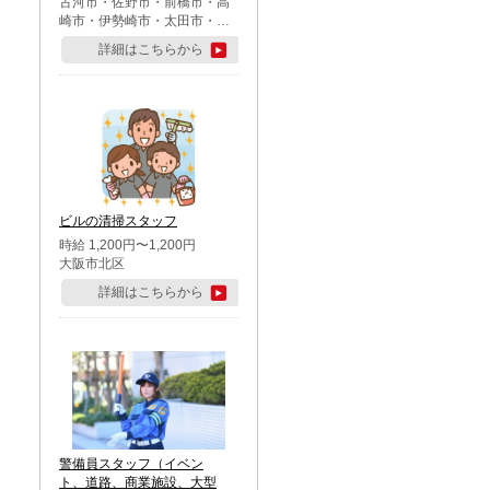
古河市・佐野市・前橋市・高
崎市・伊勢崎市・太田市・館
林市・藤岡市・大泉町・さい
詳細はこちらから
たま市北区・川越市・熊谷
市・行田市・秩父市・所沢
市・飯能市・東松山市・坂戸
市・鶴ケ島市・千葉市中央
区・市川市・松戸市・習志野
市・柏市・流山市・八千代
市・足立区・江戸川区・八王
子市・町田市
ビルの清掃スタッフ
時給 1,200円〜1,200円
大阪市北区
詳細はこちらから
警備員スタッフ（イベン
ト、道路、商業施設、大型