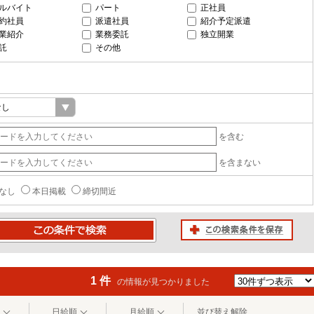
ルバイト
パート
正社員
約社員
派遣社員
紹介予定派遣
業紹介
業務委託
独立開業
託
その他
を含む
を含まない
なし
本日掲載
締切間近
この検索条件を保存
条件で検索
1 件
の情報が見つかりました
日給順
月給順
並び替え解除