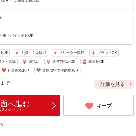
います） 交通費全額支給
業
＊車・バイク通勤OK
者歓迎
主婦・主夫歓迎
フリーター歓迎
ブランクOK
収入・高額
週払い
給与前払いOK
車通勤OK
社会保険あり
資格取得支援制度あり
9 まで
詳細を見る
画面へ進む
キープ
ん3ステップ！
る