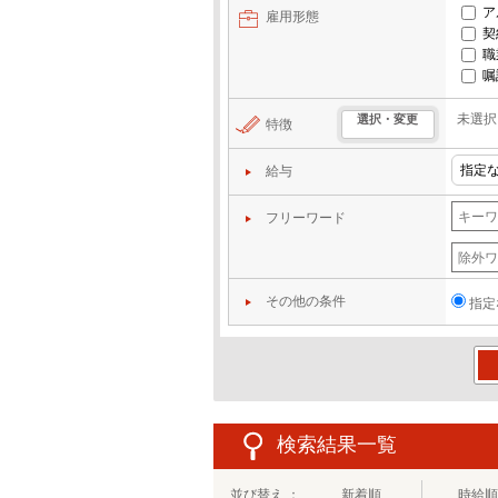
ア
雇用形態
契
職
嘱
未選択
選択・変更
特徴
給与
フリーワード
その他の条件
指定
この
検索結果一覧
並び替え ：
新着順
時給順