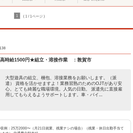
1
( 1 / 1ページ )
38
高時給1500円★組立・溶接作業 ：敦賀市
大型遊具の組立、梱包、溶接業務をお願いします。（派
遣） 資格を活かせますよ！業務習熟のためのOJTがあり安
心。とても綺麗な職場環境。人気の日勤。 派遣先に直接雇
用してもらえるようサポートします。車・バイ...
 月収例：25万2000〜（月21日就業、残業ナシの場合）（残業・休日出勤手当て