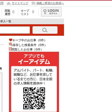
質問
サイトマップ
掲載ご希望のお客様へ
閲覧
キープ
0
0
履歴
リスト
ログイン
の求人一覧
キープ中のお仕事（0件）
保存した検索条件（
0
件）
閲覧したお仕事（0件）
件