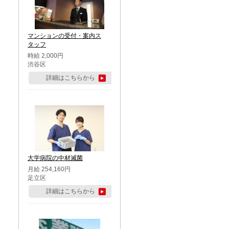
マンションの受付・案内ス
タッフ
時給 2,000円
渋谷区
詳細はこちらから
大学病院の中材滅菌
月給 254,160円
足立区
詳細はこちらから