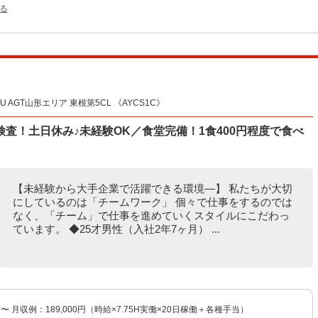
る
AGT山形エリア 東根第5CL 《AYCS1C》
査！土日休み♪未経験OK／食堂完備！1食400円程度で食べ
【未経験から大手企業で活躍できる環境―】 私たちが大切
にしているのは「チームワーク」 個々で仕事をするのでは
なく、「チーム」で仕事を進めていくスタイルにこだわっ
ています。 ◆25才男性（入社2年7ヶ月） ...
円〜 月収例：189,000円（時給×7.75H実働×20日稼働＋各種手当）