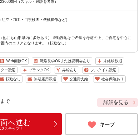
〜230000円（スキル・経験を考慮）
（組立・加工・目視検査・機械操作など）
 （他にも山形県内に多数あり） ※勤務地はご希望を考慮の上、ご自宅を中心に
0分圏内のエリアとなります。（転勤なし）
Web面接OK
職場見学OKまたは説明会あり
未経験歓迎
ーター歓迎
ブランクOK
昇給あり
フルタイム歓迎
転勤なし
無期雇用派遣
交通費支給
社会保険あり
9 まで
詳細を見る
画面へ進む
キープ
ん3ステップ！