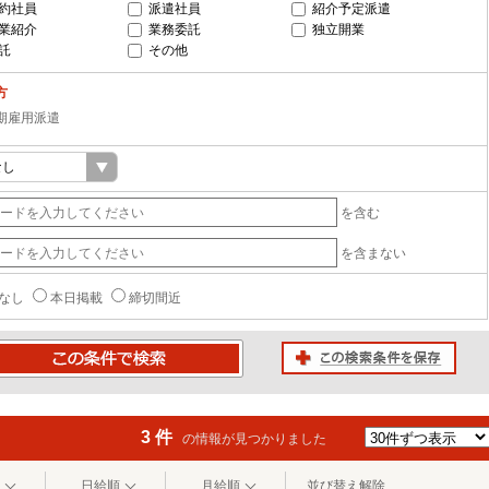
約社員
派遣社員
紹介予定派遣
業紹介
業務委託
独立開業
託
その他
方
期雇用派遣
を含む
を含まない
なし
本日掲載
締切間近
この検索条件を保存
条件で検索
3 件
の情報が見つかりました
日給順
月給順
並び替え解除