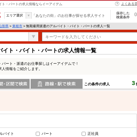
よくある
バイト・パートの求人情報ならイーアイデム
保存した
0
エリア選択
「あなたの街」のお仕事が探せる求人サイト
検索条件
山形県
>
東根市
> 無期雇用派遣のアルバイト・バイト・パートの求人一覧
バイト・バイト・パートの求人情報一覧
・パート・派遣のお仕事探しはイーアイデムで！
求人情報をご紹介します。
3
この条件の求人
間で検索
路線・駅・駅で検索
ルバイト
パート
正社員