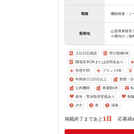
職種
機能検査・シ
山形県東根市 
勤務地
※構内の（無
入社日応相談
即日勤務OK
職場見学OKまたは説明会あり
学歴不問
ブランクOK
年間休日120日以上
禁煙・分
公的機関
車通勤OK
産休・育休取得実績あり
制
夕方
夜
深夜
1日
掲載終了まであと
応募締め切り: