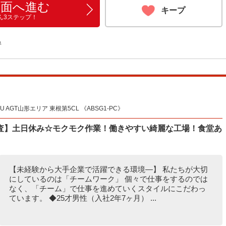
画面へ進む
キープ
ん3ステップ！
る
AGT山形エリア 東根第5CL 《ABSG1-PC》
査】土日休み☆モクモク作業！働きやすい綺麗な工場！食堂あ
【未経験から大手企業で活躍できる環境―】 私たちが大切
にしているのは「チームワーク」 個々で仕事をするのでは
なく、「チーム」で仕事を進めていくスタイルにこだわっ
ています。 ◆25才男性（入社2年7ヶ月） ...