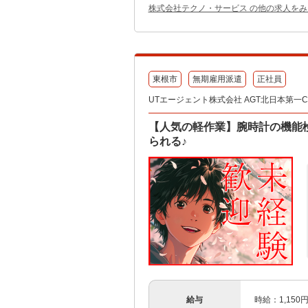
株式会社テクノ・サービス の他の求人をみ
東根市
無期雇用派遣
正社員
UTエージェント株式会社 AGT北日本第一CU 
【人気の軽作業】腕時計の機能検
られる♪
給与
時給：1,150