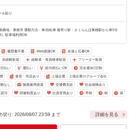
ール貼り
勤務地：東根市 通勤方法：車/自転車 最寄り駅：さくらんぼ東根駅から車5分
料）駐車場利用OK
履歴書不要
Web面接OK
友達と応募OK
未経験歓迎
経験者・有資格者歓迎
フリーター歓迎
日払い
週払い
給与前払いOK
完全週休2日制
煙
食堂・売店あり
上場企業・上場企業のグループ会社
転勤なし
無期雇用派遣
交通費支給
社会保険あり
服貸与
研修制度あり
社員登用あり
早朝
朝
昼
 2026/08/07 23:59 まで
詳細を見る