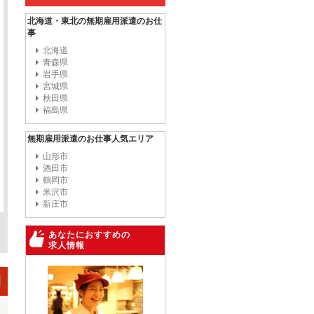
北海道・東北の無期雇用派遣のお仕
事
北海道
青森県
岩手県
宮城県
秋田県
福島県
無期雇用派遣のお仕事人気エリア
山形市
酒田市
鶴岡市
米沢市
新庄市
あなたにおすすめの
求人情報