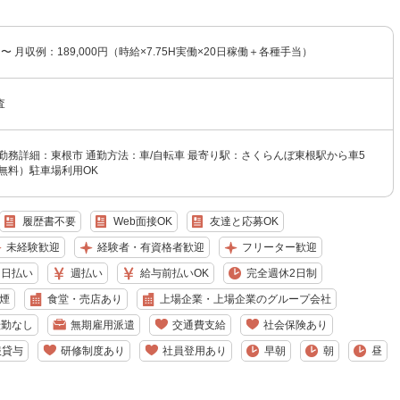
円〜 月収例：189,000円（時給×7.75H実働×20日稼働＋各種手当）
査
勤務詳細：東根市 通勤方法：車/自転車 最寄り駅：さくらんぼ東根駅から車5
無料）駐車場利用OK
履歴書不要
Web面接OK
友達と応募OK
未経験歓迎
経験者・有資格者歓迎
フリーター歓迎
日払い
週払い
給与前払いOK
完全週休2日制
煙
食堂・売店あり
上場企業・上場企業のグループ会社
転勤なし
無期雇用派遣
交通費支給
社会保険あり
服貸与
研修制度あり
社員登用あり
早朝
朝
昼