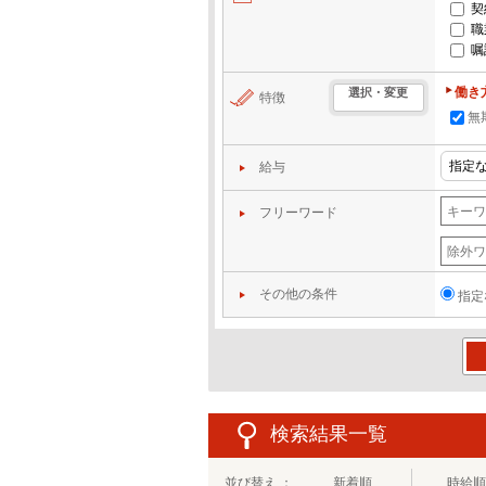
契
職
嘱
働き
選択・変更
特徴
無
給与
フリーワード
その他の条件
指定
この
検索結果一覧
並び替え ：
新着順
時給順