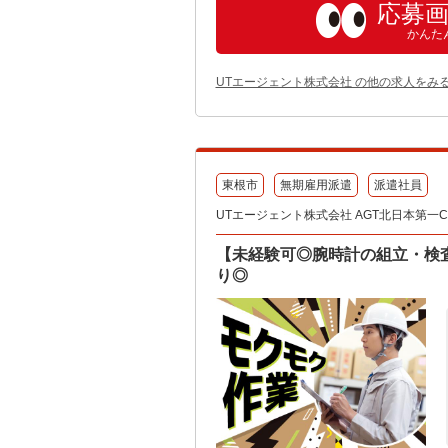
応募
かんた
UTエージェント株式会社 の他の求人をみ
東根市
無期雇用派遣
派遣社員
UTエージェント株式会社 AGT北日本第一CU 
【未経験可◎腕時計の組立・検
り◎