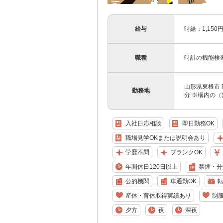
給与
時給：1,150
職種
時計の機能検
山形県東根市 
勤務地
分 ※構内の（
入社日応相談
即日勤務OK
職場見学OKまたは説明会あり
学歴不問
ブランクOK
年間休日120日以上
禁煙・分
公的機関
車通勤OK
産休・育休取得実績あり
制
夕方
夜
深夜