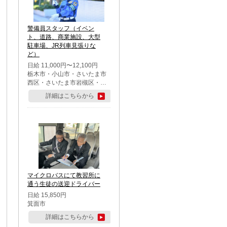
警備員スタッフ（イベン
ト、道路、商業施設、大型
駐車場、JR列車見張りな
ど）
日給 11,000円〜12,100円
栃木市・小山市・さいたま市
西区・さいたま市岩槻区・久
喜市・蓮田市
詳細はこちらから
マイクロバスにて教習所に
通う生徒の送迎ドライバー
日給 15,850円
箕面市
詳細はこちらから