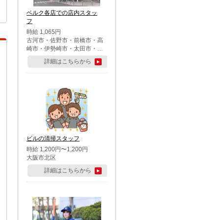
ベルク各店での店内スタッ
フ
時給 1,065円
古河市・佐野市・前橋市・高
崎市・伊勢崎市・太田市・館
林市・藤岡市・大泉町・さい
詳細はこちらから
たま市北区・川越市・熊谷
市・行田市・秩父市・所沢
市・飯能市・東松山市・坂戸
市・鶴ケ島市・千葉市中央
区・市川市・松戸市・習志野
市・柏市・流山市・八千代
市・足立区・江戸川区・八王
子市・町田市
ビルの清掃スタッフ
時給 1,200円〜1,200円
大阪市北区
詳細はこちらから