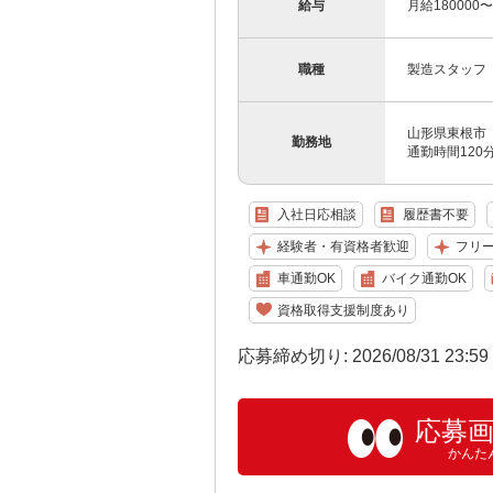
給与
月給180000
職種
製造スタッフ
山形県東根市
勤務地
通勤時間12
入社日応相談
履歴書不要
経験者・有資格者歓迎
フリ
車通勤OK
バイク通勤OK
資格取得支援制度あり
応募締め切り: 2026/08/31 23:5
応募
かんた