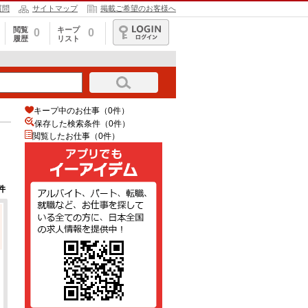
質問
サイトマップ
掲載ご希望のお客様へ
閲覧
キープ
0
0
履歴
リスト
ログイン
キープ中のお仕事（0件）
保存した検索条件（
0
件）
閲覧したお仕事（0件）
件