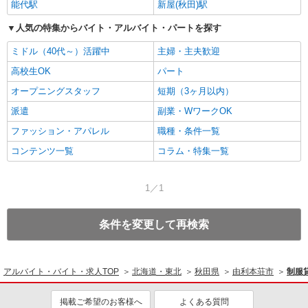
能代駅
新屋(秋田)駅
人気の特集からバイト・アルバイト・パートを探す
ミドル（40代～）活躍中
主婦・主夫歓迎
高校生OK
パート
オープニングスタッフ
短期（3ヶ月以内）
派遣
副業・WワークOK
ファッション・アパレル
職種・条件一覧
コンテンツ一覧
コラム・特集一覧
1／1
条件を変更して再検索
アルバイト・バイト・求人TOP
北海道・東北
秋田県
由利本荘市
制服
掲載ご希望のお客様へ
よくある質問