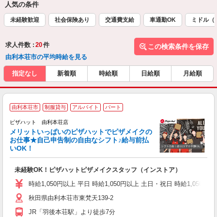
人気の条件
未経験歓迎
社会保険あり
交通費支給
車通勤OK
ミドル（
求人件数 :
20
件
この検索条件を保存
由利本荘市の平均時給を見る
指定なし
新着順
時給順
日給順
月給順
由利本荘市
制服貸与
アルバイト
パート
ピザハット 由利本荘店
メリットいっぱいのピザハットでピザメイクの
お仕事★自己申告制の自由なシフト♪給与前払
いOK！
う
だ
未経験OK！ピザハットピザメイクスタッフ（インストア）
友
躍
時給1,050円以上 平日 時給1,050円以上 土日・祝日 時給1,050円以
（
秋田県由利本荘市東梵天139-2
中
ル
JR「羽後本荘駅」より徒歩7分
険