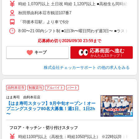
勤
時給 1,070円以上 土日祝 時給 1,120円以上 ■高校生も同時給
時
秋田県由利本荘市鶴沼107番7
朝
「羽後本荘駅」より車で6分
8:00〜21:00内シフト制 ■1日3h〜曜日問わず週3日〜 ■ラストまで勤務
応募締め切り2026/09/30 23:59まで
応募画面へ進む
キープ
かんたん3ステップ！
株式会社チェッカーサポート
の他の求人をみる
由利本荘市
制服貸与
アルバイト
パート
はま寿司 由利本荘店
【はま寿司スタッフ】9月中旬オープン！オー
プニングスタッフ80名大募集！週1日、1日2h
〜
げ
相
フロア・キッチン・切り付けスタッフ
履
者
時給1100円以上（高校生：時給1050円以上） ※22時以降：時給13