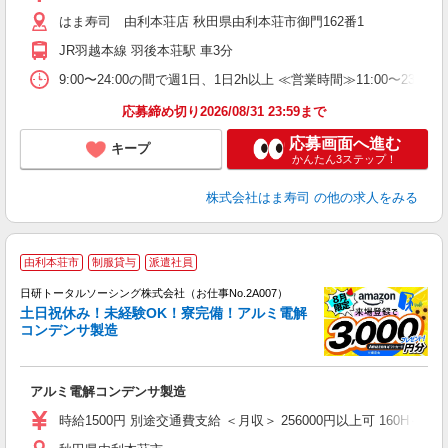
フ
はま寿司 由利本荘店 秋田県由利本荘市御門162番1
不
勤
JR羽越本線 羽後本荘駅 車3分
勤
煙
9:00〜24:00の間で週1日、1日2h以上 ≪営業時間≫11:00〜23:
応募締め切り2026/08/31 23:59まで
応募画面へ進む
キープ
かんたん3ステップ！
株式会社はま寿司
の他の求人をみる
◎
由利本荘市
制服貸与
派遣社員
n
日研トータルソーシング株式会社（お仕事No.2A007）
ー
土日祝休み！未経験OK！寮完備！アルミ電解
z
コンデンサ製造
談
W
アルミ電解コンデンサ製造
入
2
時給1500円 別途交通費支給 ＜月収＞ 256000円以上可 160H＋深夜3