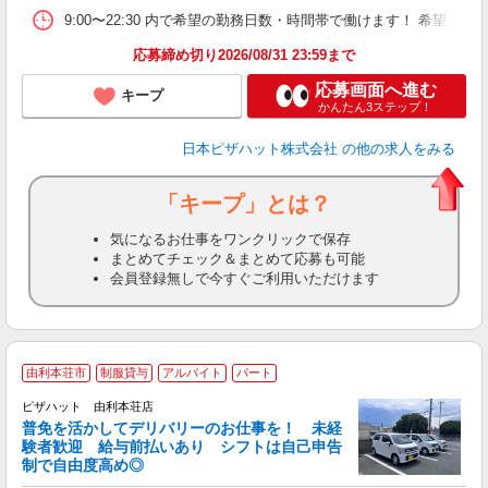
務
9:00〜22:30 内で希望の勤務日数・時間帯で働けます！ 希望
内
応募締め切り2026/08/31 23:59まで
応募画面へ進む
キープ
かんたん3ステップ！
日本ピザハット株式会社
の他の求人をみる
「キープ」とは？
気になるお仕事をワンクリックで保存
まとめてチェック＆まとめて応募も可能
会員登録無しで今すぐご利用いただけます
由利本荘市
制服貸与
アルバイト
パート
ピザハット 由利本荘店
K
普免を活かしてデリバリーのお仕事を！ 未経
験者歓迎 給与前払いあり シフトは自己申告
制で自由度高め◎