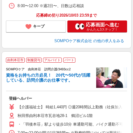
8:00〜12:00 ※週2日〜、日数は応相談
応募締め切り2026/10/03 23:59まで
応募画面へ進む
キープ
かんたん3ステップ！
SOMPOケア株式会社
の他の求人をみる
由利本荘市
制服貸与
アルバイト
パート
SOMPOケア 由利本荘 訪問介護/3493cc2
資格をお持ちの方必見！ 20代〜50代が活躍
している、訪問介護のお仕事です。
せ
登録ヘルパー
未
ル
【介護福祉士】 時給1,440円 ◎週20時間以上勤務（社保加入者）の場
躍
秋田県由利本荘市瓦谷地28-1 鶴沼ビル1階
業
会
・「羽後本荘」駅より徒歩10分 車通勤可能、バイク通勤不可
7:00〜22:00の間で1日3時間〜 ※勤務時間については面接時にご