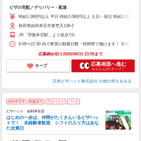
ね
ピザの宅配／デリバリー・配達
友
躍
時給1,080円以上 平日 時給1,080円以上 土日・祝日 時給1,080円以
（
秋田県由利本荘市東梵天139-2
中
業
JR「羽後本荘駅」より徒歩7分
保
勤
9:00〜22:30 内で希望の勤務日数・時間帯で働けます！ 希望
以
応募締め切り2026/08/31 23:59まで
応募画面へ進む
キープ
かんたん3ステップ！
日本ピザハット株式会社
の他の求人をみる
由利本荘市
制服貸与
アルバイト
パート
♪
ピザハット 由利本荘店
はじめの一歩は、仲間がたくさんいるピザハッ
トで！ 未経験者歓迎 シフトの入り方はあな
れ
た次第◎
友
躍