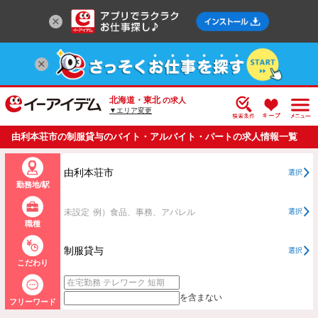
北海道・東北
の求人
▼エリア変更
由利本荘市の制服貸与のバイト・アルバイト・パートの求人情報一覧
由利本荘市
選択
勤務地/駅
未設定
例）食品、事務、アパレル
選択
職種
制服貸与
選択
こだわり
を含まない
フリーワード