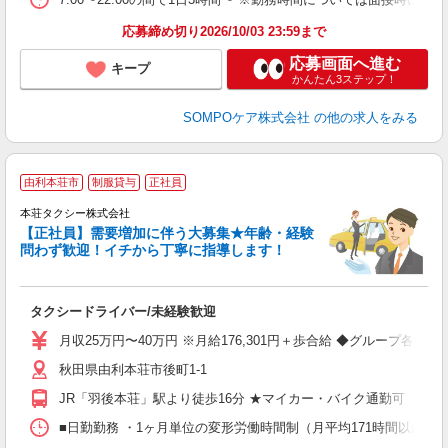
応募締め切り2026/10/03 23:59まで
応募画面へ進む
キープ
かんたん3ステップ！
SOMPOケア株式会社
の他の求人をみる
由利本荘市
制服貸与
正社員
本荘タクシー株式会社
【正社員】需要増加に伴う大募集★年齢・経験
問わず歓迎！イチから丁寧に指導します！
社
タクシードライバー/未経験歓迎
入
迎
月収25万円〜40万円 ※月給176,301円＋歩合給 ◆グループ各社
学
秋田県由利本荘市後町1-1
活
修
JR「羽後本荘」駅より徒歩16分 ★マイカー・バイク通勤可
■日勤勤務 ・1ヶ月単位の変形労働時間制（月平均171時間以内 ※1