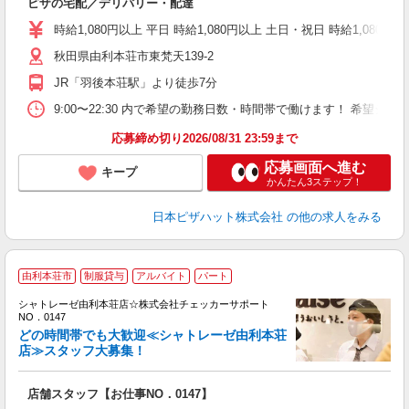
ピザの宅配／デリバリー・配達
（
中
時給1,080円以上 平日 時給1,080円以上 土日・祝日 時給1,080円以
ル
秋田県由利本荘市東梵天139-2
険
務
JR「羽後本荘駅」より徒歩7分
内
9:00〜22:30 内で希望の勤務日数・時間帯で働けます！ 希望
応募締め切り2026/08/31 23:59まで
応募画面へ進む
キープ
かんたん3ステップ！
日本ピザハット株式会社
の他の求人をみる
由利本荘市
制服貸与
アルバイト
パート
の
シャトレーゼ由利本荘店☆株式会社チェッカーサポート
NO．0147
い
どの時間帯でも大歓迎≪シャトレーゼ由利本荘
入
店≫スタッフ大募集！
歓
夫
店舗スタッフ【お仕事NO．0147】
中