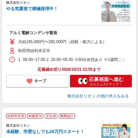
株式会社リオン
やる気重視で積極採用中！
い
入
場
タ
アルミ電解コンデンサ製造
額
業
月給245,000円〜280,000円（経験・能力による）
あ
秋田県由利本荘市
1. 08:00~17:00 2. 20:00~05:00 ※60分休憩あり ※1週間ごとの2
応募締め切り2026/10/31 23:59まで
応募画面へ進む
キープ
かんたん3ステップ！
株式会社リオン
の他の求人をみる
由利本荘市
制服貸与
正社員
職業紹介
株式会社リオン
未経験、学歴なしでも28万円スタート！