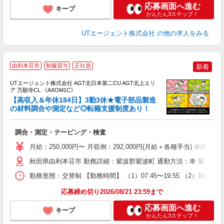
応募画面へ進む
キープ
かんたん3ステップ！
UTエージェント株式会社
の他の求人をみる
由利本荘市
制服貸与
正社員
新着
UTエージェント株式会社 AGT北日本第二CU AGT北上エリ
ア 万願寺CL 《AXOM1C》
【高収入＆年休184日】3勤3休★電子部品製造
の材料調合や測定など◎転籍支援制度あり！
る
調合・測定・テーピング・検査
入
場
月給：250,000円〜 月収例：292,000円(月給＋各種手当) ※調整手
タ
休
秋田県由利本荘市 勤務詳細：紫波郡紫波町 通勤方法：車 最寄り駅
場
勤務形態：交替制 【勤務時間】 （1）07:45〜19:55 （2）19:4
通
り
応募締め切り2026/08/21 23:59まで
応募画面へ進む
キープ
かんたん3ステップ！