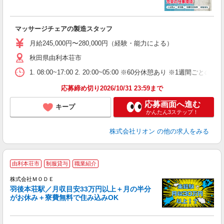
家
社
マッサージチェアの製造スタッフ
入
場
月給245,000円〜280,000円（経験・能力による）
タ
秋田県由利本荘市
額
業
1. 08:00~17:00 2. 20:00~05:00 ※60分休憩あり ※1週間ごとの2
あ
応募締め切り2026/10/31 23:59まで
応募画面へ進む
キープ
かんたん3ステップ！
株式会社リオン
の他の求人をみる
由利本荘市
制服貸与
職業紹介
株式会社ＭＯＤＥ
羽後本荘駅／月収目安33万円以上＋月の半分
がお休み＋寮費無料で住み込みOK
っ