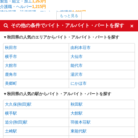
製造・組立・加工
1,263円
介護職・ヘルパー
1,215円
建物管理・設備管理・マンション管理員
1,200円
もっと見る
美容師・ネイリスト・まつげ施術
1,170円
ファミリーレストラン・回転寿司
1,100円
その他の条件でバイト・アルバイト・パートを探す
飲食店
1,100円
保育士・保育補助
1,100円
秋田県の人気のエリアからバイト・アルバイト・パートを探す
由利本荘市の他の職種の平均時給を見る
秋田市
由利本荘市
横手市
大仙市
大館市
能代市
鹿角市
湯沢市
美郷町
にかほ市
秋田県の人気の駅からバイト・アルバイト・パートを探す
大久保(秋田)駅
秋田駅
横手駅
大館駅
追分(秋田)駅
羽後本荘駅
土崎駅
東能代駅