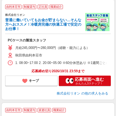
由利本荘市
制服貸与
正社員
職業紹介
株式会社リオン
普通に働いていてもお金が貯まらない…そんな
方へおススメ！冷暖房完備の快適工場で安定の
お仕事！
家
社
PCケースの製造スタッフ
入
場
月給245,000円〜280,000円（経験・能力による）
タ
秋田県由利本荘市
額
業
1. 08:00~17:00 2. 20:00~05:00 ※60分休憩あり ※1週間ごとの2
あ
応募締め切り2026/10/31 23:59まで
応募画面へ進む
キープ
かんたん3ステップ！
株式会社リオン
の他の求人をみる
由利本荘市
制服貸与
派遣社員
職業紹介