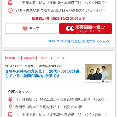
・「羽後本荘」駅より徒歩10分 車通勤可能、バイク通勤不可
9:00〜18:00の間で応相談 受講日程や勤務スケジュールにより
応募締め切り2026/10/03 23:59まで
応募画面へ進む
キープ
かんたん3ステップ！
SOMPOケア株式会社
の他の求人をみる
由利本荘市
制服貸与
アルバイト
パート
SOMPOケア 由利本荘 訪問介護/3493ca2
ま
資格をお持ちの方必見！ 20代〜50代が活躍
している、訪問介護のお仕事です。
◆
介護スタッフ
未
～
【介護福祉士】 時給1,210円 ◎週20時間以上勤務（社保加入者）の
内
秋田県由利本荘市瓦谷地28-1 鶴沼ビル1階
O
あ
・「羽後本荘」駅より徒歩10分 車通勤可能、バイク通勤可能