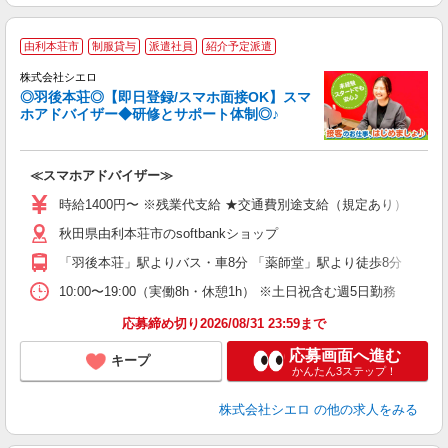
★
由利本荘市
制服貸与
派遣社員
紹介予定派遣
♪
株式会社シエロ
◎羽後本荘◎【即日登録/スマホ面接OK】スマ
ホアドバイザー◆研修とサポート体制◎♪
造
≪スマホアドバイザー≫
即
時給1400円〜 ※残業代支給 ★交通費別途支給（規定あり） ゜+゜
あ
秋田県由利本荘市のsoftbankショップ
K
「羽後本荘」駅よりバス・車8分 「薬師堂」駅より徒歩8分
貸
10:00〜19:00（実働8h・休憩1h） ※土日祝含む週5日勤務
応募締め切り2026/08/31 23:59まで
応募画面へ進む
キープ
かんたん3ステップ！
株式会社シエロ
の他の求人をみる