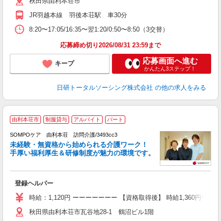
秋田県由利本荘市
JR羽越本線 羽後本荘駅 車30分
8:20〜17:05/16:35〜翌1:20/0:50〜8:50（3交替）
応募締め切り2026/08/31 23:59まで
応募画面へ進む
キープ
かんたん3ステップ！
日研トータルソーシング株式会社
の他の求人をみる
由利本荘市
制服貸与
アルバイト
パート
SOMPOケア 由利本荘 訪問介護/3493cc3
未経験・無資格から始められる介護ワーク！
手厚い福利厚生＆研修制度が魅力の環境です。
す
登録ヘルパー
未
昼
時給：1,120円 ーーーーーーー 【資格取得後】 時給1,360円〜 
勤
秋田県由利本荘市瓦谷地28-1 鶴沼ビル1階