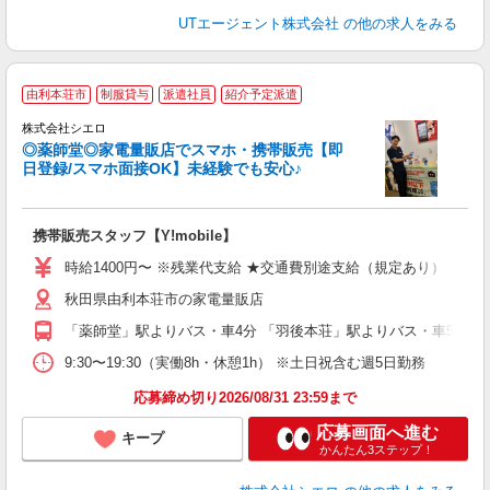
UTエージェント株式会社
の他の求人をみる
★
由利本荘市
制服貸与
派遣社員
紹介予定派遣
♪
株式会社シエロ
◎薬師堂◎家電量販店でスマホ・携帯販売【即
日登録/スマホ面接OK】未経験でも安心♪
理
携帯販売スタッフ【Y!mobile】
即
時給1400円〜 ※残業代支給 ★交通費別途支給（規定あり） ゜+゜
あ
秋田県由利本荘市の家電量販店
通
「薬師堂」駅よりバス・車4分 「羽後本荘」駅よりバス・車5分
あ
9:30〜19:30（実働8h・休憩1h） ※土日祝含む週5日勤務
応募締め切り2026/08/31 23:59まで
応募画面へ進む
キープ
かんたん3ステップ！