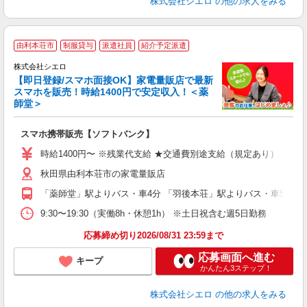
株式会社シエロ
の他の求人をみる
★
由利本荘市
制服貸与
派遣社員
紹介予定派遣
♪
株式会社シエロ
【即日登録/スマホ面接OK】家電量販店で最新
スマホを販売！時給1400円で安定収入！＜薬
師堂＞
事
即
スマホ携帯販売【ソフトバンク】
あ
時給1400円〜 ※残業代支給 ★交通費別途支給（規定あり） ゜+゜
通
秋田県由利本荘市の家電量販店
あ
「薬師堂」駅よりバス・車4分 「羽後本荘」駅よりバス・車5分
9:30〜19:30（実働8h・休憩1h） ※土日祝含む週5日勤務
応募締め切り2026/08/31 23:59まで
応募画面へ進む
キープ
かんたん3ステップ！
株式会社シエロ
の他の求人をみる