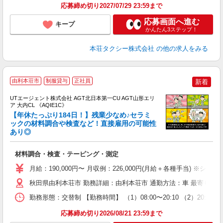
応募締め切り2027/07/29 23:59まで
応募画面へ進む
キープ
かんたん3ステップ！
本荘タクシー株式会社
の他の求人をみる
由利本荘市
制服貸与
正社員
新着
UTエージェント株式会社 AGT北日本第一CU AGT山形エリ
ア 大内CL 《AQIE1C》
【年休たっぷり184日！】残業少なめ♪セラミ
ックの材料調合や検査など！直接雇用の可能性
あり◎
る
入
材料調合・検査・テーピング・測定
場
タ
月給：190,000円〜 月収例：226,000円(月給＋各種手当) ※シフト
休
秋田県由利本荘市 勤務詳細：由利本荘市 通勤方法：車 最寄り駅
場
通
勤務形態：交替制 【勤務時間】 （1）08:00〜20:10 （2）20:0
り
応募締め切り2026/08/21 23:59まで