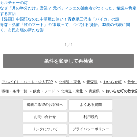
カルチャーの灯
なぜ「月の半分だけ」営業？ 元パティシエの編集者が​つくった、積読を肯定
する書店
【漫画】中国語なのに中華屋に無い！青森県三沢市​「パイカ」の謎
青森・弘前「虹のマート」の“看取って、つづける”​覚悟。33歳の代表に聞
く、市民市場の新たな形
1／1
条件を変更して再検索
アルバイト・バイト・求人TOP
北海道・東北
青森県
おいらせ町
飲食
職種・条件一覧
飲食・フード
北海道・東北
青森県
おいらせ町の飲食
掲載ご希望のお客様へ
よくある質問
お問い合わせ
利用規約
リンクについて
プライバシーポリシー