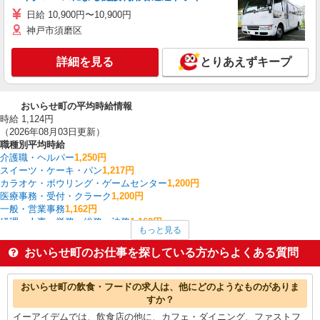
日給 10,900円〜10,900円
神戸市須磨区
詳細を見る
とりあえずキープ
おいらせ町の平均時給情報
時給 1,124円
（2026年08月03日更新）
職種別平均時給
介護職・ヘルパー
1,250円
スイーツ・ケーキ・パン
1,217円
カラオケ・ボウリング・ゲームセンター
1,200円
医療事務・受付・クラーク
1,200円
一般・営業事務
1,162円
経理・人事・労務・総務・法務
1,162円
もっと見る
ファストフード・デリ
1,158円
その他販売・サービス
1,150円
おいらせ町のお仕事を探している方からよくある質問
その他飲食・フード
1,150円
調理・調理補助・調理師
1,139円
おいらせ町の他の職種の平均時給を見る
おいらせ町の飲食・フードの求人は、他にどのようなものがありま
すか？
イーアイデムでは、飲食店の他に、カフェ・ダイニング、ファストフ