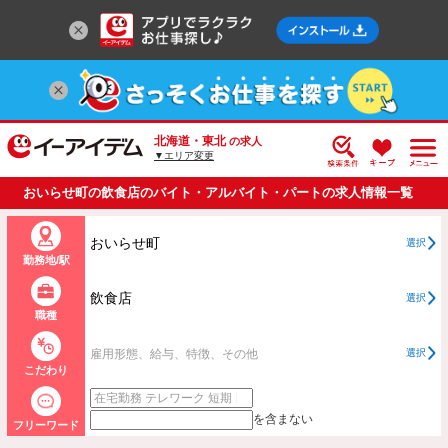
北海道・東北
の求人
▼エリア変更
おいらせ町の飲食店のバイト・アルバイト・パートの求人情報一覧
おいらせ町
選択
勤務地/駅
飲食店
選択
職種
雇用形態、給与、特徴、その他
選択
こだわり
を含まない
フリーワード