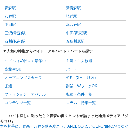
青森駅
新青森駅
八戸駅
弘前駅
下田駅
本八戸駅
三沢(青森)駅
中田(青森)駅
石川(弘南)駅
五所川原駅
人気の特集からバイト・アルバイト・パートを探す
ミドル（40代～）活躍中
主婦・主夫歓迎
高校生OK
パート
オープニングスタッフ
短期（3ヶ月以内）
派遣
副業・WワークOK
ファッション・アパレル
職種・条件一覧
コンテンツ一覧
コラム・特集一覧
バイト探しに迷ったら？青森の働くヒントが詰まった地元メディア『ジ
モコロ』
本を片手に、青森・八戸を飲み歩こう。ANDBOOKSと​GERONIMOがつなぐ