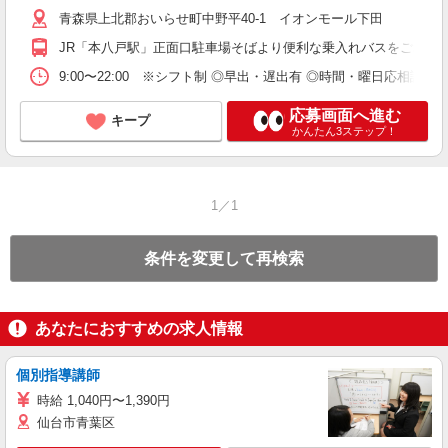
青森県上北郡おいらせ町中野平40-1 イオンモール下田
JR「本八戸駅」正面口駐車場そばより便利な乗入れバスをご利用
9:00〜22:00 ※シフト制 ◎早出・遅出有 ◎時間・曜日応相談 ◎
応募画面へ進む
キープ
かんたん3ステップ！
1／1
条件を変更して再検索
あなたにおすすめの求人情報
個別指導講師
時給 1,040円〜1,390円
仙台市青葉区