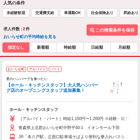
人気の条件
未経験歓迎
交通費支給
車通勤OK
社会保険あり
昇給あり
求人件数 :
2
件
この検索条件を保存
おいらせ町の平均時給を見る
指定なし
新着順
時給順
日給順
月給順
おいらせ町
アルバイト
パート
君のハンバーグを食べたい
【ホール・キッチンスタッフ】大人気ハンバー
グ店のオープニングスタッフ追加募集！
ん
ト
ホール・キッチンスタッフ
未
エ
［アルバイト・パート］時給1,150円〜1,200円 ※経験・能力によ
時
青森県上北郡おいらせ町中野平40-1 イオンモール下田
の
通
JR「本八戸駅」正面口駐車場そばより便利な乗入れバスをご利用
補