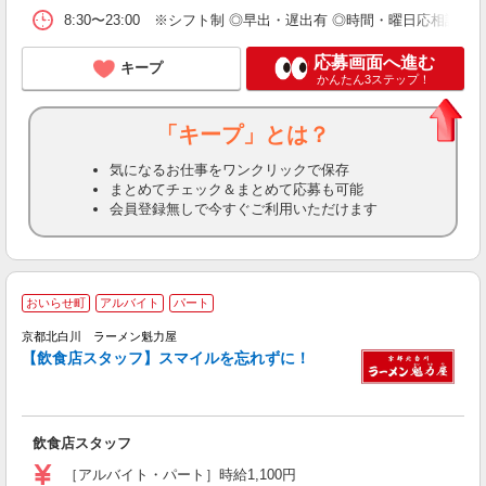
8:30〜23:00 ※シフト制 ◎早出・遅出有 ◎時間・曜日応相談 
応募画面へ進む
キープ
かんたん3ステップ！
「キープ」とは？
気になるお仕事をワンクリックで保存
まとめてチェック＆まとめて応募も可能
会員登録無しで今すぐご利用いただけます
おいらせ町
アルバイト
パート
未
京都北白川 ラーメン魁力屋
短
【飲食店スタッフ】スマイルを忘れずに！
夕
保
飲食店スタッフ
［アルバイト・パート］時給1,100円