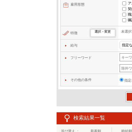
ア
雇用形態
契
職
嘱
未選択
選択・変更
特徴
給与
フリーワード
その他の条件
指定
この
検索結果一覧
並び替え ：
新着順
時給順