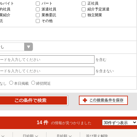
ルバイト
パート
正社員
約社員
派遣社員
紹介予定派遣
業紹介
業務委託
独立開業
託
その他
を含む
を含まない
なし
本日掲載
締切間近
この検索条件を保存
条件で検索
14 件
の情報が見つかりました
日給順
月給順
並び替え解除