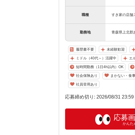
職種
すき家の店舗
勤務地
青森県上北郡お
履歴書不要
未経験歓迎
ミドル（40代～）活躍中
エ
短時間勤務（1日4h以内）OK
社会保険あり
まかない・食
社員登用あり
応募締め切り: 2026/08/31 23:5
応募
かんた