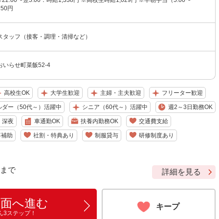
※22:00〜翌5:00：時給1,338円 ※高校生時給1,029円 ※早朝手当（5:00〜
150円
スタッフ（接客・調理・清掃など）
いらせ町菜飯52-4
高校生OK
大学生歓迎
主婦・主夫歓迎
フリーター歓迎
ルダー（50代～）活躍中
シニア（60代～）活躍中
週2～3日勤務OK
深夜
車通勤OK
扶養内勤務OK
交通費支給
事補助
社割・特典あり
制服貸与
研修制度あり
9 まで
詳細を見る
画面へ進む
キープ
ん3ステップ！