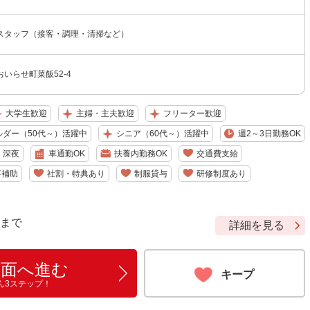
スタッフ（接客・調理・清掃など）
いらせ町菜飯52-4
大学生歓迎
主婦・主夫歓迎
フリーター歓迎
ルダー（50代～）活躍中
シニア（60代～）活躍中
週2～3日勤務OK
深夜
車通勤OK
扶養内勤務OK
交通費支給
事補助
社割・特典あり
制服貸与
研修制度あり
9 まで
詳細を見る
画面へ進む
キープ
ん3ステップ！