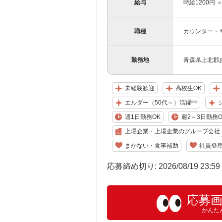
給与
時給1200円 
職種
カウンター・
勤務地
青森県上北郡お
未経験歓迎
高校生OK
エルダー（50代～）活躍中
週1日勤務OK
週2～3日勤務O
上場企業・上場企業のグループ会社
まかない・食事補助
社員登
応募締め切り: 2026/08/19 23:5
応募
かんた