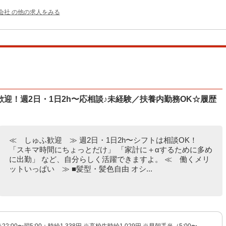
会社 の他の求人をみる
迎！週2日・1日2h〜応相談♪未経験／扶養内勤務OK☆履歴
≪ しゅふ歓迎 ≫ 週2日・1日2h〜シフトは相談OK！
「スキマ時間にちょっとだけ」 「家計に＋αするために多め
に出勤」 など、自分らしく活躍できますよ。 ≪ 働くメリ
ットいっぱい ≫ ■髪型・髪色自由 オシ...