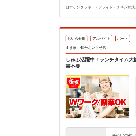
日本ケンタッキー・フライド・チキン株式
おいらせ町
アルバイト
パート
すき家 45号おいらせ店
しゅふ活躍中！ランチタイム大歓
書不要