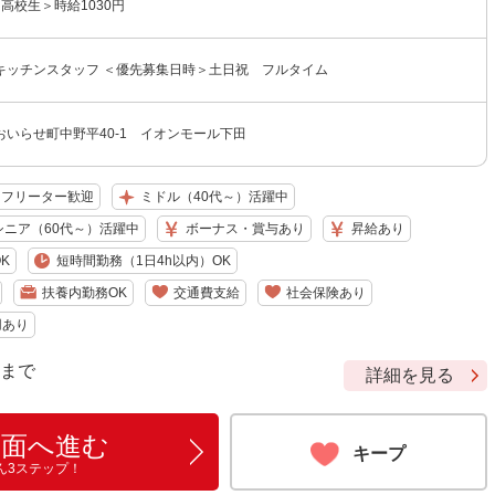
＜高校生＞時給1030円
キッチンスタッフ ＜優先募集日時＞土日祝 フルタイム
いらせ町中野平40-1 イオンモール下田
フリーター歓迎
ミドル（40代～）活躍中
シニア（60代～）活躍中
ボーナス・賞与あり
昇給あり
K
短時間勤務（1日4h以内）OK
扶養内勤務OK
交通費支給
社会保険あり
用あり
9 まで
詳細を見る
画面へ進む
キープ
ん3ステップ！