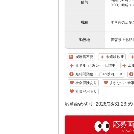
時給1,070円 
給与
9:00）時給＋
職種
すき家の店舗
勤務地
青森県上北郡お
履歴書不要
未経験歓迎
ミドル（40代～）活躍中
エ
短時間勤務（1日4h以内）OK
社会保険あり
まかない・食
社員登用あり
応募締め切り: 2026/08/31 23:5
応募
かんた