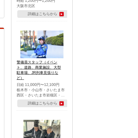
時給 1,200円〜1,200円
大阪市北区
詳細はこちらから
警備員スタッフ（イベン
ト、道路、商業施設、大型
駐車場、JR列車見張りな
ど）
日給 11,000円〜12,100円
栃木市・小山市・さいたま市
西区・さいたま市岩槻区・久
喜市・蓮田市
詳細はこちらから