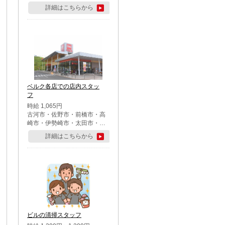
詳細はこちらから
ベルク各店での店内スタッ
フ
時給 1,065円
古河市・佐野市・前橋市・高
崎市・伊勢崎市・太田市・館
林市・藤岡市・大泉町・さい
詳細はこちらから
たま市北区・川越市・熊谷
市・行田市・秩父市・所沢
市・飯能市・東松山市・坂戸
市・鶴ケ島市・千葉市中央
区・市川市・松戸市・習志野
市・柏市・流山市・八千代
市・足立区・江戸川区・八王
子市・町田市
ビルの清掃スタッフ