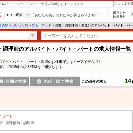
よくある
 アルバイト・バイト・パートの求人情報ならイーアイデム
保存した
0
エリア選択
「あなたの街」のお仕事が探せる求人サイト
検索条件
青森県
>
おいらせ町
>
飲食・フード
> 調理・調理補助・調理師のアルバイト・バイト・パ
・調理師のアルバイト・バイト・パートの求人情報一覧
バイト・バイト・パート・派遣のお仕事探しはイーアイデムで！
補助・調理師の求人情報をご紹介します。
14
この条件の求人
間で検索
路線・駅・駅で検索
・フード
理・調理補助・調理師