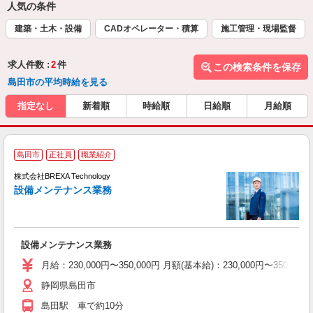
人気の条件
建築・土木・設備
CADオペレーター・積算
施工管理・現場監督
求人件数 :
2
件
この検索条件を保存
島田市の平均時給を見る
指定なし
新着順
時給順
日給順
月給順
島田市
正社員
職業紹介
株式会社BREXA Technology
設備メンテナンス業務
さ
ェ
設備メンテナンス業務
月給：230,000円〜350,000円 月額(基本給)：230,00
静岡県島田市
島田駅 車で約10分