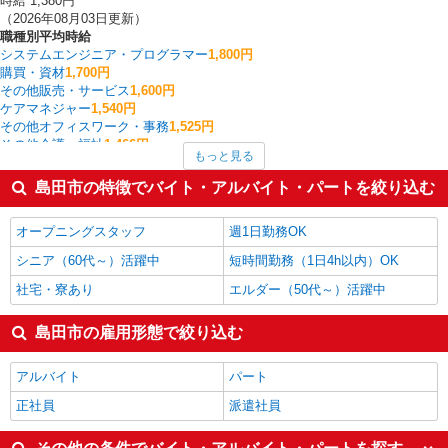
時給 1,380円
（2026年08月03日更新）
職種別平均時給
システムエンジニア・プログラマー
1,800円
購買・資材
1,700円
その他販売・サービス
1,600円
ケアマネジャー
1,540円
その他オフィスワーク・事務
1,525円
その他介護・福祉
1,466円
もっと見る
家電・携帯販売
1,441円
製造・組立・加工
1,415円
島田市の特徴でバイト・アルバイト・パートを絞り込む
介護職・ヘルパー
1,411円
経理・人事・労務・総務・法務
1,397円
オープニングスタッフ
週1日勤務OK
島田市の他の職種の平均時給を見る
シニア（60代～）活躍中
短時間勤務（1日4h以内）OK
社宅・寮あり
エルダー（50代～）活躍中
島田市の雇用形態で絞り込む
アルバイト
パート
正社員
派遣社員