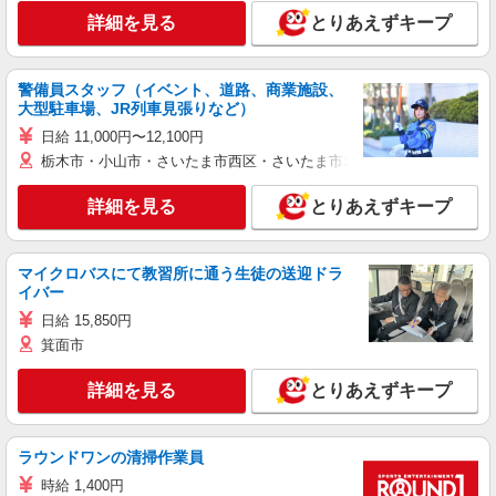
詳細を見る
とりあえずキープ
警備員スタッフ（イベント、道路、商業施設、
大型駐車場、JR列車見張りなど）
日給 11,000円〜12,100円
栃木市・小山市・さいたま市西区・さいたま市岩槻区・久喜市・蓮田
詳細を見る
とりあえずキープ
マイクロバスにて教習所に通う生徒の送迎ドラ
イバー
日給 15,850円
箕面市
詳細を見る
とりあえずキープ
ラウンドワンの清掃作業員
時給 1,400円