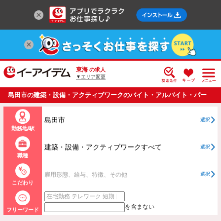
東海
の求人
▼エリア変更
島田市の建築・設備・アクティブワークのバイト・アルバイト・パー
トの求人情報一覧
島田市
選択
勤務地/駅
建築・設備・アクティブワークすべて
選択
職種
雇用形態、給与、特徴、その他
選択
こだわり
を含まない
フリーワード