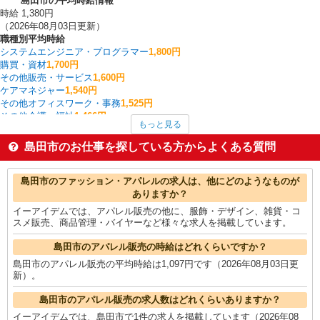
島田市の平均時給情報
時給 1,380円
（2026年08月03日更新）
職種別平均時給
システムエンジニア・プログラマー
1,800円
購買・資材
1,700円
その他販売・サービス
1,600円
ケアマネジャー
1,540円
その他オフィスワーク・事務
1,525円
その他介護・福祉
1,466円
もっと見る
家電・携帯販売
1,441円
製造・組立・加工
1,415円
島田市のお仕事を探している方からよくある質問
介護職・ヘルパー
1,411円
経理・人事・労務・総務・法務
1,397円
島田市の他の職種の平均時給を見る
島田市のファッション・アパレルの求人は、他にどのようなものが
ありますか？
イーアイデムでは、アパレル販売の他に、服飾・デザイン、雑貨・コ
スメ販売、商品管理・バイヤーなど様々な求人を掲載しています。
島田市のアパレル販売の時給はどれくらいですか？
島田市のアパレル販売の平均時給は1,097円です（2026年08月03日更
新）。
島田市のアパレル販売の求人数はどれくらいありますか？
イーアイデムでは、島田市で1件の求人を掲載しています（2026年08