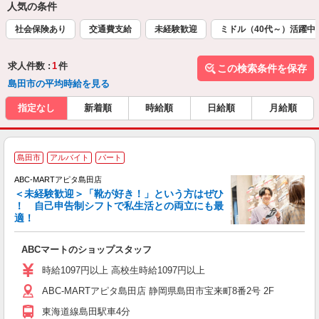
人気の条件
社会保険あり
交通費支給
未経験歓迎
ミドル（40代～）活躍中
求人件数 :
1
件
この検索条件を保存
島田市の平均時給を見る
指定なし
新着順
時給順
日給順
月給順
島田市
アルバイト
パート
ABC-MARTアピタ島田店
＜未経験歓迎＞「靴が好き！」という方はぜひ
！ 自己申告制シフトで私生活との両立にも最
適！
き
ABCマートのショップスタッフ
未
与
時給1097円以上 高校生時給1097円以上
企
ABC-MARTアピタ島田店 静岡県島田市宝来町8番2号 2F
O
東海道線島田駅車4分