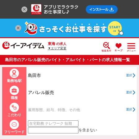
東海
の求人
▼エリア変更
島田市のアパレル販売のバイト・アルバイト・パートの求人情報一覧
島田市
選択
勤務地/駅
アパレル販売
選択
職種
雇用形態、給与、特徴、その他
選択
こだわり
を含まない
フリーワード