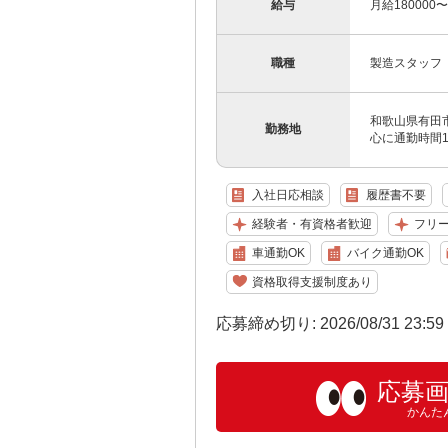
給与
月給180000
職種
製造スタッフ
和歌山県有田
勤務地
心に通勤時間
入社日応相談
履歴書不要
経験者・有資格者歓迎
フリ
車通勤OK
バイク通勤OK
資格取得支援制度あり
応募締め切り: 2026/08/31 23:5
応募
かんた