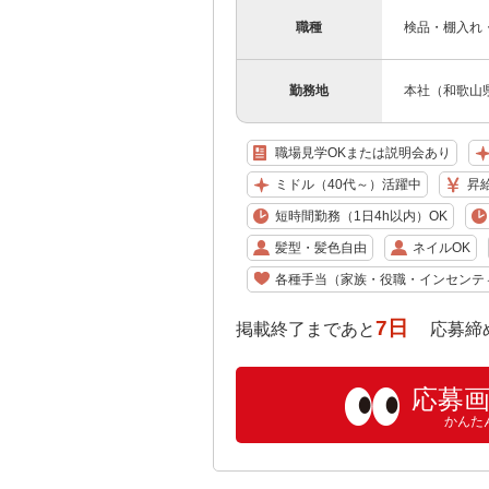
職種
検品・棚入れ
勤務地
本社（和歌山県
職場見学OKまたは説明会あり
ミドル（40代～）活躍中
昇
短時間勤務（1日4h以内）OK
髪型・髪色自由
ネイルOK
各種手当（家族・役職・インセンテ
7日
掲載終了まであと
応募締め切り:
応募
かんた