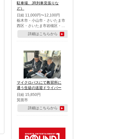
駐車場、JR列車見張りな
ど）
日給 11,000円〜12,100円
栃木市・小山市・さいたま市
西区・さいたま市岩槻区・久
喜市・蓮田市
詳細はこちらから
マイクロバスにて教習所に
通う生徒の送迎ドライバー
日給 15,850円
箕面市
詳細はこちらから