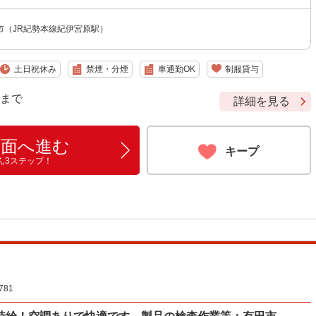
市（JR紀勢本線紀伊宮原駅）
土日祝休み
禁煙・分煙
車通勤OK
制服貸与
9 まで
詳細を見る
画面へ進む
キープ
ん3ステップ！
81