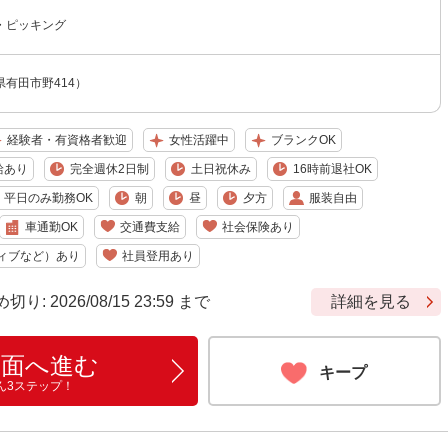
・ピッキング
有田市野414）
経験者・有資格者歓迎
女性活躍中
ブランクOK
給あり
完全週休2日制
土日祝休み
16時前退社OK
平日のみ勤務OK
朝
昼
夕方
服装自由
車通勤OK
交通費支給
社会保険あり
ィブなど）あり
社員登用あり
 2026/08/15 23:59 まで
詳細を見る
画面へ進む
キープ
ん3ステップ！