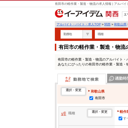
有田市の軽作業・製造・物流の求人情報 | アルバ
エ
関西
アルバイト・バイト・求人TOP
>
関西
>
和歌山県
勤務地
職種
有田市の軽作業・製造・物流
有田市の軽作業・製造・物流のアルバイト・
あなたにぴったりの有田市の軽作業・製造・
勤務地で検索
通勤時間・区
選択・変更
和歌山県
有田市
軽作
選択・変更
職種
す