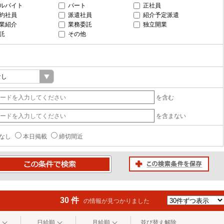
ルバイト
パート
正社員
約社員
派遣社員
紹介予定派遣
業紹介
業務委託
独立開業
託
その他
を含む
を含まない
なし
本日掲載
締切間近
この検索条件を保存
条件で検索
30 件
の情報が見つかりました
日給順
月給順
並び替え解除