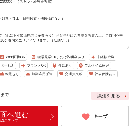
〜230000円（スキル・経験を考慮）
（組立・加工・目視検査・機械操作など）
市 （他にも和歌山県内に多数あり） ※勤務地はご希望を考慮の上、ご自宅を中
120分圏内のエリアとなります。（転勤なし）
Web面接OK
職場見学OKまたは説明会あり
未経験歓迎
ーター歓迎
ブランクOK
昇給あり
フルタイム歓迎
転勤なし
無期雇用派遣
交通費支給
社会保険あり
9 まで
詳細を見る
画面へ進む
キープ
ん3ステップ！