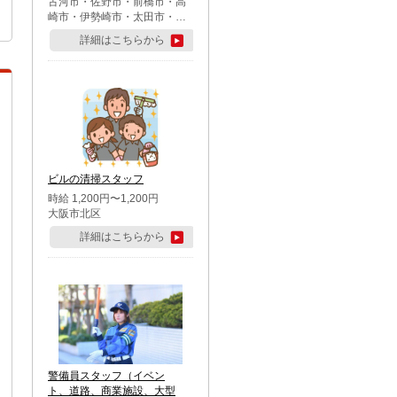
古河市・佐野市・前橋市・高
崎市・伊勢崎市・太田市・館
林市・藤岡市・大泉町・さい
詳細はこちらから
たま市北区・川越市・熊谷
市・行田市・秩父市・所沢
市・飯能市・東松山市・坂戸
市・鶴ケ島市・千葉市中央
区・市川市・松戸市・習志野
市・柏市・流山市・八千代
市・足立区・江戸川区・八王
子市・町田市
ビルの清掃スタッフ
時給 1,200円〜1,200円
大阪市北区
詳細はこちらから
警備員スタッフ（イベン
ト、道路、商業施設、大型