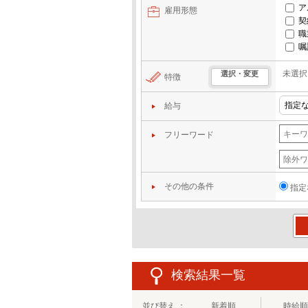
ア
雇用形態
契
職
嘱
未選択
選択・変更
特徴
給与
フリーワード
その他の条件
指定
この
検索結果一覧
並び替え ：
新着順
時給順