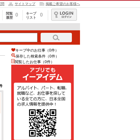
質問
サイトマップ
掲載ご希望のお客様へ
閲覧
キープ
0
0
履歴
リスト
ログイン
キープ中のお仕事（0件）
保存した検索条件（
0
件）
閲覧したお仕事（0件）
件